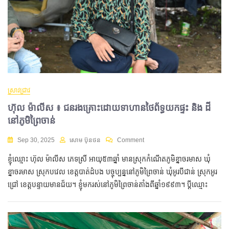
ស្រាវជ្រាវ
ហ៊ុល ម៉ាលីស ៖ ជនរងគ្រោះដោយទាហានថៃព័ទ្ធយកផ្ទះ និង ដី
នៅភូមិព្រៃចាន់
Sep 30, 2025
សោម ប៊ុនថន
Comment
ខ្ញុំឈ្មោះ ហ៊ុល ម៉ាលីស ភេទស្រី អាយុ៥៣ឆ្នាំ មានស្រុកកំណើតភូមិខ្នាចរមាស ឃុំ
ខ្នាចរមាស ស្រុកបវេល ខេត្តបាត់ដំបង បច្ចុប្បន្ននៅភូមិព្រៃចាន់ ឃុំអូរបីជាន់ ស្រុកអូរ
ជ្រៅ ខេត្តបន្ទាយមានជ័យ។ ខ្ញុំមករស់នៅភូមិព្រៃចាន់តាំងពីឆ្នាំ១៩៩៣។ ប្តីឈ្មោះ