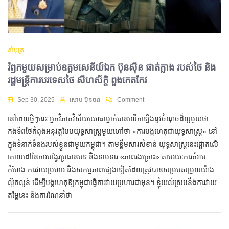
សំបុត្រ
រំឭកមួយសម្រាប់ឧត្ដមសេនីយ៍ឯក ប៊ុនស៊ីន ផាត់ក្លាង របស់ថៃ និង
រដ្ឋមន្ត្រីការបរទេសថៃ សីហស័ក្ដិ ពួងកេតកែវ
Sep 30, 2025
សោម ប៊ុនថន
Comment
នៅពេលថ្មីៗនេះ អ្នកវិភាគវិស័យយោធាម្នាក់បានលើកឡើងនូវចំណុចដ៏ល្អមួយថា
កងទ័ពថៃកំពុងអនុវត្តបែបយុទ្ធសាស្ត្រមួយហៅថា «ការបង្កហេតុជាយុទ្ធសាស្ត្រ» នៅ
ក្នុងទំនាក់ទំនងរបស់ខ្លួនជាមួយកម្ពុជា។ តាមខ្លឹមសារសំខាន់ យុទ្ធសាស្ត្រនេះផ្តោតលើ
គោលដៅនៃការបង្វែរប្រធានបទ និងទាមទារ «ភាពរងគ្រោះ» តាមរយៈការគំរាម
កំហែង ការវាយប្រហារ និងសកម្មភាពផ្សេងទៀតដែលត្រូវបានសម្របសម្រួលយ៉ាង
ល្អិតល្អន់ ដើម្បីបង្កហេតុឱ្យកម្ពុជាធ្វើការវាយប្រហារជាមុន។ ខ្ញុំយល់ស្របនឹងការវាយ
តម្លៃនេះ និងការណែនាំថា