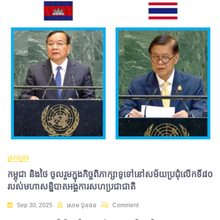
ស្រាវជ្រាវ
កម្ពុជា និងថៃ ចូលរួមក្នុងកិច្ចពិភាក្សាទូទៅនៅសម័យប្រជុំលើកទី៨០
របស់មហាសន្និបាតអង្គការសហប្រជាជាតិ
Sep 30, 2025
សោម ប៊ុនថន
Comment