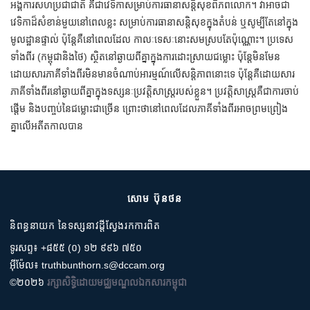
អង្គការសហប្រជាជាតិ គឺជាវេទិកាសម្រាប់ការធានាសន្តិសុខពិភពលោក។ វាអាចជា
វេទិកាដ៏សំខាន់មួយនៅពេលខ្លះ សម្រាប់ការធានាសន្តិសុខក្នុងតំបន់ ឬសូម្បីតែនៅក្នុង
មូលដ្ឋានផ្ទាល់ ប៉ុន្តែគឺនៅពេលដែល កាលៈទេសៈនោះសមស្របតែប៉ុណ្ណោះ។ ប្រទេស
ទាំងពីរ (កម្ពុជានិងថៃ) ស្ថិតនៅឆ្ងាយពីគ្នាក្នុងការដោះស្រាយជម្លោះ ប៉ុន្តែមិនមែន
ដោយសារភាគីទាំងពីរមិនមានចំណាប់អារម្មណ៍លើសន្តិភាពនោះទេ ប៉ុន្តែគឺដោយសារ
ភាគីទាំងពីរនៅឆ្ងាយពីគ្នាក្នុងទស្សនៈប្រវត្តិសាស្ត្ររបស់ខ្លួន។ ប្រវត្តិសាស្ត្រគឺជាការចាប់
ផ្តើម និងបញ្ចប់នៃជម្លោះជាច្រើន ព្រោះថានៅពេលដែលភាគីទាំងពីរអាចព្រមព្រៀង
គ្នាលើអតីតកាលបាន
សោម ប៊ុនថន
និពន្ធនាយក នៃទស្សនាវដ្តីស្វែងរកការពិត
ទូរសព្ទ៖ +៨៥៥ (០) ១២ ៩៩៦ ៧៥០
អ៊ីម៉ែល៖ truthbunthorn.s@dccam.org
©២០២៦
រក្សាសិទ្ធិដោយមជ្ឈមណ្ឌលឯកសារកម្ពុជា