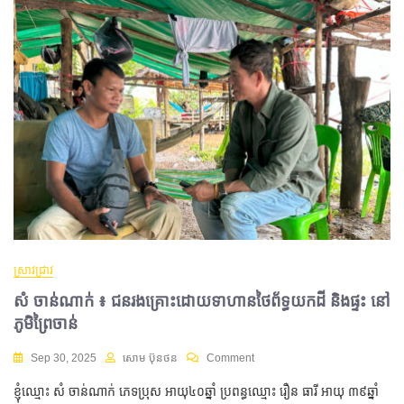
ស្រាវជ្រាវ
សំ ចាន់ណាក់ ៖ ជនរងគ្រោះដោយទាហានថៃព័ទ្ធយកដី និងផ្ទះ នៅ
ភូមិព្រៃចាន់
Sep 30, 2025
សោម ប៊ុនថន
Comment
ខ្ញុំឈ្មោះ សំ ចាន់ណាក់ ភេទប្រុស អាយុ៤០ឆ្នាំ ប្រពន្ធឈ្មោះ រឿន ធារី អាយុ ៣៩ឆ្នាំ