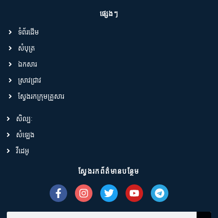
ផ្សេងៗ
ទំព័រដើម
សំបុត្រ
ឯកសារ
ស្រាវជ្រាវ
ស្វែងរកក្រុមគ្រួសារ
សិល្បៈ
សំឡេង
វីដេអូ
ស្វែងរកព័ត៌មានបន្ថែម