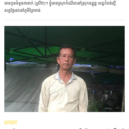
មានកូនចំនួន៣នាក់ (ស្រី២)។ ខ្ញុំមានស្រុកកំណើតនៅស្រុកឧត្តុង្គ ខេត្តកំពង់ស្ពឺ
សព្វថ្ងៃរស់នៅភូមិព្រៃចាន់
ស្រាវជ្រាវ