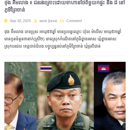
ថុង គឹមលាង ៖ ជនរងគ្រោះដោយទាហានថៃព័ទ្ធយកផ្ទះ និង ដី នៅ
ភូមិព្រៃចាន់
Sep 30, 2025
សោម ប៊ុនថន
Comment
ថុង គឹមលាង ភេទប្រុស អាយុ៥៥ឆ្នាំ មានប្រពន្ធឈ្មោះ ហ៊ុល ម៉ាលីស អាយុ៥៣ឆ្នាំ
មានកូនចំនួន៣នាក់​(ស្រី២) មានស្រុកកំណើតនៅភូមិខ្នាចរមាស ឃុំខ្នាចរមាស
ស្រុកបរវេល ខេត្តបាត់ដំបង បច្ចុប្បន្នរស់នៅភូមិព្រៃចាន់ ឃុំអូរបីជាន់