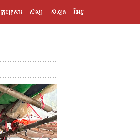
ក្រុមគ្រួសារ
សិល្បៈ
សំឡេង
វីដេអូ