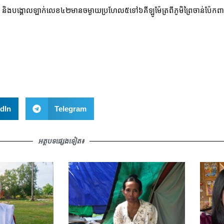
រតី និងបង្គោលឡាក់លេខ៤២មានចម្ងាយប្រហែល៥ទៅ៦គីឡូម៉ែត្រពីភូមិព្រៃចាន់ប៉ែ
dIn
Telegram
អត្ថបទផ្សេងទៀត៖