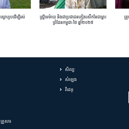
្ងោហូបដើម្បីរស់
ស្រ្តីមេម៉ាយ និងជាប្រជាជនភៀសសឹកនៃជម្លោះ
គ្រ
ព្រំដែនកម្ពុជា-ថៃ ឆ្នាំ២០២៥
សិល្បៈ
សំឡេង
វីដេអូ
មគ្រួសារ