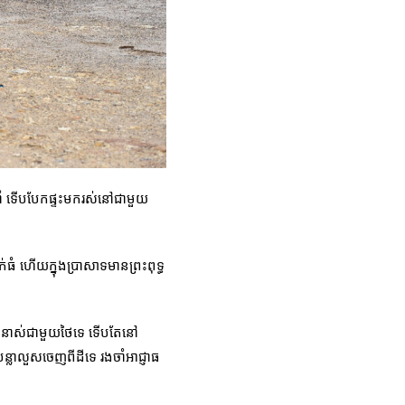
ឆ្នាំ ទើបបែកផ្ទះមករស់នៅជាមួយ
កក់ធំ ហើយក្នុងប្រាសាទមានព្រះពុទ្ធ
នទំនាស់ជាមួយថៃទេ ទើបតែនៅ
បន្លាលួសចេញពីដីទេ រងចាំអាជ្ញាធ