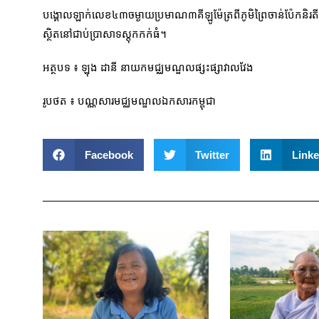
បង្គោលឡាក់លេខ៤៣ចម្ងាយប្រមាណ៣គីឡូម៉ែត្រពីភូមិព្រៃចាន់ប៉ែកនិ
ស្ថិតនៅជាប់ប្រាសាទស្តុកកក់ធំ។
អត្ថបទ ៖ ឡុង ដានី នាយកមជ្ឈមណ្ឌលផ្សះផ្សាវាលវែង
រូបថត ៖ បណ្ណសារមជ្ឈមណ្ឌលឯកសារកម្ពុជា
Facebook
Twitter
Linke