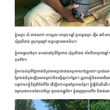
ខ្ញុំឈ្មោះ សំ ចាន់ណាក់ ភេទប្រុស អាយុ៤០ឆ្នាំ ប្រពន្ធឈ្មោះ រឿន ធារី អាយ
ឃុំអូរបីជាន់ ស្រុកអូរជ្រៅ ខេត្តបន្ទាយមានជ័យ។
ខ្ញុំតាមម្តាយឪពុក មករស់នៅភូមិព្រៃចាន់ ឃុំអូរបីជាន់ តាំងពីអាយុ១២ឆ្នាំ។ ម
កូនទី២។
ខ្ញុំមកដល់ភូមិព្រៃចាន់ដំបូងមានប្រជាជាជនប្រមាណ៥គ្រួសារ។ ប្រជាជន៥
ព្រៃចាន់ដំបូងឡើយមានគ្រាប់មីនស្ទើរគ្រប់កន្លែង។ គ្រួសារខ្ញុំមិនអាចដ
បន្ទាប់មកខ្ញុំទិញអីវ៉ាន់ពីថៃ ដើម្បីលក់បន្តនៅប្រទេសខ្មែរ។ ខ្ញុំធ្វើដំណើរជិ
ចម្ងាយ៧០០ទៅ៨០០ម៉ែត្រ ចូលដល់ផ្លូវថៃ។ ខ្ញុំចេញចូលទៅថៃ ជំនាន់ន