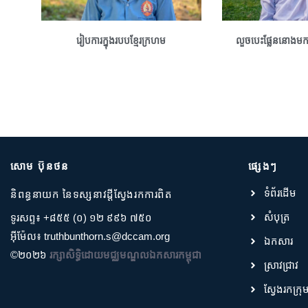
រៀបការក្នុងរបបខ្មែរក្រហម
លួចបេះផ្លែននោងមកស
សោម ប៊ុនថន
ផ្សេងៗ
ទំព័រដើម
និពន្ធនាយក នៃទស្សនាវដ្តីស្វែងរកការពិត
សំបុត្រ
ទូរសព្ទ៖ +៨៥៥ (០) ១២ ៩៩៦ ៧៥០
អ៊ីម៉ែល៖ truthbunthorn.s@dccam.org
ឯកសារ
©២០២៦
រក្សាសិទ្ធិដោយមជ្ឈមណ្ឌលឯកសារកម្ពុជា
ស្រាវជ្រាវ
ស្វែងរកក្រុ