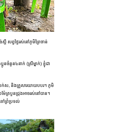
ស្ពឺ សព្វថ្ងៃរស់នៅភូមិព្រៃចាន់
នចំនួន៤នាក់ (ស្រីម្នាក់) ខ្ញុំជា
យាយសក់ស, និងគ្រួសារយាយបបរ។ ភូមិ
ម១០ម៉ែត្របួនជ្រុងអាចរស់នៅបាន។
ះទៅព្រំប្រទល់