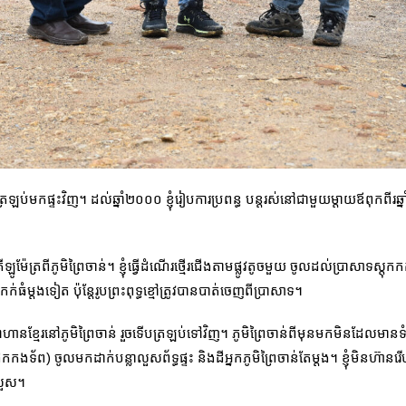
ាចត្រឡប់មកផ្ទះវិញ។ ដល់ឆ្នាំ២០០០ ខ្ញុំរៀបការប្រពន្ធ បន្តរស់នៅជាមួយម្តាយឪពុកពីរ
ីឡូម៉ែត្រពីភូមិព្រៃចាន់។ ខ្ញុំធ្វើដំណើរថ្មើរជើងតាមផ្លូវតូចមួយ ចូលដល់ប្រាសាទស្តុក
កក់ធំម្តងទៀត ប៉ុន្តែរូបព្រះពុទ្ធខ្មៅត្រូវបានបាត់ចេញពីប្រាសាទ។
ហានខ្មែរនៅភូមិព្រៃចាន់ រួចទើបត្រឡប់ទៅវិញ។ ភូមិព្រៃចាន់ពីមុនមកមិនដែលមា
័ព) ចូលមកដាក់បន្លាលួសព័ទ្ធផ្ទះ និងដីអ្នកភូមិព្រៃចាន់តែម្តង។ ខ្ញុំមិនហ៊ានរើ
ាលួស។