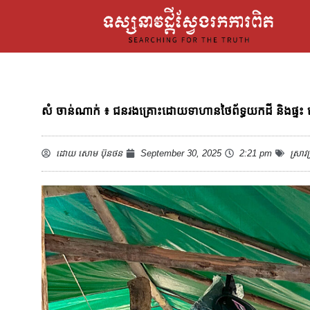
សំ ចាន់ណាក់ ៖ ជនរងគ្រោះដោយទាហានថៃព័ទ្ធយកដី និងផ្ទះ នៅ
ដោយ
សោម ប៊ុនថន
September 30, 2025
2:21 pm
ស្រាវជ