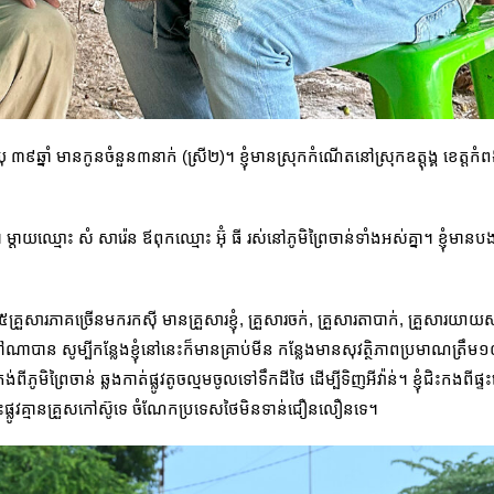
ុ ៣៩ឆ្នាំ មានកូនចំនួន៣នាក់ (ស្រី២)។ ខ្ញុំមានស្រុកកំណើតនៅស្រុកឧត្តុង្គ ខេត្តកំពង់
្តាយឈ្មោះ សំ សារ៉េន ឪពុកឈ្មោះ អ៊ុំ ធី រស់នៅភូមិព្រៃចាន់ទាំងអស់គ្នា។ ខ្ញុំមានបងប្អូ
គ្រួសារភាគច្រើនមករកស៊ី មានគ្រួសារខ្ញុំ, គ្រួសារចក់, គ្រួសារតាបាក់, គ្រួសារ
ើរទៅណាបាន សូម្បីកន្លែងខ្ញុំនៅនេះក៏មានគ្រាប់មីន កន្លែងមានសុវត្ថិភាពប្រមាណត្រឹ
ះកង់ពីភូមិព្រៃចាន់ ឆ្លងកាត់ផ្លូវតូចល្មមចូលទៅទឹកដីថៃ ដើម្បីទិញអីវ៉ាន់។ ខ្ញុំជិះកងពីផ្ទ
ោះផ្លូវគ្មានគ្រួសកៅស៊ូទេ ចំណែកប្រទេសថៃមិនទាន់ជឿនលឿនទេ។