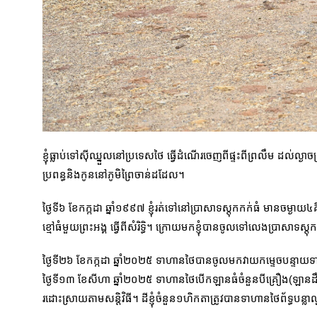
ខ្ញុំធ្លាប់ទៅស៊ីឈ្នួលនៅប្រទេសថៃ ធ្វើដំណើរចេញពីផ្ទះពីព្រលឹម ដល់ល្ង
ប្រពន្ធនិងកូននៅភូមិព្រៃចាន់ដដែល។
ថ្ងៃទី៦ ខែកក្កដា ឆ្នាំ១៩៩៧ ខ្ញុំរត់ទៅនៅប្រាសាទស្តុកកក់ធំ មានចម្ងាយ៤គ
ខ្មៅធំមួយព្រះអង្គ ធ្វើពីសំរិទ្ធិ។ ក្រោយមកខ្ញុំបានចូលទៅលេងប្រាសាទស្តុក
ថ្ងៃទី២៦ ខែកក្កដា ឆ្នាំ២០២៥ ទាហានថៃបានចូលមកវាយកម្ទេចបន្ទាយទា
ថ្ងៃទី១៣ ខែសីហា ឆ្នាំ២០២៥ ទាហានថៃបើកឡានធំចំនួនបីគ្រឿង(ឡានដឹកកងទ
រដោះស្រាយតាមសន្តិវិធី។ ដីខ្ញុំចំនួន១ហិកតាត្រូវបានទាហានថៃព័ទ្ធបន្ល