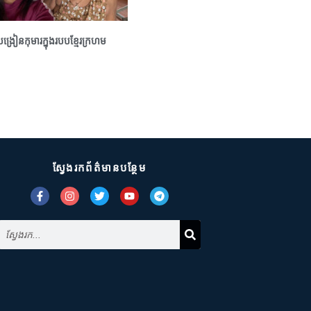
ូបង្រៀនកុមារក្នុងរបបខ្មែរក្រហម
ស្វែងរកព័ត៌មានបន្ថែម