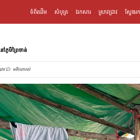
ទំព័រដើម
សំបុត្រ
ឯកសារ
ស្រាវជ្រាវ
ស្វែងរក
ភូមិព្រៃចាន់
្រាវ
មតិយោបល់