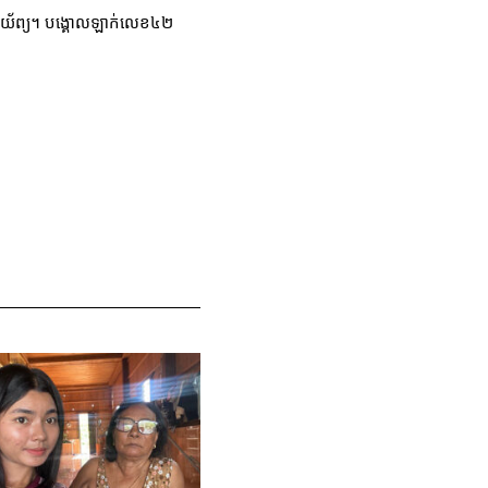
កពាយ័ព្យ។ បង្គោលឡាក់លេខ៤២