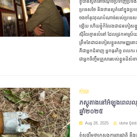
ខ្ញុំបានស្ថិតនៅចំណុចប្រទាញប្រទង
ប្រទេសថៃ និងឋានសួគ៌នៅក្នុងប្រទេ
ចងចាំនូវគុណបំណាច់របស់ប្រទេសហ្វី
ឡើយ ហើយខ្ញុំក៏លែងជាជនភៀសខ
ស៊ីវិលគ្មានលំនៅ ដែលជ្រកអាស្រ័យ
ត្រឹមតែជាជនភៀសខ្លួនសាមញ្ញនោ
គឺជាអ្នកជំនាញ អ្នកធុរកិច្ច ពលក
ជាអ្នកចិញ្ចឹមគ្រួសាររបស់ខ្លួនដ៏សំខ
សំបុត្រ
ភស្តុតាងនៅអំឡុងពេលឈ
ឆ្នាំ២០២៥
Aug 28, 2025
សោម ប៊ុនថ
ខ្ញុំសង្ឃឹមថាក្រសួងការពារជាតិ នឹ