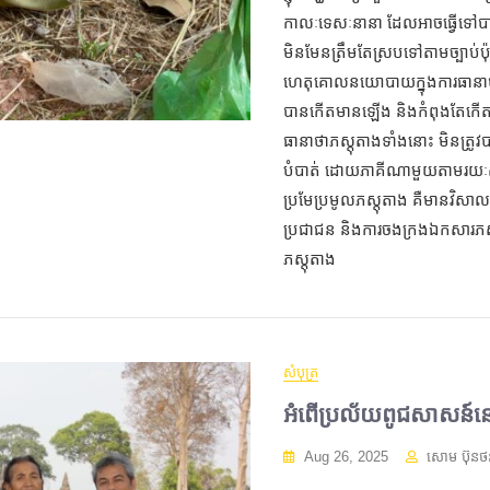
កាលៈទេសៈនានា ដែលអាចធ្វើទៅប
មិនមែនត្រឹមតែស្របទៅតាមច្បាប់ប៉ុណ
ហេតុគោលនយោបាយក្នុងការធានាបាន
បានកើតមានឡើង និងកំពុងតែកើត
ធានាថាភស្តុតាងទាំងនោះ មិនត្រូ
បំបាត់ ដោយភាគីណាមួយតាមរយៈសក
ប្រមែប្រមូលភស្តុតាង គឺមានវិស
ប្រជាជន និងការចងក្រងឯកសារភស្
ភស្តុតាង
សំបុត្រ
អំពើប្រល័យពូជសាសន៍នៅ
Aug 26, 2025
សោម ប៊ុនថ