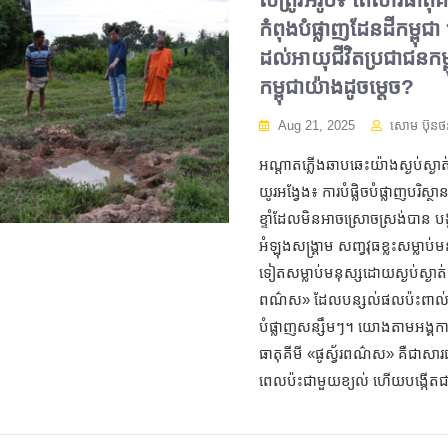
កំពុងបំផ្លាញដែនដីកម្ពុជ
ដល់អាយុជីវិតប្រជាជនកម្
កម្ពុជាយ៉ាងដូចម្តេច?
Aug 21, 2025
សោម ប៊ុនថ
អណ្តាតភ្លើងឆាបឆេះយ៉ាងស្ងប់ស្ងាត់
យូរអង្វែង៖ ការបំផ្លិចបំផ្លាញ​បរិស្
ខ្ទាំដែល​មិនអាចស្រោចស្រង់បាន បង
អំឡុងសង្រ្គាម សញ្វវុធខ្លះសម្លាប់ម
ទៀតសម្លាប់មនុស្សដោយស្ងប់ស្ងាត់ ដ
ពណ៌ស» ដែលបន្សល់ផលប៉ះពាល់យូរអ
បំផ្លាញសន្សឹម​ៗ​​​។ យោងតាមអង
ធាតុគីមី «ផូស្វ័រ​ពណ៌ស» គឺជាស
ពេលប៉ះជាមួយខ្យល់ ហើយបង្កើតជាក