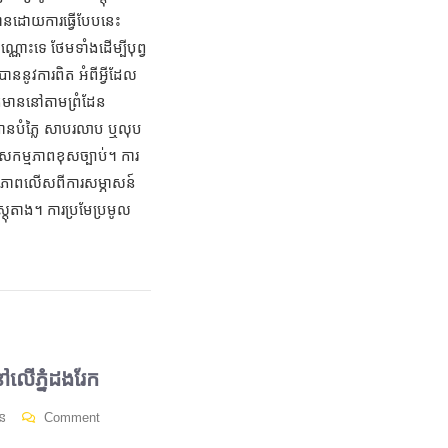
ានដោយការធ្វើបែបនេះ
្ណោះទេ ថែមទាំងដើម្បីបុព្វ
នូវការពិត អំពីអ្វីដែល
មាននៅតាមព្រំដែន
វបានបំភ្លៃ សាបរលាប ឬលុប
ម្មភាពខុសច្បាប់។ ការ
ាលភាពលើសពីការសម្ភាសន៍
តុតាង។ ការប្រមែប្រមូល
លើភ្នំដងរែក
ន
Comment