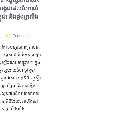
ា បង្កជាផលប៉ះពាល់
ពុជា និងដួងព្រលឹង
ន
Comment
 ​ដែលបន្សល់​ជាគ្រោះថ្នាក់
ថាន, មនុស្សជាតិ និងភាពខ្ទេច
្កឡើងដោយ​សង្គ្រាម។ ក្នុង
នុស្សដោយចំហ ប៉ុន្តែខ្លះ
ូចជាសារធាតុគីមី «ផូស្វ័រ​
ង្វែង និងការបំផ្លិច
្គការសុខភាពពិភពលោកសារ
ារធាតុគីមីដែលឆេះឡើងនៅ
ម្ដៅយ៉ាងខ្លាំង