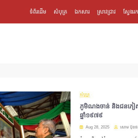
ទំព័រដើម
សំបុត្រ
ឯកសារ
ស្រាវជ្រាវ
ស្វែងរក
សំបុត្រ
ភូមិណងចាន់ និងជនភៀសខ្
ឆ្នាំ១៩៧៩
Aug 28, 2025
សោម ប៊ុនថ