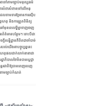
គោរពទៅតាមច្បាប់មនុស្សធម៌
ការបំពារបំពានទៅលើអនុ
ងរ ដែលទាមទារឱ្យមានការស៊ើប
្គហេតុ និងការត្រួតពិនិត្យ
នៅមុនពេលម្នីម្នា​ទាញចេញ
មាន​ព័ត៌មានបន្ថែម។ ទោះបីជា
្តីសន្និដ្ឋានគឺពិតជាចាំបាច់
បស់យើងនាបច្ចុប្បន្ននេះ
ានហេតុផលជាក់លាក់នានាជា
្ឋាភិបាលថៃមិនបានប្តេជ្ញា
៌អន្តរជាតិឱ្យបានពេញលេញ
តតាមច្បាប់​កំណត់
ីមី «ផូស្វ័រពណ៌ស»