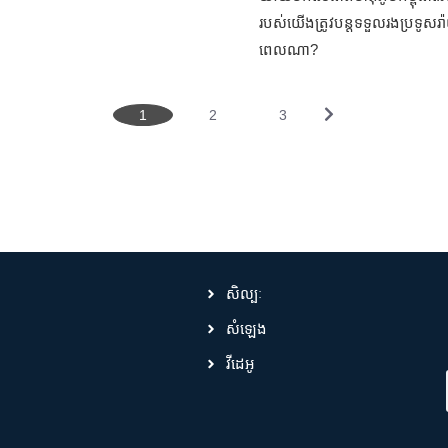
របស់យើងត្រូវបន្តទទួលរងប្រទូសរ
ពេលណា?
1
2
3
សិល្បៈ
សំឡេង
វីដេអូ