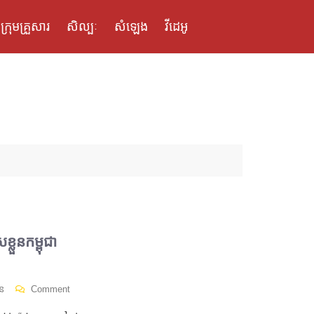
ក្រុមគ្រួសារ
សិល្បៈ
សំឡេង
វីដេអូ
លួនកម្ពុជា
ន
Comment