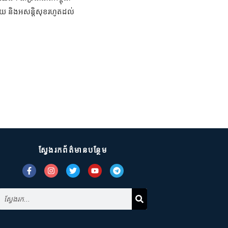
៉ាយ និងអសន្តិសុខរហូតដល់
ស្វែងរកព័ត៌មានបន្ថែម