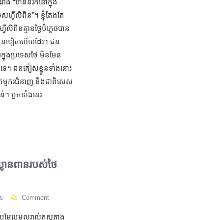
់រវាង “ឋាននរកនៅក្នុង
សហ្វីលីពីន”។ ខ្ញុំតែងតែ
លីពីនគ្មានថ្ងៃបំភ្លេចបាន
្លួនទៀតហើយដែរ។ ជន
ក្នុងប្រទេសថៃ មិនមែន
ះទេ។ ជនភៀសខ្លួនទាំងនោះ
រ កម្មករជំនាញ និងជាពិសេស
ាន់។ អ្នកទាំងនេះ
្លានពានរបស់ថៃ
ន
Comment
ងប្រមែប្រមូលរាល់ភស្តុតាង