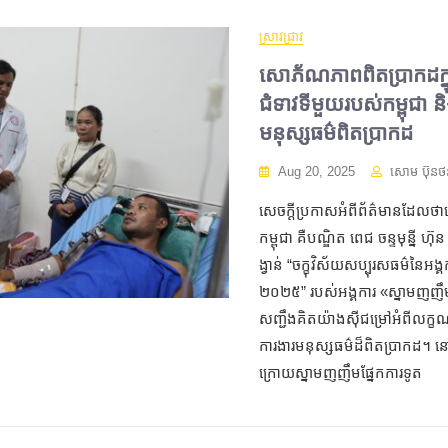
ស្រាវជ្រាវ
សោភ័ណភាពពិតប្រាកដក្នុ
ជំទាវទីមួយរបស់កម្ពុជា ន
មនុស្សធម៌ពិតប្រាកដ
Aug 20, 2025
សោម ប៊ុនថ
សេចក្ដីប្រកាសអំពីព័ត៌មានដែលថ
កម្ពុជា គឺបណ្ឌិត ពេជ ចន្ទមុន្នី
ង្វាន់ “ចក្ខុវិស័យសប្បុរសធម៌នៃអង
២០២៥” របស់អង្គការ «ស្នាមញញឹម
សញ្ជឹងគិត​យ៉ាងស៊ីជម្រៅអំពីលក្ខ
ការងារមនុស្សធម៌ដ៏ពិតប្រាកដ។ ន
ក្រោយស្នាមញញឹមផ្នែកការទូត