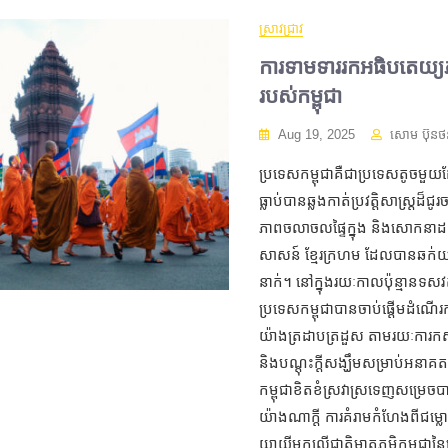
ស្រាវជ្រាវ
ការទាមទាររកអធិបតេយ្យភា
របស់កម្ពុជា
Aug 19, 2025
សោម ប៊ុនថ
ប្រទេសកម្ពុជាគឺជាប្រទេសតូចមួយដែ
ធ្លាប់បានឆ្លងកាត់ប្រវត្តិសាស្ត្រដ៏
ភាពចលាចលផ្ទៃក្នុង និងសោកនាដក
សាសន៍ ខ្មែរក្រហម ដែលបានឆក់យ
នាក់។ នៅក្នុងរយៈកាលប៉ុន្មានទសវ
ប្រទេសកម្ពុជាបានចាប់ផ្តើមដំណើរ
យ៉ាងត្រដាបត្រដួស តាមរយៈការក
និងបណ្ដុះក្តីសង្ឃឹមសម្រាប់អនាគត
កម្ពុជាខិតខំស្រវាស្រទេញសម្រេច
យ៉ាងណាក្តី ការគំរាមកំហែងពីជម្ល
យាយីមកលើជាតិមាតុភូមិកម្ពុជានៃ