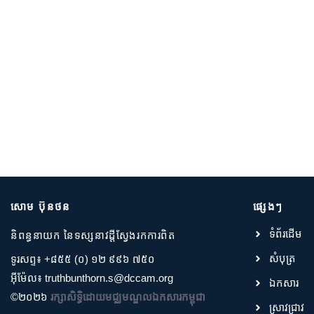
សោម ប៊ុនថន
ផ្សេងៗ
ទំព័រដើម
និពន្ធនាយក នៃទស្សនាវដ្តីស្វែងរកការពិត
សំបុត្រ
ទូរសព្ទ៖ +៨៥៥ (០) ១២ ៩៩៦ ៧៥០
អ៊ីម៉ែល៖ truthbunthorn.s@dccam.org
ឯកសារ
©២០២៦
រក្សាសិទ្ធិដោយមជ្ឈមណ្ឌលឯកសារកម្ពុជា
ស្រាវជ្រាវ