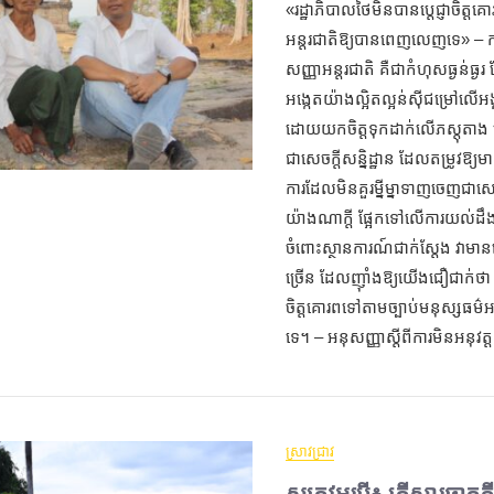
«រដ្ឋាភិបាលថៃមិនបានប្តេជ្ញាចិត្ត
អន្តរជាតិឱ្យបានពេញលេញទេ» – 
សញ្ញាអន្តរជាតិ គឺជាកំហុសធ្ងន់ធ្
អង្កេតយ៉ាងល្អិតល្អន់ស៊ីជម្រៅ​លើអង
ដោយយកចិត្តទុកដាក់លើភស្តុតាង 
ជាសេចក្តីសន្និដ្ឋាន ដែលតម្រូវឱ្យ
ការដែលមិនគួរម្នីម្នាទាញចេញជាសេចក
យ៉ាងណាក្តី ផ្អែកទៅលើការយល់ដឹងរ
ចំពោះស្ថានការណ៍ជាក់ស្តែង វាម
ច្រើន ដែលញ៉ាំងឱ្យយើងជឿជាក់ថា រដ
ចិត្តគោរពទៅតាមច្បាប់មនុស្សធម
ទេ។ – អនុសញ្ញាស្តីពីការមិនអនុវត្
ស្រាវជ្រាវ
សត្រូវអរូបី៖ តើសារធាតុគ