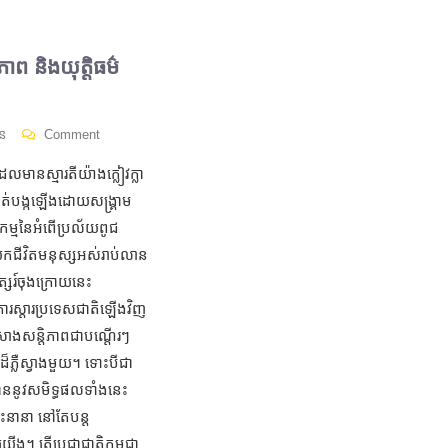
ព និងយុត្តិធម៌
ន
Comment
លមានស្មារតីយ៉ាងក្លៀវក្លា
ជូរចត់បង្កឡើងដោយសង្គ្រាម
ម្មនៃអំពើប្រល័យពូជ
កជីវិតមនុស្សអស់រាប់លាន
ត្សរ៍ចុងក្រោយនេះ
ការស្តារប្រទេសជាតិឡើងវិញ
សាងសន្តិភាពជាបណ្តើរៗ
ដ៏ភ្លឺស្វាងមួយ។ ទោះបីជា
បាននូវសមិទ្ធផលទាំងនេះ
ោះនានា នៅតែបន្ត
យើង។ តើប្រជាជាតិកម្ពុជា