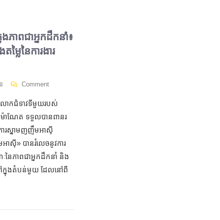
ងភាពជាអ្នកដឹកនាំ៖
ិងតម្លៃនៃការងារ
ន
Comment
ាលោក​ជំទាវទីមួយរបស់
 ហ៊ុន ម៉ាណែត ទទួលបានពានរ
្គការស្នាមញញឹមអាស៊ី
អាស៊ី» បានរំលេចនូវការ
ណៈនៃភាពជាអ្នកដឹកនាំ និង
ៅក្នុងតំបន់មួយ ដែលនៅពី