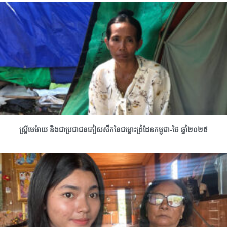
ស្រ្តីមេម៉ាយ និងជាប្រជាជនភៀសសឹកនៃជម្លោះព្រំដែនកម្ពុជា-ថៃ ឆ្នាំ២០២៥