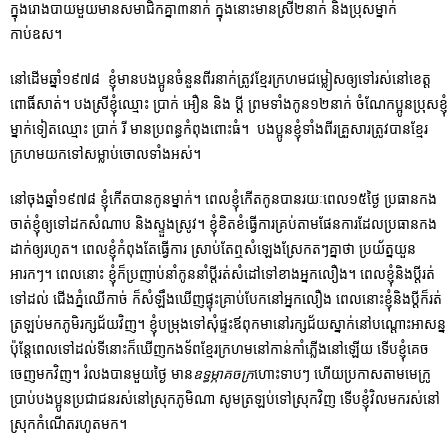
ក្នុងរោងបាយមួយមានសមាជិកគ្នា៣នាក់ ក្នុងនោះមានស្រី២នាក់ និងប្រុសម្នាក់
កាប់ឧស។
នៅដើមឆ្នាំ១៩៧៨ ខ្ញុំមានបងប្អូនចំនួនពីរនាក់ត្រូវខ្មែរក្រហមជម្លៀសឲ្យទៅរស់នៅខេត្ត
ពោធិ៍សាត់។ បងស្រីខ្ញុំឈ្មោះ ប្រាក់ អឿន និង ប្ដី ព្រមទាំងកូន១២នាក់ ចំណែកប្អូនប្រុសខ្ញុំ
ម្នាក់ទៀតឈ្មោះ ប្រាក់ រី មានប្រពន្ធកំពុងពោះធំ។ បងប្អូនខ្ញុំទាំងពីរគ្រួសារត្រូវបានខ្មែរ
ក្រហមយកទៅសម្លាប់ចោលទាំងអស់។
នៅចុងឆ្នាំ១៩៧៨ ខ្ញុំកើតបានកូនម្នាក់។ ពេលខ្ញុំកើតកូនបានរយៈពេល១៥ថ្ងៃ ប្រធានកង
ចាត់ខ្ញុំឲ្យទៅដកសំណាប និងស្ទួងស្រូវ។ ខ្ញុំខិតខំធ្វើការគ្រប់តាមផែនការដែលប្រធានកង
ដាក់ឲ្យរហូត។ ពេលខ្ញុំកំពុងតែធ្វើការ ស្រាប់តែឮសំឡេងស្រែកតៗគ្នាថា ប្រយ័ត្នយួន
អារកៗ។ ពេលនោះ ខ្ញុំក៏ប្រញាប់នាំកូននាំប្តីរត់សំដៅទៅខាងអ្នកលឿង។ ពេលខ្ញុំនិងប្តីរត់
ទៅដល់ ជើងភ្នំឈើកាច់ ក៏សំឡឹងឃើញផ្ទុះគ្រាប់បែកនៅអ្នកលឿង ពេលនោះខ្ញុំនិងប្តីក៏រត់
ត្រឡប់មកភូមិរក្សជ័យវិញ។ ខ្ញុំបម្រុងទៅសុំផ្ទះឪពុកមានៅរក្សជ័យស្នាក់នៅបណ្តោះអាសន្ន
ប៉ុន្តែពេលទៅដល់ទីនោះក៏ឃើញកងទ័ពខ្មែរក្រហមនៅកាន់កាំភ្លើងនៅឡើយ ទើបខ្ញុំគេច
ចេញមកវិញ។ រំលងបានមួយថ្ងៃ មាន
ឧទ្ធម្ភាគចក្រ
ហោះទាបៗ ហើយប្រកាសតាមមេក្រូ
ប្រាប់បងប្អូនប្រជាជនរស់នៅស្រុកភូមិណា សូមត្រឡប់ទៅស្រុកវិញ ទើបខ្ញុំវិលមករស់នៅ
ស្រុកកំណើតរហូតមក។