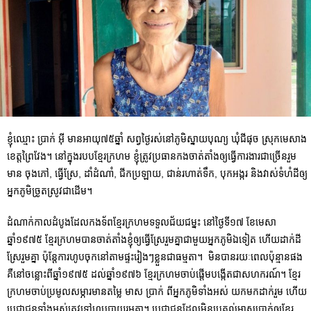
ខ្ញុំឈ្មោះ ប្រាក់ អ៊ី មានអាយុ៧៥ឆ្នាំ សព្វថ្ងៃរស់នៅភូមិស្នាយបុណ្យ ឃុំជីផុច ស្រុកមេសាង
ខេត្តព្រៃវែង។ នៅក្នុងរបបខ្មែរក្រហម ខ្ញុំត្រូវប្រធានកងចាត់តាំងឲ្យធ្វើការងារជាច្រើនរួម
មាន ចុងភៅ, ធ្វើស្រែ, ដាំដំណាំ, ជីកប្រឡាយ, ជាន់រហាត់ទឹក, បុកអង្ករ និងវាស់ទំហំដីឲ្យ
អ្នកភូមិច្រូតស្រូវជាដើម។
ដំណាក់កាលដំ​បូងដែលកងទ័ពខ្មែរក្រហមទទួលជ័យជម្នះ នៅថ្ងៃទី១៧ ខែមេសា
ឆ្នាំ១៩៧៥ ខ្មែរក្រហមបានចាត់តាំងខ្ញុំឲ្យធ្វើស្រែរួមគ្នាជាមួយអ្នកភូមិឯទៀត ហើយដាក់ដី
ស្រែរួមគ្នា ប៉ុន្តែការហូបចុកនៅតាមផ្ទះរៀងៗខ្លួនជាធម្មតា។ មិនបានរយៈពេលប៉ុន្មានផង
គឺនៅចន្លោះពីឆ្នាំ១៩៧៥ ដល់ឆ្នាំ១៩៧៦ ខ្មែរក្រហមចាប់ផ្តើមបង្កើតជាសហករណ៍។ ខ្មែរ
ក្រហមចាប់ប្រមូលសម្ភារមានតម្លៃ មាស ប្រាក់ ពីអ្នកភូមិទាំងអស់ យកមកដាក់រួម ហើយ
ប្រជាជនទាំងអស់ត្រូវទៅហូបបាយរួមគ្នា។ ប្រជាជនដែលមិនប្រគល់មាសប្រាក់ឲ្យខ្មែរ