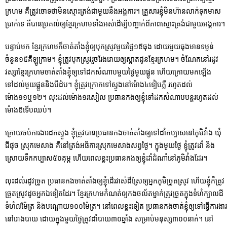
ក្រហម គឺត្រូវចោទថាមិនស្មោះត្រង់ជាមួយនឹងអង្គការ។ គ្រួសារខ្ញុំមិនហ៊ានលាក់ទុកមាស
ប្រាក់ទេ គឺបានប្រគល់ឲ្យខ្មែរក្រហមទាំងអស់ដើម្បីបញ្ជាក់ពីភាពស្មោះត្រង់ជាមួយអង្គការ។
បន្ទាប់មក ខ្មែរក្រហមក៏ចាត់តាំងខ្ញុំឲ្យបុកស្រូវមួយថ្ងៃ១៥ធុង ដោយមួយធុងមានទម្ងន់
ចំនួន១៥គីឡូក្រាម។ ខ្ញុំត្រូវបុកស្រូវរួចរែងរោយឲ្យស្អាតជូនខ្មែរក្រហម។ ចំណែកនៅរដូវ
វស្សាខ្មែរក្រហមចាត់តាំងខ្ញុំឲ្យទៅដកសំណាបមួយថ្ងៃមួយផ្លូន ហើយក្រោយមកឡើង
ទៅដល់មួយផ្លូននិងបីដំប។ ខ្ញុំត្រូវក្រោកទៅស្ទួងនៅម៉ោង៤ទៀបភ្លឺ រហូតដល់
ម៉ោង១១ឬ១២។ លុះដល់ម៉ោង១រសៀល ប្រធានកងឲ្យខ្ញុំទៅដកសំណាបបន្តរហូតដល់
ម៉ោង៥ទើបឈប់។
ក្រោយចប់ការងារដកស្ទួង ខ្ញុំត្រូវបានប្រធានកងចាត់តាំងឲ្យទៅដាំកប្បាសនៅភូមិវាំង ឃុំ
ជីផុច ស្រុកមេសាង គឺនៅត្រង់អធិការស្រុកមេសាងសព្វថ្ងៃ។ ក្នុងមួយថ្ងៃ ខ្ញុំត្រូវដាំ និង
ស្រោយទឹកកប្បាស៥០គុម្ភ ហើយពេលខ្លះប្រធានកងឲ្យខ្ញុំដាំដំណាំនៅភូមិវាំងដែរ។
លុះដល់រដូវច្រូត ប្រធានកងចាត់តាំងឲ្យខ្ញុំដើរវាស់ដីស្រែឲ្យអ្នកភូមិច្រូតស្រូវ ហើយខ្ញុំក៏ត្រូវ
ច្រូតស្រូវដូចអ្នកឯទៀតដែរ។ ខ្មែរក្រហមកំណត់ឲ្យកងចល័តម្នាក់ត្រូវច្រូតក្នុងទំហំក្បាល​ដី
ទំហំ៧ម៉ែត្រ និងបណ្តោយ១០០ម៉ែត្រ។ នៅពេលខ្លះទៀត ប្រធានកងចាត់ខ្ញុំឲ្យទៅធ្វើការងារ
នៅរោងបាយ ដោយក្នុងមួយថ្ងៃត្រូវដាំបាយ៣០ឆ្នាំង សម្រាប់មនុស្ស៣០០នាក់។ នៅ