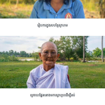
រៀបការក្នុងរបបខ្មែរក្រហម
លួចបេះផ្លែននោងមកស្ងោហូបដើម្បីរស់