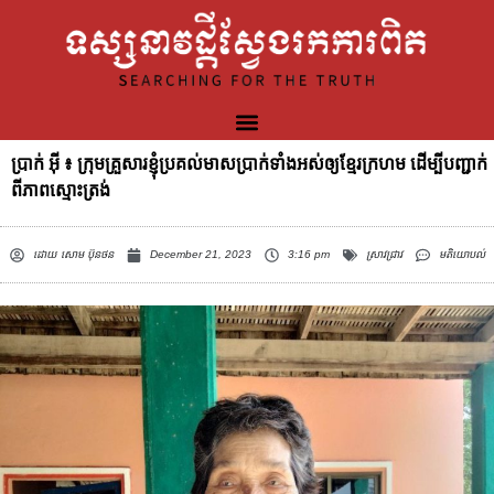
ប្រាក់ អ៊ី ៖ ក្រុមគ្រួសារខ្ញុំប្រគល់មាសប្រាក់ទាំងអស់ឲ្យខ្មែរក្រហម ដើម្បីបញ្ជាក់
ពីភាពស្មោះត្រង់
ដោយ
សោម ប៊ុនថន
December 21, 2023
3:16 pm
ស្រាវជ្រាវ
មតិយោបល់