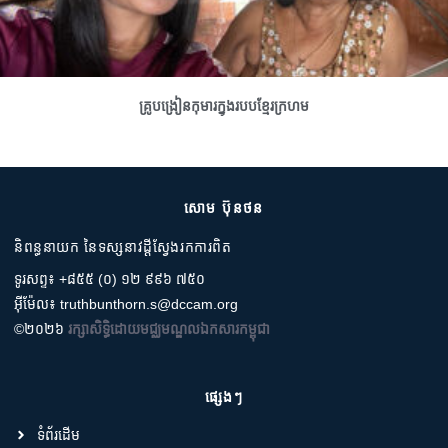
គ្រូបង្រៀនកុមារក្នុងរបបខ្មែរក្រហម
សោម ប៊ុនថន
និពន្ធនាយក នៃទស្សនាវដ្តីស្វែងរកការពិត
ទូរសព្ទ៖ +៨៥៥ (០) ១២ ៩៩៦ ៧៥០
អ៊ីម៉ែល៖ truthbunthorn.s@dccam.org
©២០២៦
រក្សាសិទ្ធិដោយមជ្ឈមណ្ឌលឯកសារកម្ពុជា
ផ្សេងៗ
ទំព័រដើម