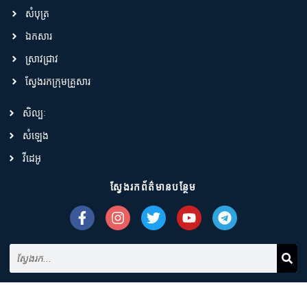
សំបុត្រ
ឯកសារ
ស្រាវជ្រាវ
ស្វែងរកក្រុមគ្រួសារ
សិល្បៈ
សំឡេង
វីដេអូ
ស្វែងរកព័ត៌មានបន្ថែម