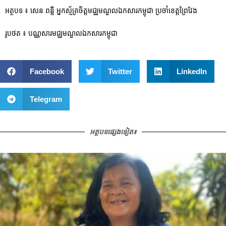
អត្ថបទ ៖ សេន ពន្លឺ អ្នកស្ម័គ្រចិត្តមជ្ឈមណ្ឌលឯកសារកម្ពុជា ប្រចាំខេត្តព្រៃវែង
រូបថត ៖ បណ្ណសារមជ្ឈមណ្ឌលឯកសារកម្ពុជា
Facebook
Twitter
LinkedIn
Telegram
អត្ថបទផ្សេងទៀត៖