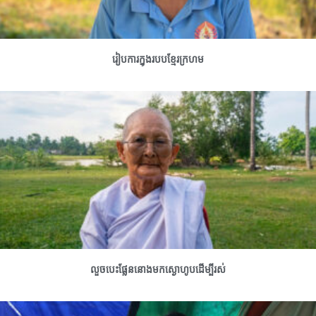
រៀបការក្នុងរបបខ្មែរក្រហម
លួចបេះផ្លែននោងមកស្ងោហូបដើម្បីរស់