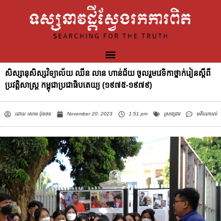
សិស្សានុសិស្សវិទ្យាល័យ ឈីន លាន ហាន់ជ័យ ចូលរួមវេទិកាថ្នាក់រៀនស្ដីពី
ប្រវត្តិសាស្រ្ត កម្ពុជាប្រជាធិបតេយ្យ (១៩៧៥-១៩៧៩)
ដោយ
សោម ប៊ុនថន
November 20, 2023
1:51 pm
ស្រាវជ្រាវ
មតិយោបល់