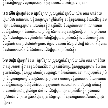
ខ្ញុំខិតខំរៀនសូត្រនិងចូលរួមទប់ស្កាត់កុំឲ្យរបបនេះវិលមកវិញម្ដងទៀត»។
នេត សីម៉ា
រៀនថ្នាក់ទី១២ ផ្នែកវិទ្យាសាស្រ្តសង្គមនៃវិទ្យាល័យ ឈីន លាន ហាន់ជ័យ
រៀបរាប់ថា នៅពេលដែលខ្ញុំបានចូលរួមកម្មវិធីនៅថ្ងៃនេះ ខ្ញុំទទួលបាននូវចំណេះដឹងថ្មីថែម
ទៀតពីសម័យខ្មែរក្រហម ដែលពីមុខខ្ញុំបានត្រឹមដឹង និងស្តាប់ពីលោកតា លោកយាយ
របស់ខ្ញុំដែលពួកគាត់បាននិយាយប្រាប់ខ្ញុំ និងតាមមេរៀននៅក្នុងសៀវភៅ។ សម្រាប់សាច់
រឿងអ៊ំដែលជាប្រជាជនឆ្នាំ១៩៧៣ ក៏ជារឿងថ្មីមួយសម្រាប់នាងខ្ញុំ ដែលពីមុនមកខ្ញុំបាន
ដឹងត្រឹមថា មានប្រជាជនតែ២ប្រភេទ គឺប្រជាជនចាស់ និងប្រជាជនថ្មី ដែលសាច់រឿងនេះ
ពិតជាមានសារសំខាន់ និងជាចំណេះដឹងថ្មីមួយសម្រាប់នាងខ្ញុំ។
អែម ប៊ុនរ៉ុង
រៀនថ្នាក់ទី១២ ផ្នែកវិទ្យាសាស្រ្តសង្គមនៃវិទ្យាល័យ ឈីន លាន ហាន់ជ័យ
បានរៀបរាប់ថា ខ្ញុំបានទទួលចំណេះដឹងជាច្រើនពីវេទិកាប្រវត្តិសាស្រ្តខ្មែរក្រហម និង បាន
ចុះទៅទីតាំងប្រវត្តិសាស្រ្ត ដែលអ៊ំពូមីងធ្លាប់ឆ្លងកាត់ការលំបាកវេទនា ការហូបចុកមិនគ្រប់
គ្រាន់ ធ្វើការហួសកម្លាំងនៅក្នុងរបបខ្មែរក្រហម។ កាលពីមុនខ្ញុំធ្លាប់បានស្ដាប់លោកយាយ
របស់ខ្ញុំនិយាយប្រាប់ពីរឿងរ៉ាវពីរបបខ្មែរក្រហមថា ឃោរឃៅ សាហាវព្រៃផ្សៃ ហើយខ្ញុំ
បានមកមើលឃើញផ្ទាល់ភ្នែក ជាចំណេះដឹងថ្មីមួយទៀតសម្រាប់ជីវិតខ្ញុំ។ ក្នុងនាមជា
យុវជនជំនាន់ក្រោយ ខ្ញុំខិតខំរៀនសូត្រ និងចូលរួមទប់ស្កាត់កុំឲ្យរបបនេះវិលមកវិញម្ដង
ទៀត»។