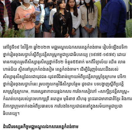
នៅថ្ងៃទី១៩ ខែវិចិ្ឆកា ឆ្នាំ២០២៣ មជ្ឈមណ្ឌលឯកសារខេត្តកំពង់ចាម រៀបចំឡើងវេទិកា
ថ្នាក់រៀនចុងសប្ដាហ៍ស្ដីពីប្រវត្តិសាស្ត្រកម្ពុជាប្រជាធិបតេយ្យ (១៩៧៥-១៩៧៩) ដោយ
មានការចូលរួមពីសិស្សានុសិស្សថ្នាក់ទី១២ ចំនួន៥៥នាក់ មកពីវិទ្យាល័យ ឈីន លាន
ហាន់ជ័យ ស្ថិតនៅស្រុកកំពង់សៀម ខេត្តកំពង់ចាម។ ដើម្បីជំរុញចំណេះដឹងរបស់
សិស្សានុសិស្សដែលជាយុវជន-យុវនារីជំនាន់ក្រោយអំពីប្រវត្តិសាស្រ្តខ្មែរក្រហម វេទិកា
ថ្នាក់រៀនចុងសប្ដាហ៍នេះ រួមបញ្ចូលកម្មវិធីសិក្សាបន្ថែម ដូចជា៖ បទបង្ហាញស្ដីពីប្រវត្តិ
សាស្រ្តខ្មែរក្រហម, ការទស្សនាភាពយន្តឯកសារ ការចែកសៀវភៅ «សាក្សីប្រវត្តិសាស្ត្រ»
កំណត់ហេតុរបស់ព្រះមហាក្សត្រី នរោត្តម មុនិនាថ សីហនុ ព្រះវររាជមាតាជាតិខ្មែរ និងការ
ពិភាក្សាក្រុមទាក់ទងអំពីប្រធានបទ ការបែងចែកប្រជាជននៅក្នុងសម័យកម្ពុជាប្រជា
ធិបតេយ្យ។
ដំណើរទស្សនកិច្ចមជ្ឈមណ្ឌលឯកសារខេត្តកំពង់ចាម