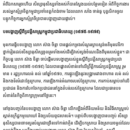
អំពីឯកសាររួចហើយ សិស្សានុសិស្សទាំងអស់ក៏បានស្វែងយល់បន្ថែមទៀត អំពីកិច្ចការងារ
របស់អ្នកស្ម័គ្រចិត្តកម្ពុជាប្រចាំខេត្តកំពង់ចាម ដែលលោក សាំង ចាន់ធូ បុគ្គលិកទទួល
បន្ទុកកិច្ចការអ្នកស្ម័គ្រចិត្របានបង្ហាញដោយផ្ទាល់។
បទបង្ហាញស្ដីពីប្រវត្តិសាស្ត្រកម្ពុជាប្រជាធិបតេយ្យ
(១៩៧៥-១៩៧៩)
មុនការធ្វើបទបង្ហាញ លោក ស៊ាង ចិន្ដា បានផ្ដល់កម្រងសំណួរស្ទាបស្ទង់មតិមុនវេទិកា
ថ្នាក់រៀនដល់សិស្សានុសិស្សចូលរួមទាំងអស់ដើម្បីវាស់ស្ទង់ចំណេះដឹងពីមុនរបស់ខ្លួន។ ជា
កិច្ចបន្ត លោក ស៊ាង ចិន្ដា ចាប់ផ្ដើមបទបង្ហាញរបស់ខ្លួនស្ដីពីប្រវត្តិសាស្ត្រកម្ពុជាប្រជា
ធិបតេយ្យ (១៩៧៥-១៩៧៩) ដែលបានផ្ដោតសំខាន់ទៅលើព្រឹត្តិការណ៍ប្រវត្តិសាស្រ្ត រួម
មាន ៖ រដ្ឋប្រហារលន់ នល់ នៅឆ្នាំ១៩៧០, ការផ្ទុះឡើងនូវសង្រ្គាមរវាងទាហាន លន់ នល់
និងកងទ័ពរំដោះខ្មែរក្រហម, ការឡើងកាន់អំណាចរបស់ខ្មែរក្រហម, ការកាប់សម្លាប់ទៅលើ
ប្រជាជន និងការបែកចែកប្រជាជននៅក្នុងតំបន់របស់ខ្មែរក្រហម ដែលជាប្រធានបទ
សំខាន់នៃកិច្ចពិភាក្សាក្រុមនៅថ្ងៃនេះ។
នៅចុងបញ្ចប់នៃបទបង្ហាញ លោក ស៊ាង ចិន្ដា លើកឡើងអំពីនិយមន័យ និងវិធីសាស្រ្តទប់
ស្កាត់ឧក្រិដ្ឋកម្មឃោឃៅ និងប្រល័យពូជសាសន៍។ បន្ទាប់ពីបទបង្ហាញបានបញ្ចប់ សិស្សា​
នុសិស្សបានចោទសួរសំណួរជាច្រើនទៅកាន់វាគ្មិន ដើម្បីបកស្រាយ និងស្រាយចម្ងល់ដែល