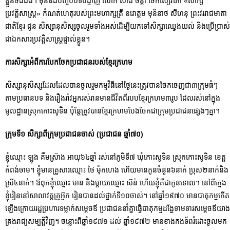
ខ្លួនចង់ដឹង។ មុននឹងបញ្ចប់បទបង្ហាញ លោក ស៊ាង ចិន្ដា ចែកសៀវភៅ «សាក្សី
ប្រវត្តិសាស្ត្រ» កំណត់ហេតុរបស់ព្រះមហាក្សត្រី នរោត្តម មុនិនាថ សីហនុ ព្រះវររាជមាតា
ជាតិខ្មែរ ជូន សិស្សានុសិស្សចូលរួមទាំងអស់ដើម្បីយកទៅសិក្សាឈ្វេងយល់ និងប្រើប្រាស់
ជាឯកសារប្រវតិ្តសាស្រ្តផ្ទាល់ខ្លួន។
ការសិក្សាអំពីការបែកចែកប្រជាជនរបស់ខ្មែរក្រហម
សិស្សានុសិស្សដែលដែលបានចូលរួមកម្មវិធីនៅថ្ងៃនេះត្រូវបានចែកចេញជា៣ក្រុមធំៗ
តាមប្រធានបទ និងរឿងរ៉ាវអ្នករស់រានមានជីវិតពីរបបខ្មែរក្រហម៣រូប ដែលរស់នៅក្នុង
មូលដ្ឋានស្រុកកោះសូទិន ប៉ុន្តែត្រូវបានខ្មែរក្រហមបែងចែកជាក្រុមប្រជាជនផ្សេងៗគ្នា។
ក្រុមទី១ សិក្សាពីក្រុមប្រជាជនចាស់
(ប្រជាជន ឆ្នាំ៧០)
ខ្ញុំឈ្មោះ ឡុង គឹមស្រ៊ាង អាយុ៦៤ឆ្នាំ រស់នៅភូមិទី៧ ឃុំកោះសូទិន ស្រុកកោះសូទិន ខេត្ត
កំពង់ចាម។ ខ្ញុំមានគ្រួសារឈ្មោះ ថៃ ម៉ុកហេង ហើយមានកូនចំនួន៦នាក់ ប្រុស២នាក់និង
ស្រី៤នាក់។ ឪពុកខ្ញុំឈ្មោះ មាន និងម្ដាយឈ្មោះ ស៊ន់ ហើយខ្ញុំគឺជាកូនទោល។ នៅពីក្មេង
ខ្ញុំរៀននៅសាលាវត្តគ្រូអ៊ួក រៀនបានដល់ថ្នាក់ទី១០ចាស់។ នៅឆ្នាំ១៩៧០ មានបាតុកម្មកើត
ឡើងក្រោយរដ្ឋប្រហារទម្លាក់សម្ដេចឪ ប្រជាជននាំគ្នាធ្វើបាតុកម្មដង្ហែទាមទារសម្ដេចឪយាង
គ្រងរាជ្យសម្បត្តិវិញ។ ចន្លោះពីឆ្នាំ១៩៧១ ដល់ ឆ្នាំ១៩៧២ មានខាងកងទ័ពរំដោះចូលមក