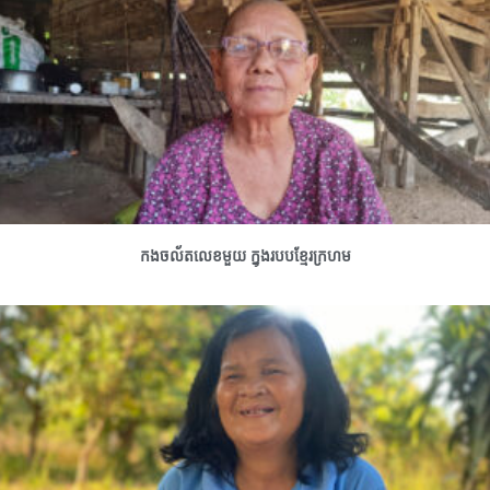
កងចល័តលេខមួយ ក្នុងរបបខ្មែរក្រហម