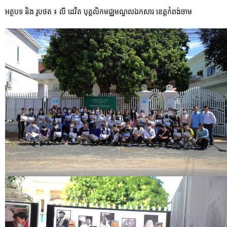
អត្ថបទ និង រូបថត ៖ លី ដេវីត បុគ្គលិកមជ្ឈមណ្ឌលឯកសារ ខេត្តកំពង់ចាម