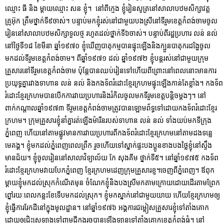
ឈ្មោះ ធី និង ម្ដាយឈ្មោះ សន ខ្ញុំ។ នៅពីក្មេង ខ្ញុំរៀនសូត្រនៅសាលាបឋមសិក្សាវត្ត
គ្រូអ៊ុក ត្រឹមថ្នាក់ទី៩ចាស់។ បន្ទាប់មកខ្ញុំរស់នៅជាមួយបងស្រីនៅទីរួមខេត្តកំពង់ចាមចូល
រៀននៅសាលាបឋមសិក្សាទួលថ្ម រហូតដល់ថ្នាក់ទី៦ចាស់។ បន្ទាប់ពីរដ្ឋប្រហារ លន់ នល់
នៅថ្ងៃទី១៨ ខែមីនា ឆ្នាំ១៩៧០ ខ្ញុំឃើញបាតុកម្មបានផ្ទុះឡើងនិងក្បួនបាតុករដង្ហែចូល
មកដល់ទីរួមខេត្តកំពង់ចាម។ ពីឆ្នាំ១៩៧១ ដល់ ឆ្នាំ១៩៧២ ខ្ញុំបន្តរស់នៅជាមួយក្រុម
គ្រួសារនៅទីរួមខេត្តកំពង់ចាម ប៉ុន្តែបានឈប់រៀនទៅហើយពីព្រោះនៅពេលនោះមានការ
ប្រយុទ្ធគ្នារវាងទាហាន លន់ នល់ និងកងទ័ពរំដោះខ្មែរក្រហមផ្ទុះឡើងកាន់តែខ្លាំង។ កងទ័ព
រំដោះខ្មែរក្រហមបានបើកការវាយប្រហារនិងរំកិលចូលមកទីរួមខេត្តបន្តិចម្ដងៗ។ នៅ
ពាក់កណ្ដាលឆ្នាំ១៩៧៣ ទីរួមខេត្តកំពង់ចាមត្រូវបានឡោមព័ទ្ធទៅដោយកងទ័ពរំដោះខ្មែរ
ក្រហម។ ក្រុមគ្រួសារខ្ញុំនាំគ្នារត់ឡើងម៉ារីនរបស់ទាហាន លន់ នល់ ទាំងយប់មកទីក្រុង
ភ្នំពេញ ហើយនៅតាមផ្លូវមានការវាយប្រហារពីកងទ័ពរំដោះខ្មែរក្រហមនៅតាមដងទន្លេ
មេគង្គ។ ខ្ញុំមកដល់ភ្នំពេញពេលព្រឹក រួចហើយទៅស្នាក់ផ្ទះបងប្អូនខាងបងថ្លៃខ្ញុំនៅស្ទឹង
មានជ័យ។ ខ្ញុំចូលរៀននៅសាលាវិទ្យាល័យ កែ សុងគីម ថ្នាក់ទី៥។ នៅឆ្នាំ១៩៧៥ កងទ័ព
រំដោះខ្មែរក្រហមវាយបែកភ្នំពេញ ខ្មែរក្រហមដេញក្រុមគ្រួសារខ្ញ។ចេញពីភ្នំពេញ។ ឪពុក
ម្ដាយខ្ញុំមកដល់ស្រុកកំណើតមុន ចំណែកខ្ញុំនិងបងស្រីមកតាមក្រោយដោយដើរតាមព្រែក
ព្នៅរយៈពេលកន្លះខែទើបមកដល់ស្រុក។ ខ្ញុំមកស្នាក់នៅជាមួយយាយ ហើយខ្មែរក្រហមឲ្យ
ខ្ញុំធ្វើការរែកដីនៅក្នុងមូលដ្ឋាន។ នៅឆ្នាំ១៩៧៦ អង្គការជម្លៀសគ្រួសារខ្ញុំទៅតាំងគោក
ដោយឲ្យជិះស្រឡាងទៅពាមជីកងរួចបានឡើងឡានទៅតាំងគោកខេត្តកំពង់ធំ។ នៅ