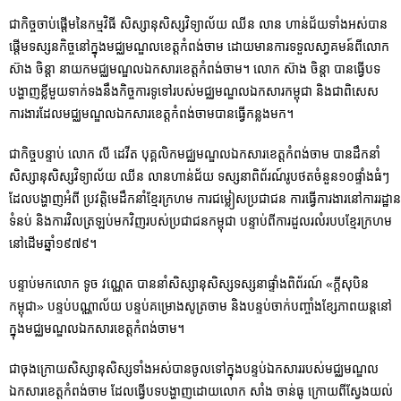
ជាកិច្ចចាប់ផ្តើមនៃកម្មវិធី សិស្សានុសិស្សវិទ្យាល័យ ឈីន លាន ហាន់ជ័យទាំងអស់បាន
ផ្តើមទស្សនកិច្ចនៅក្នុងមជ្ឈមណ្ឌលខេត្តកំពង់ចាម ដោយមានការទទួលសា្វគមន៍ពីលោក
ស៊ាង ចិន្តា នាយកមជ្ឈមណ្ឌលឯកសារខេត្តកំពង់ចាម។ លោក ស៊ាង ចិន្តា បានធ្វើបទ
បង្ហាញខ្លីមួយទាក់ទងនឹងកិច្ចការទូទៅរបស់មជ្ឈមណ្ឌលឯកសារកម្ពុជា និងជាពិសេស
ការងារដែលមជ្ឈ​មណ្ឌលឯកសារខេត្តកំពង់ចាមបានធ្វើកន្លងមក។
ជាកិច្ចបន្ទាប់ លោក លី ដេវីត បុគ្គលិកមជ្ឈមណ្ឌលឯកសារខេត្តកំពង់ចាម បានដឹកនាំ
សិស្សានុសិស្សវិទ្យាល័យ ឈីន លានហាន់ជ័យ ទស្សនាពិព័រណ៍រូបថតចំនួន១០ផ្ទាំងធំៗ
ដែលបង្ហាញអំពី ប្រវត្តិមេដឹកនាំខ្មែរក្រហម ការជម្លៀសប្រជាជន ការធ្វើការងារនៅការរដ្ឋាន
ទំនប់ និងការវិលត្រឡប់មកវិញរបស់ប្រជាជនកម្ពុជា បន្ទាប់ពីការដួលរលំរបបខ្មែរក្រហម
នៅដើមឆ្នាំ១៩៧៩។
បន្ទាប់មកលោក ទូច វណ្ណេត បាននាំសិស្សានុសិស្សទស្សនាផ្ទាំងពិព័រណ៍ «ក្តីសុបិន
កម្ពុជា» បន្ទប់បណ្ណាល័យ បន្ទប់គម្រោងសូត្រចាម និងបន្ទប់ចាក់បញ្ចាំងខ្សែភាពយន្តនៅ
ក្នុងមជ្ឈ​មណ្ឌលឯកសារខេត្តកំពង់ចាម។
ជាចុងក្រោយសិស្សានុសិស្សទាំងអស់បានចូលទៅក្នុងបន្ទប់ឯកសាររបស់មជ្ឈមណ្ឌល
ឯកសារខេត្តកំពង់ចាម ដែលធ្វើបទបង្ហាញដោយលោក សាំង ចាន់ធូ ក្រោយពីស្វែងយល់