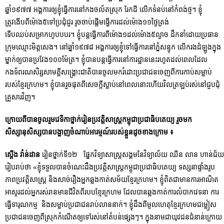
ឆ្នាំ១៩៧៧ អង្គការឲ្យខ្ញុំធ្វើការនៅកងចល័តស្រុក រែកដី លើកទំនប់នៅកំពង់ថ្ម។ ខ្ញុំ
ត្រូវងើបពីម៉ោង៥ទៅប្រជុំជួរ រូចចាប់ផ្ដើមធ្វើការដល់ម៉ោង១១ថ្ងៃត្រង់
ទើបឈប់សម្រាកហូបបបរ។ ខ្ញុំបន្តធ្វើការពីម៉ោង១ដល់ម៉ោង៥ល្ងាច ដឹកនាំដោយប្រធាន
ក្រុមឈ្មោះមិត្តសេង។ នៅឆ្នាំ១៩៧៨ អង្គការឲ្យខ្ញុំទៅធ្វើការនៅភ្នំសន្ទុក លើករងដំឡូងក្នុង
ម្នាក់ឲ្យបានប្រវែង១០០ម៉ែត្រ។ ខ្ញុំបានបន្តធ្វើការនៅការដ្ឋាននេះរហូតដល់ពេលដែល
កងទ័ពរណសិរ្សសាមគ្គីសង្រ្គោះជាតិបានចូលមករំដោះប្រជាជនចេញពីការកាប់សម្លាប់
របស់ខ្មែរក្រហម។ ខ្ញុំបានរួចផុតពីសេចក្ដីស្លាប់នៅពេលនោះហើយវិលត្រឡប់រស់នៅជួបជុំ
គ្រួសារវិញ។
ក្រោយពីបានចូលរួមវេទិកាថ្នាក់រៀនប្រវត្តិសាស្រ្តកម្ពុជាប្រជាធិបតេយ្យ រួចមក
សិស្សានុសិស្សបានបង្ហាញចំណាប់អារម្មណ៍របស់ខ្លួនដូចខាងក្រោម ៖
ស្តើង វ៉ាន់ដាន
រៀនថ្នាក់ទី១២ ផ្នែកវិទ្យាសាស្រ្តសង្គមនៃវិទ្យាល័យ ឈីន លាន ហាន់ជ័យ
រៀបរាប់ថា «ខ្ញុំទទួលបានចំណេះដឹងប្រវត្តិសាស្រ្តកម្ពុជាប្រជាធិបតេយ្យ ទស្សនាផ្ទាំងរូប
ភាពប្រវត្តិសាស្រ្ត និងសាច់រឿងអ្នកឆ្លងកាត់សម័យខ្មែរក្រហម។ ខ្ញុំពិតជាមានការអាណិត
អាសូរដល់អ្នករស់រានមានជីវិតពីរបបខ្មែរក្រហម ដែលបានឆ្លងកាត់ការលំបាកវេទនា ការ
ធ្វើទារុណកម្ម និងសម្លាប់ប្រជាជនរាប់លាននាក់។ ខ្ញុំដឹងពីមូលហេតុខ្មែរក្រហមជម្លៀស
ប្រជាជនចេញពីស្រុកកំណើតឲ្យទៅរស់នៅតំបន់ផ្សេងៗ។ ក្នុងនាមជាយុវជនជំនាន់ក្រោយ