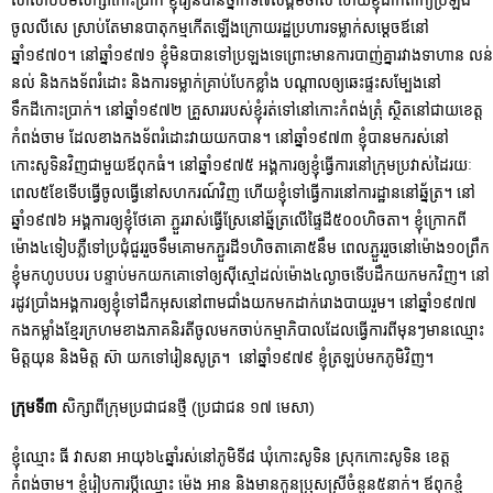
ចូលលីសេ ស្រាប់តែមានបាតុកម្មកើតឡើងក្រោយរដ្ឋប្រហារទម្លាក់សម្ដេចឪនៅ
ឆ្នាំ១៩៧០។ នៅឆ្នាំ១៩៧១ ខ្ញុំមិនបានទៅប្រឡងទេព្រោះមានការបាញ់គ្នារវាងទាហាន លន់
នល់ និងកងទ័ពរំដោះ និងការទម្លាក់គ្រាប់បែកខ្លាំង បណ្តាលឲ្យឆេះផ្ទះសម្បែងនៅ
ទឹកដីកោះប្រាក់។ នៅឆ្នាំ១៩៧២ គ្រួសាររបស់ខ្ញុំរត់ទៅនៅកោះកំពង់ត្រុំ ស្ថិតនៅជាយខេត្ត
កំពង់ចាម ដែលខាងកងទ័ពរំដោះវាយយកបាន។ នៅឆ្នាំ១៩៧៣ ខ្ញុំបានមករស់នៅ
កោះសូទិនវិញជាមួយឪពុកធំ។ នៅឆ្នាំ១៩៧៥ អង្គការឲ្យខ្ញុំធ្វើការនៅក្រុមប្រវាស់ដៃរយៈ
ពេល៥ខែទើបធ្វើចូលធ្វើនៅសហករណ៍វិញ ហើយខ្ញុំទៅធ្វើការនៅការដ្ឋាននៅឆ្ន័ត្រ។ នៅ
ឆ្នាំ១៩៧៦ អង្គការឲ្យខ្ញុំថែគោ ភ្ជួររាស់ធ្វើស្រែនៅឆ្ន័ត្រលើផ្ទៃដី៥០០ហិចតា។ ខ្ញុំក្រោកពី
ម៉ោង៤ទៀបភ្លឺទៅប្រជុំជួររួចទឹមគោមកភ្ជួរដី១ហិចតាគោ៥នឹម ពេលភ្ជួររួចនៅម៉ោង១០ព្រឹក
ខ្ញុំមកហូបបបរ បន្ទាប់មកយកគោទៅឲ្យស៊ីស្មៅដល់ម៉ោង៤ល្ងាចទើបដឹកយកមកវិញ។ នៅ
រដូវប្រាំងអង្គការឲ្យខ្ញុំទៅដឹកអុសនៅពាមជាំងយកមកដាក់រោងបាយរួម។ នៅឆ្នាំ១៩៧៧
កងកម្លាំងខ្មែរក្រហមខាងភាគនិរតីចូលមកចាប់កម្មាភិបាលដែលធ្វើការពីមុនៗមានឈ្មោះ
មិត្តយុន និងមិត្ត ស៊ា យកទៅរៀនសូត្រ។ នៅឆ្នាំ១៩៧៩ ខ្ញុំត្រឡប់មកភូមិវិញ។
ក្រុមទី៣
សិក្សាពីក្រុមប្រជាជនថ្មី (ប្រជាជន ១៧ មេសា)
ខ្ញុំឈ្មោះ ធី វាសនា អាយុ៦៤ឆ្នាំរស់នៅភូមិទី៨ ឃុំកោះសូទិន ស្រុកកោះសូទិន ខេត្ត
កំពង់ចាម។ ខ្ញុំរៀបការប្ដីឈ្មោះ ម៉េង អាន និងមានកូនប្រុសស្រីចំនួន៥នាក់។ ឪពុកខ្ញុំ