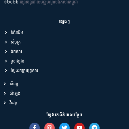
©២០២៦
រក្សាសិទ្ធិដោយមជ្ឈមណ្ឌលឯកសារកម្ពុជា
ផ្សេងៗ
ទំព័រដើម
សំបុត្រ
ឯកសារ
ស្រាវជ្រាវ
ស្វែងរកក្រុមគ្រួសារ
សិល្បៈ
សំឡេង
វីដេអូ
ស្វែងរកព័ត៌មានបន្ថែម