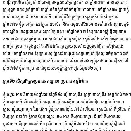
បណ្ដើរៗហើយ សុំស្នាក់នៅតាមក្រោមផ្ទះរបស់អ្នកស្រុក។ នៅឆ្នាំ១៩៧៣ មានយន្តហោះ
ទ្រុងជ្រូក មកទម្លាក់គ្រាប់បែកខ្លាំងទើបខ្ញុំរត់ទៅនៅភូមិមហាលាភ។ នៅឆ្នាំ១៩៧៥ ម្ដាយខ្ញុំ
របស់បានស្លាប់ដោយសារមានជំងឹ ហើយខ្ញុំក៏វិលត្រឡប់មកស្រុកកំណើតវិញ។ នៅ
ឆ្នាំ១៩៧៦ ខ្ញុំចូលធ្វើការនៅក្នុងកងចល័ត​ និងកងចុងភៅដែលមានទីតាំងនៅកណ្ដាលភូមិ
កោះសូទិន មានប្រធានកងឈ្មោះមិត្ត ជុន។ នៅឆ្នាំ១៩៧៧ ខ្មែរក្រហមឲ្យខ្ញុំធ្វើជាប្រធាន
កងរយដែលមនុស្សចំនួន៩៧នាក់ដែលរស់នៅក្នុងឃុំកោះសូទិនទាំងអស់។ ខ្ញុំធ្វើការនៅការ
ដ្ឋានឆ្ន័ត រួមមាន ស្ទួងស្រូវ រែកដី និងជីកប្រឡាយ រួចហើយខ្ញុំប្តូរទៅធ្វើការកន្លែងផ្សេង
ទៀត។ នៅឆ្នាំ១៩៧៨ ខ្មែរក្រហមឲ្យខ្ញុំស្រង់ឈ្មោះមនុស្សយកទៅរៀនសូត្រចំនួន៣០នាក់
នៅជិតគុកចន័្ទអណ្ដែត បន្ទាប់មកខ្មែរក្រហមបានរំសាយលែងឲ្យខ្ញុំស្រង់ឈ្មោះទៀត។ នៅ
ឆ្នាំ១៩៧៩ ខ្ញុំបានរៀបការ ជាមួយសមមត្តិផ្សេងៗទៀតចំនួន១២០គូ។
ក្រុមទី២ សិក្សាពីក្រុមប្រជាជនកណ្ដាល
(ប្រជាជន ឆ្នាំ៧៣)
ខ្ញុំឈ្មោះ អាន រី អាយុ៦៩ឆ្នាំរស់នៅភូមិទី៨ ឃុំកោះសូទិន ស្រុកកោះសូទិន ខេត្តកំពង់ចាម។
ខ្ញុំមានស្រុកកំណើតនៅភូមិកោះប្រាក់ ឃុំកោះទន្ទឹម ស្រុកកំពង់សៀម ខេត្តកំពង់ចាម។
គ្រួសារខ្ញុំឈ្មោះ ហុក ណៃវេង។ ខ្ញុំរៀបការនៅឆ្នាំ១៩៧៥ ហើយមានកូន៥នាក់ គឺស្រី៤នាក់
និងប្រុស១នាក់។ ខ្ញុំមានឪពុកឈ្មោះ អេង អាន និងម្ដាយឈ្មោះ ជី រស់ និងមានបង
ប្អូន៦នាក់ គឺប្រុស៣នាក់ និង ស្រី៣នាក់ ហើយខ្ញុំគឺជាកូនទី២។ កាលពីក្មេងខ្ញុំរៀននៅ
សាលាបឋមសិក្សាកោះប្រាក់ ខ្ញុំរៀនបានថ្នាក់ទី៧សង្គមចាស់ ហើយខ្ញុំដាក់ពាក្យប្រឡង