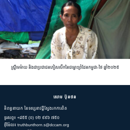
ស្រ្តីមេម៉ាយ និងជាប្រជាជនភៀសសឹកនៃជម្លោះព្រំដែនកម្ពុជា-ថៃ ឆ្នាំ២០២៥
សោម ប៊ុនថន
និពន្ធនាយក នៃទស្សនាវដ្តីស្វែងរកការពិត
ទូរសព្ទ៖ +៨៥៥ (០) ១២ ៩៩៦ ៧៥០
អ៊ីម៉ែល៖ truthbunthorn.s@dccam.org