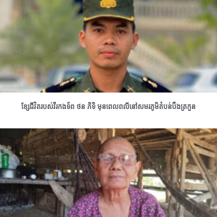
ខ្សែជីវិតរបស់វីរកងទ័ព ថន ភិទិ មុនពេលពលីនៅសមរភូមិតំបន់បឹងត្រកួន