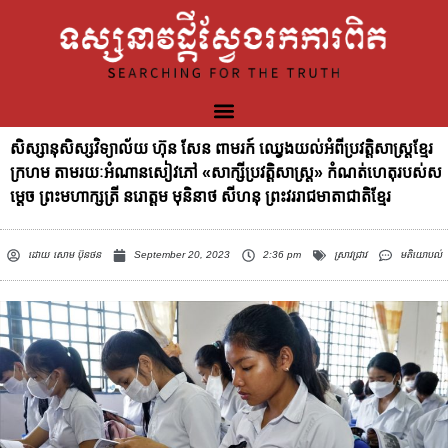
សិស្សានុសិស្សវិទ្យាល័យ ហ៊ុន សែន ពាមរក៍ ឈ្វេងយល់អំពីប្រវត្តិសាស្ត្រខ្មែរ
ក្រហម តាមរយៈអំណានសៀវភៅ «សាក្សីប្រវត្តិសាស្ត្រ» កំណត់ហេតុរបស់ស
ម្តេច ព្រះមហាក្សត្រី នរោត្តម មុនិនាថ សីហនុ ព្រះវររាជមាតាជាតិខ្មែរ
ដោយ
សោម ប៊ុនថន
September 20, 2023
2:36 pm
ស្រាវជ្រាវ
មតិយោបល់