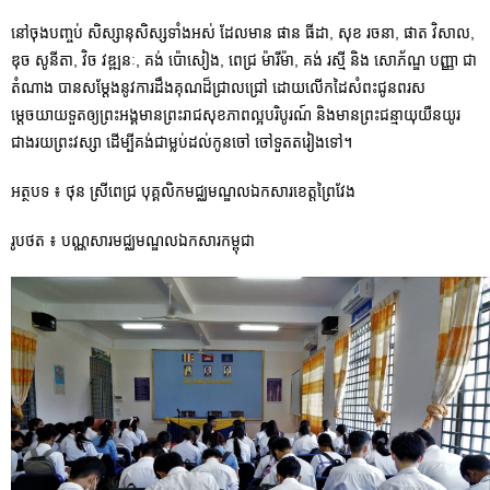
នៅចុងបញ្ចប់ សិស្សានុសិស្សទាំងអស់ ដែលមាន ផាន ធីដា, សុខ រចនា, ផាត វិសាល,
ឌុច សូនីតា, វិច វឌ្ឍនៈ, គង់ ប៉ោសៀង, ពេជ្រ ម៉ារីម៉ា, គង់ រស្មី និង សោភ័ណ្ឌ បញ្ញា ជា
តំណាង បានសម្តែងនូវការដឹងគុណដ៏ជ្រាលជ្រៅ ដោយលើកដៃសំពះជូនពរស
ម្តេចយាយទួតឲ្យព្រះអង្គមានព្រះរាជសុខភាពល្អបរិបូរណ៍ និងមានព្រះជន្មាយុយឺនយូរ
ជាងរយព្រះវស្សា ដើម្បីគង់ជាម្លប់ដល់កូនចៅ ចៅទួតតរៀងទៅ។
អត្ថបទ ៖ ថុន ស្រីពេជ្រ បុគ្គលិកមជ្ឈមណ្ឌលឯកសារខេត្តព្រៃវែង
រូបថត ៖ បណ្ណសារមជ្ឈមណ្ឌលឯកសារកម្ពុជា