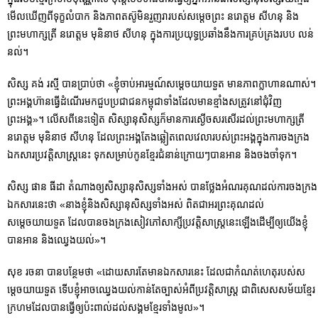
មើលឃើញពីទុក្ខលំបាក និងភាពតស៊ូមិនរួញរារបស់សម្តេចព្រះ នរោត្តម សីហនុ និង
ព្រះមហាក្សត្រី នរោត្តម មុនិនាថ សីហនុ ក្នុងការប្រយុទ្ធប្រឆាំងនឹងការគ្រប់គ្រងរបប លន់
នល់។
សិស្ស គង់ រស្មី បានប្រាប់ថា «ខ្ញុំចាប់អារម្មណ៍សម្ដេចយាយទួត មានភាពក្លាហានណាស់។
ព្រះអង្គហ៊ានធ្វើដំណើរមកជួបប្រជាជនកម្ពុជាទាំងដែលមានខ្មាំងសត្រូវនៅជុំវិញ
ព្រះអង្គ»។ លើសពីនេះទៀត សិស្សានុសិស្សក៏មានការស្ងើចសរសើរដល់ព្រះមហាក្សត្រី
នរោត្តម មុនិនាថ សីហនុ ដែលព្រះអង្គតែងឆ្លៀតពេលវេលារបស់ព្រះអង្គក្នុងការចងក្រង
ឯកសារប្រវត្តិសាស្ត្រនេះ ទុកសម្រាប់កូនខ្មែរជំនាន់ក្រោយៗបានអាន និងចងចាំទុក។
សិស្ស ផាន ធីដា តំណាងឲ្យសិស្សានុសិស្សទាំងអស់ បានថ្លែងអំណរគុណដល់ការចងក្រង
ឯកសារនេះថា «នាងខ្ញុំនិងសិស្សានុសិស្សទាំងអស់ ពិតជាអរព្រះគុណដល់
សម្ដេចយាយទួត ដែលបានចងក្រងសៀវភៅសាក្សីប្រវត្តិសាស្រ្តនេះឡើងដើម្បីឲ្យយើងខ្ញុំ
បានអាន និងឈ្វេងយល់»។
សុខ រចនា បានបន្ថែមថា «ដោយសារតែមានឯកសារនេះ ដែលជាកំណត់ហេតុរបស់ស
ម្តេចយាយទួត ទើបខ្ញុំអាចឈ្វេងយល់កាន់តែច្បាស់អំពីប្រវត្តិសាស្រ្ដ ជាពិសេសសម័យខ្មែរ
ក្រហមដែលបានធ្វើឲ្យប៉ះពាល់ដល់សង្គមខ្មែរទាំងមូល»។