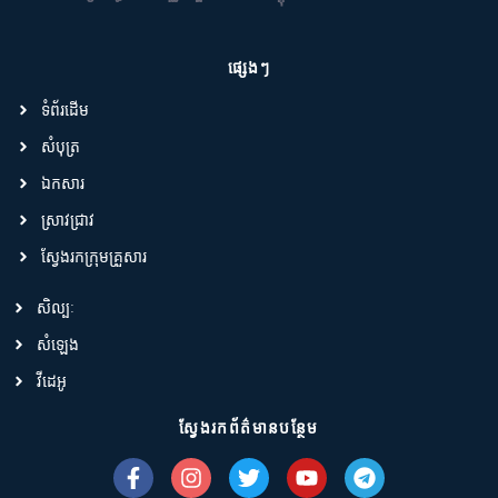
ផ្សេងៗ
ទំព័រដើម
សំបុត្រ
ឯកសារ
ស្រាវជ្រាវ
ស្វែងរកក្រុមគ្រួសារ
សិល្បៈ
សំឡេង
វីដេអូ
ស្វែងរកព័ត៌មានបន្ថែម