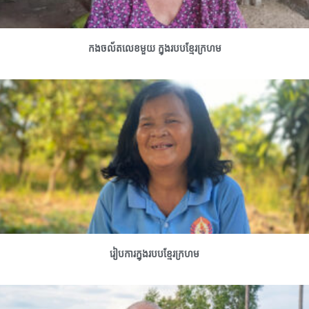
កងចល័តលេខមួយ ក្នុងរបបខ្មែរក្រហម
រៀបការក្នុងរបបខ្មែរក្រហម