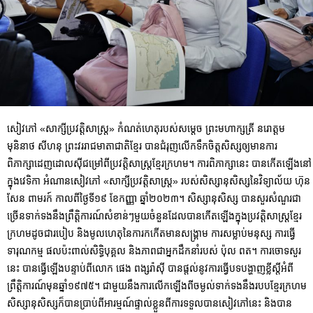
សៀវភៅ «សាក្សីប្រវត្តិសាស្ត្រ» កំណត់ហេតុរបស់សម្តេច ព្រះមហាក្សត្រី នរោត្តម
មុនិនាថ សីហនុ ព្រះវររាជមាតាជាតិខ្មែរ បានជំរុញលើកទឹកចិត្តសិស្សឲ្យមានការ
ពិភាក្សាដេញដោលស៊ីជម្រៅពីប្រវត្តិសាស្ត្រខ្មែរក្រហម។ ការពិភាក្សានេះ បានកើតឡើងនៅ
ក្នុងវេទិកា អំណានសៀវភៅ «សាក្សីប្រវត្តិសាស្ត្រ» របស់សិស្សានុសិស្សនៃវិទ្យាល័យ ហ៊ុន
សែន ពាមរក៍ កាលពីថ្ងៃទី១៩ ខែកញ្ញា ឆ្នាំ២០២៣។ សិស្សានុសិស្ស បានសួរសំណួរជា
ច្រើនទាក់ទងនឹងព្រឹត្តិការណ៍សំខាន់ៗមួយចំនួនដែលបានកើតឡើងក្នុងប្រវត្តិសាស្ត្រខ្មែរ
ក្រហមដូចជារបៀប និងមូលហេតុនៃការកកើតមានសង្គ្រាម ការសម្លាប់មនុស្ស ការធ្វើ
ទារុណកម្ម ផលប៉ះពាល់សិទ្ធិបុគ្គល និងភាពជាអ្នកដឹកនាំរបស់ ប៉ុល ពត។ ការចោទសួរ
នេះ បានធ្វើឡើងបន្ទាប់ពីលោក ផេង ពង្សរ៉ាស៊ី បានផ្តល់នូវការធ្វើបទបង្ហាញខ្លីស្តីអំពី
ព្រឹត្តិការណ៍មុនឆ្នាំ១៩៧៥។ ជាមួយនឹងការលើកឡើងពីចម្ងល់ទាក់ទងនឹងរបបខ្មែរក្រហម
សិស្សានុសិស្សក៏បានប្រាប់ពីអារម្មណ៍ផ្ទាល់ខ្លួនពីការទទួលបានសៀវភៅនេះ និងបាន