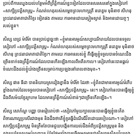
ប្រាប់ពីការឈ្វេងយល់បន្ថែមអំពីព្រឹត្តិការណ៍ខ្លះទៀតដែលបានសរសេរនៅក្នុងសៀវភៅ
«សាក្សីប្រវត្តិសាស្ត្រ» កំណត់ហេតុរបស់សម្តេចព្រះមហាក្សត្រី នរោត្តម មុនិនាថ សីហនុ
ព្រះវររាជមាតាជាតិខ្មែរ ទៀតផង តាមរយៈការអានដោយស្ងៀមស្ងាត់ និងអានដោយឮៗ
របស់ខ្លួន។
សិស្ស ពេជ្រ ម៉ារីម៉ា បានប្រាប់ដូច្នេះថា «ខ្ញុំមានអារម្មណ៍សប្បាយរីករាយដែលបានទទួល
សៀវភៅ «សាក្សីប្រវត្តិសាស្រ្ត» កំណត់ហេតុរបស់សម្តេចព្រះមហាក្សត្រី នរោត្តម មុនិនាថ
សីហនុ ព្រះវររាជមាតាជាតិខ្មែរ។ តាមរយៈការអានរបស់ខ្ញុំ គឺធ្វើឲ្យខ្ញុំទទួលបានចំណេះដឹង
ច្រើនទាក់ទងព្រឹត្តិការណ៍ដែលបានកើតឡើងកាលពីអតីតកាល។ សៀវភៅនេះបានផ្ដល់
ចំណេះដឹងដល់ខ្ញុំយ៉ាងច្រើនសម្រាប់ការប្រឡងនៅពេលខាងមុខ»។
សិស្ស ផាន ធីដា បាននិយាយស្រដៀងគ្នានឹង ម៉ារីម៉ា ដែរថា «ខ្ញុំពិតជាមានអារម្មណ៍រំភើប
ខ្លាំងណាស់ដែលទទួលបានសៀវភៅ «សាក្សីប្រវត្តិសាស្រ្ត» នេះ។ សៀវភៅនេះបានធ្វើឲ្យខ្ញុំ
ដឹងពីសម័យខ្មែរក្រហម ដែលមានព្រឹត្តិកាណ៍សំខាន់ៗជាច្រើនកើតឡើង»។
សិស្ស សោភ័ណ្ឌ បញ្ញា បានរៀបរាប់ថា «សៀវភៅមួយក្បាលនេះបានធ្វើឲ្យខ្ញុំចេះគិត
ពិចារណាល្អប្រសើរជាងមុន និងដឹងថាតើខ្ញុំគួរធ្វើដំណើរជីវិតដោយរបៀបណា»។ សៀវភៅ
សាក្សីប្រវត្តិសាស្ត្រ មិនត្រឹមតែបានជួយបង្កើនការយល់ដឹងអំពីប្រវត្តិសាស្ត្រមុន និង
ក្នុងរបបខ្មែរក្រហមប៉ុណ្ណោះទេ ប៉ុន្តែថែមទាំងបានធ្វើឲ្យអ្នកអានជាសិស្សានុសិស្សវ័យក្មេង