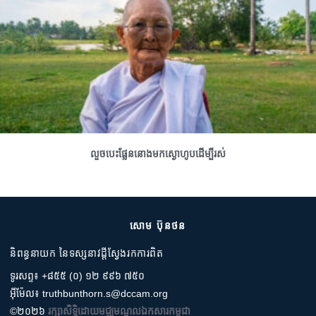
លួចបេះផ្លែននោងមកស្ងោហូបដើម្បីរស់
សោម ប៊ុនថន
និពន្ធនាយក នៃទស្សនាវដ្តីស្វែងរកការពិត
ទូរសព្ទ៖ +៨៥៥ (០) ១២ ៩៩៦ ៧៥០
អ៊ីម៉ែល៖ truthbunthorn.s@dccam.org
©២០២៦
រក្សាសិទ្ធិដោយមជ្ឈមណ្ឌលឯកសារកម្ពុជា