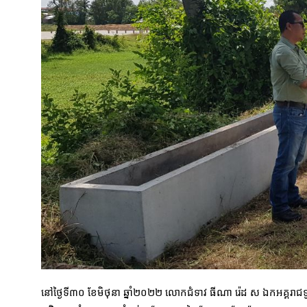
នៅថ្ងៃទី៣០ ខែមិថុនា ឆ្នាំ២០២២ លោកជំទាវ ធីណា រ៉េដ ស ឯកអគ្គរាជទូត