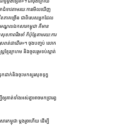
ាថ្មីម្តងទៀត»។
ជាចុងក្រោយ
ស់លោកជំទាវតាមរយៈការមើលឃើញ
ីវិតភាគច្រើន ជាពិសេសអ្នកដែល
ឈមណ្ឌលឯកសារកម្ពុជា គឺមាន
ុខភាពរឹងមាំ ក៏ប៉ុន្តែតាមរយ:ការ
កស្រពន់ជាដើម»
។ ចុងបញ្ចប់ លោក
្រខ្មែរក្រហម និងចូលរួមទប់ស្កាត់
ដាក់និងចុះមកសួរសុខទុក្ខ
យគាត់ទាំងអស់គ្នាអាចមកប្រារព្ធ
ម្ពុជា ម្តងរួចហើយ​ ដើម្បី