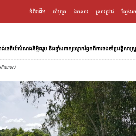
ទំព័រដើម
សំបុត្រ
ឯកសារ
ស្រាវជ្រាវ
ស្វែងរក
ីយ៍សំណងនិម្មិតរូប និងផ្ទាំងពាក្យស្លោករំឭកពីការចងចាំប្រវត្តិសាស្ត្រ
មតិយោបល់