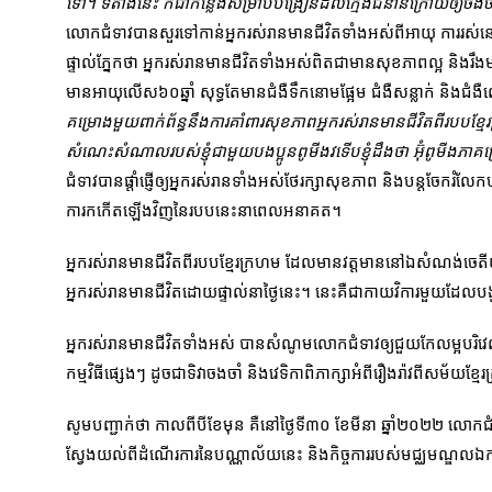
ទៅ។ ទីតាំងនេះ ក៏ជាកន្លែងសម្រាប់បង្រៀនដល់ក្មេងជំនាន់ក្រោយឲ្យចងច
លោកជំទាវបានសួរទៅកាន់អ្នករស់រានមានជីវិតទាំងអស់ពីអាយុ ការរស់
ផ្ទាល់ភ្នែកថា អ្នករស់រានមានជីវិតទាំងអស់ពិតជាមានសុខភាពល្អ និង
មានអាយុលើស៦០ឆ្នាំ សុទ្ធតែមានជំងឺទឹកនោមផ្អែម ជំងឺសន្លាក់ និង
គម្រោងមួយពាក់ព័ន្ធនឹងការគាំពារសុខភាពអ្នករស់រានមានជីវិតពីរបបខ្ម
សំណេះសំណាលរបស់ខ្ញុំជាមួយបងប្អូនពូមីងវទើបខ្ញុំដឹងថា អ៊ុំពូមីងភា
ជំទាវបានផ្តាំផ្ញើឲ្យអ្នករស់រានទាំងអស់ថែរក្សាសុខភាព និងបន្តចែករំលែក
ការកកើតឡើងវិញនៃរបបនេះនាពេលអនាគត។
អ្នករស់រានមានជីវិតពីរបបខ្មែរក្រហម ដែលមានវត្តមាននៅឯសំណង់ចេ
អ្នករស់រានមានជីវិតដោយផ្ទាល់នាថ្ងៃនេះ។ នេះគឺជាកាយវិការមួយដែលបង្ហ
អ្នករស់រានមានជីវិតទាំងអស់ បានសំណូមលោកជំទាវឲ្យជួយកែលម្អបរិវេណ
កម្មវិធីផ្សេងៗ ដូចជាទិវាចងចាំ និងវេទិកាពិភាក្សាអំពីរឿងរ៉ាវពីសម័យខ
សូមបញ្ជាក់ថា កាលពីបីខែមុន គឺនៅថ្ងៃទី៣០ ខែមីនា ឆ្នាំ២០២២ លោកជំ
ស្វែងយល់ពីដំណើរការនៃបណ្ណាល័យនេះ និងកិច្ចការរបស់មជ្ឈមណ្ឌលឯក