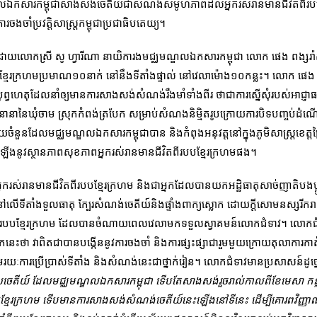
្ឈមណ្ឌលឯកសារកម្ពុជាសាងសង់ចេតីយ៍ជាសំណងសមូហភាពដល់អ្នករស់រានមានជីវិតពីរ
រចងចាំប្រវត្តិសាស្ត្រកម្ពុជាប្រជាធិបតេយ្យ។
៍ដោយលោកស្រី សូ ហ្វារីណា នាយិការងមជ្ឈមណ្ឌលឯកសារកម្ពុជា លោក ផេង ពង្ស
ិតពីរបបខ្មែរក្រហមប្រមាណ១០នាក់ នៅនឹងទីតាំងផ្ទាល់ នៅវេលាម៉ោង១០កន្លះ។ លោក ផេ
បុព្វហេតុដែលនាំឲ្យមានការសាងសង់សំណង់រឹងមាំទាំងពីរ ថាជាការស្នើសុំរបស់អាជ្ញា
ូមិនានានៃឃុំចាម ស្រុកកំពង់ត្របែក សម្រាប់សំណងនិម្មិតរូបក្រោយការបិទបញ្ចប់
ួយចំនួនដែលមជ្ឈមណ្ឌលឯកសារកម្ពុជាបាន និងកំពុងអនុវត្តនៅក្នុងភូមិសាស្ត្រខេត្តព
្រសើរឡើងនូវស្ថានភាពសុខភាពអ្នករស់រានមានជីវិតពីរបបខ្មែរក្រហមផង។
់រានមានជីវិតពីរបបខ្មែរក្រហម និងជាអ្នកដែលបានយកអដ្ឋិធាតុសាច់ញាតិបងប្អូន
ៅលើទីតាំងទួលធាតុ ក្បែរសំណង់ចេតីយ៍និងផ្ទាំងពាក្យស្លោក ដោយក្តីសោមនស្សរីករាយ
តពីរបបខ្មែរក្រហម ដែលបានចំណាយពេលវេលាមកទទួលស្វាគមន៍លោកជំទាវ។ លោកជំទ
ោកនេះថា វាពិតជាបានបង្កើននូវការចងចាំ និងការផ្សះផ្សាជារួមមួយក្រោយតុលាការកា
ាមរយៈការប្រើប្រាស់ទីតាំង និងសំណង់នេះជាថ្នាក់រៀន។ លោកជំទាវមានប្រសាសន៍ដូច្
មកមើល​ចេតីយ៍ ដែលមជ្ឈមណ្ឌលឯកសារកម្ពុជា ទើបតែសាងសង់រួចរាល់កាលពីខែមេ
បខ្មែរក្រហម ទើបមានការសាងសង់សំណង់ចេតីយ៍នេះឡើងនៅទីនេះ ដើម្បីគោរពវិញ្ញាណ