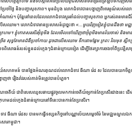
ាំពីរបបខ្មែរក្រហម និងទប់ស្កាត់អំពើប្រល័យពូជសាសន៍មិនឲ្យវិលត្រឡប់មកវិញសារជ
នៅប្រចាំថ្ងៃ និងបញ្ហាសុខភាព។ មុនដំបូង លោកជំទាវបានបង្ហាញពីអារម្មណ៍រប
រឹងមាំណាស់។ ប៉ុន្តែនៅពេលដែលលោកជំទាវសួរនាំដល់បញ្ហាសុខភាព អ្នករស់​រានមានជ
ជំងឺលើសឈាម។ លោកជំទាវមានប្រសាសន៍ដូច្នេះថា
«…មួយវិញទៀតខ្ញុំបានដឹងថា មជ្
ែរក្រហម។ ខ្ញុំកោតសរសើរអ៊ុំពូមីង ដែលមើលទៅឃើញថាអ៊ុំពូមីងមានវ័យចាស់ និងមានស
គច្រើន សុទ្ធតែមានជំងឺប្រចាំកាយ ដូចជាលើសឈាម ទឹកនោមផ្អែម ក្រពះ វិលមុខ ស្ពឹ
បទពិសោធន៍របស់ខ្លួនដល់ក្មេងៗជំនាន់ក្រោយទៀត ដើម្បីថែរក្សាការចងចាំពីប្រវត្តិសាស្ត
តីយ៍សហគមន៍ បានថ្លែងអំណរគុណដល់លោកជំទាវ ធីណា រ៉េដ ស ដែលបានយកចិត្តទុក
ាញថា រឿងរ៉ាវរបស់គាត់មិនត្រូវបានបំភ្លេច។
ចេតីយ៍ ជាពិសេសឈូសឆាយផ្លូវចូលមកកាន់ចេតីយ៍ឲ្យកាន់តែប្រសើរជាងនេះ ដើម្បីឲ្
្មែរក្រហមដល់ក្មេងជំនាន់ក្រោយនៅទីនេះបានកាន់តែប្រសើរ។
ទាវ ធីណា រ៉េដស បានមកធ្វើទស្សនកិច្ចនៅបណ្ណាល័យសម្តេចម៉ែ នៃមជ្ឈមណ្ឌលឯកសារក
សារកម្ពុជា។