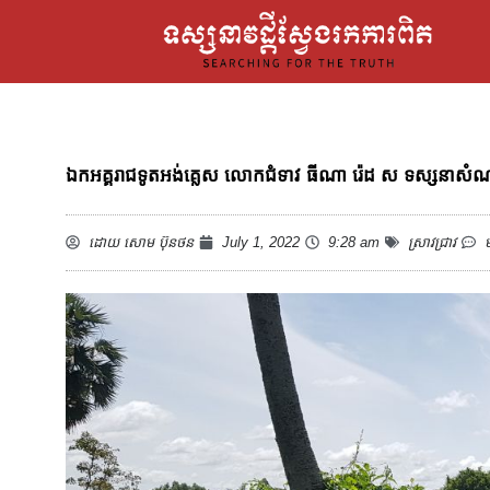
ឯកអគ្គរាជទូតអង់គ្លេស លោកជំទាវ ធីណា រ៉េដ ស ទស្សនាសំណង់ចេត
ដោយ
សោម ប៊ុនថន
July 1, 2022
9:28 am
ស្រាវជ្រាវ