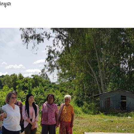
កម្ពុជា