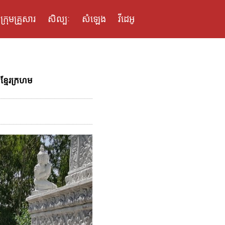
ក្រុមគ្រួសារ
សិល្បៈ
សំឡេង
វីដេអូ
ខ្មែរក្រហម