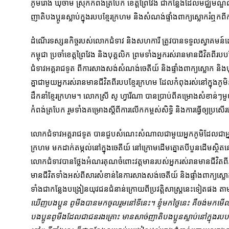
ភូមិរោង ឃុំចាម ស្រុកកំពង់ត្របែក ខេត្តព្រៃវែង ជាកន្លែងដែលមជ
ញាតិបងប្អូនស្លាប់ក្នុងរបបខ្មែរក្រហម និង​សំណង់ផ្ទាំងពាក្យស្លោករំឮកពីកា
ដំណើរទស្សនកិច្ចរបស់លោកជំទាវ និងសហការី ត្រូវបានទទួលស្វាគមន
កម្ពុជា ប្រចាំខេត្តព្រៃវែង និងបុគ្គលិក ព្រមទាំងអ្នករស់រានមានជីវ
ជំទាវអគ្គរាជទូត ពីការសាងសង់សំណង់​ចេតីយ៍ និងផ្ទាំងពាក្យស្លោក និង
គ្នាជាមួយអ្នករស់រានមានជីវិតពីរបបខ្មែរក្រហម ដែលកំពុងរស់នៅក្នុងភ
ដឹកនាំខ្មែរក្រហម។ លោកស្រី សូ ហ្វារីណា បានប្រាប់ពីគម្រោងសំខាន់ៗម
កំពង់ត្របែក រួមទាំងគម្រោងស្តីពីការលើកកម្ពស់សិទ្ធិ និងការធ្វើឲ្យប
លោកជំទាវអគ្គរាជទូត បានជួបសំណេះសំណាលជាមួយអ្នកភូមិដែលជាអ្នករស
ក្រហម មកដាក់តម្កល់​នៅក្នុងចេតីយ៍ នៅក្រោមដើមត្នោតបីបួនដើមស្ថិតន
លោកជំទាវបានថ្លែងអំណរគុណចំពោះវត្តមានរបស់អ្នករស់រានមានជីវិ
មានជីវិតទាំងអស់ពីសារសំខាន់នៃការសាងសង់​ចេតីយ៍ និងផ្ទាំងពាក្យស្ល
ទាំងជាកន្លែងបង្រៀនយុវជនជំនាន់ក្រោយពីប្រវត្តិសាស្ត្រនេះទៀតផង ត
ឃើញបងប្អូន ពូមីងបានមកចូលរួមនៅទីនេះ។ ខ្ញុំមកថ្ងៃនេះ គឺចង់
បងប្អូនពូមីងដែលជាជនរងគ្រោះ មានសាច់ញាតិបងប្អូនស្លាប់នៅក្នុងរប