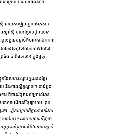
បបខ្មែរក្រហម ដែលមានសាច់
រ៉ាស៊ី នាយកមជ្ឈមណ្ឌលឯកសារ
ង ពង្សរ៉ាស៊ី បានជម្រាបជូនលោក
ធរមូលដ្ឋានបន្ទាប់ពីមានការឯកភាព
ដំណើរការរបស់តុលាការកាត់ទោសមេ
្រៃវែង ជាពិសេសនៅក្នុងស្រុក
ដែលបានស្លាប់ក្នុងរបបខ្មែរ
 និងភាពស្និទ្ធស្នាល។ ជាដំបូង
ាវ ក៏បានរំឮកដល់អ្នករស់រាន
ត់ទោសមេដឹកនាំខ្មែរក្រហម ព្រម
នេះថា
«ខ្ញុំសប្បាយចិត្តណាស់ដែល
សា កន្លងទៅនេះ។ ដោយយល់ឃើញថា
ក្ខន្តដល់ពួកគាត់ដែលបានស្លាប់