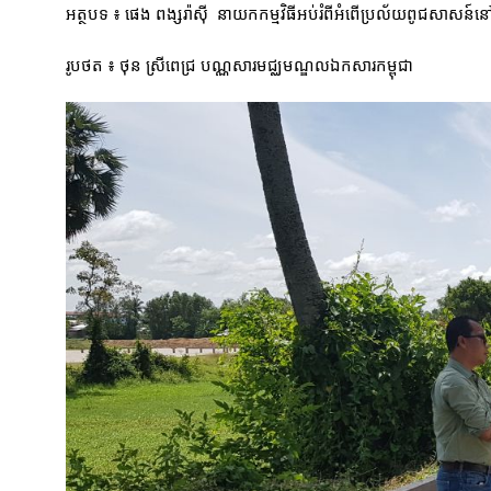
អត្ថបទ ៖ ផេង ពង្សរ៉ាស៊ី នាយកកម្មវិធីអប់រំពីអំពើប្រល័យពូជសាសន៍នៅ
រូបថត ៖ ថុន ស្រីពេជ្រ បណ្ណសារមជ្ឈមណ្ឌលឯកសារកម្ពុជា