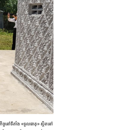
ិច្ចនៅទីតាំង «ទួលធាតុ» ស្ថិតនៅ