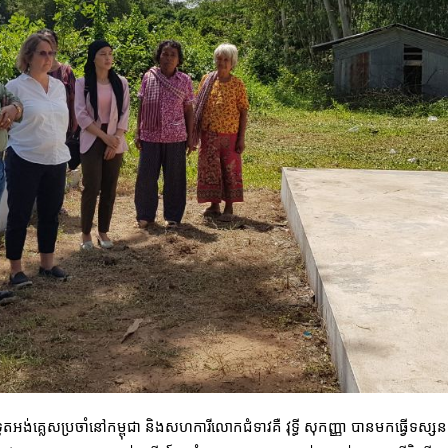
អង់គ្លេសប្រចាំនៅកម្ពុជា និងសហការីលោកជំទាវគឺ វុទ្ធី សុកញ្ញា បានមកធ្វើទស្សនក