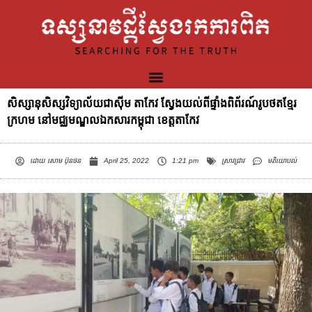
សិស្សានុសិស្សវិទ្យាល័យជាស៊ីម តាកែវ ស្វែងយល់ពីផ្ទាំងពិព័រណ៍រូបថតខ្មែរ
ក្រហម នៅមជ្ឈមណ្ឌលឯកសារកម្ពុជា ខេត្តតាកែវ
ដោយ
សោម ប៊ុនថន
April 25, 2022
1:21 pm
ស្រាវជ្រាវ
មតិយោបល់