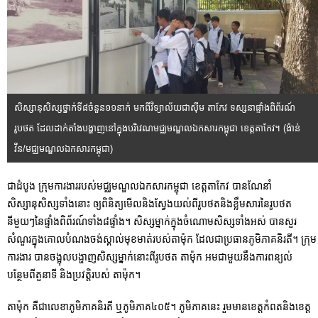
សិស្សានុសិស្សថ្នាក់ទី៨ចំនួន១១នាក់ មកពីវិទ្យាល័យជាស៊ីម តាកែវ ទស្សនាផ្ទាំងពិព័រណ៍
រូបថត ដែលដាក់តាំងបង្ហាញនៅក្នុងបរិវេណមជ្ឈមណ្ឌលឯកសារកម្ពុជា ខេត្តតាកែវ។ (ង៉ាន់
វីន/មជ្ឈមណ្ឌលឯកសារកម្ពុជា)
ជាដំបូង ក្រុមការងាររបស់មជ្ឈមណ្ឌលឯកសារកម្ពុជា ខេត្តតាកែវ បានណែនាំ
សិស្សានុសិស្សទាំងនោះ ឲ្យពិនិត្យមើលនិងស្វែងយល់ពីរូបថតនិងខ្លឹមសារនៃរូបថត
នីមួយៗនៃផ្ទាំងពិព័រណ៍ទាំង៨ផ្ទាំង។ សិស្សម្នាក់ក្នុងចំណោមសិស្សទាំងអស់ បានសួរ
សំណួរក្នុងគោលបំណងចង់ស្គាល់មុខមាត់របស់តាម៉ុក ដែលជាប្រធានភូមិភាគនិរតី។ ក្រុម
ការងារ បានចង្អុលបង្ហាញសិស្សម្នាក់នោះពីរូបថត តាម៉ុក អមជាមួយនឹងការពន្យល់
បន្ថែមពីតួនាទី និងប្រវត្តិរបស់ តាម៉ុក។
តាម៉ុក គឺជាលេខាភូមិភាគនិរតី ឬភូមិភាគ៤០៥។ ភូមិភាគនេះ រួមមានខេត្តកំពតនិងខេត្ត