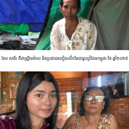
ខែម សារី៖ គឺជាស្រ្តីមេម៉ាយ និងប្រជាជនភៀសសឹកនៃជម្លោះព្រំដែនកម្ពុជា-ថៃ ឆ្នាំ២០២៥