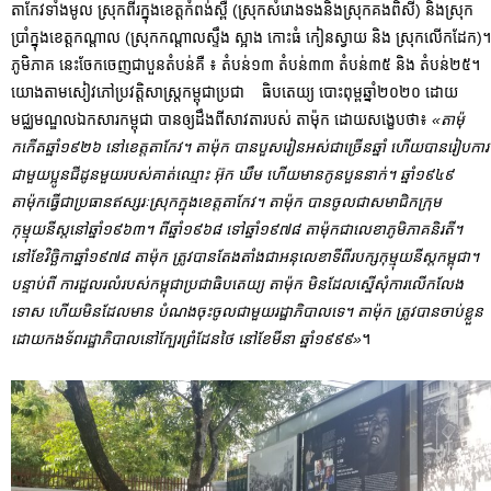
តាកែវទាំងមូល ស្រុកពីរក្នុងខេត្តកំពង់ស្ពឺ (ស្រុកសំរោងទងនិងស្រុកគងពិសី) និងស្រុក
ប្រាំក្នុងខេត្តកណ្តាល (ស្រុកកណ្តាលស្ទឹង ស្អាង កោះធំ កៀនស្វាយ និង ស្រុកលើកដែក)។
ភូមិភាគ នេះចែកចេញជាបួនតំបន់គឺ ៖ តំបន់១៣ តំបន់៣៣ តំបន់៣៥ និង តំបន់២៥។
យោងតាមសៀវភៅប្រវត្តិសាស្ត្រកម្ពុជាប្រជា ធិបតេយ្យ បោះពុម្ពឆ្នាំ២០២០ ដោយ
មជ្ឈមណ្ឌលឯកសារកម្ពុជា បានឲ្យដឹងពីសាវតារបស់ តាម៉ុក ដោយសង្ខេបថា៖
«តាម៉ុ
កកើតឆ្នាំ១៩២៦ នៅខេត្តតាកែវ។ តាម៉ុក បានបួសរៀនអស់ជាច្រើនឆ្នាំ ហើយបានរៀបការ
ជាមួយប្អូនជីដូនមួយរបស់គាត់ឈ្មោះ អ៊ុក ឃឹម ហើយមានកូនបួននាក់។ ឆ្នាំ១៩៤៩
តាម៉ុកធ្វើជាប្រធានឥស្សរៈស្រុកក្នុងខេត្តតាកែវ។ តាម៉ុក បានចូលជាសមាជិកក្រុម
កុម្មុយនីស្តនៅឆ្នាំ១៩៦៣។ ពីឆ្នាំ១៩៦៨ ទៅឆ្នាំ១៩៧៨ តាម៉ុកជាលេខាភូមិភាគនិរតី។
នៅខែវិច្ឆិកាឆ្នាំ១៩៧៨ តាម៉ុក ត្រូវបានតែងតាំងជាអនុលេខាទីពីរបក្សកុម្មុយនីស្តកម្ពុជា។
បន្ទាប់ពី ការដួលរលំរបស់កម្ពុជាប្រជាធិបតេយ្យ តាម៉ុក មិនដែលស្នើសុំការលើកលែង
ទោស ហើយមិនដែលមាន បំណងចុះចូលជាមួយរដ្ឋាភិបាលទេ។ តាម៉ុក ត្រូវបានចាប់ខ្លួន
ដោយកងទ័ពរដ្ឋាភិបាលនៅក្បែរព្រំដែនថៃ នៅខែមីនា ឆ្នាំ១៩៩៩»
។