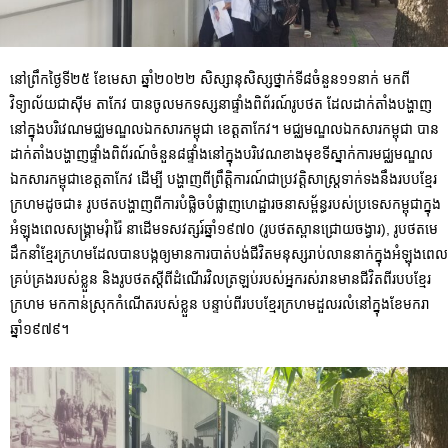
នៅព្រឹកថ្ងៃទី២៥ ខែមេសា ឆ្នាំ២០២២ សិស្សានុសិស្សថ្នាក់ទី៨ចំនួន១១នាក់ មកពី
វិទ្យាល័យជាស៊ីម តាកែវ បានចូលមកទស្សនាផ្ទាំងពិព័រណ៍រូបថត ដែលដាក់តាំងបង្ហាញ
នៅក្នុងបរិវេណមជ្ឈមណ្ឌលឯកសារកម្ពុជា ខេត្ត
តាកែវ។ មជ្ឈមណ្ឌលឯកសារកម្ពុជា បាន
ដាក់តាំងបង្ហាញផ្ទាំងពិព័រណ៍ចំនួន៨ផ្ទាំងនៅក្នុងបរិវេណខាងមុខទីស្នាក់ការមជ្ឈមណ្ឌល
ឯកសារកម្ពុជាខេត្តតាកែវ ដើម្បី បង្ហាញពីព្រឹត្តិការណ៍ជាប្រវត្តិសាស្ត្រទាក់ទងនឹងរបបខ្មែរ
ក្រហមដូចជា៖ រូបថតបង្ហាញពីការបំផ្លិចបំផ្លាញហេដ្ឋារចនាសម្ព័ន្ធរបស់ប្រទេសកម្ពុជាក្នុង
អំឡុងពេលសង្គ្រាមរុំារ៉ៃ នាដើមទសវត្សរ៍ឆ្នាំ១៩៧០ (រូបថតស្ពានជ្រោយចង្វារ), រូបថតមេ
ដឹកនាំខ្មែរក្រហមដែលបានបង្កឲ្យមានការបាត់បង់ជីវិតមនុស្សរាប់លាននាក់ក្នុងអំឡុងពេល
គ្រប់គ្រងរបស់ខ្លួន និងរូបថតស្តីពីដំណើរវិលត្រឡប់របស់អ្នករស់រានមានជីវិតពីរបបខ្មែរ
ក្រហម មកកាន់ស្រុកកំណើតរបស់ខ្លួន បន្ទាប់ពីរបបខ្មែរក្រហមដួលរលំនៅក្នុងខែមករា
ឆ្នាំ១៩៧៩។