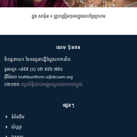
ដួង សាម៉ុន ៖ គ្រូបង្រៀនកុមារក្នុងរបបខ្មែរក្រហម
សោម ប៊ុនថន
និពន្ធនាយក នៃទស្សនាវដ្តីស្វែងរកការពិត
ទូរសព្ទ៖ +៨៥៥ (០) ១២ ៩៩៦ ៧៥០
អ៊ីម៉ែល៖ truthbunthorn.s@dccam.org
©២០២៦
រក្សាសិទ្ធិដោយមជ្ឈមណ្ឌលឯកសារកម្ពុជា
ផ្សេងៗ
ទំព័រដើម
សំបុត្រ