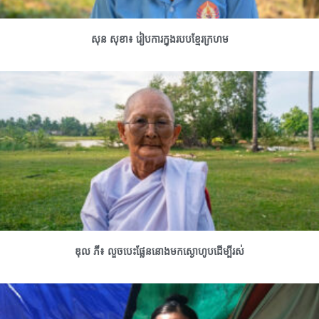
សុន សុខា៖ រៀបការក្នុងរបបខ្មែរក្រហម
ឌុល ភី៖ លួចបេះផ្លែននោងមកស្ងោហូបដើម្បីរស់