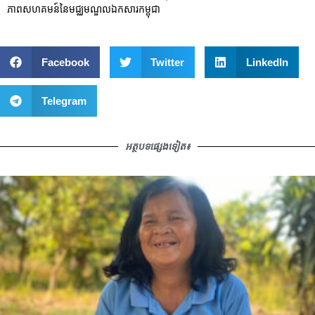
ភាពសហគមន៍នៃមជ្ឈមណ្ឌលឯកសារកម្ពុជា
Facebook
Twitter
LinkedIn
Telegram
អត្ថបទផ្សេងទៀត៖