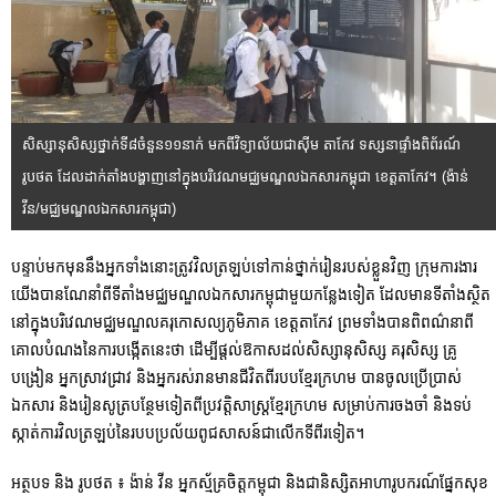
សិស្សានុសិស្សថ្នាក់ទី៨ចំនួន១១នាក់ មកពីវិទ្យាល័យជាស៊ីម តាកែវ ទស្សនាផ្ទាំងពិព័រណ៍
រូបថត ដែលដាក់តាំងបង្ហាញនៅក្នុងបរិវេណមជ្ឈមណ្ឌលឯកសារកម្ពុជា ខេត្តតាកែវ។ (ង៉ាន់
វីន/មជ្ឈមណ្ឌលឯកសារកម្ពុជា)
បន្ទាប់មកមុននឹងអ្នកទាំងនោះត្រូវវិលត្រឡប់ទៅកាន់ថ្នាក់រៀនរបស់ខ្លួនវិញ ក្រុមការងារ
យើងបានណែនាំពីទីតាំងមជ្ឈមណ្ឌលឯកសារកម្ពុជាមួយកន្លែងទៀត ដែលមានទីតាំងស្ថិត
នៅក្នុងបរិវេណមជ្ឈមណ្ឌលគរុកោសល្យភូមិភាគ ខេត្តតាកែវ ព្រមទាំងបានពិពណ៌នាពី
គោលបំណងនៃការបង្កើតនេះថា ដើម្បីផ្តល់ឱកាសដល់សិស្សានុសិស្ស គរុសិស្ស គ្រូ
បង្រៀន អ្នកស្រាវជ្រាវ និងអ្នករស់រានមានជីវិតពីរបបខ្មែរក្រហម បានចូលប្រើប្រាស់
ឯកសារ និងរៀនសូត្របន្ថែមទៀតពីប្រវត្តិសាស្ត្រខ្មែរក្រហម សម្រាប់ការចងចាំ និងទប់
ស្កាត់ការវិលត្រឡប់នៃរបបប្រល័យពូជសាសន៍ជាលើកទីពីរទៀត។
អត្ថបទ និង រូបថត ៖ ង៉ាន់ វីន អ្នកស្ម័គ្រចិត្តកម្ពុជា និងជានិស្សិតអាហារូបករណ៍ផ្នែកសុខ