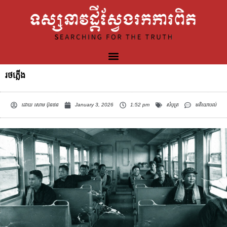
រថភ្លើង
ដោយ
សោម ប៊ុនថន
January 3, 2026
1:52 pm
សំបុត្រ
មតិយោបល់