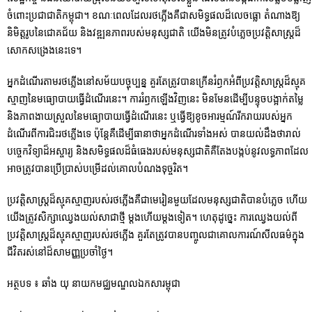
ចំពោះប្រជាជាតិកម្ពុជា។ ខណៈពេលដែលរថភ្លើងគឺជាសមិទ្ធផលដ៏លេចធ្លោ តំណាងឱ្យ
និមិត្តរូបនៃ​ជោគជ័យ និង​វឌ្ឍនភាពរបស់មនុស្សជាតិ យើងមិនត្រូវបំភ្លេចប្រវត្តិសាស្ត្រដ៏
សោកសង្រេងនេះទេ។
អ្នកដំណើរតាមរថភ្លើងនៅសម័យបច្ចុប្បន្ន គួរតែត្រូវបានក្រើនរំឭកអំពីប្រវត្តិសាស្ត្រដ៏ស្មុគ
ស្មាញនៃមធ្យោបាយធ្វើដំណើរនេះ។ ការរំឭកឡើង​វិញ​នេះ មិនមែនដើម្បីបន្ទុចបង្អាក់តម្លៃ
និងភាពងាយស្រួលនៃមធ្យោបាយធ្វើដំណើរនេះ ឬធ្វើឱ្យខូចអារម្មណ៍រីករាយរបស់អ្នក
ដំណើរពីការជិះរថភ្លើងទេ ប៉ុន្តែគឺដើម្បីធានាថាអ្នកដំណើរទាំងអស់ បានយល់ដឹងថារាល់
បច្ចេកវិទ្យាដ៏អស្ចារ្យ និងសមិទ្ធផលដ៏ធំធេងរបស់មនុស្សជាតិគឺតែងបង្កប់នូវ​លទ្ធភាពដែល
អាចត្រូវបាន​ប្រើប្រាស់បម្រើដល់គោលបំណងទុច្ចរិត។
ប្រវត្តិសាស្ត្រដ៏ស្មុគស្មាញរបស់រថភ្លើងគឺជាមេរៀនមួយដែលមនុស្សជាតិបានបំភ្លេច ហើយ
យើងត្រូវសិក្សាឈ្វេងយល់សាជាថ្មី ម្ដងហើយម្ដងទៀត។ ហេតុដូច្នេះ ការឈ្វេងយល់ពី
ប្រវត្តិសាស្ត្រដ៏ស្មុគស្មាញរបស់រថភ្លើង គួរតែត្រូវបានបញ្ចូលជាគោលការណ៍សីលធម៌ក្នុង
ជីវិតរស់នៅដ៏សាមញ្ញប្រចាំថ្ងៃ។
អត្ថបទ ៖ ឆាំង យុ នាយកមជ្ឈមណ្ឌលឯកសារម្ពុជា