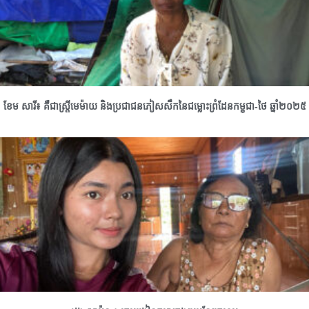
ខែម សារី៖ គឺជាស្រ្តីមេម៉ាយ និងប្រជាជនភៀសសឹកនៃជម្លោះព្រំដែនកម្ពុជា-ថៃ ឆ្នាំ២០២៥