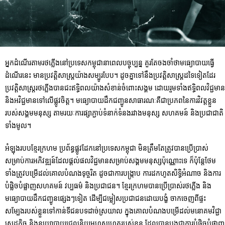
អ្នកដំណើរតាមរថភ្លើងនៅប្រទេសកម្ពុជានាពេលបច្ចុប្បន្ន គួរតែចងចាំថាមធ្យោបាយធ្វើ
ដំណើរនេះ មានប្រវត្តិសាស្ត្រយ៉ាងសម្បូរបែប។ ដូចគ្នាទៅនឹងប្រវត្តិសាស្រ្តដទៃទៀតដែរ
ប្រវត្តិសាស្ត្ររថភ្លើងបាន​ជះឥទ្ធិពលយ៉ាងសំខាន់ចំពោះសង្គម ដោយរួមទាំងឥទ្ធិពលវិជ្ជមាន
និងអវិជ្ជមានទៅលើ​ផ្លូវចិត្ត។ មធ្យោបាយដឹកជញ្ជូនសាធារណៈគឺជាប្រភពនៃការវិវត្តខ្លួន
របស់សង្គមមនុស្ស តាមរយៈការផ្សាភ្ជាប់ទំនាក់ទំនងរវាងមនុស្ស សហគមន៍ និងប្រជាជាតិ
ទាំងមូល។
អំឡុងរបបខ្មែរក្រហម ប្រព័ន្ធផ្លូវដែកនៅប្រទេសកម្ពុជា មិនត្រឹមតែត្រូវបានប្រើប្រាស់
សម្រាប់ការអភិវឌ្ឍន៍ដែលផ្តល់ផល​វិជ្ជមានសម្រាប់​សង្គមមនុស្សប៉ុណ្ណោះទេ ក៏ប៉ុន្តែថែម​
ទាំងត្រូវបម្រើដល់​គោលបំណងទុច្ចរិត ដូចជាការបង្ក្រាប ការដកហូតសិទ្ធិអំណាច និងការ
បំផ្លិចបំផ្លាញសហគមន៍ វប្បធម៌ និងប្រជាជន​។ ខ្មែរក្រហមបានប្រើប្រាស់រថភ្លើង និង
មធ្យោបាយដឹកជញ្ជូនផ្សេងៗទៀត ដើម្បីជម្លៀស​ប្រជាជនដោយបង្ខំ ចាកចេញពីផ្ទះ
សម្បែងរបស់ខ្លួនទៅកាន់ទីជនបទដាច់ស្រយាល ក្នុងគោលបំណងបម្រើ​ដល់មនោគមវិជ្ជា
សេដ្ឋកិច្ច និងនយោបាយជ្រុលនិយមហួសហេតុរបស់ខ្លួន ដែលបានបង្កជាការបំផ្លិចបំផ្លាញ