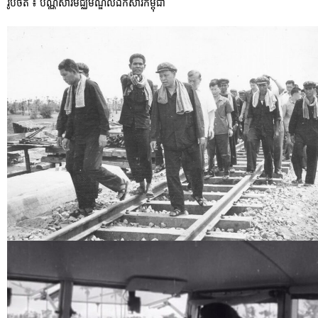
រូបថត ៖ បណ្ណសារមជ្ឈមណ្ឌលឯកសារកម្ពុជា