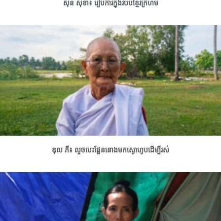
សុន សុខា៖ រៀបការក្នុងរបបខ្មែរក្រហម
ឌុល ភី៖ លួចបេះផ្លែននោងមកស្ងោហូបដើម្បីរស់