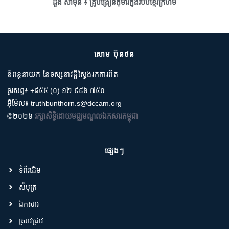
ដួង សាម៉ុន ៖ គ្រូបង្រៀនកុមារក្នុងរបបខ្មែរក្រហម
សោម ប៊ុនថន
និពន្ធនាយក នៃទស្សនាវដ្តីស្វែងរកការពិត
ទូរសព្ទ៖ +៨៥៥ (០) ១២ ៩៩៦ ៧៥០
អ៊ីម៉ែល៖ truthbunthorn.s@dccam.org
©២០២៦
រក្សាសិទ្ធិដោយមជ្ឈមណ្ឌលឯកសារកម្ពុជា
ផ្សេងៗ
ទំព័រដើម
សំបុត្រ
ឯកសារ
ស្រាវជ្រាវ