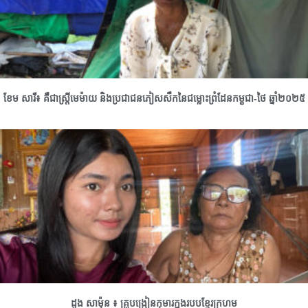
ខែម សារី៖ គឺជាស្រ្តីមេម៉ាយ និងប្រជាជនភៀសសឹកនៃជម្លោះព្រំដែនកម្ពុជា-ថៃ ឆ្នាំ២០២៥
ដួង សាម៉ុន ៖ គ្រូបង្រៀនកុមារក្នុងរបបខ្មែរក្រហម