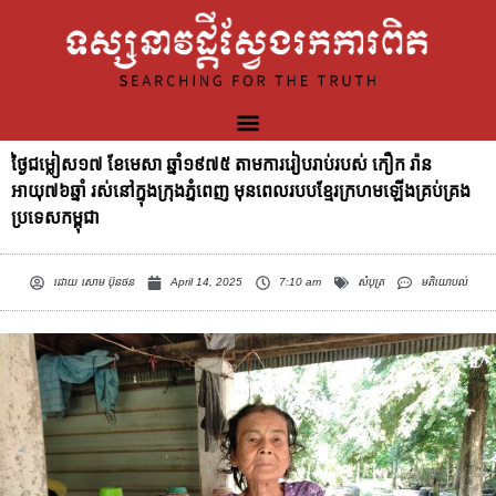
ថ្ងៃជម្លៀស១៧ ខែមេសា ឆ្នាំ១៩៧៥ តាមការរៀបរាប់របស់ កឿក រ៉ាន
អាយុ៧៦ឆ្នាំ រស់នៅក្នុងក្រុងភ្នំពេញ មុនពេលរបបខ្មែរក្រហមឡើងគ្រប់គ្រង
ប្រទេសកម្ពុជា
ដោយ
សោម ប៊ុនថន
April 14, 2025
7:10 am
សំបុត្រ
មតិយោបល់