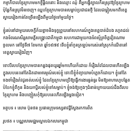
កម្មាភិបាលខ្មែរក្រហមមកខ្ចីផ្តិលនោះ និងឈ្មោះ ឈុំ គឺអ្នកធ្វើត្បាលកិនស្រូវឱ្យខ្មែរក្រហម
ប៉ុន្តែកិនស្រូវមិនចេញ។ ឈ្លបខ្មែរក្រហមបានសម្លាប់ប្រជាជនថ្មី ដែលជម្លៀសមកពីខេត្ត
ស្វាយរៀងកាន់តែច្រើនឡើងពីមួយថ្ងៃទៅមួយថ្ងៃ។
ខ្ញុំរស់នៅជាមួយសេចក្តីភ័យខ្លាចនិងទុក្ខព្រួយនៅសហករណ៍ក្នុងខេត្តបាត់ដំបង រហូតដល់
កងទ័ពរណសិរ្សសាមគ្គីសង្គ្រោះជាតិកម្ពុជា សហការជាមួយកងទ័ពស្ម័គ្រចិត្តវៀតណាម
ចូលមក នៅថ្ងៃទី៧ ខែមករា ឆ្នាំ១៩៧៩ ទើបខ្ញុំនាំកូនត្រឡប់មករស់នៅស្រុកកំណើតនៅ
ខេត្តស្វាយរៀងវិញ។
ទោះបីរបបខ្មែរក្រហមបានកន្លងផុតយូរឆ្នាំមកហើយក៏ដោយ ក៏រឿងរ៉ាវដែលបានកើតឡើង
ក្នុងរបបនេះនៅតែដិតដាមអារម្មណ៍របស់ខ្ញុំ ទោះបីខ្ញុំខំព្យាយាមបំភ្លេចក៏ដោយ។​ ខ្ញុំនៅតែ
ចងចាំរឿងរ៉ាវជូរចត់របស់ខ្ញុំ ដែលខ្មែរក្រហមប្រើឱ្យធ្វើការងារធ្ងន់ធ្ងរ​ មិនឱ្យអាហារហូបឆ្អែត
បំបែកខ្ញុំពីកូន និងយកប្តីរបស់ខ្ញុំទៅសម្លាប់។ ខ្ញុំចង់ឱ្យក្មេងៗជំនាន់ក្រោយយល់ដឹងពីរបប
ខ្មែរក្រហ​ម និងបញ្ជៀសកុំឱ្យរបបនេះកើតឡើងម្តងទៀត។
អត្ថបទ ៖ សោម ប៊ុនថន ប្រធានក្រុមទស្សនាវដ្តីស្វែងរកការពិត
រូបថត ៖ បណ្ណសារមជ្ឈមណ្ឌលឯកសារកម្ពុជា