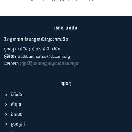
សោម ប៊ុនថន
និពន្ធនាយក នៃទស្សនាវដ្តីស្វែងរកការពិត
ទូរសព្ទ៖ +៨៥៥ (០) ១២ ៩៩៦ ៧៥០
អ៊ីម៉ែល៖ truthbunthorn.s@dccam.org
©២០២៦
រក្សាសិទ្ធិដោយមជ្ឈមណ្ឌលឯកសារកម្ពុជា
ផ្សេងៗ
ទំព័រដើម
សំបុត្រ
ឯកសារ
ស្រាវជ្រាវ