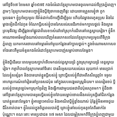
នៅថ្ងៃទី១៧ ខែមេសា ឆ្នាំ១៩៧៥ កងទ័ពរំដោះខ្មែរក្រហមបានចូលមកដល់ទីក្រុងភ្នំពេញ។
ភ្លាមៗ ខ្មែរក្រហមបានបញ្ជាខ្ញុំនិងប្តីឱ្យចាកចេញពីផ្ទះ ដោយចោទគ្រួសារខ្ញុំថា ពួក
មូលធន។ ខ្ញុំប្រមែប្រមូល អីវ៉ាន់ដាក់លើកញ្ជើដើម្បីទួល ហើយដៃម្ខាងពរកូនប្រុស និងដៃ
ម្ខាងទៀតដឹកដៃកូន ចំណែកប្តីរបស់ខ្ញុំបានរែករបស់របរដើរកាត់មកក្បាលថ្នល់ និងស្ពាន
ព្រះមុនីវង្ស ដើម្បីឆ្លងទៅផ្លូវជាតិលេខ១សំដៅទៅស្រុកកំណើតនៅខេត្តស្វាយរៀង។ ខ្ញុំនឹក
អាណោចអាធ័ម​ខ្លាំងណាស់ពេលឃើញគំនរសាក​សពដែលខ្មែរក្រហមប្រមូលពីទីក្រុង
ភ្នំពេញ យកមកគរចោលនៅចម្ការអំពៅមួយកន្លែងនៅក្បាលថ្នល់។ ក្នុងចំណោមសាកសព
ទាំងនោះគឺមួយចំនួនកងទ័ពរំដោះខ្មែរក្រហមបាញ់​សម្លាប់ចោលតែម្តង។
ខ្ញុំនិងប្តីដើររយៈពេលមួយសប្តាហ៍ទើបមកដល់វត្តស្វាយជ្រំ ក្នុងស្រុកស្វាយជ្រំ ខេត្តស្វាយ
រៀង។ កម្មាភិបាលខ្មែរក្រហមនៅទីនោះ បានរឹបអូសយករបស់របរ លុយកាក់ មាសប្រាក់
ដែលខ្ញុំសន្សំទុក និងបានឃាត់ខ្លួនប្តីរបស់ខ្ញុំ​ ព្រោះប្តីរបស់ខ្ញុំគឺជាអតីតសិស្សពូកែ ទទួល
អាហារូបករណ៍ទៅរៀននៅប្រទេសជប៉ុន នៅក្នុងរបបសង្គមរាស្រ្ត​និយ​ម។ ពេលរៀនចប់ ប្តី
របស់ខ្ញុំបានត្រឡប់មកស្រុកខ្មែរវិញ និងធ្វើការជាមួយជនជាតិជប៉ុនរហូតមក។ ខ្ញុំដឹងថា
នៅថ្ងៃនោះខ្មែរក្រហមបានអូសប្តីរបស់ខ្ញុំទៅវាយសម្លាប់ចោលនឹងគល់ឫស្សីនៅជិតកន្លែង
ឃាត់ខ្លួននោះតែម្តង។ ខ្ញុំអាឡោះអាល័យ និងអាណិតប្តីខ្ញុំខ្លាំងណាស់ ប៉ុន្តែខ្ញុំមិនអាចជួយ
ជីវិតគាត់បាន។ ខ្ញុំវិលវល់ក្នុងចិត្តពេលបាត់ប្តី ព្រោះខ្ញុំនៅសល់កូនតូចតែពីរនាក់តែ
ប៉ុណ្ណោះ។ ខណៈនោះ មានប្រជាជន ១៧ មេសា ដែលជម្លៀសមកពីទីក្រុងភ្នំពេញជាមួយ