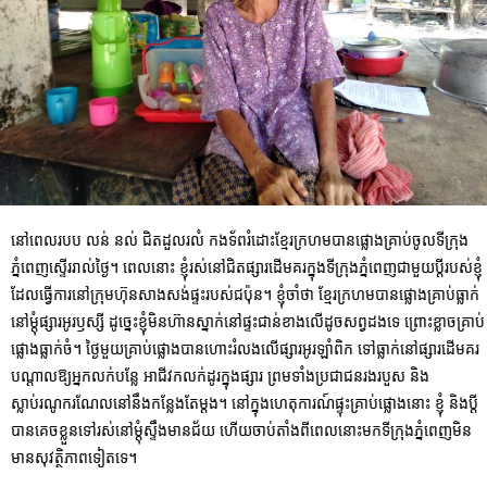
នៅពេលរបប លន់ នល់ ជិតដួលរលំ កងទ័ពរំដោះខ្មែរក្រហមបានផ្លោងគ្រាប់ចូលទីក្រុង
ភ្នំពេញស្ទើររាល់ថ្ងៃ។ ពេលនោះ ខ្ញុំរស់នៅជិតផ្សារដើមគរក្នុងទីក្រុងភ្នំពេញជាមួយប្តីរបស់ខ្ញុំ
ដែលធ្វើការនៅក្រុមហ៊ុនសាងសង់ផ្ទះរបស់ជប៉ុន។ ខ្ញុំចាំថា ខ្មែរក្រហមបានផ្លោងគ្រាប់ធ្លាក់
នៅម្តុំផ្សារអូរឫស្សី ដូច្នេះខ្ញុំមិនហ៊ានស្នាក់នៅផ្ទះជាន់ខាងលើដូចសព្វដងទេ ព្រោះខ្លាចគ្រាប់
ផ្លោងធ្លាក់ចំ។ ថ្ងៃមួយគ្រាប់ផ្លោងបានហោះរំលងលើផ្សារអូរឡាំពិក ទៅធ្លាក់នៅផ្សារដើមគរ
បណ្តាលឱ្យអ្នកលក់បន្លែ អាជីវកលក់ដូរក្នុងផ្សារ ព្រមទាំងប្រជាជនរងរបួស និង
ស្លាប់រណូករណែលនៅនឹងកន្លែងតែម្តង។ នៅក្នុងហេតុការណ៍ផ្ទុះគ្រាប់ផ្លោងនោះ ខ្ញុំ និងប្តី
បានគេចខ្លួនទៅរស់នៅម្តុំស្ទឹងមានជ័យ ហើយចាប់តាំងពីពេលនោះមកទីក្រុងភ្នំពេញមិន
មានសុវត្ថិភាពទៀតទេ។