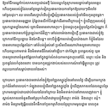
ឱ្យទៅជីករណ្តៅកប់សាកសពប្រជាជនថ្មី ដែលឈ្លបខ្មែរក្រហមសម្លាប់នៅទួលអន្ទេប
ហើយកូនរបស់ខ្ញុំដែលនៅតូចម្នាក់ទៀតប្រធានកងយកទៅទុកឱ្យយាយៗមើលថែ
នៅទួលដុប។ រយៈពេលពីរសប្តាហ៍ទើបខ្ញុំស្នើសុំប្រធានកងរបស់ខ្ញុំទៅមើលកូនតូចម្តង។
ប្រធានកងបានអនុញ្ញាត ប៉ុន្តែបានលីកាំបិតផ្គាក់ដើរតាមពីក្រោយខ្ញុំ។ ខ្ញុំឃើញកូនរបស់ខ្ញុំ
ស្រេកឃ្លានខ្លាំងណាស់ ព្រោះមិនមានអាហារហូប។ ខ្ញុំបានជួបកូនខ្ញុំមួយភ្លែតតែប៉ុណ្ណោះ​ ក៏
ប្រធានកងបានហៅខ្ញុំត្រឡប់មកជំរំវិញ។ នៅវេលាម៉ោង៣ទៀបភ្លឺ ប្រធាន​កងដាស់ខ្ញុំឱ្យ
ក្រោកទៅជីកប្រឡាយ និងរែកដីបន្ត។ ទោះបីខ្ញុំធ្វើការហត់នឿយយ៉ាងណា ក៏ខ្ញុំមិនដែល
បានអាហារហូបឆ្អែតដែរ។ នៅតំបន់ខ្ញុំរស់នៅ ប្រសិនបើនរណាហ៊ានលួចអាហារហូប
ហើយឈ្លបតាមទាន់ នឹងមិនមានជីវិតរស់នៅឡើយ។ ជាក់ស្តែង ប្រពន្ធរបស់ពូ យុន
បានលួចពោតចំនួន៥ផ្លែលាក់នៅក្នុងថ្នក់សំពត់យកមកដុតហូបនៅជំរំ, ឈ្មោះ យ៉េន និង
ប្រពន្ធដែលកំពុងពរពោះ បានយកកូនជ្រូកងាប់របស់សហករណ៍ទៅធ្វើម្ហូបហូប ត្រូវ
ឈ្លបយកទៅសម្លាប់ចោលទាំងអស់។
ក្រោយមក ប្រធានកងបានចាត់តាំងខ្ញុំឱ្យទៅច្រូតស្បូវភ្លាំងនៅពេលថ្ងៃ ដើម្បីយកមកក្រង
ប្រក់ជំរំនៅពេលយប់។ អំឡុងពេលខ្ញុំដើរទៅច្រូតស្បូវភ្លាំង ខ្ញុំឃើញសាកសពដែលឈ្លបខ្មែរ
ក្រហមសម្លាប់ដោយជាប់ចំណងដៃទៅក្រោយ និងមិនទាន់កប់នៅពាសពេញវាល។ ខ្ញុំ
ស្គាល់សាកសពចំនួនពីរនៅស្រុកកំណើតជាមួយខ្ញុំគឺឈ្មោះ តាម៉ង់ និងឈ្មោះ ឈុំ។
តាម៉ង មិនព្រមឱ្យផ្តិលដងទឹកផឹកទៅកូនកម្មាភិបាលខ្មែរក្រហមមូលដ្ឋាន ពេលកូន