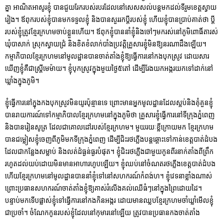
គ្នា អាណិតអាសូរខ្ញុំ បានជួយរែករបស់របរដែលនៅសេសសល់បន្តមកដល់ទីរួមខេត្តស្វាយ
រៀង។ ឪពុករបស់ខ្ញុំបានមកទទួលខ្ញុំ និងបានសួររកប្តីរបស់ខ្ញុំ ហើយខ្ញុំបានប្រាប់គាត់ថា ប្តី
របស់ខ្ញុំត្រូវខ្មែរក្រហមចាប់ខ្លួនហើយ។ ឪពុកខ្ញុំបាននាំខ្ញុំនិងចៅៗមករស់នៅភូមិពោធិ៍តារស់
ឃុំបាសាក់ ស្រុកស្វាយជ្រំ និងខិតខំលាក់បាំងប្រវត្តិគ្រួសារខ្ញុំមិនឱ្យនរ​ណាដឹងឡើយ។
កម្មាភិបាលខ្មែរក្រហមនៅមូលដ្ឋានបានចាត់តាំងខ្ញុំឱ្យធ្វើការនៅកងបុកស្រូវ ដោយ​សារ
ឃើញខ្ញុំគឺជាស្រ្តីមេម៉ាយ។ ខ្ញុំបុកស្រូវក្នុងមួយថ្ងៃ៥តៅ ដើម្បីរែងយកអង្ករយកទៅដាក់នៅ
ឃ្លាំងក្នុងភូមិ។
ខ្ញុំធ្វើការនៅក្នុងកងបុកស្រូវមិនយូរប៉ុន្មានទេ ព្រោះមានអ្នកមូលដ្ឋានដែលស្អប់និងគុំគួនខ្ញុំ
បានរាយការណ៍ទៅកម្មាភិបាលខ្មែរក្រហមនៅក្នុងភូមិថា គ្រួសារខ្ញុំធ្វើការនៅទីក្រុងភ្នំពេញ
និងបានរៀនសូត្រ ដែលជាគោលដៅរបស់ខ្មែរក្រហម។ មួយរយៈខ្លីក្រោយមក ខ្មែរក្រហម
បានជម្លៀសខ្ញុំចេញពីភូមិមកទីក្រុងភ្នំពេញ ដើម្បីជិះរថភ្លើងបន្តឆ្ពោះទៅកាន់ខេត្តបាត់ដំបង
ដែលជាកន្លែងសម្លាប់ និងលត់ដំធ្ងន់ធ្ងរបំផុត។ ខ្ញុំជិះរថភ្លើងជាមួយកូនពីរនាក់តាំងពីព្រឹក
រហូតដល់យប់ដោយមិនមានអាហារហូបឡើយ។ ខ្ញុំឈប់នៅចំណតរថភ្លើងខេត្តបាត់ដំបង
ហើយខ្មែរក្រហមនៅមូលដ្ឋានបាននាំខ្ញុំទៅនៅសហករណ៍កំពង់ហ។ ខ្ញុំវេទនាខ្លាំងណាស់
ព្រោះប្រធានសហករណ៍ចាត់តាំងខ្ញុំឱ្យគាស់រំលើងគល់ឈើធំៗនៅក្នុងព្រៃដោយដៃ។
បន្ទាប់មកទើបផ្លាស់ខ្ញុំទៅធ្វើការនៅកងកិនអង្ករ ដោយមានឈ្លបខ្មែរក្រហមចាំឃ្លាំមើលខ្ញុំ
ជាប្រចាំ។ ចំណែ​កកូនរបស់ខ្ញុំដែលនៅកុមារនៅឡើយ ត្រូវបានប្រធានកងចាត់តាំង