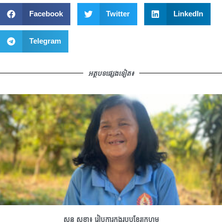
Facebook
Twitter
LinkedIn
Telegram
អត្ថបទផ្សេងទៀត៖
សុន សុខា៖ រៀបការក្នុងរបបខ្មែរក្រហម