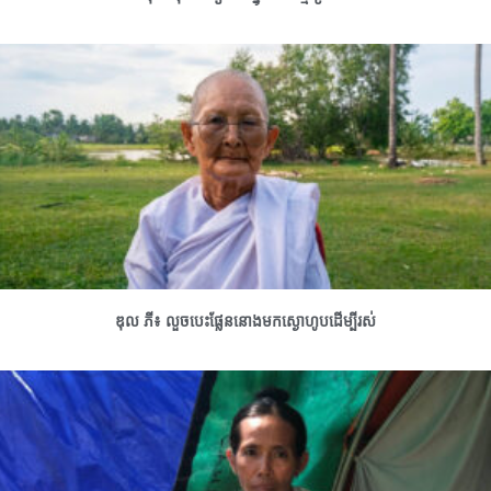
ឌុល ភី៖ លួចបេះផ្លែននោងមកស្ងោហូបដើម្បីរស់