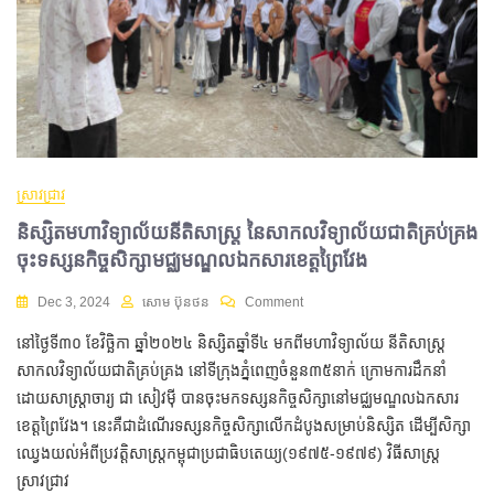
ស្រាវជ្រាវ
និស្សិតមហាវិទ្យាល័យនីតិសាស្រ្ត នៃសាកលវិទ្យាល័យជាតិគ្រប់គ្រង
ចុះទស្សនកិច្ចសិក្សាមជ្ឈមណ្ឌលឯកសារខេត្តព្រៃវែង
Dec 3, 2024
សោម ប៊ុនថន
Comment
នៅថ្ងៃទី៣០ ខែវិច្ឆិកា ឆ្នាំ២០២៤ និស្សិតឆ្នាំទី៤ មកពីមហាវិទ្យាល័យ នីតិសាស្ត្រ
សាកលវិទ្យាល័យជាតិគ្រប់គ្រង នៅទីក្រុងភ្នំពេញចំនួន៣៥នាក់ ក្រោមការដឹកនាំ
ដោយសាស្ត្រាចារ្យ ជា សៀវម៉ី បានចុះមកទស្សនកិច្ចសិក្សានៅមជ្ឈមណ្ឌលឯកសារ
ខេត្តព្រៃវែង។ នេះគឺជាដំណើរទស្សនកិច្ចសិក្សាលើកដំបូងសម្រាប់និស្សិត ដើម្បីសិក្សា
ឈ្វេងយល់អំពីប្រវត្តិសាស្ត្រកម្ពុជាប្រជាធិបតេយ្យ(១៩៧៥-១៩៧៩) វិធីសាស្ត្រ
ស្រាវជ្រាវ