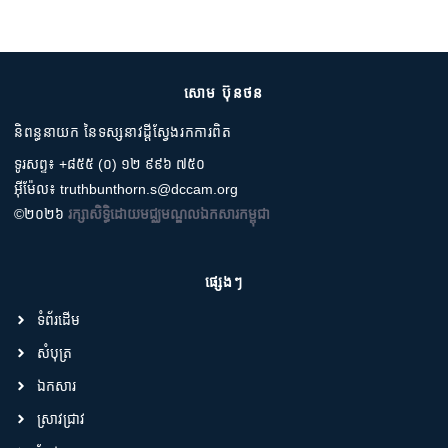
សោម ប៊ុនថន
និពន្ធនាយក នៃទស្សនាវដ្តីស្វែងរកការពិត
ទូរសព្ទ៖ +៨៥៥ (០) ១២ ៩៩៦ ៧៥០
អ៊ីម៉ែល៖ truthbunthorn.s@dccam.org
©២០២៦
រក្សាសិទ្ធិដោយមជ្ឈមណ្ឌលឯកសារកម្ពុជា
ផ្សេងៗ
ទំព័រដើម
សំបុត្រ
ឯកសារ
ស្រាវជ្រាវ