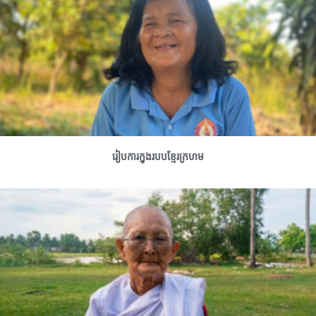
រៀបការក្នុងរបបខ្មែរក្រហម