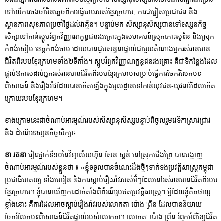
ទៅលើការចងចាំមិនភ្លេចពីការធ្វើបាបរបស់ខ្មែរក្រហម, ការជម្លៀសប្រជាជន និង
ស្ថានភាពសុខភាពប្រចាំថ្ងៃដល់វាគ្មិន។ បន្ទាប់មក សិស្សានុសិស្សបានទៅទស្សនកិច្ច
សិក្សាទៅកាន់ស្ដូបរំឭកវិញ្ញាណក្ខន្ធជនរងគ្រោះក្នុងសហគមន៍ស្រុកកោះសូទិន និងស្រុក
កំពង់សៀម ខេត្តកំពង់ចាម ដោយបានជួបសន្ទនាផ្ទាល់ជាមួយតំណាងអ្នករស់រានមាន
ជីវិតពីរបបខ្មែរក្រហមទាំង២ទីតាំង។ ស្ដូបរំឭកវិញ្ញាណក្ខន្ធជនរងគ្រោះ គឺជាទីកន្លែងដែល
ផ្ដល់ឱកាសដល់អ្នករស់រានមានជីវិតពីរបបខ្មែរក្រហមសម្រាប់ធ្វើការចែករំលែកបទ
ពិសោធន៍ និងរឿងរ៉ាវដែលបានកើតឡើងក្នុងមូលដ្ឋានទៅកាន់យុវជន-យុវនារីដែលកើត
ក្រោយរបបខ្មែរក្រហម។
ខាងក្រោមនេះជាចំណាប់អារម្មណ៍របស់សិស្សានុសិស្សបន្ទាប់ពីចូលរួមវេទិកាស្រាវជ្រាវ
និង ដំណើរ​ទស្សនកិច្ចសិក្សា៖
ខា រតនា
រៀនថ្នាក់ទី១០នៃវិទ្យាល័យហ៊ុន សែន ស្គន់ នៅស្រុកជើងព្រៃ បានបង្ហាញ
ចំណាប់អារម្មណ៍របស់ខ្លួនថា ៖ «ខ្ញុំទទួលបានចំណេះដឹងថ្មីៗទាក់ទងប្រវត្តិសាស្រ្តកម្ពុជា
ប្រជាធិបតេយ្យ ទាំងមេរៀន និងការស្ដាប់រឿងរ៉ាវរបស់អ៊ំៗដែលនៅរស់រានមានជីវិតពីរបប
ខ្មែរក្រហម។ ខ្ញុំបានឃើញការដាក់តាំងពិព័រណ៍រូបថតប្រវត្តិសាស្រ្ត។ អ្វីដែលខ្ញុំគិតថាល្អ
ខ្លាំងនោះ គឺការដែលអាចស្ដាប់រឿងរ៉ាវរបស់លោកតា ប៉ោង ព្រីន ដែលបាននិយាយ
ចែករំលែកបទពិសោធន៍ជីវិតផ្ទាល់របស់លោកតា។ លោកតា ប៉ោង ព្រីន រំឭកអំពីខ្សែជីវិត