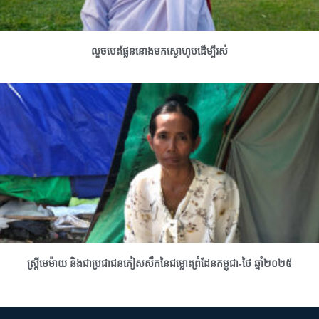
លួចបេះផ្លែននោងមកស្ងោហូបដើម្បីរស់
ស្រ្តីមេម៉ាយ និងជាប្រជាជនភៀសសឹកនៃជម្លោះព្រំដែនកម្ពុជា-ថៃ ឆ្នាំ២០២៥