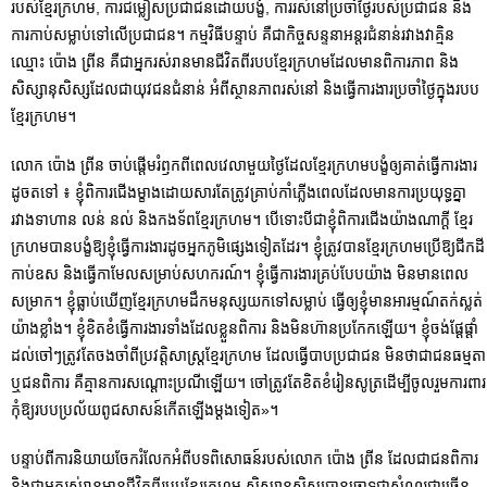
របស់ខ្មែរក្រហម, ការជម្លៀសប្រជាជនដោយបង្ខំ, ការរស់នៅប្រចាំថ្ងៃរបស់ប្រជាជន និង
ការកាប់សម្លាប់ទៅលើប្រជាជន។ កម្មវិធីបន្ទាប់ គឺជាកិច្ចសន្ទនាអន្តរជំនាន់រវាងវាគ្មិន
ឈ្មោះ ប៉ោង ព្រីន គឺជាអ្នករស់រានមានជីវិតពីរបបខ្មែរក្រហមដែលមានពិការភាព និង
សិស្សានុសិស្សដែលជាយុវជនជំនាន់ អំពីស្ថានភាពរស់នៅ និងធ្វើការងារប្រចាំថ្ងៃក្នុងរបប
ខ្មែរក្រហម។
លោក ប៉ោង ព្រីន ចាប់ផ្ដើមរំឭកពីពេលវេលាមួយថ្ងៃដែលខ្មែរក្រហមបង្ខំឲ្យគាត់ធ្វើការងារ
ដូចតទៅ ៖ ខ្ញុំពិការជើងម្ខាងដោយសារតែត្រូវគ្រាប់កាំភ្លើងពេលដែលមានការប្រយុទ្ធគ្នា
រវាងទាហាន លន់ នល់ និងកងទ័ពខ្មែរក្រហម។ បើទោះបីជាខ្ញុំពិការជើងយ៉ាងណាក្ដី ខ្មែរ
ក្រហមបានបង្ខំឱ្យខ្ញុំធ្វើការងារដូចអ្នកភូមិផ្សេងទៀតដែរ។ ខ្ញុំត្រូវបានខ្មែរក្រហមប្រើឱ្យជីកដី
កាប់ឧស និងធ្វើកាមែលសម្រាប់សហករណ៍។ ខ្ញុំធ្វើការងារគ្រប់បែបយ៉ាង មិនមានពេល
សម្រាក។ ខ្ញុំធ្លាប់ឃើញខ្មែរក្រហមដឹកមនុស្សយកទៅសម្លាប់ ធ្វើឲ្យខ្ញុំមានអារម្មណ៍តក់ស្លត់
យ៉ាងខ្លាំង។ ខ្ញុំខិតខំធ្វើការងារទាំងដែលខ្លួនពិការ និងមិនហ៊ានប្រកែកឡើយ។ ខ្ញុំចង់ផ្ដែផ្ដាំ
ដល់ចៅៗត្រូវតែចងចាំពីប្រវត្តិសាស្រ្តខ្មែរក្រហម ដែលធ្វើបាបប្រជាជន មិនថាជាជនធម្មតា
ឬជនពិការ គឺគ្មានការសណ្ដោះប្រណីឡើយ។ ចៅត្រូវតែខិតខំរៀនសូត្រដើម្បីចូលរួមការពារ
កុំឱ្យរបបប្រល័យពូជសាសន៍កើតឡើងម្ដងទៀត»។
បន្ទាប់ពីការនិយាយចែករំលែកអំពីបទពិសោធន៍របស់លោក ប៉ោង ព្រីន ដែលជាជនពិការ
និងជាអ្នករស់រានមានជីវិតពីរបបខ្មែរក្រហម សិស្សានុសិស្សបានចោទជាសំណួរជាច្រើន