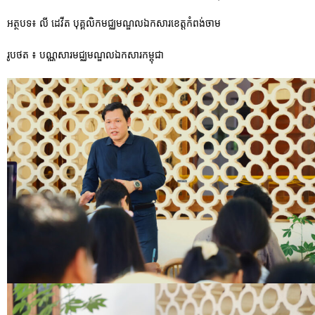
អត្ថបទ៖ លី ដេវីត បុគ្គលិកមជ្ឈមណ្ឌលឯកសារខេត្តកំពង់ចាម
រូបថត ៖ បណ្ណសារមជ្ឈមណ្ឌលឯកសារកម្ពុជា