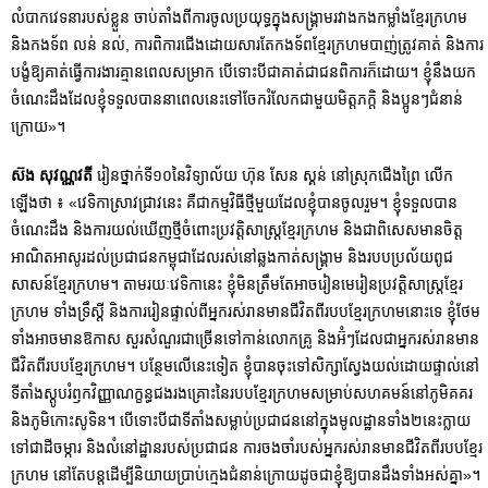
លំបាកវេទនារបស់ខ្លួន ចាប់តាំងពីការចូលប្រយុទ្ធក្នុងសង្រ្គាមរវាងកងកម្លាំងខ្មែរក្រហម
និងកងទ័ព លន់ នល់, ការពិការជើងដោយសារតែកងទ័ពខ្មែរក្រហមបាញ់ត្រូវគាត់ និងការ
បង្ខំឱ្យគាត់ធ្វើការងារគ្មានពេលសម្រាក បើទោះបីជាគាត់ជាជនពិការក៏ដោយ។ ខ្ញុំនឹងយក
ចំណេះដឹងដែលខ្ញុំទទួលបាននាពេលនេះទៅចែករំលែកជាមួយមិត្តភក្តិ និងប្អូនៗជំនាន់
ក្រោយ»។
ស៊ង សុវណ្ណវតី
រៀនថ្នាក់ទី១០នៃវិទ្យាល័យ ហ៊ុន សែន ស្គន់ នៅស្រុកជើងព្រៃ លើក
ឡើងថា ៖ «វេទិកាស្រាវជ្រាវនេះ គឺជាកម្មវិធីថ្មីមួយដែលខ្ញុំបានចូលរួម។ ខ្ញុំទទួលបាន
ចំណេះដឹង និងការយល់ឃើញថ្មីចំពោះប្រវត្តិសាស្រ្តខ្មែរក្រហម និងជាពិសេសមានចិត្ត
អាណិតអាសូរដល់ប្រជាជនកម្ពុជាដែលរស់នៅឆ្លងកាត់សង្រ្គាម និងរបបប្រល័យពូជ
សាសន៍ខ្មែរក្រហម។ តាមរយៈវេទិកានេះ ខ្ញុំមិនត្រឹមតែអាចរៀនមេរៀនប្រវត្តិសាស្រ្តខ្មែរ
ក្រហម ទាំងទឹ្រស្ដី និងការរៀនផ្ទាល់ពីអ្នករស់រានមានជីវិតពីរបបខ្មែរក្រហមនោះទេ ខ្ញុំថែម
ទាំងអាចមានឱកាស សួរសំណួរជាច្រើនទៅកាន់លោកគ្រូ និងអ៊ំៗដែលជាអ្នករស់រានមាន
ជីវិតពីរបបខ្មែរក្រហម។ បន្ថែមលើនេះទៀត ខ្ញុំបានចុះទៅសិក្សាស្វែងយល់ដោយផ្ទាល់នៅ
ទីតាំងស្ដូបរំឭកវិញ្ញាណក្ខន្ធជងរងគ្រោះនៃរបបខ្មែរក្រហមសម្រាប់សហគមន៍នៅភូមិគគរ
និងភូមិកោះសូទិន។ បើទោះបីជាទីតាំងសម្លាប់ប្រជាជននៅក្នុងមូលដ្ឋានទាំង២នេះក្លាយ
ទៅជាដីចម្ការ និងលំនៅដ្ឋានរបស់ប្រជាជន ការចងចាំរបស់អ្នករស់រានមានជីវិតពីរបបខ្មែរ
ក្រហម នៅតែបន្តដើម្បីនិយាយប្រាប់ក្មេងជំនាន់ក្រោយដូចជាខ្ញុំឱ្យបានដឹងទាំងអស់គ្នា»។