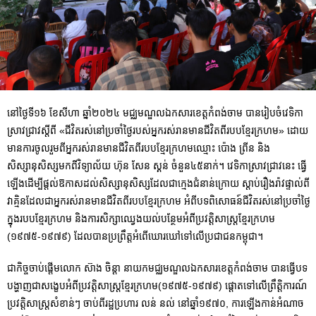
នៅថ្ងៃទី១៦ ខែសីហា ឆ្នាំ២០២៤ មជ្ឈមណ្ឌលឯកសារខេត្តកំពង់ចាម បានរៀបចំវេទិកា
ស្រាវជ្រាវស្ដីពី «ជីវិតរស់នៅប្រចាំថ្ងៃរបស់អ្នករស់រានមានជីវិតពីរបបខ្មែរក្រហម» ដោយ
មានការចូលរួមពីអ្នករស់រានមានជីវិតពីរបបខ្មែរក្រហមឈ្មោះ ប៉ោង ព្រីន និង
សិស្សានុសិស្សមកពីវិទ្យាល័យ ហ៊ុន សែន ស្គន់ ចំនួន៤៥នាក់។ វេទិកាស្រាវជ្រាវនេះ ធ្វើ
ឡើងដើម្បីផ្ដល់ឱកាសដល់សិស្សានុសិស្សដែលជាក្មេងជំនាន់ក្រោយ ស្ដាប់រឿងរ៉ាវផ្ទាល់ពី
វាគ្មិនដែលជាអ្នករស់រានមានជីវិតពីរបបខ្មែរក្រហម អំពីបទពិសោធន៍ជីវិតរស់នៅប្រចាំថ្ងៃ
ក្នុងរបបខ្មែរក្រហម និងការសិក្សាឈ្វេងយល់បន្ថែមអំពីប្រវត្តិសាស្រ្តខ្មែរក្រហម
(១៩៧៥-១៩៧៩) ដែលបានប្រព្រឹត្តអំពើឃោរឃៅទៅលើប្រជាជនកម្ពុជា។
ជាកិច្ចចាប់ផ្ដើមលោក ស៊ាង ចិន្ដា នាយកមជ្ឈមណ្ឌលឯកសារខេត្តកំពង់ចាម បានធ្វើបទ
បង្ហាញជាសង្ខេបអំពីប្រវត្តិសាស្រ្តខ្មែរក្រហម(១៩៧៥-១៩៧៩) ផ្ដោតទៅលើព្រឹត្តិការណ៍
ប្រវត្តិសាស្រ្តសំខាន់ៗ ចាប់ពីរដ្ឋប្រហារ លន់ នល់ នៅឆ្នាំ១៩៧០, ការឡើងកាន់អំណាច