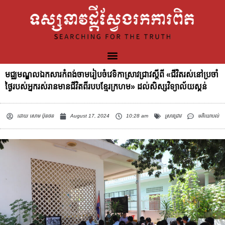
មជ្ឈមណ្ឌលឯកសារកំពង់ចាមរៀបចំវេទិកាស្រាវជ្រាវស្ដីពី «ជីវិតរស់នៅប្រចាំ
ថ្ងៃរបស់អ្នករស់រានមានជីវិតពីរបបខ្មែរក្រហម» ដល់សិស្សវិទ្យាល័យស្គន់
ដោយ
សោម ប៊ុនថន
August 17, 2024
10:28 am
ស្រាវជ្រាវ
មតិយោបល់