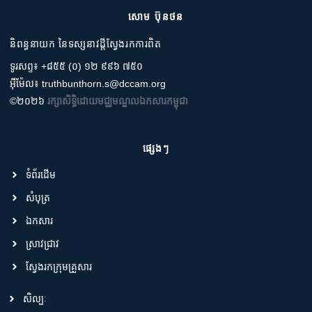
សោម ប៊ុនថន
និពន្ធនាយក នៃទស្សនាវដ្តីស្វែងរកការពិត
ទូរសព្ទ៖ +៨៥៥ (០) ១២ ៩៩៦ ៧៥០
អ៊ីម៉ែល៖ truthbunthorn.s@dccam.org
©២០២៦
រក្សាសិទ្ធិដោយមជ្ឈមណ្ឌលឯកសារកម្ពុជា
ផ្សេងៗ
ទំព័រដើម
សំបុត្រ
ឯកសារ
ស្រាវជ្រាវ
ស្វែងរកក្រុមគ្រួសារ
សិល្បៈ