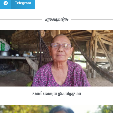
Telegram
អត្ថបទផ្សេងទៀត៖
កងចល័តលេខមួយ ក្នុងរបបខ្មែរក្រហម