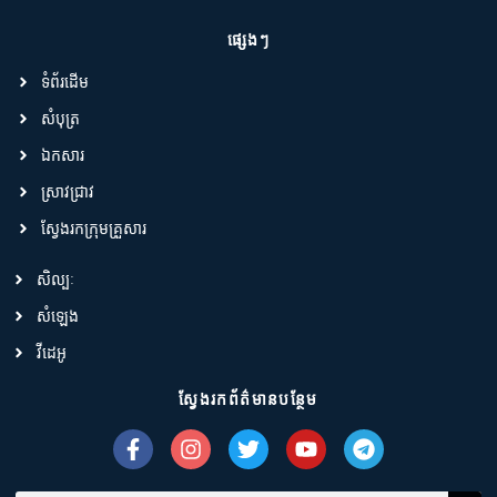
ផ្សេងៗ
ទំព័រដើម
សំបុត្រ
ឯកសារ
ស្រាវជ្រាវ
ស្វែងរកក្រុមគ្រួសារ
សិល្បៈ
សំឡេង
វីដេអូ
ស្វែងរកព័ត៌មានបន្ថែម