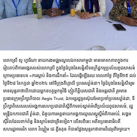
លោកស្រី សូ ហ្វារីណា នាយករងមជ្ឈមណ្ឌលឯកសារកម្ពុជា មានមោទកភាពក្នុងការ
រៀបរាប់ពីការអង្កេតរបស់លោកស្រី ក្នុងថ្ងៃដំបូងនៃសន្និសីទឧក្រិដ្ឋកម្មប្រល័យពូជសាសន៍
ក្រោមប្រធានបទ «ការស្តាប់ និងការដឹកនាំ» ដែលធ្វើឡើងរយៈពេល៣ថ្ងៃ ពីថ្ងៃទី២៥ ដល់
ថ្ងៃទី២៨ ខែកក្កដា ឆ្នាំ២០២៤ នៅទីក្រុងគីហ្កាលី ប្រទេសរ៉្វាន់ដា។ ថ្ងៃដំបូងនៃសន្និសីទរួម
មានសុន្ទរកថាបើកដោយអ្នកឧបត្ថម្ភកម្មវិធី ភ្ញៀវកិត្តិយសជាតិ និងអន្តរជាតិ រួមមាន
ប្រធានក្រុមប្រឹក្សាភិបាល Aegis Trust, ឯកអគ្គរដ្ឋទូតស៊ុយអែតប្រចាំប្រទេសរ៉្វាន់ដា, ទី
ប្រឹក្សាពិសេសរបស់អង្គការសហប្រជាជាតិស្តីពីការទប់ស្កាត់អំពើប្រល័យពូជសាសន៍, រដ្ឋ
មន្ត្រីឯកភាពជាតិ រ៉្វាន់ដា, ជំនួយការអគ្គនាយកអង្គការយូណេស្កូស្តីអំពីការអប់រំ, សង្គម
ស៊ីវិលដែលពាក់ព័ន្ធ និងស្ថាប័នជាច្រើនទៀត។ លើសពីនេះ អតីតប្រធានាធិបតី
សហរដ្ឋអាមេរិក លោក វិល្លៀម ជេ គ្លីនតុន ក៏បានថ្លែងសុន្ទរកថាតាមវីដេអូពីចម្ងាយ។