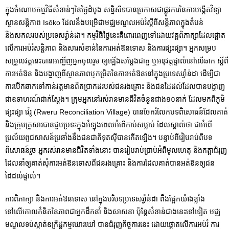
ក្នុងចំណោមកម្មវិធីសំខាន់ៗនៃថ្ងៃដំបូង សន្និសីទបានប្រកាសជាផ្លូវការនៃការបង្កើតវិទ្យា
ស្ថានសន្តិភាព Isōko ដែលនឹងបម្រើជាមជ្ឈមណ្ឌលអប់រំស្តីពីសន្តិភាពក្នុងតំបន់
និងសកលរបស់ប្រទេសរ៉្វាន់ដា។ កម្មវិធីថ្ងៃនេះគឺពោរពេញទៅដោយវគ្គពិភាក្សាដែលផ្តោត
លើការអប់រំសន្តិភាព និងសារសំខាន់នៃការអត់ឱន​ទោស និងការផ្សះផ្សា។ អ្នកសម្រប
សម្រួលវគ្គនេះបានអញ្ជើញអ្នកចូលរួម ឲ្យឡើងសម្តែងជាតួ ឬអនុវត្តផ្ទាល់នៅលើឆាក ស្តីពី
ការអត់ឱន និងបង្ហាញពីស្ថានភាពឬកម្រិតនៃការអត់ឱននៅក្នុងប្រទេសរ៉្វាន់ដា ដើម្បី​ជា
ការបើកឆាកទៅកាន់វត្តមានពិតប្រាកដរបស់ជនរងគ្រោះ និងជនដៃដល់ដែលបានបង្ហាញ
ជាឧទាហរណ៍ជាក់ស្តែង។ ក្រុមអ្នកនៅរស់រានមានជីវិតចំនួនជាង១០នាក់ ដែលមកពីភូមិ
ផ្សះផ្សា វ៉េរូ (Rweru Reconciliation Village) បានចែករំលែកបទពិសោធន៍ដែលគាត់
និងក្រុមគ្រួសារបានជួបប្រទះក្នុងអំឡុងពេលអំពើកាប់សម្លាប់ ដែលស្គាល់ថា ជាអំពើ
ប្រល័យពូជសាសន៍ប្រឆាំងនឹងជនជាតិទុតស៊ីបានកើតឡើង។ បន្ទាប់ពីរៀបរាប់ពីបទ
ពិសោធន៍រួច អ្នករស់រានមានជីវិតទាំងនោះ បានរៀបរាប់ប្រាប់អំពីមូលហេតុ និងកត្តាជំរុញ
ដែលនាំឲ្យគាត់សុំការអត់ឱនទោសពីជនរងគ្រោះ និងការដែលគាត់បានអត់ឱនឲ្យជន
ដៃដល់ផ្ទាល់។
ការពិភាក្សា និងការអត់ឱនទោស នៅក្នុងបរិបទប្រទេសរ៉្វាន់ដា ពឹងផ្អែកយ៉ាងខ្លាំង
ទៅលើគោលគំនិតនៃភាពជាអ្នកដឹកនាំ និងសាសនា ប៉ុន្តែសំខាន់ជាងនេះទៅទៀត មជ្ឈ
មណ្ឌលទប់ស្កាត់ឧក្រិដ្ឋកម្មឃោរឃៅ បានជំរុញកិច្ចការនេះ ដោយផ្តោតលើការអប់រំ ការ