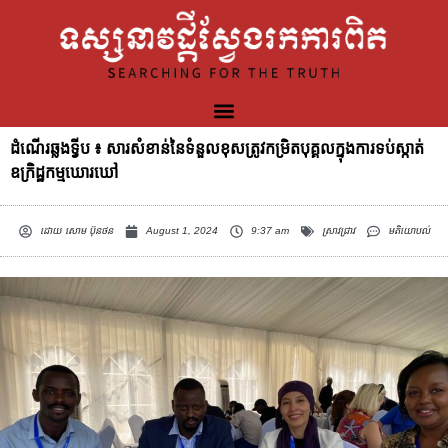
ដំណើរឆ្លងទ្វីប ៖ សារសំខាន់នៃទំនួលខុសត្រូវកម្រិតបុគ្គលក្នុងការទប់ស្កាត់
ឧក្រិដ្ឋកម្មឃោរឃៅ
ដោយ
សោម ប៊ុនថន
August 1, 2024
9:37 am
ស្រាវជ្រាវ
មតិយោបល់