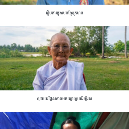
រៀបការក្នុងរបបខ្មែរក្រហម
លួចបេះផ្លែននោងមកស្ងោហូបដើម្បីរស់