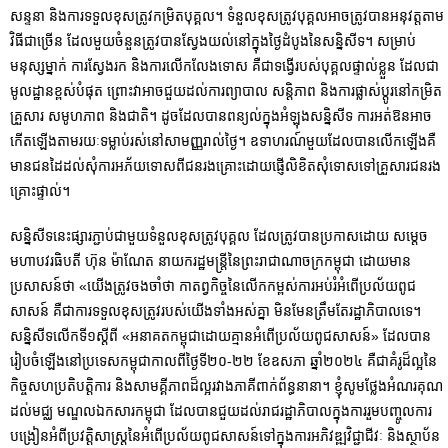
សន្ទនា និងការទទួលខុសត្រូវកម្រិតបុគ្គល។ ទំនួលខុសត្រូវបុគ្គលអាចត្រូវបានអនុវត្តតាម
វិធីជាច្រើន ដែលមួយចំនួនត្រូវបានស្វែងយល់នៅក្នុងថ្ងៃដំបូងនៃសន្និសីទ។ សម្រាប់
មនុស្សម្នាក់ ការស្វែងរក និងការលើកលែងទោស គឺជាទង្វើរបស់បុគ្គលផ្ទាល់ខ្លួន ដែលជា
មូលដ្ឋានខ្ពស់បំផុត ព្រោះវាអាចជួយដល់ការព្យាបាល សន្តិភាព និងការផ្លាស់ប្តូរនៅកម្រិត
គ្រួសារ សមូហភាព និងជាតិ។ ដូចដែលបានពន្យល់ក្នុងអំឡុងសន្និសីទ ការអត់ឱនអាច
កើតឡើងតាមរយៈទម្លាប់រស់នៅសាមញ្ញរាល់ថ្ងៃ។ ឧទាហរណ៍​មួយ​ដែល​បាន​លើក​ឡើង​គឺ​
មាន​ជន​ដៃដល់​សុំ​ការ​អភ័យទោស​ពីជនរងគ្រោះដោយ​ផ្ញើ​លិខិត​សុំទោស​ទៅ​គ្រួសារ​ជនរង
គ្រោះផ្ទាល់។
សន្និសីទនេះផ្សារភ្ជាប់ជាមួយទំនួលខុសត្រូវបុគ្គល ដែលត្រូវបានប្រកាសដោយ សម្តេច
មហាបវរធិបតី ហ៊ុន ម៉ាណែត នាយករដ្ឋមន្ត្រីនៃព្រះរាជាណាចក្រកម្ពុជា ដោយមាន
ប្រសាសន៍ថា «យើងត្រូវចងចាំថា កាតព្វកិច្ចនៃលើកកម្ពស់ការអប់រំអំពើប្រល័យពូជ
សាសន៍ គឺជាការទទួលខុសត្រូវរបស់យើងទាំងអស់គ្នា មិនមែនត្រឹមតែរដ្ឋាភិបាលទេ។
សន្និសីទលើកទី១ស្តីពី «អនាគតកម្ពុជាដោយគ្មានអំពើប្រល័យពូជសាសន៍» ដែលបាន
រៀបចំឡើងនៅប្រទេសកម្ពុជាកាលពីថ្ងៃទី២០-២២ ខែឧសភា ឆ្នាំ២០២៤ គឺជាគំរូដ៏ល្អនៃ
កិច្ចសហប្រតិបត្តិការ និងសាមគ្គីភាពដ៏ល្អរវាងភាគីពាក់ព័ន្ធនានា។ ខ្ញុំសូមថ្លែងអំណរគុណ
ដល់មជ្ឈ មណ្ឌលឯកសារកម្ពុជា ដែលបានជួយដល់រាជរដ្ឋាភិបាលក្នុងការរួមបញ្ចូលការ
បង្រៀនអំពីប្រវត្តិសាស្ត្រនៃអំពើប្រល័យពូជសាសន៍ទៅក្នុងការអភិវឌ្ឍវិជ្ជាជីវៈ និងស្ថាប័ន