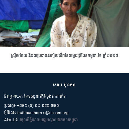
ស្រ្តីមេម៉ាយ និងជាប្រជាជនភៀសសឹកនៃជម្លោះព្រំដែនកម្ពុជា-ថៃ ឆ្នាំ២០២៥
សោម ប៊ុនថន
និពន្ធនាយក នៃទស្សនាវដ្តីស្វែងរកការពិត
ទូរសព្ទ៖ +៨៥៥ (០) ១២ ៩៩៦ ៧៥០
អ៊ីម៉ែល៖ truthbunthorn.s@dccam.org
©២០២៦
រក្សាសិទ្ធិដោយមជ្ឈមណ្ឌលឯកសារកម្ពុជា