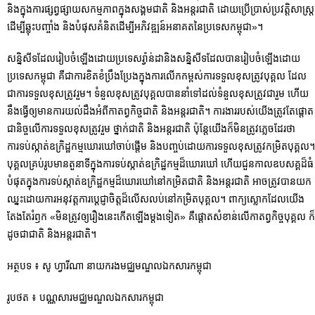
និងក្នុងការផ្សព្វផ្សាយសកម្មភាពក្នុងសង្គមជាតិ និងអន្តរជាតិ ដោយប្រើប្រាស់ប្រវត្តិសាស្រ្ត
ដើម្បីឆ្លុះបញ្ចាំង និងបំផុសគំនិតដើម្បីអភិវឌ្ឍន៍អនាគតនៃប្រទេសកម្ពុជា»។
សន្និសីទដែលរៀបចំឡើងដោយប្រទេសរ៉្វាន់ដានិងសន្និសីទដែលបានរៀបចំឡើងដោយ
ប្រទេសកម្ពុជា គឺជាការខិតខំប្រឹងប្រែងក្នុងការលើកកម្ពស់ការទទួលខុសត្រូវបុគ្គល ដែល
ជាការទទួលខុសត្រូវរួម។ ទំនួលខុសត្រូវបុគ្គលបាននាំទៅដល់ទំនួលខុសត្រូវជារួម ហើយ
នឹងធ្វើឲ្យមានការយល់ដឹងអំពីកាតព្វ​កិច្ចជាតិ និងអន្តរជាតិ។ ការងាររបស់យើងត្រូវតែផ្តោត
ជានិច្ចលើការទទួលខុសត្រូវរួម ថ្នាក់ជាតិ និងអន្តរជាតិ ប៉ុន្តែយើងក៏មិនត្រូវភ្លេចដែរថា
ការទប់ស្កាត់ឧក្រិដ្ឋកម្មឃោរឃៅចាប់ផ្តើម និងបញ្ចប់ដោយការទទួលខុសត្រូវកម្រិតបុគ្គល។
បុគ្គលគ្រប់រូបមានតួនាទីក្នុងការទប់ស្កាត់ឧក្រិដ្ឋកម្មដ៏ឃោរឃៅ ហើយជួនកាលឧបសគ្គដ៏ធំ
បំផុតក្នុងការទប់ស្កាត់ឧក្រិដ្ឋកម្មដ៏ឃោរឃៅនៅកម្រិតជាតិ និងអន្តរជាតិ អាចត្រូវបានយក
ឈ្នះដោយការអនុវត្តការប្តេជ្ញាចិត្តដ៏លើសលប់នៅកម្រិតបុគ្គល។ ពាក្យស្លោកដែលយើង
តែងតែរំឭក «មិនត្រូវឲ្យរឿងនេះកើតឡើងម្តងទៀត» គឺ​ផ្តោតសំខាន់លើកាតព្វកិច្ចបុគ្គល ក៏
ដូចជា​ជាតិ និង​អន្តរជាតិ។
អត្ថបទ ៖ សូ ហ្វារីណា នាយករងមជ្ឈមណ្ឌលឯកសារកម្ពុជា
រូបថត ៖ បណ្ណសារមជ្ឈមណ្ឌលឯកសារកម្ពុជា