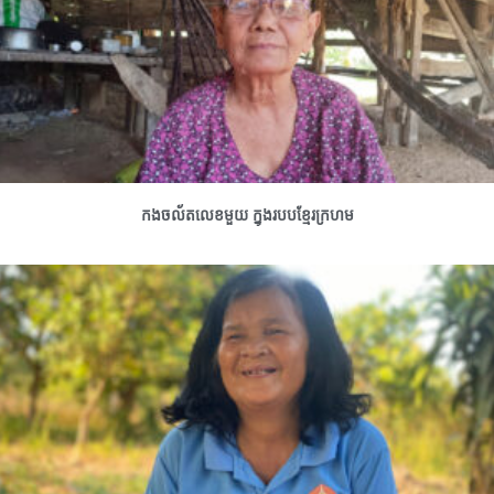
កងចល័តលេខមួយ ក្នុងរបបខ្មែរក្រហម