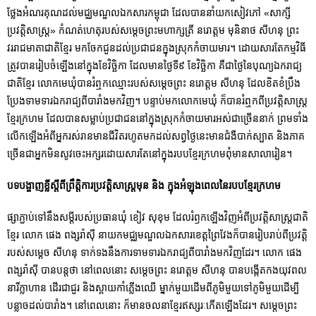
ថ្លែងអំណរគុណដល់មជ្ឈមណ្ឌលឯកសារកម្ពុជា ដែលបាននាំយកសៀវភៅ «សាក្សី
ប្រវត្តិសាស្ត្រ» កំណត់ហេតុរបស់សម្តេចព្រះមហាក្សត្រី នរោត្តម មុនិនាថ សីហនុ ព្រះ
វររាជមាតាជាតិខ្មែរ មកចែកជួនដល់ប្រជាជនក្នុងស្រុកកំចាយមារ។ ដោយសារតែកម្មវិធី
ត្រូវបានរៀបចំឡើងនៅក្នុងខែវិច្ឆិកា ដែលមានថ្ងៃទី៩ ខែវិច្ឆិកា គឺជាថ្ងៃនៃបុណ្យឯករាជ្យ
ជាតិខ្មែរ លោកមេឃុំបានរំឮកឈ្មោះរបស់សម្តេចព្រះ នរោត្តម សីហនុ ដែលខិតខំប្រឹង
ប្រែងទាមទារឯករាជ្យពីបារាំងមកវិញ។ បន្ទាប់មកលោកមេឃុំ ក៏បានរំឮកពីប្រវត្តិសាស្ត្រ
ខ្មែរក្រហម ដែលបានសម្លាប់ប្រជាជននៅក្នុងស្រុកកំចាយមារអស់ជាច្រើននាក់ ព្រមទាំង
លើកឡើងអំពីអ្នករស់រានមានជីវិតរហូតមកដល់សព្វថ្ងៃនេះមានជំងឺបាក់ស្បាត និងភាគ
ច្រើនជាអ្នកមិនសូវចេះអក្សរដោយសារតែនៅក្នុងរបបខ្មែរក្រហមពុំមានសាលារៀន។
បទបង្ហាញខ្លីស្តីពីព្រឹត្តិការប្រវត្តិសាស្ត្រមុន និង ក្នុងអំឡុងពេលនៃរបបខ្មែរក្រហម
ផ្សាភ្ជាប់ទៅនឹងសម្តីរបស់ប្រធានឃុំ ខៀវ សុខុម ដែលរំឭកឡើងវិញអំពីប្រវត្តិសាស្ត្រជាតិ
ខ្មែរ លោក ផេង ពង្សរ៉ាស៊ី នាយកមជ្ឈមណ្ឌលឯកសារខេត្តព្រៃវែងក៏បានរៀបរាប់ពីប្រវត្តិ
របស់សម្តេច សីហនុ ទាក់ទងនឹងការទាមទារឯករាជ្យពីបារាំងមកវិញដែរ។ លោក ផេង
ពង្សរ៉ាស៊ី បានបន្តថា នៅពេលនោះ សម្តេចព្រះ នរោត្តម សីហនុ បានបង្កើតកងយុវពល
នារីក្លាហាន ដើរជាជួរ និងស្ពាយកាំភ្លើងឈើ ម្នាក់មួយដើមពីភូមិមួយទៅភូមិមួយដើម្បី
បន្លាចដល់បារាំង។ នៅពេលនោះ ក៏មានចលនាខ្មែរឥស្សរៈកើតឡើងដែរ។ សម្តេចព្រះ