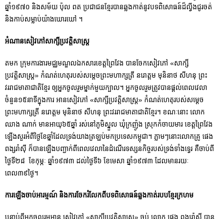
ឆ្នាំ១៩៧០ និងសម័យ ប៉ុល ពត ប្រជាជនខ្មែរបានឆ្លងកាត់នូវបទពិសោធន៍ដ៏ល្វីងជូរចត់
និងកាប់សម្លាប់យ៉ាងឃោរឃៅ ។
អំណានសៀវភៅសាក្សីប្រវត្តិសាស្ត្រ
តមក ក្រុមការងារមជ្ឈមណ្ឌលឯកសារខេត្តព្រៃវែង បានចែកសៀវភៅ​ «សាក្សី
ប្រវត្តិសាស្ត្រ» កំណត់ហេតុរបស់សម្តេចព្រះមហាក្សត្រី នរោត្តម មុនិនាថ សីហនុ ព្រះ
វររាជមាតាជាតិខ្មែរ ឲ្យអ្នកចូលរួមម្នាក់មួយក្បាល។ អ្នកចូលរួមត្រូវបានផ្តល់ពេលវេលា
ចំនួន១៥នាទីក្នុងការ​ អានសៀវភៅ «សាក្សីប្រវត្តិសាស្ត្រ» កំណត់ហេតុរបស់សម្តេច
ព្រះមហាក្សត្រី នរោត្តម មុនិនាថ សីហនុ ព្រះវររាជមាតាជាតិខ្មែរ។ ខណៈនោះ លោក
ឈាង ណាក់ មានអាយុ៦៥ឆ្នាំ រស់នៅភូមិស្នួល ឃុំក្រញ៉ូង ស្រុកកំចាយមារ ខេត្តព្រៃវែង
ឡើងសួរអំពីថ្ងៃខែឆ្នាំដែលទ្រង់យាងត្រឡប់មកប្រទេសកម្ពុជា។ ភ្លាមៗនោះលោកគ្រូ ផេង
ពង្សរ៉ាស៊ី ក៏បានឡើងបញ្ជាក់ពីពេលវេលានៃដំណើរទស្សនកិច្ចរបស់ទ្រង់ទាំងទ្វេរ គឺចាប់ពី
ថ្ងៃទី២៨ ខែកុម្ភៈ ឆ្នាំ១៩៧៣ ដល់ថ្ងៃទី៦​ ខែមេសា ឆ្នាំ១៩៧៣ ដែលមានរយៈ
ពេល៣៩ថ្ងៃ។
ការឡើងចាប់អារម្មណ៍ និងការចែករំលែកពីបទពិសោធន៍ឆ្លងកាត់របបខ្មែរក្រហម
បន្ទាប់ពីអ្នកចូលរួមអាន សៀវភៅ «សាក្សីប្រវត្តិសាស្ត្រ» ចប់ លោក ផេង ពង្សរ៉ាស៊ី បាន