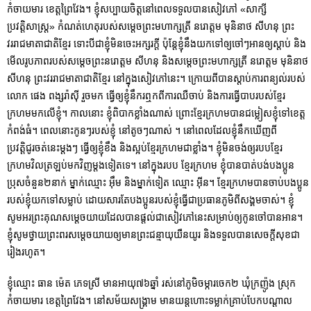
កំចាយមារ ខេត្តព្រៃវែង។ ខ្ញុំសប្បាយចិត្តនៅពេលទទួលបានសៀវភៅ «សាក្សី
ប្រវត្តិសាស្ត្រ» កំណត់ហេតុរបស់សម្តេចព្រះមហាក្សត្រី នរោត្តម មុនិនាថ សីហនុ ព្រះ
វររាជមាតាជាតិខ្មែរ ទោះបីជាខ្ញុំមិនចេះអក្សរក្តី ប៉ុន្តែខ្ញុំនឹងយកទៅឲ្យចៅៗអានឲ្យស្ដាប់ និង
មើលរូបភាពរបស់សម្តេចព្រះនរោត្តម សីហនុ និងសម្តេចព្រះមហាក្សត្រី នរោត្តម មុនិនាថ
សីហនុ ព្រះវររាជមាតាជាតិខ្មែរ នៅក្នុងសៀវភៅនេះ។ ក្រោយពីបានស្ដាប់ការពន្យល់របស់
លោក ផេង ពង្សរ៉ាស៊ី រួចមក ធ្វើឲ្យខ្ញុំនឹករឮកពីការឈឺចាប់ និងការធ្វើបាបរបស់ខ្មែរ
ក្រហមមកលើខ្ញុំ។ កាលនោះ ខ្ញុំពិបាកខ្លាំងណាស់ ព្រោះខ្មែរក្រហមបានជម្លៀសខ្ញុំទៅខេត្ត
កំពង់ធំ។ ពេលនោះកូនៗរបស់ខ្ញុំ នៅតូចៗណាស់ ។ នៅពេលដែលខ្ញុំនឹកឃើញពី
ប្រវត្តិជូរចត់នេះម្តងៗ ធ្វើឲ្យខ្ញុំខឹង និងស្អប់ខ្មែរក្រហមជាខ្លាំង។ ខ្ញុំមិនចង់ឲ្យរបបខ្មែរ
ក្រហមវិលត្រឡប់មកវិញម្តងទៀតទេ។ នៅក្នុងរបប ខ្មែរក្រហម ខ្ញុំបានបាត់បង់បងប្អូន
ប្រុសចំនួន២នាក់ ម្នាក់ឈ្មោះ អ៊ឹម និងម្នាក់ទៀត ឈ្មោះ អ៊ីន។ ខ្មែរក្រហមបានចាប់បងប្អូន
របស់ខ្ញុំយកទៅសម្លាប់ ដោយសារតែបងប្អូនរបស់ខ្ញុំធ្វើជាប្រធានភូមិពីសង្គមចាស់។ ខ្ញុំ
សូមអរព្រះគុណសម្ដេចយាយដែលបានផ្ដល់ជាសៀវភៅនេះសម្រាប់ឲ្យកូនចៅបានអាន។
ខ្ញុំសូមថ្វាយព្រះពរសម្ដេចយាយឲ្យមានព្រះជន្មាយុយឺនយូរ និងទទួលបានសេចក្ដីសុខជា
រៀងរហូត។
ខ្ញុំឈ្មោះ ធាន ម៉េត ភេទស្រី មានអាយុ៧៦ឆ្នាំ រស់នៅភូមិចម្ការចេក២ ឃុំក្រញ៉ូង ស្រុក
កំចាយមារ ខេត្តព្រៃវែង។ នៅសម័យសង្រ្គាម មានយន្តហោះទម្លាក់គ្រាប់បែកបណ្តាល