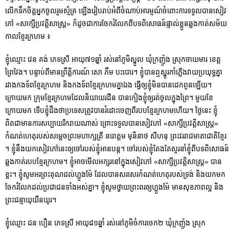
លើកទឹកចិត្តអ្នកចូលរួមស្ម័គ្រ ឡើងរៀបរាប់អំពីចំណាប់អារម្មណ៍ចំពោះការទទួលបានសៀវ​
ភៅ «សាក្សីប្រវត្តិសាស្ត្រ» ក៏ដូចជាការចែករំលែកពីបទពិសោធន៍ផ្ទាល់ខ្លួនឆ្លងកាត់សម័យ
កាលខ្មែរក្រហម ៖
ខ្ញុំឈ្មោះ វេន គង់ ភេទស្រី អាយុ៧១ឆ្នាំ រស់នៅភូមិស្នួល ឃុំក្រញ៉ូង ស្រុកចាយមារ ខេត្ត
ព្រៃវែង។ បន្ទាប់ពីមានព្រឹត្តិការណ៍ សោ ភឹម បះបោរ។ ខ្ញុំបានឮស្នូរកាំភ្លើងវាយប្រយុទ្ធគ្នា
រវាងកងទ័ពខ្មែរក្រហម និងកងទ័ពខ្មែរក្រហមគ្នាឯង ធ្វើឲ្យខ្ញុំមិនបានដេកពួនឡើយ។
ក្រោយមក ក្រុមខ្មែរក្រហមដែលនិយាយរដឺន បានកៀងខ្ញុំឲ្យរត់ចូលក្នុងព្រៃ។ មួយខែ
ក្រោយមក ទើបខ្ញុំដឹងថាប្រទេសត្រូវបានរំដោះចេញពីរបបខ្មែរក្រហមហើយ។ ថ្ងៃនេះ ខ្ញុំ
ពិតជាមានការសប្បាយរីករាយណាស់ ព្រោះទទួលបានសៀវភៅ «សាក្សីប្រវត្តិសាស្ត្រ»
កំណត់ហេតុរបស់សម្តេចព្រះមហាក្សត្រី នរោត្តម មុនិនាថ សីហនុ ព្រះវររាជមាតាជាតិខ្មែរ
។ ខ្ញុំនឹងយកសៀវភៅនេះឲ្យចៅរបស់ខ្ញុំអានបន្ត។ ចៅរបស់ខ្ញុំតែងតែសួរនាំខ្ញុំពីបទពិសោធន៍
ឆ្លងកាត់របបខ្មែរក្រហម។ ខ្ញុំអាចមើលអក្សរនៅក្នុងសៀវភៅ «សាក្សីប្រវត្តិសាស្ត្រ» បាន
ខ្លះ។ ខ្ញុំសូមអរព្រះគុណដល់ហ្លួងម៉ែ ដែលបានសរសេរកំណត់ហេតុរបស់ទ្រង់ និងយកមក
ចែករំលែកដល់ប្រជាជនទាំងអស់គ្នា។ ខ្ញុំសូមថ្វាយព្រះពរឲ្យហ្លួងម៉ែ មានសុខភាពល្អ និង
ព្រះជន្មាយុយឺនយូរ។
ខ្ញុំឈ្មោះ ជន បឿន ភេទស្រី អាយុ៨១ឆ្នាំ រស់នៅភូមិចំការចេក២ ឃុំក្រញ៉ូង ស្រុក