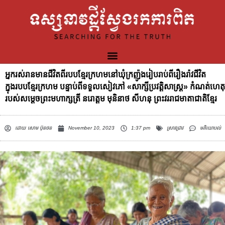
អ្នករស់រានមានជីវិតពីរបបខ្មែរក្រហមនៅឃុំក្រញ៉ូងរៀបរាប់ពីរឿងរ៉ាវជីវិត
ក្នុងរបបខ្មែរក្រហម បន្ទាប់ពីទទួលសៀវភៅ «សាក្សីប្រវត្តិសាស្ត្រ» កំណត់ហេតុ
របស់សម្តេចព្រះមហាក្សត្រី នរោត្តម មុនិនាថ សីហនុ ព្រះវររាជមាតាជាតិខ្មែរ
ដោយ
សោម ប៊ុនថន
November 10, 2023
1:37 pm
ស្រាវជ្រាវ
មតិយោបល់