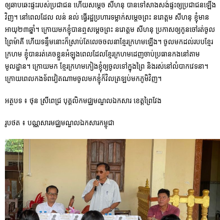
ឲ្យឆាបឆេះផ្ទះរបស់ប្រជាជន ហើយសម្តេច សីហនុ បានទៅសាងសង់ផ្ទះឲ្យប្រជាជនឡើង
វិញ។ នៅពេលដែល លន់ នល់ ធ្វើរដ្ឋប្រហារទម្លាក់សម្តេចព្រះ នរោត្តម សីហនុ ខ្ញុំមាន
អាយុ២៣ឆ្នាំ។ ក្រោយមកខ្ញុំបានឮសម្តេចព្រះ នរោត្តម សីហនុ ប្រកាសឲ្យកូនចៅរត់ចូល
ព្រៃម៉ាគី ហើយទន្ទឹមនោះក៏ស្រាប់តែលេចចលនាខ្មែរក្រហមឡើង។ ចូលមកដល់របបខ្មែរ
ក្រហម ខ្ញុំបានរត់គេចខ្លួនអំឡុងពេលដែលខ្មែរក្រហមដេញចាប់ប្រធានកងនៅតាម
មូលដ្ឋាន។ ក្រោយមក ខ្មែរក្រហមកៀងខ្ញុំឲ្យចូលទៅក្នុងព្រៃ និងរស់នៅលំបាកវេទនា។
ក្រោយពេលកងទ័ពវៀតណាមចូលមកខ្ញុំក៏វិលត្រឡប់មកភូមិវិញ។
អត្ថបទ ៖ ថុន ស្រីពេជ្រ បុគ្គលិកមជ្ឈមណ្ឌលឯកសារ ខេត្តព្រៃវែង
រូបថត ៖ បណ្ណសារមជ្ឈមណ្ឌលឯកសារកម្ពុជា