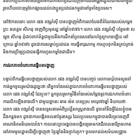
និងបកប្រែពីភាសាអង់គ្លេសមកជាភាសាខ្មែរដោយក្រុមការងារមជ្ឈមណ្ឌលឯកសារកម្ពុជា
រួចហើយបោះពុម្ពចែកផ្សាយដល់បងប្អូនប្រជាជនកម្ពុជានៅទូទាំងប្រទេស។
នៅឱកាសនោះ លោក ផេង ពង្សរ៉ាស៊ី បានបង្ហាញអំពីការលាលែងពីតំណែងរបស់សម្តេច
ព្រះ នរោត្តម សីហនុ ចេញពីប្រមុខរដ្ឋ នៅឆ្នាំ១៩៧៦។ លោក ផេង ពង្សរ៉ាស៊ី បន្ថែមថា ស
ម្តេច សីហនុ ពុំជាប់ពាក់ព័ន្ធជាមួយនឹងការដឹកនាំប្រទេសនៅរបបខ្មែរក្រហមឡើយ នៅ
ក្រោយ ឆ្នាំ១៩៧៦ ដូចជាការសម្លាប់ប្រជាជន ការធ្វើទារុណកម្ម ការហូបចុកមិនគ្រប់គ្រាន់
និងការប្រើឲ្យប្រជាជនធ្វើការហួសកម្លាំងជាដើម។
ការឯកភាពចំពោះការធ្វើបទបង្ហាញ
បន្ទាប់ពីការធ្វើបទបង្ហាញរបស់លោក ផេង ពង្សរ៉ាស៊ី បានបញ្ចប់ លោកមេឃុំបានសួរទៅ
កាន់អ្នកចូលរួមយ៉ាងដូច្នេះថា តើអ្នកទាំងអស់គ្នាឯកភាពចំពោះការធ្វើបទបង្ហាញរបស់
លោក ផេង ពង្សរ៉ាស៊ី ដែរឬទេ? អ្នកចូលរួមកម្មវិធីទាំងអស់សម្តែងនូវការឯកភាពចំពោះ
ការលើកឡើងខាងលើ។ ជាមួយគ្នានេះ ឆាន ម៉េត ភេទប្រុស អាយុ៧៦ឆ្នាំ និយាយថា
លោក ផេង ពង្សរ៉ាស៊ី បានឧទ្ទេសនាមអំពីប្រវត្តិសាស្ត្រខាងលើ ដូចទៅនឹងអ្វីដែលខ្ញុំបាន
ដឹងកន្លងមក ដូចជាការបង្កើតចលនាខ្មែរឥស្សរ ដែលប្រទេសកម្ពុជាបានរើបម្រះចេញពី
អាណានិគមនិយមបារាំង។ កាលនោះព្រះអង្គបានបង្កើតឲ្យមានកងជីវពលនារីក្លានហាន
នៅតាមមូលដ្ឋានដើម្បីបង្ហាញថា ខ្មែរខ្លាំងនិងភ្ញាក់រឭក។ ចូលមកដល់សម័យសង្គ្រាម