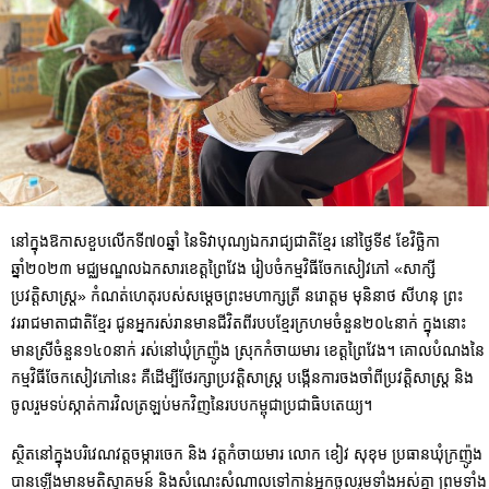
នៅក្នុងឱកាសខួបលើកទី៧០ឆ្នាំ នៃទិវាបុណ្យឯករាជ្យជាតិខ្មែរ នៅថ្ងៃទី៩ ខែវិច្ឆិកា
ឆ្នាំ២០២៣ មជ្ឈមណ្ឌលឯកសារខេត្តព្រៃវែង រៀបចំកម្មវិធីចែកសៀវភៅ​ «សាក្សី
ប្រវត្តិសាស្ត្រ» កំណត់ហេតុរបស់សម្តេចព្រះមហាក្សត្រី នរោត្តម មុនិនាថ សីហនុ ព្រះ
វររាជមាតាជាតិខ្មែរ ជូនអ្នករស់រានមានជីវិតពីរបបខ្មែរក្រហមចំនួន​២០៤នាក់ ក្នុងនោះ
មានស្រីចំនួន១៤០នាក់ រស់នៅឃុំក្រញ៉ូង ស្រុកកំចាយមារ ខេត្តព្រៃវែង។ គោលបំណងនៃ
កម្មវិធីចែកសៀវភៅនេះ គឺដើម្បីថែរក្សាប្រវត្តិសាស្ត្រ បង្កើនការចងចាំពីប្រវត្តិសាស្ត្រ និង
ចូលរួមទប់ស្កាត់ការវិលត្រឡប់មកវិញនៃរបបកម្ពុជាប្រជាធិបតេយ្យ។
ស្ថិតនៅក្នុងបរិវេណវត្តចម្ការចេក និង វត្តកំចាយមារ លោក ខៀវ សុខុម ប្រធានឃុំក្រញ៉ូង
បានឡើងមានមតិស្វាគមន៍ និងសំណេះសំណាលទៅកាន់អ្នកចូលរួមទាំងអស់គ្នា ព្រមទាំង