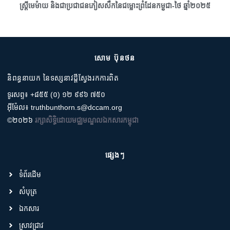
ស្រ្តីមេម៉ាយ និងជាប្រជាជនភៀសសឹកនៃជម្លោះព្រំដែនកម្ពុជា-ថៃ ឆ្នាំ២០២៥
សោម ប៊ុនថន
និពន្ធនាយក នៃទស្សនាវដ្តីស្វែងរកការពិត
ទូរសព្ទ៖ +៨៥៥ (០) ១២ ៩៩៦ ៧៥០
អ៊ីម៉ែល៖ truthbunthorn.s@dccam.org
©២០២៦
រក្សាសិទ្ធិដោយមជ្ឈមណ្ឌលឯកសារកម្ពុជា
ផ្សេងៗ
ទំព័រដើម
សំបុត្រ
ឯកសារ
ស្រាវជ្រាវ