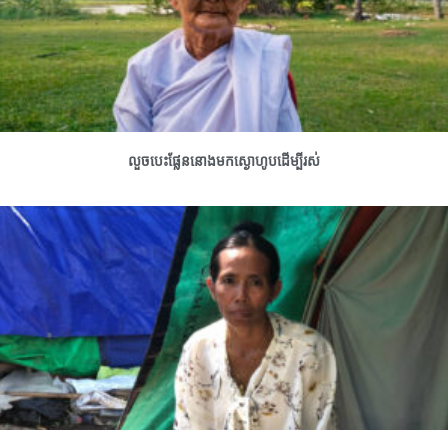
លួចបេះផ្លែននោងមកស្ងោហូបដើម្បីរស់