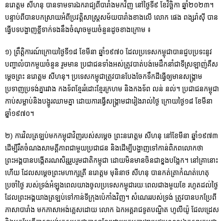
នរោត្តម សីហនុ បានទាមទារឯករាជ្យពីបារាំងមកវិញ នៅថ្ងៃទី៩ ខែវិច្ឆិកា ឆ្នាំ២០២៣។
បន្ទាប់ពីបានបកស្រាយអំពីប្រវត្តិសាស្ត្រសម័យបារាំងខាងលើ លោក ផេង ពង្សរ៉ាស៊ី បាន
ធ្វើបទបង្ហាញខ្លីទាក់ទងនឹងចំណុចមួយចំនួនដូចខាងក្រោម ៖
១) ព្រឹត្តិការណ៍ក្រោយថ្ងៃទី១៨ ខែមីនា ឆ្នាំ១៩៧០ ដែលប្រទេសកម្ពុជាបានជួបប្រទះនូវ
បញ្ហាលំបាកមួយចំនួន រួមមាន ប្រជាជនទាំងអស់ត្រូវបាត់បង់មេដឹកនាំជាទីស្រឡាញ់គឺស
ម្តេចព្រះ នរោត្តម សីហនុ។ ប្រទេសកម្ពុជាត្រូវបានបែងចែកទឹកដីធ្វើឲ្យមានសង្គ្រាម
ប្រទាញប្រទង់គ្នារវាង កងទ័ពខ្មែររំដោះខ្មែរក្រហម និងកងទ័ព លន់ នល់។ ប្រជាជនកម្ពុជា
កាប់សម្លាប់និងបង្ហូរឈាមគ្នា ដោយការធ្វើសង្គ្រាមជារៀងរាល់ថ្ងៃ ក្រោយថ្ងៃ១៨ ខែមីនា
ឆ្នាំ១៩៧០។
២) ការវិលត្រឡប់មកកម្ពុជាវិញរបស់សម្តេច ព្រះនរោត្តម សីហនុ នៅខែមីនា ឆ្នាំ១៩៧៣
ដើម្បីរឹតចំណងសាមគ្គីភាពជាមួយប្រជាជន និងដើម្បីបង្ហាញទៅកាន់ពិភពលោកថា
ព្រះអង្គបានបង្កើតរណសិរ្សរួបរួមជាតិកម្ពុជា ដោយមិនមានចិនជាខ្នងបង្អែក។ នៅគ្រានោះ
ហើយ ដែលសម្តេចព្រះមហាក្សត្រី នរោត្តម មុនិនាថ សីហនុ បានកត់ត្រាកំណត់ហេតុ
ប្រចាំថ្ងៃ របស់ទ្រង់អំឡុងពេលយាងចូលប្រទេសកម្ពុជារយៈពេលជាងមួយខែ រហូតដល់ថ្ងៃ
ដែលព្រះអង្គយាងត្រឡប់ទៅកាន់ទីក្រុងប៉េកាំងវិញ។ សំណេររបស់ទ្រង់ ត្រូវបានបកប្រែពី
ភាសាបារាំង មកភាសាអង់គ្លេសដោយ លោក ឯកអគ្គរាជទូតបណ្ឌិត ហូលីយ៉ូ ជែលដ្រេស