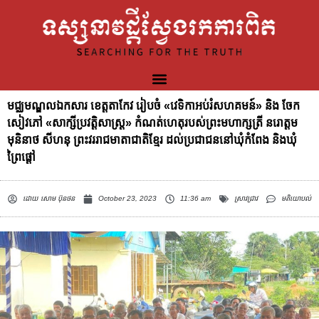
មជ្ឈមណ្ឌលឯកសារ ខេត្តតាកែវ រៀបចំ «វេទិកាអប់រំសហគមន៍» និង ចែក
សៀវភៅ «សាក្សីប្រវត្តិសាស្រ្ត» កំណត់ហេតុរបស់ព្រះមហាក្សត្រី នរោត្តម
មុនិនាថ សីហនុ ព្រះវររាជមាតាជាតិខ្មែរ ដល់ប្រជាជននៅឃុំកំពែង និងឃុំ
ព្រៃផ្តៅ
ដោយ
សោម ប៊ុនថន
October 23, 2023
11:36 am
ស្រាវជ្រាវ
មតិយោបល់