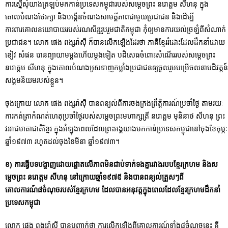
ការស្នើសុំយាងត្រឡប់មកកាន់ប្រទេសកម្ពុជារបស់សម្តេចព្រះ នរោត្តម សីហនុ ក្នុង
គោលបំណងថែរក្សា និងបង្កើនចំណងសាមគ្គីភាពជាមួយប្រជាជន និងដើម្បី
ការពារគោលនយោ​បាយរបស់រណសិរ្សរួបរួមជាតិកម្ពុជា កុំឲ្យមានការយល់ច្រឡំពីសំណាក់
ប្រជាជន។ លោក ផេង ពង្សរ៉ាស៊ី ក៏បានលើកឡើងដែរថា ភាគីខ្មែររំដោះដែលដឹកនាំដោយ
ខៀវ សំផន បានព្យាយាមម្តងហើយម្តងទៀត បដិសេធចំពោះសំណើររបស់សម្តេចព្រះ
នរោត្តម សីហនុ ក្នុងគោលបំណងអូសទាញកម្លាំងប្រជាជនឲ្យចូលរួមបម្រើចលនាបដិវត្តន៍
សង្គមនិយមរបស់ខ្លួន។
ចុងក្រោយ លោក ផេង ពង្សរ៉ាស៊ី បានពន្យល់ពីការចងក្រងព្រឹត្តិការណ៍ប្រចាំថ្ងៃ តាមរយៈ
ការកត់ត្រាកំណត់ហេតុប្រចាំថ្ងៃរបស់សម្តេចព្រះមហាក្សត្រី នរោត្តម មុនិនាថ សីហនុ ព្រះ
វររាជមាតាជាតិខ្មែរ ក្នុងអំឡុងពេលដែលព្រះអង្គយាងមកកាន់ប្រទេសកម្ពុជានៅចុងខែកុម្ភៈ
ឆ្នាំ១៩៧៣ រហូតដល់ចុងខែមីនា ឆ្នាំ១៩៧៣។
ខ) ការធ្វើបទបង្ហាញដោយផ្តោតលើភាពមិនជាប់ទាក់ទងគ្នារវាងរបបខ្មែរក្រហម និងស
ម្តេចព្រះ នរោត្តម សីហនុ នៅក្រោយឆ្នាំ១៩៧៥ និងបានពន្យល់ត្រួសៗពី
គោលការណ៍៨ចំណុចរបស់ខ្មែរក្រហម ដែលបានអនុវត្តក្នុងពេលដែលខ្មែរក្រហមដឹកនាំ
ប្រទេសកម្ពុជា
លោក ផេង ពង្សរ៉ាស៊ី បានបញ្ជាក់ថា ការលើកឡើងពីគោលការណ៍ទាំង៨ចំណុចនេះ គឺ