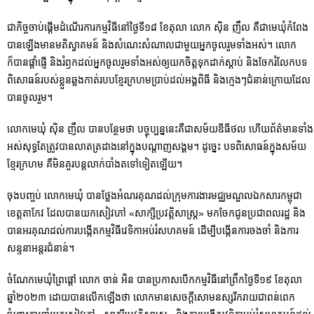
ជាកិច្ចចាប់ផ្ដើមដំណើរការកម្មវិធីនៅថ្ងៃទី១៨ ខែតុលា លោក ស៊ិន ញឹល គឺជាមេឃុំកំពែង
បានឡើងមានមតិស្វាគមន៍ និងសំណេះសំណាលជាមួយអ្នកចូលរួមទាំងអស់។ លោក
ក៏បានផ្តាំផ្ញើ និងរំឭកដល់អ្នកចូលរួមទាំងអស់ឲ្យយកចិត្តទុកដាក់ស្តាប់ និងចែករំលែកបទ
ពិសោធន៍របស់ខ្លួនឆ្លងកាត់របបខ្មែរក្រហមប្រាប់ដល់អង្គពិធី និងក្មេងៗជំនាន់ក្រោយដែល
បានចូលរួម។
លោកមេឃុំ​ ស៊ិន ញឹល បានបន្ថែមថា បច្ចុប្បន្ននេះគឺជាសម័យឌីធីថល ហើយព័ត៌មានទាំង
អស់សុទ្ធតែត្រូវបានលាតត្រដាងនៅក្នុងបណ្តាញសង្គម។ ដូច្នេះ បទពិសោធន៍ក្នុងសម័​យ​
ខ្មែរក្រហម គឺមិនគួរបន្តលាក់បាំងតទៅទៀតឡើយ។
ចុងបញ្ចប់ លោកមេឃុំ បានថ្លែងអំណរគុណដល់ក្រុមការងារមជ្ឈមណ្ឌលឯកសារកម្ពុជា
ខេត្តតាកែវ ដែលបានយកសៀវភៅ «សាក្សីប្រវត្តិសាស្ត្រ» មកចែកជូនប្រជាពលរដ្ឋ និង
បានអរគុណដល់ការបង្កើតកម្មវិធីវេទិកាអប់រំសហគមន៍ ដើម្បីបង្កើនការចងចាំ និងការ
សន្ទនាអន្តរជំនាន់។
ចំណែកមេឃុំព្រៃផ្តៅ លោក ចាន់ អិន បានប្រកាសបើកកម្មវិធីនៅព្រឹកថ្ងៃទី១៩ ខែតុលា
ឆ្នាំ២០២៣ ដោយបានលើកឡើងថា លោកមានសេចក្តីសោមនស្សរីករាយជាពន់ពេក