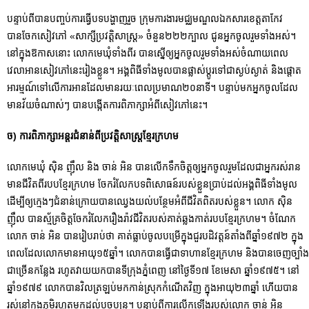
បន្ទាប់ពីបានបញ្ចប់ការធ្វើបទបង្ហាញរួច ក្រុមការងារមជ្ឈមណ្ឌលឯកសារខេត្តតាកែវ
បានចែកសៀវភៅ «សាក្សីប្រវត្តិសាស្ត្រ» ចំនួន២២២ក្បាល ជូនអ្នកចូលរួមទាំងអស់។
នៅក្នុងឱកាសនោះ លោកមេឃុំទាំងពីរ បានស្នើឲ្យអ្នកចូលរួមទាំងអស់ចំណាយពេល
វេលាអានសៀវភៅនេះរៀងខ្លួន។ អង្គពិធីទាំងមូលបានផ្លាស់ប្តូរទៅជាស្ងប់ស្ងាត់ និងផ្តោត
អារម្មណ៍ទៅលើការអានដែលមានរយៈពេលប្រមាណ២០នាទី។ បន្ទាប់មកអ្នកចូលដែល
មានវ័យចំណាស់ៗ បានបង្កើតការពិភាក្សាអំពីសៀវភៅនេះ។
ច) ការពិភាក្សាអន្តរជំនាន់ពីប្រវត្តិសាស្ត្រខ្មែរក្រហម
លោកមេឃុំ ស៊ិន ញ៉ឹល និង ចាន់ អិន បានលើកទឹកចិត្តឲ្យអ្នកចូលរួមដែលជាអ្នករស់រាន
មានជីវិតពីរបបខ្មែរក្រហម ចែករំលែកបទពិសោធន៍របស់ខ្លួនប្រាប់ដល់អង្គពិធីទាំងមូល
ដើម្បីឲ្យក្មេងៗជំនាន់ក្រោយបានឈ្វេងយល់បន្ថែមអំពីជីវិតពិតរបស់ខ្លួន។ លោក ស៊ិន
ញ៉ឹល បានស្ម័គ្រចិត្តចែករំលែករឿងរ៉ាវជីវិតរបស់គាត់ឆ្លងកាត់របបខ្មែរក្រហម។ ចំណែក
លោក ចាន់ អិន បានរៀបរាប់ថា គាត់ធ្លាប់ចូលបម្រើក្នុងជួរបដិវត្តន៍តាំងពីឆ្នាំ១៩៧២ ក្នុង
ពេលដែលលោកមានអាយុ១៥ឆ្នាំ។ លោកបានធ្វើជាទាហានខ្មែរក្រហម និងបានចេញច្បាំង
ជាច្រើនកន្លែង រហូតវាយយកបានទីក្រុងភ្នំពេញ នៅថ្ងៃទី១៧ ខែមេសា ឆ្នាំ១៩៧៥។ នៅ
ឆ្នាំ១៩៧៩ លោកបានវិលត្រឡប់មកកាន់ស្រុកកំណើតវិញ ក្នុងអាយុ២៣ឆ្នាំ ហើយបាន
រស់នៅក្នុងភុមិរហូតមកដល់បច្ចុប្បន្ន។ បន្ទាប់ពីការលើកឡើងរបស់លោក ចាន់ អិន