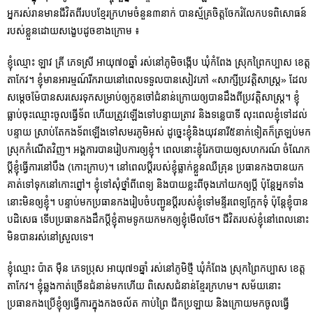
អ្នករស់រានមានជីវិតពីរបបខ្មែរក្រហមចំនួន៣នាក់ បានស្ម័គ្រចិត្តចែករំលែកបទពិសោធន៍
របស់ខ្លួនដោយសង្ខេបដូចខាងក្រោម ៖
ខ្ញុំឈ្មោះ ឡាវ គ្រី ភេទស្រី អាយុ៧០ឆ្នាំ រស់នៅភូមិចង្កើប ឃុំកំពែង ស្រុកព្រៃកប្បាស ខេត្ត
តាកែវ។ ខ្ញុំមានអារម្មណ៍រីករាយនៅពេលទទួលបានសៀវភៅ «សាក្សីប្រវត្តិសាស្រ្ត» ដែល
សម្ដេចម៉ែបានសរសេរទុកសម្រាប់ឲ្យកូនចៅជំនាន់ក្រោយឲ្យបានដឹងពីប្រវត្តិសាស្រ្ត។ ខ្ញុំ
ធ្លាប់ចុះឈ្មោះចូលធ្វើទ័ព ហើយត្រូវឡើងទៅបន្ទាយត្រាវ និងទន្លេបាទី លុះពេលខ្ញុំទៅដល់
បន្ទាយ ស្រាប់​តែកងទ័ពឡើងទៅសមរភូមិអស់ ដូច្នេះខ្ញុំនិងយុវនារី៥នាក់ទៀតក៏ត្រឡប់មក
ស្រុកកំណើតវិញ។ អង្គការបានរៀបការឲ្យខ្ញុំ។ ពេលនោះខ្ញុំរែកបាយឲ្យសហករណ៍ ចំណែក
ប្តីខ្ញុំធ្វើការនៅបឹង (កោះក្រាប)។ នៅពេលប្ដីរបស់ខ្ញុំធ្លាក់ខ្លួនឈឺគ្រុន ប្រធានកងបានយក
គាត់ទៅទុកនៅកោះព្នៅ។ ខ្ញុំទៅសុំថ្នាំពីពេទ្យ និងបាយខ្លះពីចុងភៅយកឲ្យប្តី ប៉ុន្តែអ្នកទាំង
នោះមិនឲ្យខ្ញុំ។ បន្ទាប់មកប្រធានកងរៀបចំបញ្ជូនប្តីរបស់ខ្ញុំទៅមន្ទីរពេទ្យក្អែកទុំ ប៉ុន្តែខ្ញុំបាន
បដិសេធ ទើបប្រធានកងដឹកប្តីខ្ញុំតាមទូកយកមកឲ្យខ្ញុំមើលថែ។ ជីវិតរបស់ខ្ញុំនៅពេលនោះ
មិនបានរស់នៅស្រួល​ទេ។
ខ្ញុំឈ្មោះ ប៉ាត ម៉ឺន ភេទប្រុស អាយុ៧១ឆ្នាំ រស់នៅភូមិថ្មី ឃុំកំពែង ស្រុកព្រៃកប្បាស ខេត្ត
តាកែវ។ ខ្ញុំឆ្លងកាត់ច្រើនជំនាន់មកហើយ ពិសេសជំនាន់ខ្មែរក្រហម។ សម័យនោះ
ប្រធានកងប្រើខ្ញុំឲ្យធ្វើការក្នុងកងចល័ត កាប់ព្រៃ ជីកប្រឡាយ និងក្រោយមកចូលធ្វើ