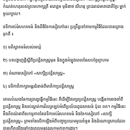
កំណត់ហេតុរបស់ព្រះមហាក្សត្រី នរោត្តម មុនិនាថ សីហនុ ព្រះវររាជមាតាជាតិខ្មែរ ម្នាក់
មួយក្បាល។
វេទិកាអប់រំសហគមន៍ និងពិធីចែកសៀវភៅនេះ ប្រព្រឹត្តទៅតាមកម្មវិធីដែលបានគ្រោង
ទុកគឺ ៖
១) មតិស្វាគមន៍របស់មេឃុំ
២) បទបង្ហាញខ្លីស្តីពីប្រវត្តិសាស្ត្រមុន និងក្នុងអំឡុងពេលនៃរបបខ្មែរក្រហម
៣) អំណានសៀវភៅ «សាក្សីប្រវត្តិសាស្ត្រ»
៤) វេទិកាពិភាក្សាអន្តរជំនាន់ពីមាតិកាប្រវត្តិសាស្ត្រ
គោលបំណងនៃការប្រារព្ធធ្វើកម្មវិធីនេះ គឺដើម្បីថែរក្សាប្រវត្តិសាស្ត្រ បង្កើនការចងចាំពី
ប្រវត្តិសាស្ត្រ និងទប់ស្កាត់ការវិលត្រឡប់អំពើប្រល័យពូជសាសន៍ ប៉ុល ពត។ កម្មវិធីនេះ
នឹងពិពណ៌នាពីសកម្មភាពនៃវេទិកាអប់រំសហគមន៍ និងចែកសៀវភៅ «សាក្សី
ប្រវត្តិសាស្ត្រ» ព្រមទាំងលើកឡើងអំពីបញ្ហាប្រឈមមួយចំនួន និងដំណោះស្រាយដែល
បានកើតឡើងនៅក្នុងពេលអនុវត្តសកម្មភាពការងារ។