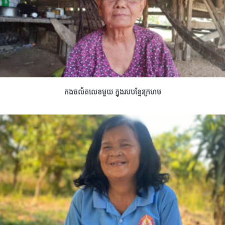
កងចល័តលេខមួយ ក្នុងរបបខ្មែរក្រហម