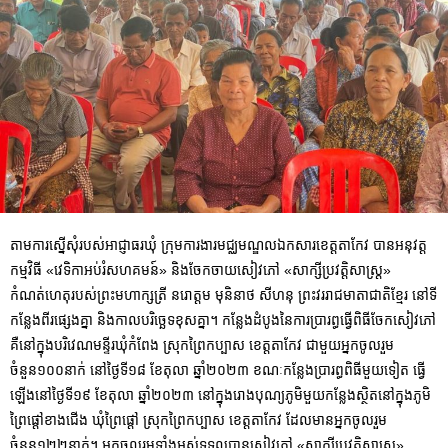
តាមការស្នើសុំរបស់អាជ្ញាធរឃុំ ក្រុមការងារមជ្ឈមណ្ឌល​ឯកសារខេត្តតាកែវ បានអនុវត្ត
កម្មវិធី «វេទិកាអប់រំសហគមន៍» និងចែកចាយសៀវភៅ «សាក្សីប្រវត្តិសាស្រ្ត»
កំណត់ហេតុរបស់ព្រះមហាក្សត្រី នរោត្តម មុនិនាថ សីហនុ ព្រះវររាជមាតាជាតិខ្មែរ នៅទី
កន្លែងពីរផ្សេងគ្នា និងកាលបរិច្ឆេទខុសគ្នា។ កន្លែងដំបូងនៃការប្រារព្ធធ្វើពិធីចែកសៀវភៅ
គឺនៅក្នុងបរិវេណមន្ទីរឃុំកំពែង ស្រុកព្រៃកប្បាស ខេត្តតាកែវ ជាមួយអ្នកចូលរួម
ចំនួន១០០នាក់ នៅថ្ងៃទី១៨ ខែតុលា ឆ្នាំ២០២៣ ខណៈកន្លែងប្រារព្ធពិធីមួយទៀត ធ្វើ
ឡើងនៅថ្ងៃទី១៩ ខែតុលា ឆ្នាំ២០២៣ នៅក្នុងរោងបុណ្យភូមិមួយកន្លែងស្ថិតនៅក្នុងភូមិ
ព្រៃផ្តៅខាងជើង ឃុំព្រៃផ្តៅ ស្រុកព្រៃកប្បាស ខេត្តតាកែវ ដែលមានអ្នកចូលរួម
ចំនួន១២២នាក់។ អ្នកចូលរួមទាំងអស់ទទួលបានសៀវភៅ «សាក្សីប្រវត្តិសាស្ត្រ»