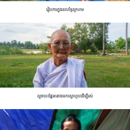
រៀបការក្នុងរបបខ្មែរក្រហម
លួចបេះផ្លែននោងមកស្ងោហូបដើម្បីរស់