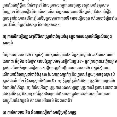
គ្រាន់តែជាព្រឹត្តិការណ៍ធំៗទូទៅ ដែលប្រទេសកម្ពុជាបានជួបប្រទះក្នុងរបបខ្មែរក្រហម
ប៉ុណ្ណោះ។ ចំណែករឿងរ៉ាវបទពិសោធន៍របស់អ្នករស់រានមានជីវិតម្នាក់ៗ គឺជាសាច់រឿង
ផ្ទាល់ខ្លួនដែលបានកើតឡើងលើបុគ្គលម្នាក់ៗដោយមិនអាចជៀសផុត ហើយសាច់រឿងទាំង
នេះ គឺចាំបាច់ត្រូវតែថែរក្សា និងចងក្រងទុក។
គ) ការលើកឡើងត្រួសៗពីវិធីសាស្ត្រចាំបាច់មួយចំនួនក្នុងការទប់ស្កាត់អំពើប្រល័យពូជ
សាសន៍
ចំណុចនេះលោក ផេង ពង្សរ៉ាស៊ី បានសួរសំណួរទៅកាន់អ្នកចូលរួមថា «តើលោកយាយ
លោកតា អ៊ុំពូមីង ចង់ឲ្យមានរបបខ្មែរក្រហមម្តងទៀតដែរឬទេ?» អ្នកគ្រប់គ្នាបានឆ្លើយព្រម
គ្នាថា «មិនចង់ឲ្យមានទៀតទេ»។ ផ្តើមចេញពីចម្លើយនេះ លោក ផេង ពង្សរ៉ាស៊ី បាន
លើកយកវិធីសាស្ត្រចាំបាច់ចំនួន៣ ដែលបុគ្គលម្នាក់ៗ និងគ្រួសារនីមួយៗអាចចូលរួមទប់
ស្កាត់ជាចាំបាច់។ វិធីសាស្ត្រទាំងបីនោះគឺ ៖ ១) កុំប្រព្រឹត្តអំពើហិង្សា ឬត្រូវនិយាយប្រឆាំង
ចំពោះអំពើហិង្សា, ២) កុំរើសអើងគ្នា ឬប្រកាន់ពណ៌សម្បុរគ្នា ឬប្រកាន់និន្នាការនយោបាយ
រវាងគ្នានឹងគ្នា, និង ៣) អប់រំអ្នកដទៃឲ្យយល់ពីភាពសម្បូរបែបរបស់មនុស្សចំពោះភាព
សម្បូរបែបនៃវប្បធម៌ សាសនា អរិយធម៌ និងជនជាតិ។
ង) ការចែកចាយ និង អំណានសៀវភៅសាក្សីប្រវត្តិសាស្ត្រ