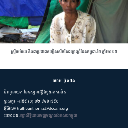
ស្រ្តីមេម៉ាយ និងជាប្រជាជនភៀសសឹកនៃជម្លោះព្រំដែនកម្ពុជា-ថៃ ឆ្នាំ២០២៥
សោម ប៊ុនថន
និពន្ធនាយក នៃទស្សនាវដ្តីស្វែងរកការពិត
ទូរសព្ទ៖ +៨៥៥ (០) ១២ ៩៩៦ ៧៥០
អ៊ីម៉ែល៖ truthbunthorn.s@dccam.org
©២០២៦
រក្សាសិទ្ធិដោយមជ្ឈមណ្ឌលឯកសារកម្ពុជា