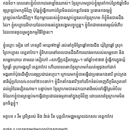
កងទ័ព។ ពេលនោះខ្ញុំលំបាកវេទនាខ្លាំងណាស់។ ខ្មែរក្រហមប្រាប់ខ្ញុំឲ្យទៅកាប់ព្រៃ៥ឆ្នាំទើប
ឲ្យត្រឡប់មកភូមិវិញ ប៉ុន្តែខ្ញុំធ្វើការកាប់ព្រៃមិនដល់កន្លះខែផង ប្រធានកងឲ្យខ្ញុំ
ត្រឡប់មករែកដីវិញ។ ឪពុកម្ដាយរបស់ខ្ញុំបានស្លាប់ក្នុងរបបខ្មែរក្រហម ក៏ខ្ញុំមិនបានដឹង
ដែរ។ ខ្ញុំសប្បាយរីករាយដែលបានរស់ក្នុងសង្គមបច្ចុប្បន្ន។ ខ្ញុំពិតជាមានអារម្មណ៍រំភើប
ដែលបានចូលរួមក្នុងកម្មវិធីថ្ងៃនេះ។
ខ្ញុំឈ្មោះ អៀន ពៅ ភេទស្រី អាយុ៧២ឆ្នាំ រស់នៅភូមិព្រៃផ្ដៅខាងជើង ឃុំព្រៃផ្ដៅ ស្រុក
ព្រៃកប្បាស ខេត្តតាកែវ។ ខ្ញុំរីករាយនៅពេលបានដឹងពីការយាងមករបស់សម្ដេចតា និង
សម្ដេចយាយ តាមរយៈសៀវភៅ «សាក្សីប្រវត្តិសាស្រ្ត»។ នៅឆ្នាំ១៩៧៧ ខ្ញុំធ្វើការក្នុងឃុំ
ព្រៃផ្គាំ ស្រុកអង្គរបូរី ខេត្តតាកែវ ហើយពេលនោះខ្មែរក្រហមកំណត់ឲ្យចុងភៅដាក់
អង្ករ៣កំប៉ុងដើម្បីបបរឲ្យប្រជាជនហូប។ ក្រោយមកខ្ញុំបានធ្វើជាប្រធានកងនារី គ្រប់គ្រង
នារីឃុំប្រហែល៤០០ទៅ៥០០នាក់។ ខ្ញុំដឹកនាំកងនារីៗទៅលើកទំនប់ចេញពីភូមិរហូតទៅ
ដល់ព្រំដែនវៀតណាម។ បន្ទាប់មក ខ្មែរក្រហមបានដកយកនារីអស់ទៅធ្វើស្រែអំបិល
ចំណែកខ្ញុំបានត្រឡប់មកធ្វើជាប្រជាជនធម្មតានៅក្នុងភូមិវិញ ដោយសារខ្មែរក្រហមមិន
ទុកចិត្តខ្ញុំ។
អត្ថបទ ៖ រឹម ស្រីស្រស់ និង ង៉ាន់ វីន បុគ្គលិកមជ្ឈមណ្ឌលឯកសារ ខេត្តកាកែវ
រូបថត ៖ បណ្ណសារមជ្ឈមណ្ឌលឯកសារកម្ពុជា