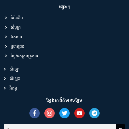
ផ្សេងៗ
ទំព័រដើម
សំបុត្រ
ឯកសារ
ស្រាវជ្រាវ
ស្វែងរកក្រុមគ្រួសារ
សិល្បៈ
សំឡេង
វីដេអូ
ស្វែងរកព័ត៌មានបន្ថែម