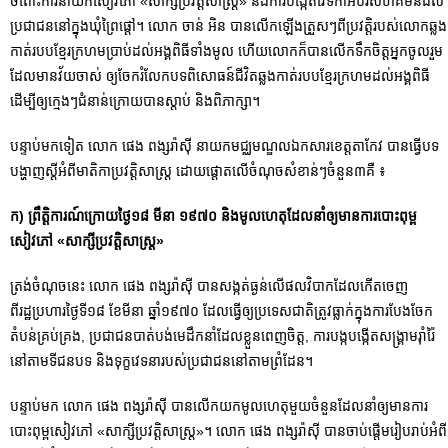
ចំពោះការនាំយកសៀវភៅ «សាក្សីប្រវត្តិសាស្ត្រ» និងការបង្កើតវេទិកាអប់រំសហគមន៍ដល់
ប្រជាជននៅក្នុងឃុំព្រៃផ្តៅ។ លោក ចាន់ អិន បានលើកឡើងត្រួសៗពីប្រវត្តិរបស់លោកឆ្លង
កាត់របបខ្មែរក្រហមប្រាប់ដល់អង្គពិធីទាំងមូល ហើយលោកក៏បានលើកទឹកចិត្តអ្នកចូលរួម
ដែលមានវ័យចាស់ ឲ្យចែករំលែកបទពិសោធន៍ជីវិតឆ្លងកាត់របបខ្មែរក្រហមដល់អង្គពិធី
ដើម្បី​ឲ្យក្មេងៗជំនាន់ក្រោយ​បានស្តាប់ និងពិភាក្សា។
បន្ទាប់មកទៀត លោក ផេង ពង្សរ៉ាស៊ី នាយកមជ្ឈមណ្ឌលឯកសារខេត្តតាកែវ បានធ្វើបទ
បង្ហាញស្តីអំពីមាតិកាប្រវត្តិសាស្ត្រ ដោយផ្តោតលើចំណុចសំខាន់ៗចំនួន៣គឺ ៖
ក) ព្រឹត្តិការណ៍ក្រោយថ្ងៃ១៨ មីនា ១៩៧០ និងមូលហេតុដែលនាំឲ្យមានការបោះពុម្ព
សៀវភៅ
«សាក្សីប្រវត្តិសាស្រ្ត»
ត្រង់ចំណុចនេះ លោក ផេង ពង្សរ៉ាស៊ី បានសង្កត់ធ្ងន់លើផលវិបាកដែលកើតចេញ
ពីរដ្ឋប្រហារថ្ងៃទី១៨ ខែមីនា ឆ្នាំ១៩៧០ ដែលធ្វើឲ្យប្រទេសជាតិត្រូវធ្លាក់ក្នុងការបែងចែក
តំបន់គ្រប់គ្រង, ប្រជាជនបាត់បង់មេដឹកនាំដែលខ្លួនពេញចិត្ត, ការបង្កបង្កើតសង្គ្រាមរ៉ាំរ៉ៃ
នៅតាមទីជនបទ និងទុក្ខវេទនារបស់ប្រជាជននៅតាមព្រំដែន។
បន្ទាប់មក លោក ផេង ពង្សរ៉ាស៊ី បានលើកយកមូលហេតុមួយចំនួនដែលនាំឲ្យមានការ
បោះពុម្ពសៀវភៅ «សាក្សីប្រវត្តិសាស្ត្រ»។ លោក ផេង ពង្សរ៉ាស៊ី បានចាប់ផ្តើមរៀបរាប់អំពី