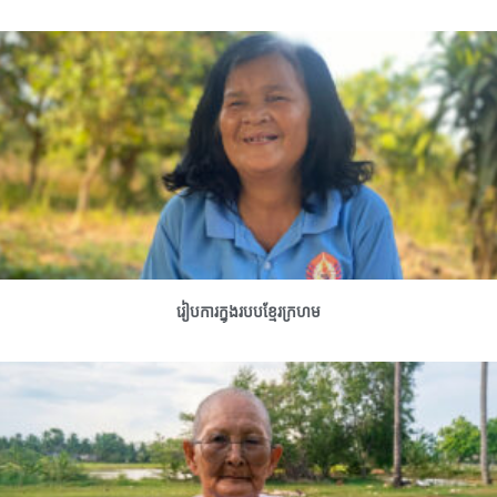
រៀបការក្នុងរបបខ្មែរក្រហម