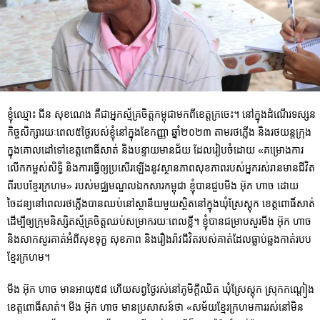
ខ្ញុំឈ្មោះ ជីន សុខណេង គឺជាអ្នកស្ម័គ្រចិត្តកម្ពុជាមកពីខេត្តក្រចេះ។ នៅក្នុងដំណើរទស្សន
កិច្ចសិក្សារយៈពេល៥ថ្ងៃរបស់ខ្ញុំនៅក្នុងខែកញ្ញា ឆ្នាំ២០២៣ តាមរថភ្លើង និងរថយន្តក្រុង
ក្នុងគោលដៅទៅខេត្តពោធិ៍សាត់ និងបន្ទាយមានជ័យ ដែលរៀបចំដោយ «គម្រោងការ
លើកកម្ពស់សិទ្ធិ និងការធ្វើឲ្យប្រសើរឡើងនូវស្ថានភាពសុខភាពរបស់អ្នករស់រានមានជីវិត
ពីរបបខ្មែរក្រហម» របស់មជ្ឈមណ្ឌលឯកសារកម្ពុជា ខ្ញុំបានជួបមីង អ៊ុក ហាច ដោយ
ចៃដន្យនៅពេលរថភ្លើងបានឈប់នៅស្ថានីយមួយស្ថិតនៅក្នុងឃុំស្រែស្តុក ខេត្តពោធិ៍សាត់
ដើម្បីឲ្យក្រុមនិស្សិតស្ម័គ្រចិត្តឈប់សម្រាករយៈពេលខ្លី។ ខ្ញុំបានជម្រាបសួរមីង អ៊ុក ហាច
និងសាកសួរគាត់អំពីសុខទុក្ខ សុខភាព និងរឿងរ៉ាវជីវិតរបស់គាត់ដែលធ្លាប់ឆ្លងកាត់របប
ខ្មែរក្រហម។
មីង អ៊ុក ហាច មានអាយុ៥៨ ហើយសព្វថ្ងៃរស់នៅភូមិក្តីឈិត ឃុំស្រែស្តុក ស្រុកកណ្តៀង
ខេត្តពោធិ៍សាត់។ មីង អ៊ុក ហាច មានប្រសាសន៍ថា «សម័យខ្មែរក្រហមការរស់នៅមិន