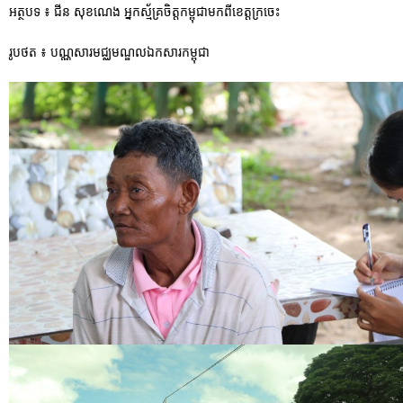
អត្ថបទ ៖ ជីន សុខណេង អ្នកស្ម័គ្រចិត្តកម្ពុជាមកពីខេត្តក្រចេះ
រូបថត ៖ បណ្ណសារមជ្ឈមណ្ឌលឯកសារកម្ពុជា