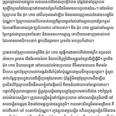
ស្រួលដូចសម័យឥឡូវទេ សម័យនេះយើងចង់ហូបអ្វីក៏បាន ប៉ុន្តែជំនាន់ខ្មែរក្រហម
សូម្បីតែក្រសាំងដែលដុះនៅតាមវាលស្រែក៏យើងមិនអាចបេះហូបបានដែរ»។ នៅសម័យ
ខ្មែរក្រហម មីង អ៊ុក ហាច នៅវ័យកុមារនៅឡើយ និងមានអាយុប្រមាណតែជាង១០ឆ្នាំតែ
ប៉ុណ្ណោះ។ ខ្មែរក្រហមបានបំបែកគាត់ចេញពីម្តាយឲ្យទៅរស់នៅមណ្ឌលកុមារព្រែកខ្ពស់
ដែលនៅទីនោះមានក្មេងៗប្រហែល២០ ទៅ៣០នាក់។ មីង អ៊ុក ហាច ត្រូវរស់នៅមណ្ឌល
ព្រែកខ្ពស់ជាមួយក្មេងទាំងនោះ និងបានសហការគ្នាល្អ ទោះបីពេលនោះក្រុមរបស់គាត់
ដែលមានសមាជិក១០នាក់ ធ្លាប់ដើរលួចចេក​​ ក្រសាំង មកហូបក៏ដោយ។
ប្រធានកងខ្មែរក្រហមបានប្រើមីង អ៊ុក ហាច ឲ្យធ្វើការងារចាប់ពីម៉ោង៧ព្រឹក រហូតដល់
ម៉ោង១១ រួមមាន ដើររើសអាចម៍គោ និងកាប់ចិញ្ច្រាំដើមទន្រ្ទានខែត្រដើម្បីធ្វើជី។ អ្នកមីង
អ៊ុក ហាច និយាយបន្តថា នៅពេលដល់ម៉ោងហូបបាយ គឺមិនមានបាយទេ គឺមានតែ
ទឹកបបរ ព្រោះខ្មែរក្រហមដាក់អង្ករតែពីរកំប៉ុងតែប៉ុណ្ណោះជាមួយទឹកមួយខ្ទះត្នោត។ ខ្ញុំលួច
ដាក់បន្លែខ្លះចូលក្នុងបបរដើម្បីហូបឲ្យណែនពោះ ប៉ុន្តែខ្ញុំមិនឲ្យខ្មែរក្រហមដឹងឡើយ
ប្រសិនបើខ្មែរក្រហមដឹងនឹងយកខ្ញុំទៅមន្ទីរអប់រំ គឺមានន័យថាយកទៅសម្លាប់ចោល។
បន្ទាប់ពីខ្ញុំហូបបាយរួចរាល់ ខ្ញុំត្រូវចូលរៀនជាមួយគ្រូខ្មែរក្រហមចាប់ពីម៉ោង ១២ថ្ងៃត្រង់
ដល់ម៉ោង១រសៀល។ គ្រូបានបង្រៀនខ្ញុំនៅកន្លែងហូបបាយ នៅសាលារៀនភូមិពោធិ៍ នៅ
សាលារៀនទន្លេអុង និងនៅតាមផ្ទះប្រជាជនក្នុងភូមិ។ កាលនោះសិស្សមិនមានច្រើនទេ គឺ
ចាប់ពី៤នាក់ ទៅ ១០នាក់តែប៉ុណ្ណោះ។ ក្មេងខ្លះបានចូលរៀន ហើយក្មេងខ្លះទៀតក៏មិនបាន