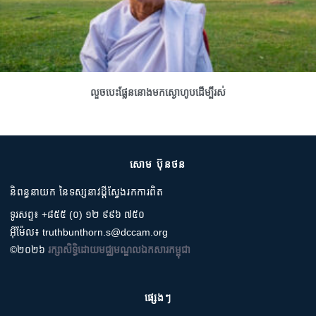
លួចបេះផ្លែននោងមកស្ងោហូបដើម្បីរស់
សោម ប៊ុនថន
និពន្ធនាយក នៃទស្សនាវដ្តីស្វែងរកការពិត
ទូរសព្ទ៖ +៨៥៥ (០) ១២ ៩៩៦ ៧៥០
អ៊ីម៉ែល៖ truthbunthorn.s@dccam.org
©២០២៦
រក្សាសិទ្ធិដោយមជ្ឈមណ្ឌលឯកសារកម្ពុជា
ផ្សេងៗ