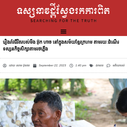
រឿងរ៉ាវជីវិតរបស់មីង អ៊ុក ហាច នៅក្នុងសម័យខ្មែរក្រហម តាមរយៈដំណើរ
ទស្សនកិច្ចសិក្សាតាមរថភ្លើង
ដោយ
សោម ប៊ុនថន
September 22, 2023
1:40 pm
ឯកសារ
មតិយោបល់