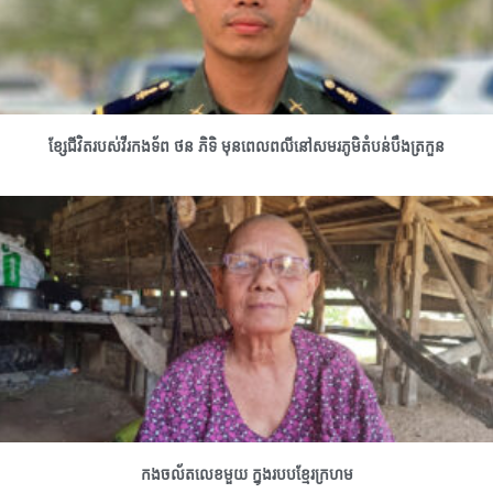
ខ្សែជីវិតរបស់វីរកងទ័ព ថន ភិទិ មុនពេលពលីនៅសមរភូមិតំបន់បឹងត្រកួន
កងចល័តលេខមួយ ក្នុងរបបខ្មែរក្រហម