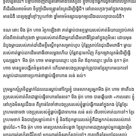
ចូលរៀនដែរ។ បន្ទាប់ពីចេញពីរៀននៅម៉ោង១រសៀល ខ្ញុំចាប់ចុះធ្វើការដូចនៅពេលព្រឹកដែរ
គឺដើររើសអាចម៍គោ ចិញ្ច្រាំដើមទន្រ្ទានខែត្រដើម្បីធ្វើជី។ នៅពេលក្មេងៗនៅក្នុងកងកុមារ
មានជំងឺ ពេទ្យឲ្យថ្នាំខ្មៅៗឬហៅថា ថ្នាំអាចម៍ទន្សាយទុកឲ្យយើងលេបព្យាបាលជំងឺ។
ខណៈនោះ មីង អ៊ុក ហាច រំឭកឡើងថា គាត់ធ្លាប់បានឮម្តាយរបស់គាត់និយាយប្រាប់គាត់
តាំងពីគាត់នៅក្មេងថា ម្តាយរបស់គាត់គឺជាអ្នកដាំដើមពោធិ៍ជ្រៃនៅក្នុងភូមិនេះ ដោយមុន
ដំបូងម្តាយរបស់គាត់ដាំដើមខ្ទឹមស្លឹកទុកសម្រាប់ហូប​ ប៉ុន្តែស្រាប់តែដុះដើមពោធិ៍។ ម្តាយ
របស់គាត់ធ្លាប់ដកដើមពោធិ៍ចោលម្តងហើយ ប៉ុន្តែវាដុះមកវិញ ក៏ទុកឲ្យវាលូតធំដើម្បីធ្វើ
បុណ្យឆ្លង។ មីង អ៊ុក ហាច មានម្តាយឈ្មោះ ហុង អិត ឪពុកឈ្មោះ ស្រាំង គុក​។ អ៊ុក
ហាច មានប្អូនបង្កើតចំនួន៦នាក់​ ហើយមានបងប្រុសម្នាក់ត្រូវបានខ្មែរក្រហមយកទៅ
សម្លាប់ដោយចោទប្រកាន់ថាធ្លាប់ធ្វើទាហាន លន់ នល់​។
ក្រុមអ្នកស័្មគ្រចិត្តម្នាក់ដែលឈរស្តាប់នៅក្បែរខ្ញុំ បានសាកសួរអ្នកមីង អ៊ុក ហាច ថាតើបង
ប្រុសរបស់គាត់ពិតជាធ្លាប់ធ្វើទាហានមែនទេ? មីង អ៊ុក ហាច បានឆ្លើយថា «កាលនោះ ខ្ញុំ
នៅក្មេងមិនសូវដឹងទេ គឺគ្រាន់តែចាំថាបងប្រុសរបស់ខ្ញុំធ្លាប់ធ្វើការនៅក្នុងកង ប៉ុន្តែខ្មែរ
ក្រហមចោទថា បងប្រុសរបស់ខ្ញុំធ្លាប់ធ្វើជាទាហាន លន់ នល់ ទើបចាប់គាត់យកទៅ។ ខ្មែរ
ក្រហមចាក់ និងបាញ់សម្លាប់គាត់។ ខ្ញុំ និងឪពុកម្តាយរបស់ខ្ញុំគឺជាអ្នកកប់សពរបស់គាត់
ផ្ទាល់ដៃ»។ មីង អ៊ុក ហាច មានប្រសាសន៍បន្តថា ខ្មែរក្រហមដេញសម្លាប់អ្នកផ្សេងទៀត
អ្នកណារត់រួចក៏រួចជីវិតទៅ អ្នកណារត់មិនរួចក៏ស្លាប់ទៅ។ ភាគច្រើននៃអ្នកដែលស្លាប់