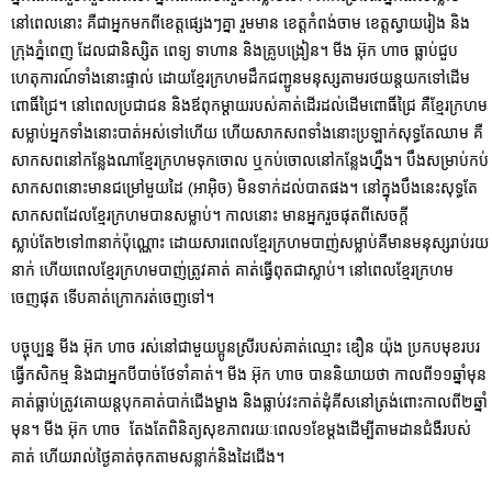
នៅពេលនោះ គឺជាអ្នកមកពីខេត្តផ្សេងៗគ្នា រួមមាន ខេត្តកំពង់ចាម ខេត្តស្វាយរៀង និង
ក្រុងភ្នំពេញ ដែលជានិស្សិត ពេទ្យ ទាហាន​ និងគ្រូបង្រៀន។ មីង អ៊ុក ហាច ធ្លាប់ជួប
ហេតុការណ៍ទាំងនោះផ្ទាល់ ដោយខ្មែរក្រហមដឹកជញ្ជូនមនុស្សតាមរថយន្តយកទៅដើម
ពោធិ៍ជ្រៃ។ នៅពេលប្រជាជន និងឪពុកម្តាយរបស់គាត់ដើរដល់ដើមពោធិ៍ជ្រៃ គឺខ្មែរក្រហម
សម្លាប់អ្នកទាំងនោះបាត់អស់ទៅហើយ ហើយសាកសពទាំងនោះប្រឡាក់សុទ្ធតែឈាម គឺ
សាកសពនៅកន្លែងណាខ្មែរក្រហមទុកចោល ឬកប់ចោលនៅកន្លែងហ្នឹង។ បឹងសម្រាប់កប់
សាកសពនោះមានជម្រៅមួយដៃ (អាអ៊ិច) មិនទាក់ដល់បាតផង។ នៅក្នុងបឹងនេះសុទ្ធតែ
សាកសពដែលខ្មែរក្រហមបានសម្លាប់។ កាលនោះ មានអ្នករួចផុតពីសេចក្តី
ស្លាប់តែ២ទៅ៣នាក់ប៉ុណ្ណោះ ដោយសារពេលខ្មែរក្រហមបាញ់សម្លាប់គឺមានមនុស្សរាប់រយ
នាក់ ហើយពេលខ្មែរក្រហមបាញ់ត្រូវគាត់ គាត់ធ្វើពុតជាស្លាប់។ នៅពេលខ្មែរក្រហម
ចេញផុត ទើបគាត់ក្រោករត់ចេញទៅ។
បច្ចុប្បន្ន មីង អ៊ុក ហាច រស់នៅជាមួយប្អូនស្រីរបស់គាត់ឈ្មោះ ឌឿន យ៉ុង ប្រកបមុខរបរ
ធ្វើកសិកម្ម និងជាអ្នកបីបាច់ថែទាំគាត់។ មីង អ៊ុក ហាច បាននិយាយថា កាលពី១១ឆ្នាំមុន
គាត់ធ្លាប់ត្រូវគោយន្តបុកគាត់បាក់ជើងម្ខាង និងធ្លាប់វះកាត់ដុំគីសនៅត្រង់ពោះកាលពី២ឆ្នាំ
មុន។ មីង អ៊ុក ហាច តែងតែពិនិត្យសុខភាពរយៈពេល១ខែម្តងដើម្បីតាមដានជំងឺរបស់
គាត់ ហើយរាល់ថ្ងៃគាត់ចុកតាមសន្លាក់និងដៃជើង។