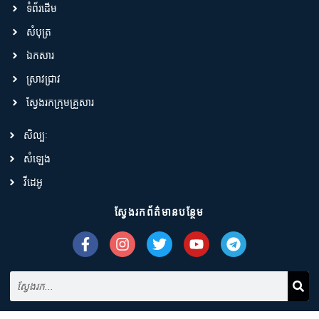
ទំព័រដើម
សំបុត្រ
ឯកសារ
ស្រាវជ្រាវ
ស្វែងរកក្រុមគ្រួសារ
សិល្បៈ
សំឡេង
វីដេអូ
ស្វែងរកព័ត៌មានបន្ថែម