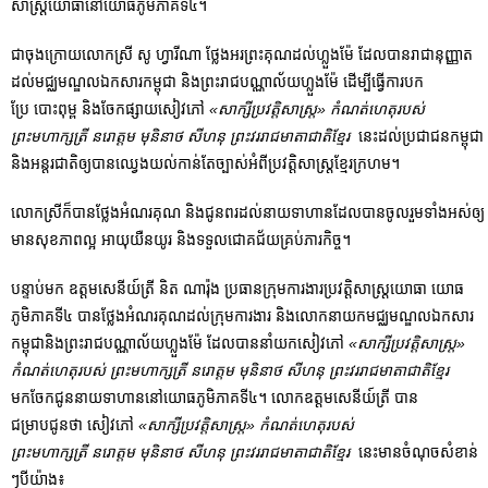
សាស្រ្តយោធានៅយោធភូមិភាគទី៤។
ជាចុងក្រោយលោកស្រី សូ ហ្វារីណា ថ្លែងអរព្រះគុណដល់ហ្លួងម៉ែ ដែលបានរាជានុញ្ញាត
ដល់មជ្ឈមណ្ឌលឯកសារកម្ពុជា និងព្រះរាជបណ្ណាល័យហ្លួងម៉ែ ដើម្បីធ្វើការបក
ប្រែ បោះពុម្ព និងចែកផ្សាយសៀវភៅ
«សាក្សីប្រវត្តិសាស្រ្ត» កំណត់ហេតុរបស់
ព្រះមហាក្សត្រី នរោត្តម មុនិនាថ សីហនុ ព្រះវររាជមាតាជាតិខ្មែរ
នេះដល់ប្រជាជនកម្ពុជា
និងអន្តរជាតិឲ្យបានឈ្វេងយល់កាន់តែច្បាស់អំពីប្រវត្តិសាស្រ្តខ្មែរក្រហម។
លោកស្រីក៏បានថ្លែងអំណរគុណ និងជូនពរដល់នាយទាហានដែលបានចូលរួមទាំងអស់ឲ្យ
មានសុខភាពល្អ អាយុយឺនយូរ និងទទួលជោគជ័យគ្រប់ភារកិច្ច។
បន្ទាប់មក ឧត្តមសេនីយ៍ត្រី និត ណារ៉ុង ប្រធានក្រុមការងារប្រវត្តិសាស្រ្តយោធា យោធ
ភូមិភាគទី៤ បានថ្លែងអំណរគុណដល់ក្រុមការងារ និងលោកនាយកមជ្ឈមណ្ឌលឯកសារ
កម្ពុជានិងព្រះរាជបណ្ណាល័យហ្លួងម៉ែ ដែលបាននាំយកសៀវភៅ
«សាក្សីប្រវត្តិសាស្រ្ត»
កំណត់ហេតុរបស់ ព្រះមហាក្សត្រី នរោត្តម មុនិនាថ សីហនុ ព្រះវររាជមាតាជាតិខ្មែរ
មកចែកជូននាយទាហាននៅយោធភូមិភាគទី៤។ លោកឧត្តមសេនីយ៍ត្រី បាន
ជម្រាបជូនថា សៀវភៅ
«សាក្សីប្រវត្តិសាស្រ្ត» កំណត់ហេតុរបស់
ព្រះមហាក្សត្រី នរោត្តម មុនិនាថ សីហនុ ព្រះវររាជមាតាជាតិខ្មែរ
នេះមានចំណុចសំខាន់​
ៗបីយ៉ាង៖