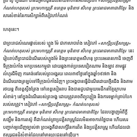
ស្រី សូ ហ្វារីណា បានជម្រាបជូនដល់នាយទាហានអំពីសៀវភៅ
«សាក្សីប្រវត្តិសាស្រ្ត»
កំណត់ហេតុរបស់ ព្រះមហាក្សត្រី នរោត្តម មុនិនាថ សីហនុ ព្រះវររាជមាតាជាតិខ្មែរ
និង
សារសំខាន់នៃការសិក្សាអំពីសៀវភៅកំណត់
ហេតុនេះ។
ជាព្រះរាជសំណេរផ្ទាល់របស់ ហ្លួង ម៉ែ ជាភាសាបារាំង សៀវភៅ
«សាក្សីប្រវត្តិសាស្រ្ត»
កំណត់ហេតុរបស់ ព្រះមហាក្សត្រី នរោត្តម មុនិនាថ សីហនុ ព្រះវររាជមាតាជាតិខ្មែរ
នេះ
រៀបរាប់ពីព្រះរាជដំណើររបស់ហ្លួងម៉ែ​ និងព្រះនរោត្តមសីហនុ ព្រះបរមរតនកោដិ ចេញពី
ទីក្រុងប៉េកាំង មកប្រទេសកម្ពុជា ដោយឆ្លងកាត់ប្រទេសវៀតណាម និងឡាវ តាមផ្លូវ
លំហូរជីមិញ ការគង់នៅរបស់ព្រះអង្គរយៈពេល៣៩ថ្ងៃ​នៅក្នុងឆ្នាំ១៩៧៣ និង
ដំណើរយាងត្រឡប់ទៅទីក្រុងប៉េកាំងវិញ។ ព្រះអង្គបានធ្វើដំណើរដោយថ្មើរជើង និងតាម
រថយន្ត ពីខេត្តស្ទឹងត្រែង ទៅខេត្តសៀមរាប​ និងបានជួបជាមួយមេដឹកនាំខ្មែរក្រហម
សំខាន់ៗ នៅក្នុងដំណើររបស់ព្រះអង្គ ដោយត្រូវគេចពីព្យុះភ្លៀង និងការទម្លាក់គ្រាប់បែក
របស់សត្រូវ។ សៀវភៅ
«សាក្សីប្រវត្តិសាស្រ្ត» កំណត់ហេតុរបស់
ព្រះមហាក្សត្រី នរោត្តម មុនិនាថ សីហនុ ព្រះវររាជមាតាជាតិខ្មែរ
ដែលបង្ហាញអំពីក្តី
សង្ឃឹម និងការតស៊ូ គឺជាកំណត់ត្រាប្រវត្តិសាស្រ្តដែលមិនអាចកាត់ថ្លៃបាន ហើយសរ
បញ្ជាក់ឲ្យឃើញច្បាស់ថា​ ព្រះអង្គគឺជាសាក្សីនៃការពិត និងប្រវត្តិសាស្រ្ត ហើយដែលជា
ឥស្សរជនដ៏សំខាន់ដែលនៅមានព្រះជន្មនៅឡើយ។