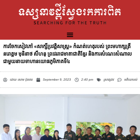
ការចែកសៀវភៅ «សាក្សីប្រវត្តិសាស្រ្ត» កំណត់ហេតុរបស់ ព្រះមហាក្សត្រី
នរោត្តម មុនិនាថ សីហនុ ព្រះវររាជមាតាជាតិខ្មែរ និងការសំណេះសំណាល
ជាមួយនាយទាហានយោធភូមិភាគទី៤
ដោយ
សោម ប៊ុនថន
September 9, 2023
2:40 pm
ស្រាវជ្រាវ
មតិយោបល់