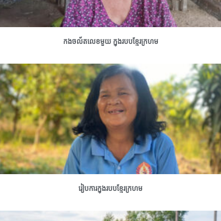
កងចល័តលេខមួយ ក្នុងរបបខ្មែរក្រហម
រៀបការក្នុងរបបខ្មែរក្រហម