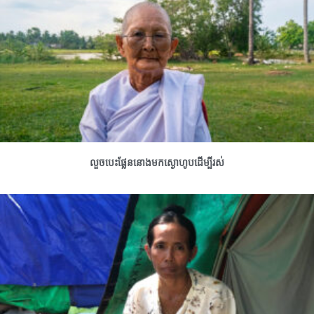
លួចបេះផ្លែននោងមកស្ងោហូបដើម្បីរស់