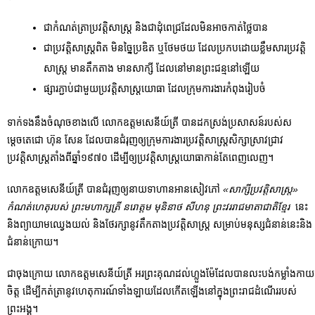
ជាកំណត់ត្រាប្រវត្តិសាស្រ្ត និងជាដុំពេជ្រដែលមិនអាចកាត់ថ្លៃបាន
ជាប្រវត្តិសាស្រ្តពិត មិនច្នៃប្រឌិត ឬថែមថយ ដែលប្រកបដោយខ្លឹមសារប្រវត្តិ
សាស្រ្ត មានតឹកតាង មានសាក្សី ដែលនៅមានព្រះជន្មនៅឡើយ
ផ្សារភ្ជាប់ជាមួយប្រវត្តិសាស្រ្តយោធា ដែលក្រុមការងារកំពុងរៀបចំ
ទាក់ទងនឹងចំណុចខាងលើ លោកឧត្តមសេនីយ៍ត្រី បានដកស្រង់ប្រសាសន៍របស់ស
ម្តេចតេជោ ហ៊ុន សែន ដែលបានជំរុញឲ្យក្រុមការងារប្រវត្តិសាស្រ្តសិក្សាស្រាវជ្រាវ
ប្រវតិ្តសាស្រ្តតាំងពីឆ្នាំ១៩៧០ ដើម្បីឲ្យប្រវត្តិសាស្រ្តយោធាកាន់តែពេញលេញ។
លោកឧត្តមសេនីយ៍ត្រី បានជំរុញឲ្យនាយទាហានអានសៀវភៅ
«សាក្សីប្រវត្តិសាស្រ្ត»
កំណត់ហេតុរបស់ ព្រះមហាក្សត្រី នរោត្តម មុនិនាថ សីហនុ ព្រះវររាជមាតាជាតិខ្មែរ
នេះ
និងព្យាយាមឈ្វេងយល់ និងថែរក្សានូវតឹកតាងប្រវត្តិសាស្រ្ត សម្រាប់មនុស្សជំនាន់នេះនិង
ជំនាន់ក្រោយ។
ជាចុងក្រោយ លោកឧត្តមសេនីយ៍ត្រី អរព្រះគុណដល់ហ្លួងម៉ែដែលបានលះបង់កម្លាំងកាយ
ចិត្ត ដើម្បីកត់ត្រានូវហេតុការណ៍ទាំងឡាយដែលកើតឡើងនៅក្នុងព្រះរាជដំណើររបស់
ព្រះអង្គ។