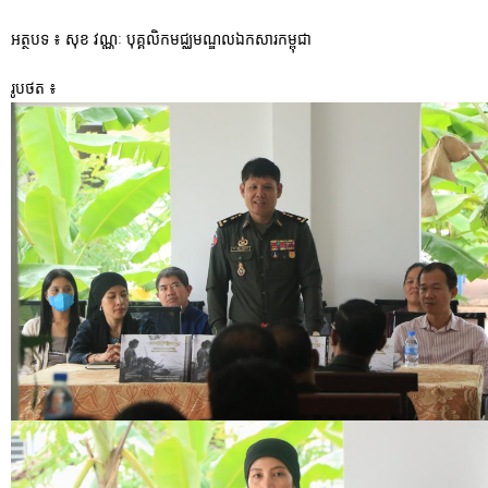
អត្ថបទ ៖ សុខ វណ្ណៈ បុគ្គលិកមជ្ឈមណ្ឌលឯកសារកម្ពុជា
រូបថត ៖