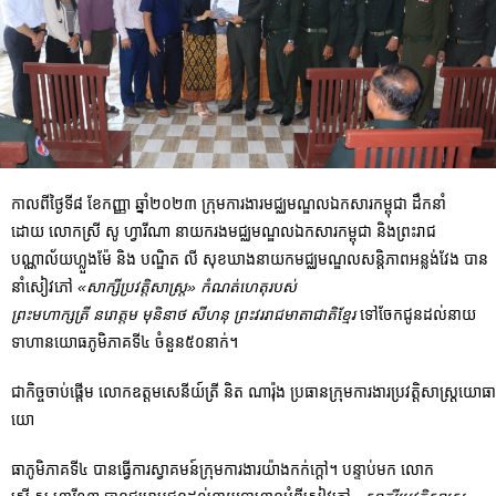
កាលពីថ្ងៃទី៨ ខែកញ្ញា ឆ្នាំ២០២៣ ក្រុមការងារមជ្ឈមណ្ឌលឯកសារកម្ពុជា ដឹកនាំ
ដោយ លោកស្រី សូ ហ្វារីណា នាយករងមជ្ឈមណ្ឌលឯកសារកម្ពុជា និងព្រះរាជ
បណ្ណាល័យហ្លួងម៉ែ និង បណ្ឌិត លី សុខឃាង​នាយកមជ្ឈមណ្ឌលសន្តិភាពអន្លង់វែង បាន
នាំសៀវភៅ
«សាក្សីប្រវត្តិសាស្រ្ត» កំណត់ហេតុរបស់
ព្រះមហាក្សត្រី នរោត្តម មុនិនាថ សីហនុ ព្រះវររាជមាតាជាតិខ្មែរ
ទៅចែកជូនដល់នាយ
ទាហានយោធភូមិភាគទី៤ ចំនួន៥០នាក់។
ជាកិច្ចចាប់ផ្តើម លោកឧត្តមសេនីយ៍ត្រី និត ណារ៉ុង ប្រធានក្រុមការងារប្រវត្តិសាស្រ្តយោធា​
យោ
ធាភូមិភាគទី៤ បានធ្វើការស្វាគមន៍ក្រុមការងារយ៉ាងកក់ក្តៅ។ បន្ទាប់មក លោក