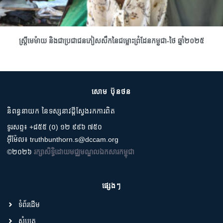
ស្រ្តីមេម៉ាយ និងជាប្រជាជនភៀសសឹកនៃជម្លោះព្រំដែនកម្ពុជា-ថៃ ឆ្នាំ២០២៥
សោម ប៊ុនថន
និពន្ធនាយក នៃទស្សនាវដ្តីស្វែងរកការពិត
ទូរសព្ទ៖ +៨៥៥ (០) ១២ ៩៩៦ ៧៥០
អ៊ីម៉ែល៖ truthbunthorn.s@dccam.org
©២០២៦
រក្សាសិទ្ធិដោយមជ្ឈមណ្ឌលឯកសារកម្ពុជា
ផ្សេងៗ
ទំព័រដើម
សំបុត្រ