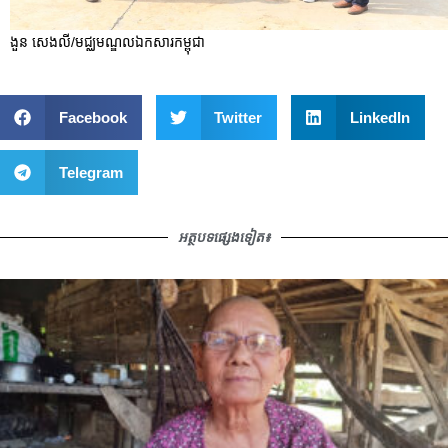
ងួន សេងលី/មជ្ឈមណ្ឌលឯកសារកម្ពុជា
Facebook
Twitter
LinkedIn
Telegram
អត្ថបទផ្សេងទៀត៖