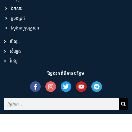
ឯកសារ
ស្រាវជ្រាវ
ស្វែងរកក្រុមគ្រួសារ
សិល្បៈ
សំឡេង
វីដេអូ
ស្វែងរកព័ត៌មានបន្ថែម