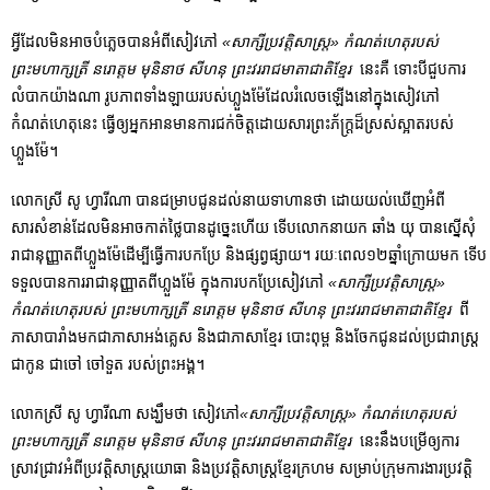
អ្វីដែលមិនអាចបំភ្លេចបានអំពីសៀវភៅ
«សាក្សីប្រវត្តិសាស្រ្ត» កំណត់ហេតុរបស់
ព្រះមហាក្សត្រី នរោត្តម មុនិនាថ សីហនុ ព្រះវររាជមាតាជាតិខ្មែរ
នេះគឺ ទោះបីជួបការ
លំបាកយ៉ាងណា រូបភាពទាំងឡាយរបស់ហ្លួងម៉ែដែលរំលេចឡើងនៅក្នុងសៀវភៅ
កំណត់ហេតុនេះ ធ្វើឲ្យអ្នកអានមានការជក់ចិត្តដោយសារព្រះភ័ក្រ្តដ៏ស្រស់ស្អាតរបស់
ហ្លួងម៉ែ។
លោកស្រី សូ ហ្វារីណា បានជម្រាបជូនដល់នាយទាហានថា ដោយយល់ឃើញអំពី
សារសំខាន់ដែលមិនអាចកាត់ថ្លៃបានដូច្នេះហើយ ទើបលោកនាយក ឆាំង យុ បានស្នើសុំ
រាជានុញ្ញាតពីហ្លួងម៉ែដើម្បីធ្វើការបកប្រែ និងផ្សព្វផ្សាយ។ រយៈពេល១២ឆ្នាំក្រោយមក​ ទើប
ទទួលបានការរាជានុញ្ញាតពីហ្លួងម៉ែ ក្នុងការបកប្រែសៀវភៅ
«សាក្សីប្រវត្តិសាស្រ្ត»
កំណត់ហេតុរបស់ ព្រះមហាក្សត្រី នរោត្តម មុនិនាថ សីហនុ ព្រះវររាជមាតាជាតិខ្មែរ
ពី
ភាសាបារាំងមកជាភាសាអង់គ្លេស និងជាភាសាខ្មែរ បោះពុម្ព និងចែកជូនដល់ប្រជារាស្រ្ត
ជាកូន ជាចៅ ចៅទួត របស់ព្រះអង្គ។
លោកស្រី សូ ហ្វារីណា សង្ឃឹមថា សៀវភៅ
«សាក្សីប្រវត្តិសាស្រ្ត» កំណត់ហេតុរបស់
ព្រះមហាក្សត្រី នរោត្តម មុនិនាថ សីហនុ ព្រះវររាជមាតាជាតិខ្មែរ
នេះនឹងបម្រើឲ្យការ
ស្រាវជ្រាវអំពីប្រវត្តិសាស្រ្តយោធា និងប្រវត្តិសាស្រ្តខ្មែរក្រហម សម្រាប់ក្រុមការងារប្រវត្តិ