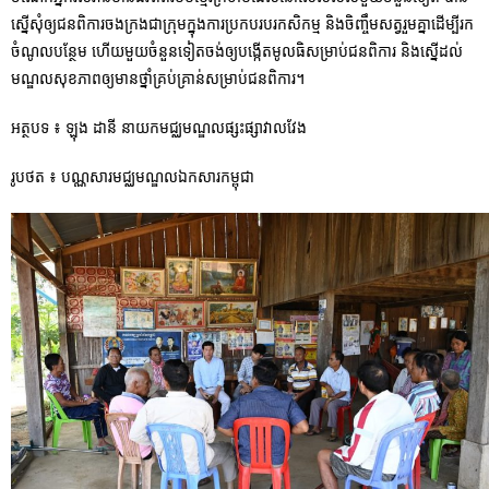
ស្នើសុំឲ្យជនពិការចងក្រងជាក្រុមក្នុងការប្រកបរបរកសិកម្ម និងចិញ្ចឹមសត្វរួមគ្នាដើម្បីរក
ចំណូលបន្ថែម ហើយមួយចំនួនទៀតចង់ឲ្យបង្កើតមូលធិសម្រាប់ជនពិការ និងស្នើដល់
មណ្ឌលសុខភាពឲ្យមានថ្នាំគ្រប់គ្រាន់សម្រាប់ជនពិការ។
អត្ថបទ ៖ ឡុង ដានី នាយកមជ្ឈមណ្ឌលផ្សះផ្សាវាលវែង
រូបថត ៖ បណ្ណសារមជ្ឈមណ្ឌលឯកសារកម្ពុជា