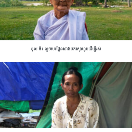
ឌុល ភី៖ លួចបេះផ្លែននោងមកស្ងោហូបដើម្បីរស់