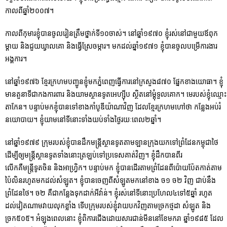
កាលពីឆ្នាំ២០០៧។
កាលពីកុមារខ្ញុំបានចូលរៀនត្រឹមថ្នាក់ទី១០ចាស់។ នៅឆ្នាំ១៩៧០ ខ្ញុំរស់នៅជាមួយឪពុក
ម្តាយ និងជួយឃ្វាលគោ និងធ្វើស្រែចម្ការ។ មកដល់ឆ្នាំ១៩៧១ ខ្ញុំបានចូលបម្រើការងារ
អង្គការ។
នៅឆ្នាំ១៩៧៦ ខ្មែរក្រហមបញ្ជូនខ្ញុំមកភ្នំពេញធ្វើការនៅក្រសួង៨៧០ ផ្នែកខាងយោធា។ ខ្ញុំ
មានតួនាទីជាកងការពារ និងយាមស្ថានទូតអេហ្ស៊ីប ស្ថិតនៅម្តុំទួលគោក។ មេរបស់ខ្ញុំឈ្មោះ
តាកែន។ បន្ទាប់មកខ្ញុំបានទៅខាងកាំបូឌីយ៉ាណាវិញ ដែលខ្មែរក្រហមហៅថា កន្លែងអប់រំ
នយោបាយ។ ខ្ញុំយាមនៅទីនោះទាំងយប់ទាំងថ្ងៃរយៈពេល២ឆ្នាំ។
នៅឆ្នាំ១៩៧៩ ក្រុមរបស់ខ្ញុំបានដឹកមន្រ្តីស្ថានទូតតាមឡានក្រុងយកទៅព្រំដែនកម្ពុជាថៃ
ដើម្បីឲ្យមន្រ្តីស្ថានទូតទាំងនោះត្រឡប់ទៅប្រទេសគាត់វិញ។ ខ្ញុំដឹកបានពីរ
លើកគឺមន្រ្តីទូតចិន និងអាហ្វ្រិក។ បន្ទាប់មក ខ្ញុំបានដើរតាមព្រំដែនពីប៉ោយប៉ែតកាត់តាម
ប៉ៃលិនរហូតមកដល់សំឡូត។ ខ្ញុំបានចេញពីសំឡូតមកនៅខាង ច១ ច២ វិញ ជាប់នឹង
ព្រំដែនថៃ។ ច២ គឺជាកន្លែងទុកដាក់អីវ៉ាន់។ ខ្ញុំរស់នៅទីនោះប្រហែល៤ទៅ៥ឆ្នាំ រហូត
ដល់វៀតណាមវាយលុកខ្លាំង ទើបក្រុមរបស់ខ្ញុំវាយបកវិញតាមច្រកថ្មដា សំឡូត និង
ច្រក៥០៥។ អំឡុងពេលនោះ ខ្ញុំពិការជើងដោយសារជាន់មីននៅខែមករា ឆ្នាំ១៩៨៥ ដែល