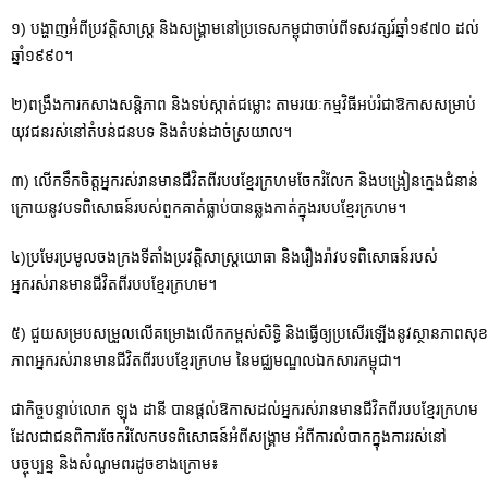
១) បង្ហាញអំពីប្រវត្តិសាស្ត្រ និងសង្គ្រាមនៅប្រទេសកម្ពុជាចាប់ពីទសវត្សរ៍ឆ្នាំ១៩៧០ ដល់
ឆ្នាំ១៩៩០។
២)ពង្រឹងការកសាងសន្តិភាព និងទប់ស្កាត់ជម្លោះ តាមរយៈកម្មវិធីអប់រំជាឱកាសសម្រាប់
យុវជនរស់នៅតំបន់ជនបទ និងតំបន់ដាច់ស្រយាល។
៣) លើកទឹកចិត្តអ្នករស់រានមានជីវិតពីរបបខ្មែរក្រហមចែករំលែក និងបង្រៀនក្មេងជំនាន់
ក្រោយនូវបទពិសោធន៍របស់ពួកគាត់ធ្លាប់បានឆ្លងកាត់ក្នុងរបបខ្មែរក្រហម។
៤)ប្រមែរប្រមូលចងក្រងទីតាំងប្រវត្តិសាស្ត្រយោធា និងរឿងរ៉ាវបទពិសោធន៍របស់
អ្នករស់រានមានជីវិតពីរបបខ្មែរក្រហម។
៥) ជួយសម្របសម្រួលលើគម្រោងលើកកម្ពស់សិទ្ធិ និងធ្វើឲ្យប្រសើរឡើងនូវស្ថានភាពសុខ
ភាពអ្នករស់រានមានជីវិតពីរបបខ្មែរក្រហម នៃមជ្ឈមណ្ឌលឯកសារកម្ពុជា។
ជាកិច្ចបន្ទាប់លោក ឡុង ដានី បានផ្តល់ឱកាសដល់អ្នករស់រានមានជីវិតពីរបបខ្មែរក្រហម
ដែលជាជនពិការចែករំលែកបទពិសោធន៍អំពីសង្រ្គាម អំពីការលំបាកក្នុងការរស់នៅ
បច្ចុប្បន្ន និងសំណូមពរដូចខាងក្រោម៖