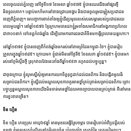
ពេលចូលដល់ភ្នំពេញ នៅថ្ងៃទី១៧ ខែមេសា ឆ្នាំ១៩៧៥ ខ្ញុំបានឈរជើងនៅផ្សារថ្មី
និងទួលគោក។ បន្ទាប់មកក៏មកនៅខាងជ្រោយចង្វារ និងបានចូលរួមជម្លៀសប្រជាជន
ចេញពីភ្នំពេញ។ មេបញ្ជាការចាត់តាំងឲ្យខ្ញុំដើរប្រមូលរបស់របរសម្ភាររបស់ប្រជាជនរយៈ
ពេលមួយឆ្នាំ។ នៅឆ្នាំ១៩៧៦ ខ្មែរក្រហមបានដកខ្ញុំរួមទាំងសមាជិកនៅអង្គភាពប្រហែល
ជា៣០០នាក់ ទៅខេត្តកំពង់ឆ្នាំង ដើម្បីយាមការពារជនជាតិចិនមកធ្វើព្រលានយន្តហោះ។
នៅឆ្នាំ១៩៧៩ ខ្ញុំបានចេញពីកំពង់ឆ្នាំងមករស់នៅតាមព្រំដែនកម្ពុជា-ថៃ។ ខ្ញុំបានរៀប
គ្រួសារក្នុងឆ្នាំ១៩៨៥។ ក្រោយមក ខ្ញុំជាន់មីននៅថ្ងៃទី៥ ខែឧសភា ឆ្នាំ១៩៨៥។ ខ្ញុំបានមក
រស់នៅភូមិស្ទឹងថ្មី ស្រុកវាលវែងនេះតាំងពីឆ្នាំ១៩៩៣ រហូតដល់បច្ចុប្បន្ន។
ជាចុងក្រោយ ខ្ញុំសូមស្នើសុំឲ្យមានការយកចិត្តទុក្ខដាក់ដល់ជនពិការ និងបង្កើតមូលធិ
សម្រាប់ជនពិការ។ ខ្ញុំស្នើដល់មណ្ឌលសុខភាពគួរមានថ្នាំគ្រប់គ្រាន់សម្រាប់ជនពិការ ព្រោះ
បច្ចុប្បន្នមណ្ឌលសុខភាពយើងមិនទាន់មានថ្នាំដែលអាចព្យាបាលបានគ្រប់គ្រាន់ គឺនៅមាន
ការខ្វះខាតច្រើន។
ចិន បឿន
ចិន បឿន ភេទប្រុស អាយុ៦៩ឆ្នាំ មានមុខរបរធ្វើស្រែចម្ការ បានរៀបរាប់អំពីប្រវត្តិរបស់
ខ្លួនថា ខ្ញុំមានស្រុកកំណើតនៅភូមិគោកច័ន្ទ ឃុំល្វាក្រាំង ស្រុកវ៉ារិន ខេត្តសៀមរាប។