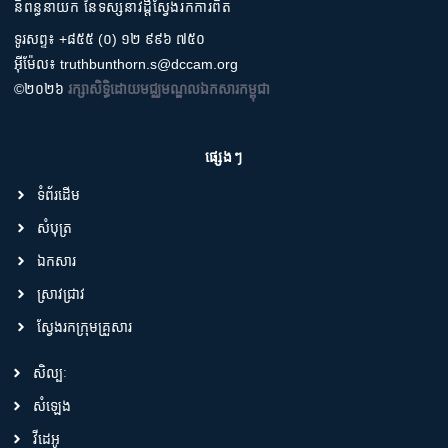
និពន្ធនាយក នៃទស្សនាវដ្តីស្វែងរកការពិត
ទូរសព្ទ៖ +៨៥៥ (០) ១២ ៩៩៦ ៧៥០
អ៊ីម៉ែល៖ truthbunthorn.s@dccam.org
©២០២៦
រក្សាសិទ្ធិដោយមជ្ឈមណ្ឌលឯកសារកម្ពុជា
ផ្សេងៗ
ទំព័រដើម
សំបុត្រ
ឯកសារ
ស្រាវជ្រាវ
ស្វែងរកក្រុមគ្រួសារ
សិល្បៈ
សំឡេង
វីដេអូ