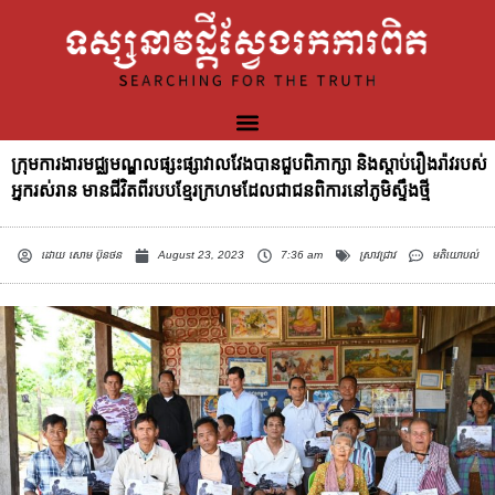
ក្រុមការងារមជ្ឈមណ្ឌលផ្សះផ្សាវាលវែងបានជួបពិភាក្សា និងស្តាប់រឿងរ៉ាវរបស់
អ្នករស់រាន មានជីវិតពីរបបខ្មែរក្រហមដែលជាជនពិការនៅភូមិស្ទឹងថ្មី
ដោយ
សោម ប៊ុនថន
August 23, 2023
7:36 am
ស្រាវជ្រាវ
មតិយោបល់