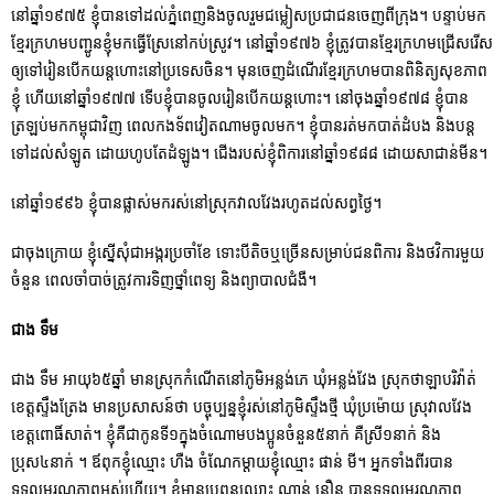
នៅឆ្នាំ១៩៧៥ ខ្ញុំបានទៅដល់ភ្នំពេញនិងចូលរួមជម្លៀសប្រជាជនចេញពីក្រុង។ បន្ទាប់មក
ខ្មែរក្រហមបញ្ជូនខ្ញុំមកធ្វើស្រែនៅកប់ស្រូវ។ នៅឆ្នាំ១៩៧៦ ខ្ញុំត្រូវបានខ្មែរក្រហមជ្រើសរើស
ឲ្យទៅរៀនបើកយន្តហោះនៅប្រទេសចិន។ មុនចេញដំណើរខ្មែរក្រហមបានពិនិត្យសុខភាព
ខ្ញុំ ហើយនៅឆ្នាំ១៩៧៧ ទើបខ្ញុំបានចូលរៀនបើកយន្តហោះ។ នៅចុងឆ្នាំ១៩៧៨ ខ្ញុំបាន
ត្រឡប់មកកម្ពុជាវិញ ពេលកងទ័ពវៀតណាមចូលមក។ ខ្ញុំបានរត់មកបាត់ដំបង និងបន្ត
ទៅដល់សំឡូត ដោយហូបតែដំឡូង។ ជើងរបស់ខ្ញុំពិការនៅឆ្នាំ១៩៨៨ ដោយសាជាន់មីន។
នៅឆ្នាំ១៩៩៦ ខ្ញុំបានផ្លាស់មករស់នៅស្រុកវាលវែងរហូតដល់សព្វថ្ងៃ។
ជាចុងក្រោយ ខ្ញុំស្នើសុំជាអង្ករប្រចាំខែ ទោះបីតិចឬច្រើនសម្រាប់ជនពិការ និងថវិការមួយ
ចំនួន ពេលចាំបាច់ត្រូវការទិញថ្នាំពេទ្យ និងព្យាបាលជំងឺ។
ជាង ទឹម
ជាង ទឹម អាយុ៦៥ឆ្នាំ មានស្រុកកំណើតនៅភូមិអន្លង់ភេ ឃុំអន្លង់វែង ស្រុកថាឡាបរិវ៉ាត់
ខេត្តស្ទឹងត្រែង មានប្រសាសន៍ថា បច្ចុប្បន្នខ្ញុំរស់នៅភូមិស្ទឹងថ្មី ឃុំប្រម៉ោយ ស្រុវាលវែង
ខេត្តពោធិ៍សាត់។ ខ្ញុំគឺជាកូនទី១ក្នុងចំណោមបងប្អូនចំនួន៥នាក់ គឺស្រី១នាក់ និង
ប្រុស៤នាក់ ។ ឪពុកខ្ញុំឈ្មោះ ហឺង ចំណែកម្តាយខ្ញុំឈ្មោះ ផាន់ មី។ អ្នកទាំងពីរបាន
ទទួលមរណភាពអស់ហើយ។ ខ្ញុំមានប្រពន្ធឈ្មោះ ណាន់ នឿន បានទទូលមរណភាព