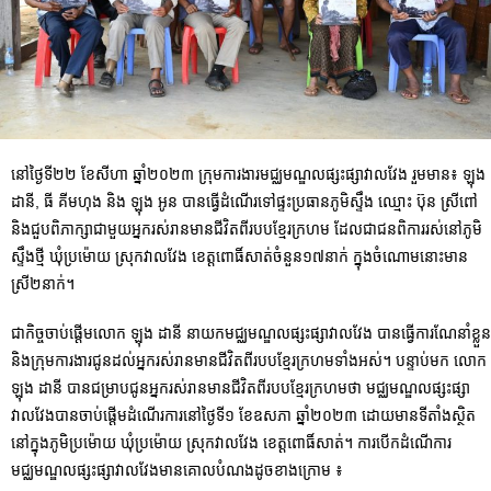
នៅថ្ងៃទី២២ ខែសីហា ឆ្នាំ២០២៣ ក្រុមការងារមជ្ឈមណ្ឌលផ្សះផ្សាវាលវែង រួមមាន៖ ឡុង
ដានី, ធី គីមហុង និង ឡុង អូន បានធ្វើដំណើរទៅផ្ទះប្រធានភូមិស្ទឹង ឈ្មោះ ប៊ុន ស្រីពៅ
និងជួបពិភាក្សាជាមួយអ្នករស់រានមានជីវិតពីរបបខ្មែរក្រហម ដែលជាជនពិការរស់នៅភូមិ
ស្ទឹងថ្មី ឃុំប្រម៉ោយ ស្រុកវាលវែង ខេត្តពោធិ៍សាត់ចំនួន១៧នាក់ ក្នុងចំណោមនោះមាន
ស្រី២នាក់។
ជាកិច្ចចាប់ផ្តើមលោក ឡុង ដានី នាយកមជ្ឈមណ្ឌលផ្សះផ្សាវាលវែង បានធ្វើការណែនាំខ្លួន
និងក្រុមការងារជូនដល់អ្នករស់រានមានជីវិតពីរបបខ្មែរក្រហមទាំងអស់។ បន្ទាប់មក លោក
ឡុង ដានី បានជម្រាបជូនអ្នករស់រានមានជីវិតពីរបបខ្មែរក្រហមថា មជ្ឈមណ្ឌលផ្សះផ្សា
វាលវែងបានចាប់ផ្តើមដំណើរការនៅថ្ងៃទី១ ខែឧសភា ឆ្នាំ២០២៣ ដោយមានទីតាំងស្ថិត
នៅក្នុងភូមិប្រម៉ោយ ឃុំប្រម៉ោយ ស្រុកវាលវែង ខេត្តពោធិ៍សាត់។ ការបើកដំណើការ
មជ្ឈមណ្ឌលផ្សះផ្សាវាលវែងមានគោលបំណងដូចខាងក្រោម ៖