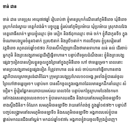
ចាន់ ដាន
ចាន់ ដាន ភេទប្រុស អាយុ៧៧ឆ្នាំ រៀបរាប់ថា ខ្ញុំមានស្រុកកំណើតនៅភូមិនីពេច ឃុំនីពេច
ស្រុកកំពង់ស្វាយ ខេត្តកំពង់ធំ។ បច្ចុប្បន្ន ខ្ញុំរស់នៅភូមិប្រម៉ោយ ឃុំប្រម៉ោយ ស្រុកវាលវែង
ខេត្តពោធិ៍សាត់។ ម្តាយខ្ញុំឈ្មោះ អ៊ុច សៀក និងឪពុកឈ្មោះ ចាន់ ចក់។ ខ្ញុំគឺជាកូនទី១ ក្នុង
ចំណោមបងប្អូនចំនួន៦នាក់ ប្រុស៥នាក់ និងស្រី១នាក់។ កាលពីកុមារ ខ្ញុំបួសរៀននៅ
វត្តនីពេច រហូតដល់ឆ្នាំ១៩៧០ ក៏បានសឹកវិញព្រោះដឹងថាមានទាហាន លន់ នល់ ដើរចាប់
អ្នកភូមិ និងព្រះសង្ឃតាមវត្តដើម្បីធ្វើទាហាន។ បន្ទាប់ពីទទួលដំណឹងនេះ ខ្ញុំនិងព្រះសង្ឃ
ផ្សេងៗទៀតបានភៀសខ្លួនចូលក្នុងព្រៃនៅក្នុងភូមិនីពេច​ ហៅ ថាទន្លេម្រេច។ ពេលនោះ
មានព្រះសង្ឃតាមវត្តផ្សេងទៀត ក៏ត្រូវទាហាន លន់ នល់ ចាប់យកទៅធ្វើទាហានខាង
រដ្ឋាភិបាលស្រោចស្រង់ជាតិដែរ។ ក្រុមព្រះសង្ឃប្រហែល១០០អង្គ រួមទាំងខ្ញុំបានរត់ចូល
ព្រៃហៅថាទន្លេម្រេច។ បន្ទាប់មក បានសឹកចូលក្នុងអង្គភាពដែលមានអ្នកដឹកនាំឈ្មោះ សំ
អឿន។ ខ្ញុំរៀនផ្នែកនយោបាយអស់រយៈពេល៦ខែ បន្ទាប់មកខ្មែរក្រហមបែងចែកមក
នៅកងវរសេនាតូចលេខ៣១០។ ខ្ញុំបានមកឈរជើង និងវាយនៅសមរភូមិចេនឡាទី១
ខាងស្ទឹងជីនិត។ ចំណែក សមរភូមិចេនឡាទី២ វាយនៅកំពង់ថ្ម ក្នុងឆ្នាំ១៩៧២។ បន្ទាប់ពី
បញ្ចប់សង្រ្គាមនៅសមរភូមិចេនឡាទី១ និងសរភូ​មិចេនឡាទី២ អង្គភាពរបស់ខ្ញុំបាន
ផ្លាស់មកឈរជើងនៅស្គន់។ មកដល់ឆ្នាំ១៩៧៤ អង្គភាពខ្ញុំវាយចូលទីក្រុងភ្នំពេញ។