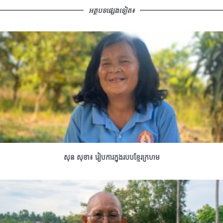
អត្ថបទផ្សេងទៀត៖
សុន សុខា៖ រៀបការក្នុងរបបខ្មែរក្រហម