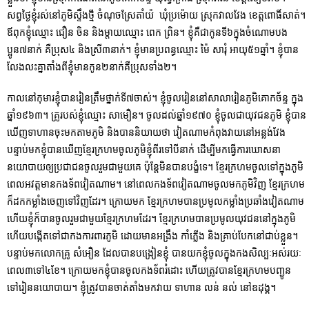
សព្វថ្ងៃខ្ញុំរស់នៅភូមិស្ទឹងថ្មី ចំណុចស្រែតាំយ៉ ឃុំប្រម៉ោយ ស្រុកវាលវែង ខេត្តពោធិ៍សាត់។
ឪពុកខ្ញុំឈ្មោះ ជឿន ចិន និងម្តាយឈ្មោះ ពេក ព្រិន។ ខ្ញុំគឺជាកូនទី៦ក្នុងចំណោមបង
ប្អូន៧នាក់ គឺប្រុស៤ និងស្រី៣នាក់។ ខ្ញុំមានប្រពន្ធឈ្មោះ ម៉ៃ សារុំ អាយុ៥១ឆ្នាំ។ ខ្ញុំបាន
លែងលះគ្នាតាំងពីខ្ញុំមានកូន២នាក់គឺប្រុសទាំង២។
កាលនៅកុមារខ្ញុំបានរៀនត្រឹមថ្នាក់ទី៧ចាស់។ ខ្ញុំចូលរៀននៅសាលារៀនភូមិគោកច័ន្ទ ក្នុង
ឆ្នាំ១៩៦៣។ គ្រូរបស់ខ្ញុំឈ្មោះ សាមឿន។ ចូលដល់ឆ្នាំ១៩៧០ ខ្ញុំចូលជាយុវជនភូមិ ខ្ញុំបាន
ឃើញទាហានចុះមកតាមភូមិ និងបាននិយាយថា វៀតណាមកំពុងវាយនៅអន្លង់វែង
បន្ទាប់មកខ្ញុំបានឃើញខ្មែរក្រហមចូលភូមិខ្ញុំពីរទៅបីនាក់ ដើម្បីមកធ្វើការឃោសនា
នយោបាយឲ្យប្រជាជនចូលរួមជាមួយគេ ប៉ុន្តែមិនបានបង្ខំទេ។ ខ្មែរក្រហមចូលទៅក្នុងភូមិ
ពេលអវត្តមានកងទ័ពវៀតណាម។ នៅពេលកងទ័ពវៀតណាមចូលមកភូមិវិញ ខ្មែរក្រហម
ក៏ដកកម្លាំងចេញទៅវិញដែរ។ ក្រោយមក ខ្មែរក្រហមបានប្រមូលកម្លាំងប្រឆាំងវៀតណាម
ហើយខ្ញុំក៏បានចូលរួមជាមួយខ្មែរក្រហមដែរ។ ខ្មែរក្រហមបានប្រមូលយុវជននៅក្នុងភូមិ
ហើយបង្កើតទៅជាកងការពារភូមិ ដោយមានអង្រឹង កាំភ្លើង និងគ្រាប់បែកនៅជាប់ខ្លួន។
បន្ទាប់មកលោកគ្រូ សំអឿន ដែលបានបង្រៀនខ្ញុំ បានយកខ្ញុំចូលក្នុងកងសិល្បៈអស់រយៈ
ពេល៣ទៅ៤ខែ។ ក្រោយមកខ្ញុំបានចូលកងទ័ពរំដោះ ហើយត្រូវបានខ្មែរក្រហមបញ្ជូន
ទៅរៀននយោបាយ។ ខ្ញុំត្រូវបានចាត់តាំងមកវាយ ទាហាន លន់ នល់ នៅឧដុង្គ។