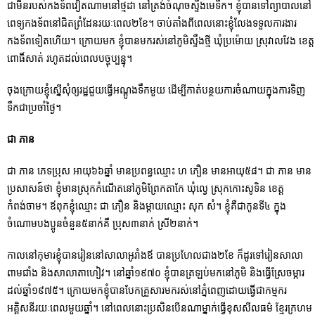
ជាមីនរបស់កងទ័ពវៀតណាមនៅថ្មដា នៅត្រង់ចំណុចស្ទឹងមេទឹក។ ខ្ញុំបានទៅព្យាបាលនៅ
ពេទ្យកងទ័ពនៅជិតព្រំដែនរយៈពេល២ខែ។ ចាប់តាំងពីពេលនោះខ្ញុំលែងទទួលការងារ
កងទ័ពទៀតហើយ។ ក្រោយមក ខ្ញុំបានមករស់នៅភូមិស្ទឹងថ្មី ឃុំប្រម៉ោយ ស្រុវាលវែង ខេត្ត
ពោធិ៍សាត់ រហូតដល់ពេលបច្ចុប្បន្នុ។
ចុងក្រោយខ្ញុំស្នើសុំឲ្យរដ្ឋជួយធ្វើអណ្តូងទឹកមួយ ដើម្បីកាត់បន្ថយការចំណាយក្នុងការទិញ
ទឹកជាប្រចាំថ្ងៃ។
ជា ភាន
ជា ភាន ភេទប្រុស អាយុ៦៦ឆ្នាំ មានប្រពន្ធឈ្មោះ ហ ភឿន មានអាយុ៥៨។ ជា ភាន មាន
ប្រសាសន៍ថា ខ្ញុំមានស្រុកកំណើតនៅភូមិព្រែកតាកែ ឃុំល្វេ ស្រុកកោះសូទិន ខេត្ត
កំពង់ចាម។ ឪពុកខ្ញុំឈ្មោះ ជា ភឿន និងម្តាយឈ្មោះ សុក សំ។ ខ្ញុំគឺជាកូនទី៤ ក្នុង
ចំណោមបងប្អូនចំនួន៥នាក់គឺ ប្រុស៣នាក់ ស្រី២នាក់។
កាលនៅកុមារខ្ញុំបានរៀននៅសាលាអូរាំងឪ បានប្រហែលជាង២ខែ ក៏ដូរទៅរៀនសាលា
ពាមជាំង និងសាលាតាហៀវ។ នៅឆ្នាំ១៩៧០ ខ្ញុំបានត្រឡប់មកនៅភូមិ និងធ្វើស្រែចម្ការ
ដល់ឆ្នាំ១៩៧៥។ ក្រោយមកខ្ញុំបានបែកគ្រួសារមករស់នៅភ្នំពេញដោយធ្វើជាកម្មករ
អគ្គិសនីរយៈពេលមួយឆ្នាំ។ នៅពេលនោះប្រសិនបើនណាម្នាក់ធ្វើខុសសីលធម៌ ខ្មែរក្រហម