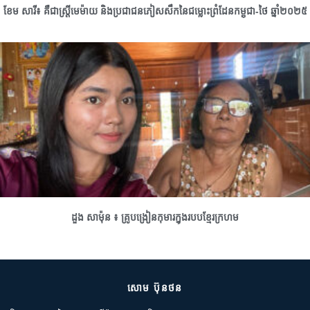
ខែម សារី៖ គឺជាស្រ្តីមេម៉ាយ និងប្រជាជនភៀសសឹកនៃជម្លោះព្រំដែនកម្ពុជា-ថៃ ឆ្នាំ២០២៥
ដួង សាម៉ុន ៖ គ្រូបង្រៀនកុមារក្នុងរបបខ្មែរក្រហម
សោម ប៊ុនថន