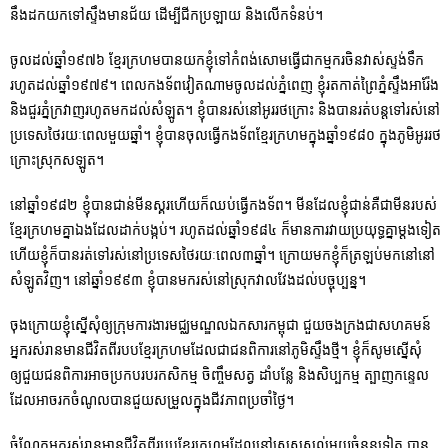
នឹងដកយកទៅស្ទឹងមានជ័យ ដើម្បីជីកប្រឡាយ និងលើកទំនប់។
ចូលដល់ឆ្នាំ១៩៧៦ ខ្មែរក្រហមបានយកខ្ញុំទៅកំពង់សោមធ្វើជាកម្មករចិនវាស់ស្ទង់ទឹក
រហូតដល់ឆ្នាំ១៩៧៩។ ពេលកងទ័ពវៀតណាមចូលដល់ភ្នំពេញ ខ្ញុំរតកាត់ព្រៃភ្នំស្ទឹងអារ៉ែង
និងជួរភ្នំក្រវាញរហូតមកដល់សំឡូត។ ខ្ញុំបានរស់នៅអូររថក្រោះ និងបានរត់បន្តទៅរស់នៅ
ប្រទេសថៃរយៈពេលមួយឆ្នាំ។ ខ្ញុំបានចុលធ្វើកងទ័ពខ្មែរក្រហមក្នុងឆ្នាំ១៩៨០ ក្នុងភូមិអូររថ
ក្រោះស្រុកសឡូត។
នៅឆ្នាំ១៩៨២ ខ្ញុំបានជាន់មីនស្គរហើយក៏ឈប់ធ្វើកងទ័ព។ មីនដែលខ្ញុំជាន់គឺជាមីនរបស់
ខ្មែរក្រហមគ្នាឯងដែលដាក់បង្កប់។ រហូតដល់ឆ្នាំ១៩៨៤ ក៏មានការវាយប្រយុទ្ធគ្នាម្តងទៀត
ហើយខ្ញុំក៏បានរត់ទៅរស់នៅប្រទេសថៃរយៈពេល៣ឆ្នាំ។ ក្រោយមកខ្ញុំក៏ត្រឡប់មកនៅនៅ
សំឡូតវិញ។ នៅឆ្នាំ១៩៩៣ ខ្ញុំបានមករស់នៅស្រុកវាលវែងដល់បច្ចុប្បន្ន។
ចុងក្រោយខ្ញុំស្នើសុំឲ្យក្រុមការងារមជ្ឈមណ្ឌលឯកសារកម្ពុជា ជួយចងក្រងជាសហគមន៍
អ្នករស់រានមានជីវិតពីរបបខ្មែរក្រហមដែលជាជនពិការនៅភូមិស្ទឹងថ្មី។ ខ្ញុំក៏សូមស្នើសុំ
ឲ្យជួយជនពិការអាចប្រកបរបរកសិកម្ម ចិញ្ចឹមសត្វ ដាំបន្លែ និងសិប្បកម្ម ត្បាញកន្ទេល
ដែលអាចរកចំណូលបានជួយសម្រួលក្នុងជីវភាពប្រចាំថ្ងៃ។
ចំណែកអ្នករស់រានមានជីវិតពីរបបខ្មែរក្រហមដែលនៅសេសសល់មួយចំនួនទៀត បាន