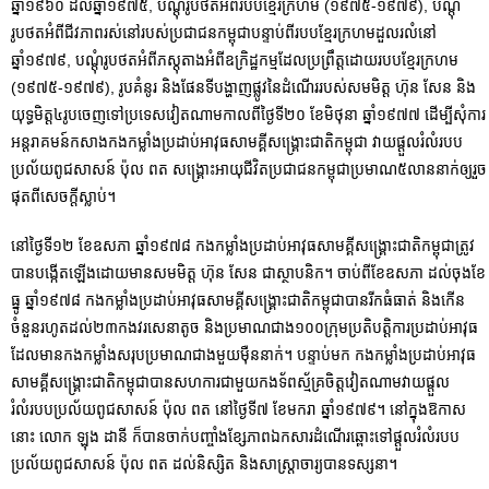
ឆ្នាំ១៩៦០ ដល់ឆ្នាំ១៩៧៥, បណ្តុំរូបថតអំពីរបបខ្មែរក្រហម (១៩៧៥-១៩៧៩), បណ្តុំ
រូបថតអំពីជីវភាពរស់នៅរបស់ប្រជាជនកម្ពុជាបន្ទាប់ពីរបបខ្មែរក្រហមដួលរលំនៅ
ឆ្នាំ១៩៧៩, បណ្តុំរូបថតអំពីភស្តុតាងអំពីឧក្រិដ្ឋកម្មដែលប្រព្រឹត្តដោយរបបខ្មែរក្រហម
(១៩៧៥-១៩៧៩), រូបគំនូរ និងផែនទីបង្ហាញផ្លូវនៃដំណើររបស់សមមិត្ត ហ៊ុន សែន និង
យុទ្ធមិត្ត៤រូបចេញទៅប្រទេសវៀតណាមកាលពីថ្ងៃទី២០ ខែមិថុនា ឆ្នាំ១៩៧៧ ដើម្បីសុំការ
អន្តរាគមន៍កសាងកងកម្លាំងប្រដាប់អាវុធសាមគ្គីសង្គ្រោះជាតិកម្ពុជា វាយផ្តួលរំលំរបប
ប្រល័យពូជសាសន៍ ប៉ុល ពត សង្រ្គោះអាយុជីវិតប្រជាជនកម្ពុជាប្រមាណ៥លាននាក់ឲ្យរួច
ផុតពីសេចក្តីស្លាប់។
នៅថ្ងៃទី១២ ខែឧសភា ឆ្នាំ១៩៧៨ កងកម្លាំងប្រដាប់អាវុធសាមគ្គីសង្គ្រោះជាតិកម្ពុជាត្រូវ
បានបង្កើតឡើងដោយមានសមមិត្ត ហ៊ុន សែន ជាស្ថាបនិក។ ចាប់ពីខែឧសភា ដល់ចុងខែ
ធ្នូ ឆ្នាំ១៩៧៨ កងកម្លាំងប្រដាប់អាវុធសាមគ្គីសង្រ្គោះជាតិកម្ពុជាបានរីកធំធាត់ និងកើន
ចំនួនរហូតដល់២៣កងវរសេនាតូច និងប្រមាណជាង១០០ក្រុមប្រតិបត្តិការប្រដាប់អាវុធ
ដែលមានកងកម្លាំងសរុបប្រមាណជាងមួយម៉ឺននាក់។ បន្ទាប់មក កងកម្លាំងប្រដាប់អាវុធ
សាមគ្គីសង្រ្គោះជាតិកម្ពុជាបានសហការជាមួយកងទ័ពស្ម័គ្រចិត្តវៀតណាមវាយផ្តួល
រំលំរបបប្រល័យពូជសាសន៍ ប៉ុល ពត នៅថ្ងៃទី៧ ខែមករា ឆ្នាំ១៩៧៩។ នៅក្នុងឱកាស
នោះ លោក ឡុង ដានី ក៏បានចាក់បញ្ចាំងខ្សែភាពឯកសារដំណើរឆ្ពោះទៅផ្តួលរំលំរបប
ប្រល័យពូជសាសន៍ ប៉ុល ពត ដល់និស្សិត និងសាស្ត្រាចារ្យបានទស្សនា។