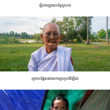
រៀបការក្នុងរបបខ្មែរក្រហម
លួចបេះផ្លែននោងមកស្ងោហូបដើម្បីរស់