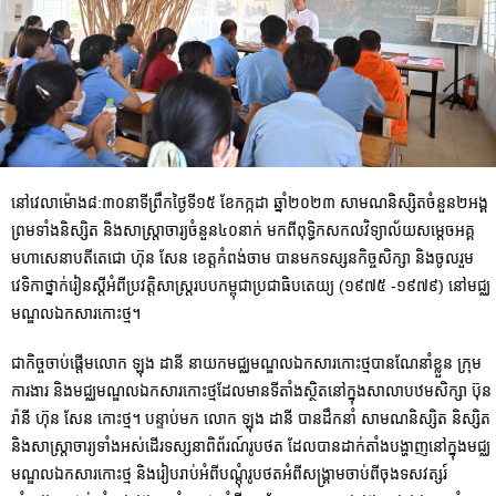
នៅវេលាម៉ោង៨:៣០នាទីព្រឹកថ្ងៃទី១៥ ខែកក្កដា ឆ្នាំ២០២៣ សាមណនិស្សិតចំនួន២អង្គ
ព្រមទាំងនិស្សិត និងសាស្ត្រាចារ្យចំនួន៤០នាក់ មកពីពុទ្ធិកសកលវិទ្យាល័យសម្តេចអគ្គ
មហាសេនាបតីតេជោ ហ៊ុន សែន ខេត្តកំពង់ចាម បានមកទស្សនកិច្ចសិក្សា និងចូលរួម
វេទិកាថ្នាក់រៀនស្តីអំពីប្រវត្តិសាស្ត្ររបបកម្ពុជាប្រជាធិបតេយ្យ (១៩៧៥ -១៩៧៩) នៅមជ្ឈ
មណ្ឌលឯកសារកោះថ្ម។
ជាកិច្ចចាប់ផ្តើមលោក ឡុង ដានី នាយកមជ្ឈមណ្ឌលឯកសារកោះថ្មបានណែនាំខ្លួន ក្រុម
ការងារ និងមជ្ឈមណ្ឌលឯកសារកោះថ្មដែលមានទីតាំងស្ថិតនៅក្នុងសាលាបឋមសិក្សា ប៊ុន
រ៉ានី ហ៊ុន សែន កោះថ្ម។ បន្ទាប់មក លោក ឡុង ដានី បានដឹកនាំ សាមណនិស្សិត និស្សិត
និងសាស្ត្រាចារ្យទាំងអស់ដើរទស្សនាពិព័រណ៍រូបថត ដែលបានដាក់តាំងបង្ហាញនៅក្នុងមជ្ឈ​
មណ្ឌលឯកសារកោះថ្ម និងរៀបរាប់អំពីបណ្តុំរូបថតអំពីសង្គ្រាមចាប់ពីចុងទសវត្សរ៍