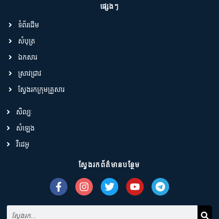
ផ្សេងៗ
ទំព័រដើម
សំបុត្រ
ឯកសារ
ស្រាវជ្រាវ
ស្វែងរកក្រុមគ្រួសារ
សិល្បៈ
សំឡេង
វីដេអូ
ស្វែងរកព័ត៌មានបន្ថែម