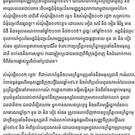
ធ្ងន់ធ្ងរលើអនុសញ្ញាទីក្រុងហ្សឺណែវឆ្នាំ១៩៤៩។ ដោយសារភាពស្មុគស្មាញនៃរឿងក្តី និង
អាយុរបស់ជនជាប់ចោទ ទើបអង្គជំនុំជម្រះវិសាមញ្ញក្នុងតុលាការកម្ពុជាសម្រេចបំបែក
សំណុំរឿង០០២ ជាពីរគឺ សំណុំរឿង០០២ វគ្គ១ និងសំណុំរឿង០០២ វគ្គ២ សម្រាប់ការ
ជំនុំជម្រះពីរផ្សេងគ្នា។ សំណុំរឿង០០២វគ្គ១ ដោយសារ អៀង សារី និង អៀង ធិរិទ្ធ មាន
ជំងឺ និងទទួលមរណភាពនៅឆ្នាំ២០១៣ និង២០១៥។ ដូច្នេះ នៅឆ្នាំ២០១៦ អង្គជំនុំជម្រះ
តុលាការកំពូលនៃអង្គជំនុំជម្រះវិសាមញ្ញក្នុងតុលាការកម្ពុជាផ្តន្ទាទោស នួន ជា និង ខៀវ
សំផន ឲ្យជាប់ពន្ធនាគាអស់មួយជីវិត ចំពោះការប្រព្រឹត្តបទឧក្រិដ្ឋកម្មប្រឆាំងនឹងមនុស្ស
ជាតិ ទាក់ទងនឹងការសម្លាប់ ការជម្លៀសប្រជាជនចេញពីទីក្រុងភ្នំពេញ និងដំណាក់កាល
ទីពីរនៃការផ្លាស់ប្តូរទីលំនៅប្រជាជន។
សំណុំរឿង០០២ វគ្គ២ គឺជាប់ពាក់ព័ន្ធនឹងបទឧក្រិដ្ឋកម្មប្រឆាំងនឹងមនុស្សជាតិ ការរំលោភ
បំពាន់ធ្ងន់ធ្ងរលើអនុសញ្ញាទីក្រុងហ្សឺណែវឆ្នាំ១៩៤៩ និងអំពើប្រល័យពូជសាសន៍ដែលបាន
ប្រព្រឹត្តឡើងនៅតាមសហករណ៍ ការដ្ឋានការងារ មន្ទីរសន្តិសុខ និងទីតាំងសម្លាប់មនុស្ស
មួយចំនួនដែលជាប់ពាក់ព័ន្ធទៅនឹងក្រុមមនុស្សដែលជាក្រុមគោលដៅជាក់លាក់ ដូចជា
ជនជាតិចាម ជនជាតិវៀតណាម អ្នកកាន់សាសនាព្រះពុទ្ធ និងអតីតមន្ត្រីរដ្ឋការនៃរបប
សាធារណរដ្ឋខ្មែរ។ នួន ជា និង ខៀវ សំផន ត្រូវបានរកឃើញថាបានប្រព្រឹត្តបទឧក្រិដ្ឋកម្ម
ជាច្រើនប្រឆាំងនឹងមនុស្សជាតិ ការរំលោភបំពាន់ធ្ងន់ធ្ងរលើអនុសញ្ញាទីក្រុងហ្សឺណែវ
ឆ្នាំ១៩៤៩ និង អំពើប្រល័យពូជសាសន៍ ដោយបានចូលរួមក្នុងសហឧក្រិដ្ឋកម្មព្រហ្មទណ្ឌ