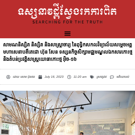
សាមណនិស្សិត និស្សិត និងសាស្ត្រាចារ្យ នៃពុទ្ធិកសកលវិទ្យាល័យសម្តេចអគ្គ
មហាសេនាបតីតេជោ ហ៊ុន សែន ទស្សនកិច្ចសិក្សាមជ្ឈមណ្ឌលឯកសារកោះថ្ម
និងតំបន់ប្រវត្តិសាស្ត្រយោធាកោះថ្ម អ៊ិច-១៦
ដោយ
សោម ប៊ុនថន
July 16, 2023
11:20 am
ស្រាវជ្រាវ
មតិយោបល់