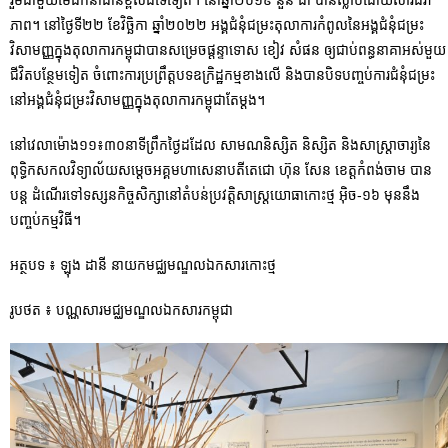
រួមជាមួយមេដឹកនាំជាន់ខ្ពស់ដទៃទៀត។ នៅឆ្នាំ២០១៩ នួន ជា បានស្លាប់ដោយសារជរា
ភាព។ នៅថ្ងៃទី២២ ខែវិច្ឆិកា ឆ្នាំ២០២២ អង្គជំនុំជម្រះតុលាការកំពូលនៃអង្គជំនុំជម្រះ
វិសាមញ្ញក្នុងតុលាការកម្ពុជាបានសម្រេចផ្តន្ទាទោស ខៀវ សំផន ឲ្យជាប់ពន្ធនាគាអស់មួយ
ជីវិតបន្ថែមទៀត ចំពោះការប្រព្រឹត្តបទឧក្រិដ្ឋកម្មខាងលើ និងបានបិទបញ្ចប់ការជំនុំជម្រះ
នៅអង្គជំនុំជម្រះវិសាមញ្ញក្នុងតុលាការកម្ពុជាតែម្តង។
នៅវេលាម៉ោង១១៖៣០នាទីព្រឹកថ្ងៃដដែល សាមណនិស្សិត និស្សិត និងសាស្ត្រាចារ្យនៃ
ពុទ្ធិកសកលវិទ្យាល័យសម្តេចអគ្គមហាសេនាបតីតេជោ ហ៊ុន សែន ខេត្តកំពង់ចាម បាន
បន្ត ដំណើរទៅទស្សនកិច្ចសិក្សានៅតំបន់ប្រវត្តិសាស្ត្រយោធាកោះថ្ម អ៊ិច-១៦ មុននឹង
បញ្ចប់កម្មវិធី។
អត្ថបទ ៖ ឡុង ដានី នាយកមជ្ឈមណ្ឌលឯកសារកោះថ្ម
រូបថត ៖ បណ្ណសារមជ្ឈមណ្ឌលឯកសារកម្ពុជា