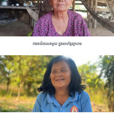
កងចល័តលេខមួយ ក្នុងរបបខ្មែរក្រហម