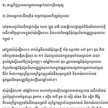
៥) សេដ្ឋកិច្ចប្រទេសកម្ពុជាបានធ្លាក់ដល់កម្រិតសូន្យ
៦) ពុំមានអ្នកចេះដឹងច្រើន សម្រាប់ជួយអភិវឌ្ឍន៍ប្រទេស
នៅចុងបញ្ចប់នៃវេទិកាថ្នាក់រៀន លោក ឡុង ដានី បានធ្វើបទបង្ហាញអំពីដំណើរការកាត់ក្តី
មេដឹកនាំខ្មែរក្រហមក្នុងសំណុំរឿង០០១ និង០០២នៃអង្គជំនុំជម្រះវិសាមញ្ញក្នុងតុលា​ការ
កម្ពុជា ។
នៅក្នុងសំណុំរឿង០០១ ពាក់ព័ន្ធនឹងការជំនុំជម្រះក្តី កាំង ហ្កេកអ៊ាវ ហៅ ឌុច។ ឌុច គឺជា
អតីតប្រធានមន្ទីរសន្តិសុខ ស-២១ (ដែលប្រជាជនកម្ពុជាទូទៅបានស្គាល់ថា ជាគុក
ទួលស្លែងស្ថិតនៅទីក្រុងភ្នំពេញ)។ នៅឆ្នាំ២០១២ ឌុច ត្រូវបានអង្គជំនុំជម្រះតុលាការ
កំពូលនៃអង្គជំនុំជម្រះវិសាមញ្ញក្នុងតុលាការកម្ពុជាផ្តន្ទាទោសឲ្យជាប់ពន្ធនាគាអស់មួយ
ជីវិត ចំពោះការប្រព្រឹត្តបទឧក្រិដ្ឋកម្មប្រឆាំងនឹងមនុស្សជាតិ និងការរំលោភបំពាន់
ធ្ងន់ធ្ងរលើអនុសញ្ញាទីក្រុងហ្សឺណែវឆ្នាំ១៩៤៩។
សំណុំរឿង០០២ នៅឆ្នាំ២០១០ សហចៅក្រមស៊ើបអង្កេតបានចោទប្រកាន់ មេដឹកនាំជាន់
ខ្ពស់ខ្មែរក្រហមចំនួន៤រូប រួមមាន ៖ អៀង សារី នួន ជា ខៀវ សំផន និង អៀង ធីរិទ្ធ
ពីបទឧក្រិដ្ឋកម្មប្រឆាំងនឹងមនុស្សជាតិ ឧក្រិដ្ឋកម្មប្រល័យពូជសាសន៍ និងការរំលោភបំពាន់