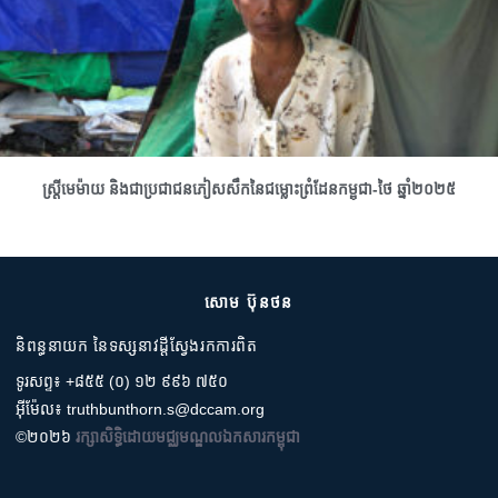
ស្រ្តីមេម៉ាយ និងជាប្រជាជនភៀសសឹកនៃជម្លោះព្រំដែនកម្ពុជា-ថៃ ឆ្នាំ២០២៥
សោម ប៊ុនថន
និពន្ធនាយក នៃទស្សនាវដ្តីស្វែងរកការពិត
ទូរសព្ទ៖ +៨៥៥ (០) ១២ ៩៩៦ ៧៥០
អ៊ីម៉ែល៖ truthbunthorn.s@dccam.org
©២០២៦
រក្សាសិទ្ធិដោយមជ្ឈមណ្ឌលឯកសារកម្ពុជា