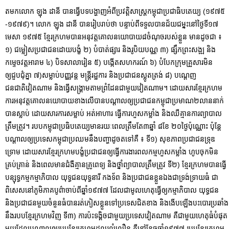
តមកលោក ឡុង ដានី បានធ្វើបទបង្ហាញអំពីប្រវត្តិសាស្ត្រកម្ពុជាប្រជាធិបតេយ្យ (១៩៧៥
-១៩៧៩)។ លោក ឡុង ដានី បានរៀបរាប់ថា បន្ទាប់ពីទទួលបានជ័យជម្នះនៅថ្ងៃទី១៧
មេសា ១៩៧៥ ខ្មែរក្រហមបានអនុវត្តគោលនយោបាយ៨ចំណុចរបស់ខ្លួន មានដូចជា ៖
១) ជម្លៀសប្រជាជនដោយបង្ខំ ២) បំបាត់ផ្សារ និងរូបិយបណ្ណ ៣) ផ្សឹកព្រះសង្ឍ និង
កម្ទេចវត្តអារាម ៤) បិទសាលារៀន ៥) បង្កើតសហករណ៍ ៦) បំបែកក្រុមគ្រួសារមិន
ឲ្យជួបជុំគ្នា ៧)សម្លាប់បញ្ញវន្ត មន្ត្រីរដ្ឋការ និងប្រជាជនស្លូតត្រង់ ៨) បណ្តេញ
ជនជាតិវៀតណាម និងធ្វើសង្រ្គាមតាមព្រំដែនជាមួយវៀតណាម។ ដោយសារខ្មែរក្រហម
ការអនុវត្តគោលនយោបាយខាងលើបានបណ្តាលឲ្យប្រជាជនកម្ពុជាប្រមាណ២លាននាក់
បានស្លាប់ ដោយសារការសម្លាប់ អត់អាហារ ធ្វើការហួសកម្លាំង និងឈឺគ្មានការព្យាបាល
ត្រឹមត្រូវ។ របបកម្ពុជាប្រធិបតេយ្យមានរយៈពេលត្រឹមតែ៣ឆ្នាំ ៨ខែ ២០ថ្ងៃប៉ុណ្ណោះ ប៉ុន្តែ
បណ្តាលឲ្យប្រទេសកម្ពុជាប្រឈមនឹងបញ្ហាដូចតទៅគឺ ៖ ទី១) សុខភាពប្រជាជនទ្រុឌ
ទ្រោម ដោយសារខ្មែរក្រហមបង្ខំប្រជាជនឲ្យធ្វើការងារពលកម្មហួសកម្លាំង ហូបចុកមិន
គ្រប់គ្រាន់ និងពេលមានជំងឺគ្មានគ្រូពេទ្យ និងថ្នាំព្យាបាលត្រឹមត្រូវ ទី២) ខ្មែរក្រហមបានធ្វើ
បន្សុទ្ធកម្មកម្មាភិបាល យុទ្ធជនយុទ្ធនារី កងទ័ព និងប្រជាជនខ្លួនឯងជាទ្រង់ទ្រាយធំ ជា
ពិសេសនៅភូមិភាគបូព៌ាចាប់ពីឆ្នាំ១៩៧៧ ដែលជាមូលហេតុធ្វើឲ្យកម្មាភិបាល យុទ្ធជន
និងប្រជាជនមួយចំនួនធំបានរត់ភៀសខ្លួនទៅប្រទេសជិតខាង និងងើបឡើងបះបោរប្រឆាំង
នឹងរបបខ្មែរក្រហមវិញ ទី៣) ការប៉ះទង្គិចជាមួយប្រទេសវៀតណាម គឺជាមួយហេតុធំបំផុត
មួយដែលបណ្តាលឲ្យរបបខ្មែរក្រហមដួលរលំលឿន គឺនៅខែធ្នូឆ្នាំ១៩៧៧ របបខ្មែរក្រហម