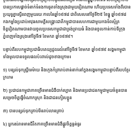
បានប្រកាសផ្តាច់ទំនាក់ទំនងការទូតទាំងស្រុងជាមួយវៀតណាម ហើយប្រទេសទាំងពីរបាន
ប្រយុទ្ធគ្នាស្ទើរពេញមួយរយៈកាលនៃឆ្នាំ១៩៧៨ ជាពិសេសនៅថ្ងៃទី២៥ ខែធ្នូ ឆ្នាំ១៩៧៨
កងកម្លាំងប្រដាប់អាវុធសាមគ្គីសង្រ្គោះជាតិកម្ពុជាបានសហការជាមួយកងទ័ពស័្មគ្រ
ចិត្តវៀតណាមបានវាយចូលប្រទេសកម្ពុជាជាទ្រង់ទ្រាយធំ និងបានចូលកាន់កាប់ទីក្រុង
ភ្នំពេញទាំងស្រុងនៅថ្ងៃទី៧ ខែមករា ឆ្នាំ១៩៧៩។
បន្ទាប់ពីរបបកម្ពុជាប្រជាធិបតេយ្យដួលរលំនៅថ្ងៃទី៧ ខែមករា ឆ្នាំ១៩៧៩ សង្គមកម្ពុជា
ទាំងមូលបានទទួលផលប៉ះពាល់ដូចខាងក្រោម៖
១) បន្សល់ទុកស្រី្តមេម៉ាយ និងក្មេងកំព្រារាប់ពាន់នាក់នៅក្នងសង្គមកម្ពុជាបន្ទាប់ពីរបបខ្មែរ
ក្រហម
២) ប្រជាជនកម្ពុជាភាគច្រើនមានជំងឺបាក់ស្បាត និងមានប្រជាជនកម្ពុជាមួយចំនួនបាន
សម្រេចចិត្តធ្វើចំណាកស្រុក និងជាជនភៀសខ្លួន
៣) បានបន្សល់ទុកគ្រាប់មីនរាប់លានគ្រាប់
៤) អ្នករស់រានមានជីវិតភាគច្រើនមានជំងឺផ្លូវចិត្តធ្ងន់ធ្ងរ