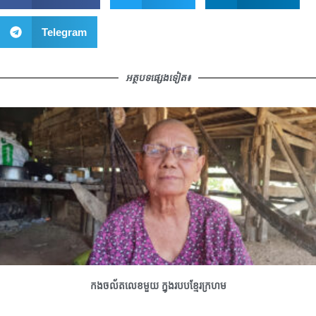
Telegram
អត្ថបទផ្សេងទៀត៖
កងចល័តលេខមួយ ក្នុងរបបខ្មែរក្រហម