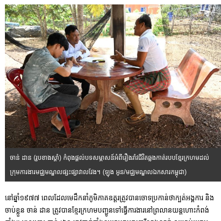
ចាន់ ដាន (រូបខាងស្តាំ) កំពុងផ្តល់បទសម្ភាសន៍អំពីរឿងរ៉ាវជីវិតឆ្លងកាត់របបខ្មែរក្រហមដល់
ក្រុមការងារមជ្ឈមណ្ឌលផ្សះផ្សាវាលវែង។ (ឡុង អូន/មជ្ឈមណ្ឌលឯកសារកម្ពុជា)
នៅឆ្នាំ១៩៧៧ ពេលដែលមេដឹកនាំភូមិភាគឧត្តរត្រូវបានចោទប្រកាន់ថាក្បត់អង្គការ និង
ចាប់ខ្លួន ចាន់ ដាន ត្រូវបានខ្មែរក្រហមបញ្ជូនទៅធ្វើការងារនៅព្រលានយន្តហោះកំពង់