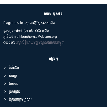
សោម ប៊ុនថន
និពន្ធនាយក នៃទស្សនាវដ្តីស្វែងរកការពិត
ទូរសព្ទ៖ +៨៥៥ (០) ១២ ៩៩៦ ៧៥០
អ៊ីម៉ែល៖ truthbunthorn.s@dccam.org
©២០២៦
រក្សាសិទ្ធិដោយមជ្ឈមណ្ឌលឯកសារកម្ពុជា
ផ្សេងៗ
ទំព័រដើម
សំបុត្រ
ឯកសារ
ស្រាវជ្រាវ
ស្វែងរកក្រុមគ្រួសារ