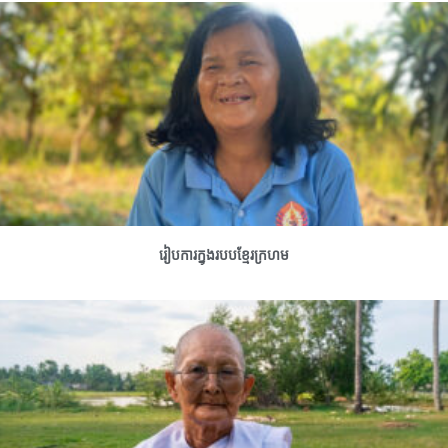
រៀបការក្នុងរបបខ្មែរក្រហម