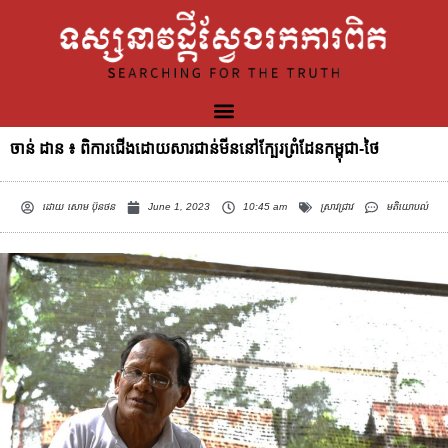
ចាន់ ដាន ៖ ពិការជើងដោយសារជាន់មីននៅក្បែរព្រំដែនកម្ពុជា-ថៃ
ដោយ
សោម ប៊ុនថន
June 1, 2023
10:45 am
ស្រាវជ្រាវ
មតិយោបល់