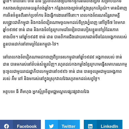
ឆ្នាំង។ ពេលនោះ ចាន់ ដាន ត្រូវចាត់តាំងឲ្យយាមកម្មករនារីលាងខ្សាច់ សម្រាប់យកម
កសាងសង់ព្រលានយន្តកំពង់ឆ្នាំង។ កន្លែងលាងខ្សាច់នៅក្នុងស្រុកបរិបូណ៌។ មានជំនាញ
ការចិនចំនួនពីរនាក់ប្រចាំការ និងធ្វើការងារនៅទីនោះ។ ពេលកងទ័ពរណសិរ្សសាមគ្គី
សង្គ្រោះជាតិកម្ពុជា និងកងទ័ពវៀតណាមចូលមកដល់ទីក្រុងភ្នំពេញ នៅថ្ងៃទី៧ ខែមករា
ឆ្នាំ១៩៧៩ ​ចាន់ ដាន និងកងទ័ពខ្មែរក្រហមដទៃទៀតបានភៀសខ្លួនទៅព្រំដែនភាគ
ខាងលិច។ នៅឆ្នាំ១៩៨៥ ចាន់ ដាន បានពិការជើងដោយសារជាន់មីនដែលអង្គភាពរបស់
ខ្លួនបានដាក់នៅតាមព្រំដែនកម្ពុជា-ថៃ។
នៅពេលកងទ័ពវៀតណាមដកចេញពីប្រទេសកម្ពុជានៅឆ្នាំ១៩៨៩ អង្គភាពរបស់ ចាន់
ដាន បានមករស់នៅតំបន់សំឡូតវិញ។ រហូតដល់កងកម្លាំងខ្មែរក្រហមធ្វើសមាហរណកម្ម
ចុះចូលជាមួយរាជរដ្ឋាភិបាលកម្ពុជានៅ១៩៩៦ ចាន់ ដាន បានចូលរួមជាមួយអង្គភាព
របស់ គឹម ពៅ និងមករស់នៅក្នុងស្រុកវាលវែងរហូតមកដល់សព្វថ្ងៃ។
អត្ថបទ៖ ធី គីមហុង អ្នកស្ម័គ្រចិត្តមជ្ឈមណ្ឌលផ្សះផ្សាវាលវែង
Facebook
Twitter
LinkedIn