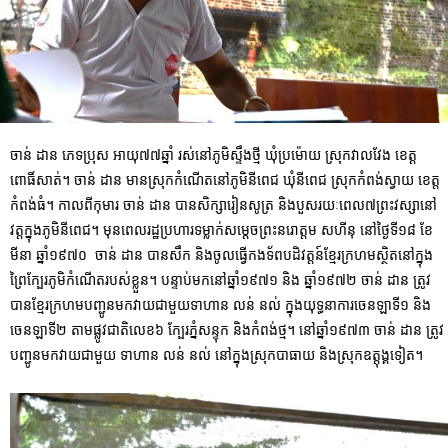
ចាន់ ដាន ភេទប្រុស អាយុ៧៧ឆ្នាំ រស់នៅភូមិស្ទឹងថ្មី ឃុំប្រម៉ោយ ស្រុកវាលវែង ខេត្ត
ពោធិ៍សាត់។ ចាន់ ដាន មានស្រុកកំណើតនៅភូមិនីពេជ ឃុំនីពេជ ស្រុកកំពង់ស្វាយ ខេត្ត
កំពង់ធំ។ កាលពីកុមារ ចាន់ ដាន បានសិក្សារៀនសូត្រ និងបួសរយៈពេល៧ព្រះវស្សានៅ
វត្តក្នុងភូមិនីពេជ។ មុនពេលរដ្ឋប្រហារទម្លាក់សម្តេចព្រះនរោត្តម សហីនុ នៅថ្ងៃទី១៨ ខែ
មីនា ឆ្នាំ១៩៧០ ចាន់ ដាន បានសឹក និងចូលធ្វើកងទ័ពបដិវត្តន៍ខ្មែរក្រហមស្ថិតនៅក្នុង
ព្រៃក្បែរភូមិកំណើតរបស់ខ្លួន។ បន្ទាប់មកនៅឆ្នាំ១៩៧១ និង ឆ្នាំ១៩៧២ ចាន់ ដាន ត្រូវ
បានខ្មែរក្រហមបញ្ជូនមកវាយជាមួយទាហាន លន់ នល់ ក្នុងយុទ្ធនាការចេនឡាទី១ និង
ចេនឡាទី២ តាមផ្លូវជាតិលេខ៦ ក្បែរភ្នំសន្ទុក និងកំពង់ថ្ម។ នៅឆ្នាំ១៩៧៣ ចាន់ ដាន ត្រូវ
បញ្ជូនមកវាយជាមួយ ទាហាន លន់ នល់ នៅក្នុងស្រុកបាធាយ និងស្រុកឧត្តុង្គទៀត។