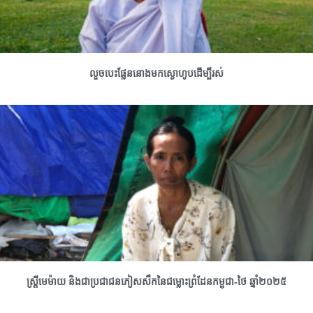
លួចបេះផ្លែននោងមកស្ងោហូបដើម្បីរស់
ស្រ្តីមេម៉ាយ និងជាប្រជាជនភៀសសឹកនៃជម្លោះព្រំដែនកម្ពុជា-ថៃ ឆ្នាំ២០២៥