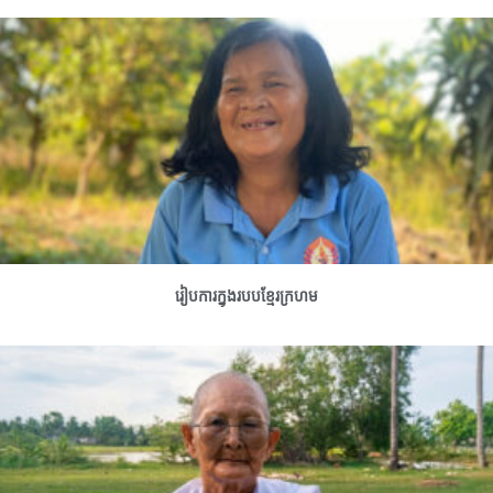
រៀបការក្នុងរបបខ្មែរក្រហម