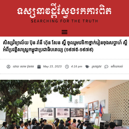
សិស្សវិទ្យាល័យ ប៊ុន រ៉ានី ហ៊ុន សែន ស្ពឺ ចូលរួមវេទិកាថ្នាក់រៀនចុងសប្តាហ៍ ស្ដី
អំពីប្រវត្តិសាស្រ្តកម្ពុជាប្រជាធិបតេយ្យ (១៩៧៥-១៩៧៩)
ដោយ
សោម ប៊ុនថន
May 15, 2023
4:16 pm
ស្រាវជ្រាវ
មតិយោបល់