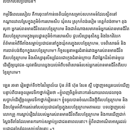
លំបាករបស់ប្រជាជន។
កម្មវិធីពេលរសៀល គឺការចុះទៅកាន់ចេតិយរំឭកសម្រាប់សហគមន៍ដែលស្ថិតនៅ
កណ្ដាលវាលស្រែក្នុងភូមិចំការសាមសិប ឃុំគគរ ស្រុកកំពង់សៀម ខេត្តកំពង់ចាម។ តុង
សុភា អ្នករស់រានមានជីវិតពរបបខ្មែរក្រហម និងជាតំណាងសមាគមន៍អ្នករស់រានមានជីវិត
ពីរបបខ្មែរក្រហមក្នុងមូលដ្ឋានភូមិចំការសាមសិប ជួបសិស្សានុសិស្ស និងចែករំលែក
ព័ត៌មានអំពីទីតាំងសម្លាប់ប្រជាជននៅក្នុងឃុំគគរក្នុងរបបខ្មែរក្រហម, បទពិសោធន៍ និង
ការបាត់បង់ឳពុកក្នុងរបបខ្មែរក្រហម។ កិច្ចសន្ទនាអន្តរជំនាន់រវាងអ្នករស់រានមានជីវិត
ពីរបបខ្មែរក្រហម និងសិស្សានុសិស្សដែលជាក្មេងជំនាន់ក្រោយ គឺជាផ្នែកដ៏សំខាន់មួយ
ដើម្បីឲ្យយុវជន-យុវនារីឈឈ្វេងយល់អំពីបទពិសោធន៍របស់អ្នករស់រានមានជីវិតពីរបប
ខ្មែរក្រហម។
ឡេន រចនា រៀនថ្នាក់ទី១២នៃវិទ្យាល័យ ប៊ុន រ៉ានី ហ៊ុន សែន ស្ពឺ បង្ហាញទស្សនយល់ឃើញ
បន្ទាប់ពីបានចូលរួមវេទិកាថ្នាក់រៀនថា «ខ្ញុំពេញចិត្តចំពោះការចំណាយពេលវេលាចុង
សប្តាហ៍ដើម្បីចូលរួមវេទិកាថ្នាក់រៀននេះ។ ខ្ញុំទទួលបានចំណេះដឹងថ្មីពីរបបខ្មែរក្រហម និង
ដឹងបន្ថែមអំពីការរស់នៅរបស់ប្រជាជនខ្មែរក្នុងរបបខ្មែរក្រហមតាមរយៈ បទបង្ហាញរបស់
លោកគ្រូ ការស្ដាប់រឿងរ៉ាវរបស់អ្នករស់រានមានជីវិតពីរបបខ្មែរក្រហម និងការឃើញជាក់
ស្ដែងទីតាំងដែលមានការកាប់សម្លាប់ប្រជាជននាពេលនោះ។ ខ្ញុំពិតជាអាណិតអាសូរដល់
ប្រជាជនខ្មែរដែលស្លាប់ទាំងនោះ »។