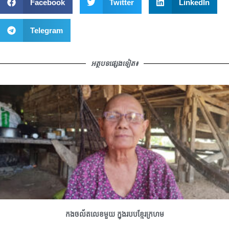
Facebook
Twitter
LinkedIn
Telegram
អត្ថបទផ្សេងទៀត៖
កងចល័តលេខមួយ ក្នុងរបបខ្មែរក្រហម