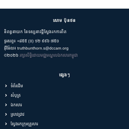
សោម ប៊ុនថន
និពន្ធនាយក នៃទស្សនាវដ្តីស្វែងរកការពិត
ទូរសព្ទ៖ +៨៥៥ (០) ១២ ៩៩៦ ៧៥០
អ៊ីម៉ែល៖ truthbunthorn.s@dccam.org
©២០២៦
រក្សាសិទ្ធិដោយមជ្ឈមណ្ឌលឯកសារកម្ពុជា
ផ្សេងៗ
ទំព័រដើម
សំបុត្រ
ឯកសារ
ស្រាវជ្រាវ
ស្វែងរកក្រុមគ្រួសារ