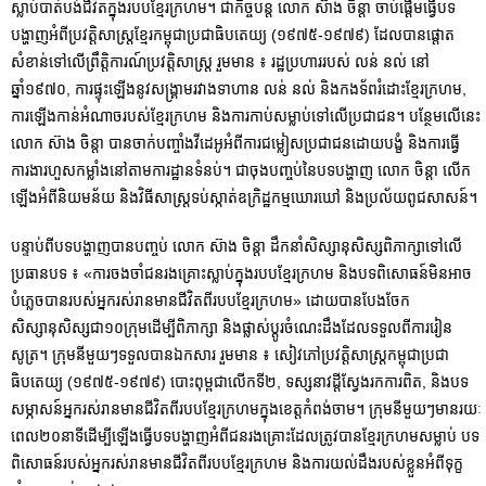
ស្លាប់បាត់បង់ជីវិតក្នុងរបបខ្មែរក្រហម។ ជាកិច្ចបន្ត លោក ស៊ាង ចិន្ដា ចាប់ផ្ដើមធ្វើបទ
បង្ហាញអំពីប្រវត្តិសាស្ត្រខ្មែរកម្ពុជាប្រជាធិបតេយ្យ (១៩៧៥-១៩៧៩) ដែលបានផ្ដោត
សំខាន់ទៅលើព្រឹត្តិការណ៍ប្រវត្តិសាស្រ្ត រួមមាន ៖ រដ្ឋប្រហាររបស់ លន់ នល់ នៅ
ឆ្នាំ១៩៧០, ការផ្ទុះឡើងនូវសង្រ្គាមរវាងទាហាន លន់ នល់ និងកងទ័ពរំដោះខ្មែរក្រហម,
ការឡើងកាន់អំណាចរបស់ខ្មែរក្រហម និងការកាប់សម្លាប់ទៅលើប្រជាជន។ បន្ថែមលើនេះ
លោក ស៊ាង ចិន្ដា បានចាក់បញ្ចាំងវីដេអូអំពីការជម្លៀសប្រជាជនដោយបង្ខំ និងការធ្វើ
ការងារហួសកម្លាំងនៅតាមការដ្ឋានទំនប់។ ជាចុងបញ្ចប់នៃបទបង្ហាញ លោក ចិន្ដា លើក
ឡើងអំពីនិយមន័យ និងវិធីសាស្រ្តទប់ស្កាត់ឧក្រិដ្ឋកម្មឃោរឃៅ និងប្រល័យពូជសាសន៍។
បន្ទាប់ពីបទបង្ហាញបានបញ្ចប់ លោក ស៊ាង ចិន្តា ដឹកនាំសិស្សានុសិស្សពិភាក្សាទៅលើ
ប្រធានបទ ៖ «ការចងចាំជនរងគ្រោះស្លាប់ក្នុងរបបខ្មែរក្រហម និងបទពិសោធន៍មិនអាច
បំភ្លេចបានរបស់អ្នករស់រានមានជីវិតពីរបបខ្មែរក្រហម» ដោយបានបែងចែក
សិស្សានុសិស្សជា១០ក្រុមដើម្បីពិភាក្សា និងផ្លាស់ប្ដូរចំណេះដឹងដែលទទួលពីការរៀន
សូត្រ។ ក្រុមនីមួយៗទទួលបានឯកសារ រួមមាន ៖ សៀវភៅប្រវត្តិសាស្រ្តកម្ពុជាប្រជា
ធិបតេយ្យ (១៩៧៥-១៩៧៩) បោះពុម្ពជាលើកទី២, ទស្សនាវដ្ដីស្វែងរកការពិត, និងបទ
សម្ភាសន៍អ្នករស់រានមានជីវិតពីរបបខ្មែរក្រហមក្នុងខេត្តកំពង់ចាម។ ក្រុមនីមួយៗមានរយៈ
ពេល២០នាទីដើម្បីឡើងធ្វើបទបង្ហាញអំពីជនរងគ្រោះដែលត្រូវបានខ្មែរក្រហមសម្លាប់ បទ
ពិសោធន៍របស់អ្នករស់រានមានជីវិតពីរបបខ្មែរក្រហម និងការយល់ដឹងរបស់ខ្លួនអំពីទុក្ខ