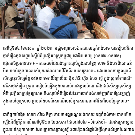
នៅថ្ងៃទី១៤ ខែឧសភា ឆ្នាំ២០២៣ មជ្ឈមណ្ឌលលឯកសារខេត្តកំពង់ចាម បានរៀបវេទិកា
ថ្នាក់រៀនចុងសប្ដាហ៍ស្តីអំពីប្រវត្តិសាស្រ្តកម្ពុជាប្រជាធិបតេយ្យ (១៩៧៥-១៩៧៩)
ផ្តោតលើប្រធានបទ ៖ «ការចងចាំជនរងគ្រោះស្លាប់ក្នុងរបបខ្មែរក្រហម និងបទពិសោធន៍
មិនអាចបំភ្លេច​បានរបស់អ្នករស់រានមានជីវិតពីរបបខ្មែរក្រហម» ដោយមានការចូលរួមពី
សិស្សានុ​សិ​ស្ស​ចំនួន៥៥នាក់មកពីវិទ្យាល័យ ប៊ុន រ៉ានី ហ៊ុន សែន ស្ពឺ ក្នុងស្រុកចំការលើ។
វេទិកាថ្នាក់រៀន ត្រូវបានរៀបចំឡើងក្នុងគោលបំណងផ្តល់ចំណេះដឹងដល់សិស្សានុសិស្ស
អំពីប្រវត្តិ​សា​ស្រ្ត​​ខ្មែរក្រហម និងស្ដាប់អំពីរឿងរ៉ាវនៃការបាត់បង់សាច់ញាតិជាទីស្រឡាញ់
ក្នុងរបបខ្មែរក្រហម ព្រមទាំងបទពិសោធន៍របស់អ្នករស់រានមានជីវិតពីរបបខ្មែរក្រហម។
ជាកិច្ចចាប់ផ្ដើម លោក ស៊ាង ចិន្ដា នាយកមជ្ឈមណ្ឌលឯកសារខេត្តកំពង់ចាម បានលើក
ឡើងអំពីព្រឹត្តិការណ៍នៅថ្ងៃទី២០ ខែឧសភា ដែលជាខែនៃ «ទិវាចងចាំ» ជនរងគ្រោះស្លាប់
ក្នុងរបបខ្មែរក្រហមថា ដែលត្រូវបានប្រារព្ធឡើងជារៀងរាល់ឆ្នាំដើម្បីរំឭកដល់អ្នកដែលបាន