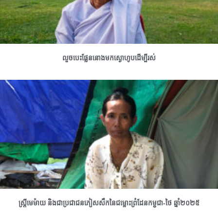
លួចបេះផ្លែននោងមកស្ងោហូបដើម្បីរស់
ស្រ្តីមេម៉ាយ និងជាប្រជាជនភៀសសឹកនៃជម្លោះព្រំដែនកម្ពុជា-ថៃ ឆ្នាំ២០២៥