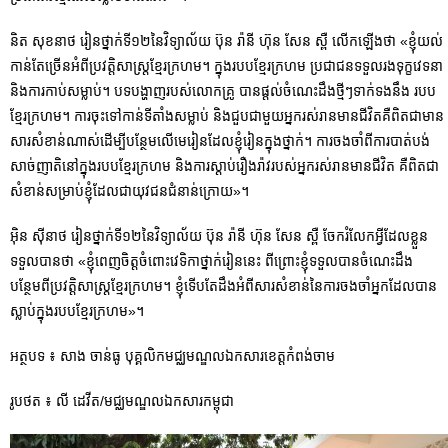
និត សុខនាថ រៀនថ្នាក់ទី១២នៃវិទ្យាល័យ ប៊ុន រ៉ានី ហ៊ុន សែន ស្ពឺ លើកឡើងថា «ខ្ញុំយល់
កាន់តែច្រើនអំពីប្រវត្តិសាស្រ្តខ្មែរក្រហម។ ក្នុងរបបខ្មែរក្រហម ប្រជាជនទទួលរងទុក្ខវេទនា
និងការកាប់សម្លាប់។ បទបង្ហាញរបស់លោកគ្រូ បានផ្ដល់ចំណេះដឹងថ្មីៗទាក់ទងនឹង របប
ខ្មែរក្រហម។ ការចុះទៅកាន់ទីតាំងសម្លាប់ និងជួបជាមួយអ្នករស់រានមានជីវិតគឺពិតជាមាន
សារសំខាន់ណាស់ដើម្បីបន្ថែមលើមេរៀនដែលខ្ញុំរៀនក្នុងថ្នាក់។ ការចងចាំពីការបាត់បង់
សាច់ញាតិនៅក្នុងរបបខ្មែរក្រហម និងការស្ដាប់រឿងរ៉ាវរបស់អ្នករស់រានមានជីវិត គឺពិតជា
សំខាន់សម្រាប់ខ្ញុំដែលជាយុវជនជំនាន់ក្រោយ»។
អ៊ិន ស៊ីនាថ រៀនថ្នាក់ទី១២នៃវិទ្យាល័យ ប៊ុន រ៉ានី ហ៊ុន សែន ស្ពឺ ចែករំលែកអ្វីដែលខ្លួន
ទទួលបានថា «ខ្ញុំពេញចិត្តចំពោះវេទិកាថ្នាក់រៀននេះ ពីព្រោះខ្ញុំទទួលបានចំណេះដឹង
បន្ថែមពីប្រវត្តិសាស្រ្តខែ្មរក្រហម។ ខ្ញុំទើបតែដឹងអំពីសារសំខាន់នៃការចងចាំអ្នកដែលបាន
ស្លាប់ក្នុងរបបខ្មែរក្រហម»។
អត្ថបទ ៖ សាង ចាន់ធូ បុគ្គលិកមជ្ឈមណ្ឌលឯកសារខេត្តកំពង់ចាម
រូបថត ៖ លី ដេវីត/មជ្ឈមណ្ឌលឯកសារកម្ពុជា