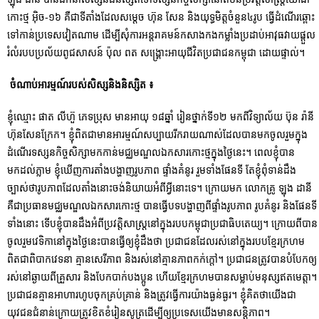
កោះថ្ម អ៊ិច-១៦ គឺជាទីតាំងដែលសម្តេច ហ៊ុន សែន និងយុទ្ធមិត្តចំនួន៤រូប ធ្វើដំណើរឆ្ពោះ
ទៅកាន់ប្រទេសវៀតណាម ដើម្បីសុំការអន្តរាគមន៍កសាងកងកម្លាំងប្រដាប់អាវុធវាយផ្តួល
រំលំរបបប្រល័យពូជសាសន៍ ប៉ុល ពត សង្គ្រោះអាយុជីវិតប្រជាជនកម្ពុជា ដោយផ្ទាល់។
ចំណាប់អារម្មណ៍របស់សិស្សនិងនិស្សិត ៖
ខ្ញុំឈ្មោះ ផាត លីហ៊ួ ភេទប្រុស មានអាយុ ១៨ឆ្នាំ រៀនថ្នាក់ទី១២ មកពីវិទ្យាល័យ ប៊ុន រ៉ានី
ហ៊ុនសែនក្រែក។ ខ្ញុំពិតជាមានអារម្មណ៍សប្បាយរីករាយណាស់ដែលបានមកចូលរួមក្នុង
ដំណើរទស្សនកិច្ចសិក្សាមកកាន់មជ្ឈមណ្ឌលឯកសារកោះថ្មក្នុងថ្ងៃនេះ។ ពេលខ្ញុំបាន
មកដល់ភ្លាម ខ្ញុំឃើញការតាំងបង្ហាញរូបភាព ផ្ទាំងគំនូរ រួមទាំងផែនទី តែខ្ញុំពុំទាន់ដឹង
ច្បាស់ថារូបភាពដែលតាំងនោះចង់និយាយអំពីអ្វីនោះទេ។ ក្រោយមក លោកគ្រូ ឡុង ដានី
គឺជាប្រធានមជ្ឈមណ្ឌលឯកសារកោះថ្ម បានធ្វើបទបង្ហាញពីផ្ទាំងរូបភាព រូបគំនូរ និងផែនទី
ទាំងនោះ ទើបខ្ញុំបានដឹងអំពីប្រវត្តិសាស្រ្តនៅក្នុងរបបកម្ពុជាប្រជាធិបតេយ្យ។ ក្រោយពីបាន
ចូលរួមវេទិកានៅក្នុងថ្ងៃនេះបានធ្វើឲ្យខ្ញុំដឹងថា ប្រជាជនដែលរស់នៅក្នុងរបបខ្មែរក្រហម
ពិតជាពិបាកវេទនា គ្មានសេរីភាព និងរស់នៅគ្មានភាពកក់ក្ដៅ។ ប្រជាជនត្រូវបានបំបែកឲ្យ
រស់នៅឆ្ងាយពីគ្រួសារ និងបែកបាក់បងប្អូន ហើយខ្មែរក្រហមបានសម្លាប់មនុស្សឥតមេត្តា។
ប្រជាជនគ្មានអាហារហូបចុកគ្រប់គ្រាន់ និងត្រូវធ្វើការយ៉ាងធ្ងន់ធ្ងរ។ ខ្ញុំគិតថាយើងជា
យុវជនជំនាន់ក្រោយត្រូវខិតខំរៀនសូត្រដើម្បីឲ្យប្រទេសយើងមានសន្តិភាព។