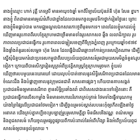
នាងខ្ញុំឈ្មោះ ហាក់ វុត្តី ភេទស្រី មានអាយុ១៦ឆ្នាំ មកពីវិទ្យាល័យប៊ុនរ៉ានី ហ៊ុន សែន ខ្នារ។
នាងខ្ញុំ ពិតជាមានអារម្មណ៍រំភើបជាខ្លាំងដែលបានមកចូលរួមវេទិកាថ្នាក់រៀនថ្ងៃនេះ ព្រោះ
នាងខ្ញុំមិនធ្លាប់បាន មកមជ្ឈមណ្ឌលឯកសារកោះថ្មពីមុនមកទេ។ ពេលដែលខ្ញុំមកដល់ខ្ញុំ
ឃើញមានរូបភាពពីរបបខ្មែរក្រហមជាច្រើនមានទាំងរូបសាកសព ឆ្អឹង លលាដ៏ក្បាល រូប
ភាពពេលប្រជាជនធ្វើការ រូបភាពពេលជម្លៀសចេញពីទីក្រុងភ្នំពេញ រូបក្រោយឆ្នាំ១៩៧៩
និងផ្ទាំងគំនូររបស់សម្ដេច ហ៊ុន សែន ដែលធ្វើដំណើរឆ្ពោះទៅកាន់ប្រទេសវៀតណាម ដើម្បី
ស្នើសុំជំនួយមករំដោះប្រទេសកម្ពុជាពីរបបប្រល័យពូជសាសន៍រួមជាមួយសមមិត្តចំនួន៤រូប
ទៀត។ ក្រោយពីបានសិក្សារៀនសូត្រអំពីប្រវត្តិសាស្រ្តខ្មែរក្រហមរួចមក ខ្ញុំយល់
ឃើញថារបបមួយនេះឃោរឃៅ ដោយលុបបំបាត់ចោលនូវសិទ្ធិសេរីភាពប្រជាជនដែលមាន
ចំណេះដឹង និងបំផ្លាញចោលនូវក្រុមជនជាតិ សាសនាផ្សេងៗ ហើយបានគាបសង្កត់
ប្រជាជនមិនឲ្យមានសេរីភាព គ្មានសិទ្ធិប្រឆាំងតវ៉ា ជាពិសេសជាងនេះទៅទៀតនោះ គឺ
ប្រជាជនធ្វើការលើសកម្លាំង មិនមានអាហារបរិភោគគ្រប់គ្រាន់ ថែមទាំងធ្វើទារុណកម្ម
យ៉ាងព្រៃផ្សៃលើប្រជាជនថែមទៀត។ ដើម្បីចូលរួមទប់ស្កាត់របបនេះកុំឲ្យកើតឡើងនាថ្ងៃ
អនាគត យើងគ្រប់គ្នាគប្បីចេះស្រឡាញ់រួបរួមសាមគ្គីគ្នា មិនរើសអើងវណ្ណៈ ពណ៌សម្បុរ
និងពូជសាសន៍ ហើយចូលរួមផ្សព្វផ្សាយពីការប៉ះពាល់នៃអំពើហិង្សា និងអំពើប្រល័យពូជ
សាសន៍ឲ្យបានទូលំទូលាយ ។