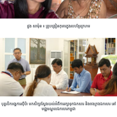
ដួង សាម៉ុន ៖ គ្រូបង្រៀនកុមារក្នុងរបបខ្មែរក្រហម
បុគ្គលិកអង្គការស៊ីប៉ា មកសិក្សាស្វែងយល់អំពីការរក្សាទុកឯកសារ និងចងក្រងឯកសារ នៅ
មជ្ឈមណ្ឌលឯកសារកម្ពុជា