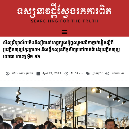
សិស្សវិទ្យាល័យនិងនិស្សិតនៅខេត្តត្បូងឃ្មុំចូលរួមវេទិកាថ្នាក់រៀនស្តីពី
ប្រវត្តិសាស្ត្រខ្មែរក្រហម និងធ្វើទស្សនកិច្ចសិក្សាទៅកាន់តំបន់ប្រវត្តិសាស្រ្ត
យោធា កោះថ្ម អ៊ិច-១៦
ដោយ
សោម ប៊ុនថន
April 21, 2023
11:59 am
ស្រាវជ្រាវ
មតិយោបល់