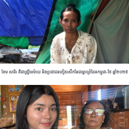
ខែម សារី៖ គឺជាស្រ្តីមេម៉ាយ និងប្រជាជនភៀសសឹកនៃជម្លោះព្រំដែនកម្ពុជា-ថៃ ឆ្នាំ២០២៥