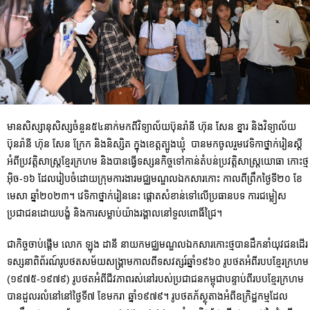
មានសិស្សានុសិស្សចំនួន៥៤នាក់មកពីវិទ្យាល័យប៊ុនរ៉ានី ហ៊ុន សែន ខ្នារ និងវិទ្យាល័យ
ប៊ុនរ៉ានី ហ៊ុន សែន ក្រែក និងនិស្សិត ក្នុងខេត្តត្បូងឃ្មុំ​ បានមកចូលរួមវេទិកាថ្នាក់រៀនស្តី
អំពីប្រវត្តិសាស្ត្រខ្មែរក្រហម និងបានធ្វើទស្សនកិច្ចទៅកាន់តំបន់ប្រវត្តិសាស្រ្តយោធា កោះថ្ម
អ៊ិច-១៦ ដែលរៀបចំដោយក្រុមការងារមជ្ឈមណ្ឌលឯកសារកោះ កាលពីព្រឹកថ្ងៃទី២០ ខែ
មេសា ឆ្នាំ២០២៣។ វេទិកាថ្នាក់រៀននេះ ផ្តោតសំខាន់ទៅលើប្រធានបទ ការជម្លៀស
ប្រជាជនដោយបង្ខំ និងការសម្លាប់យ៉ាងរង្គាលនៅទួលពោធិ៍ជ្រៃ។
ជាកិច្ចចាប់ផ្តើម លោក ឡុង ដានី នាយកមជ្ឈមណ្ឌលឯកសារកោះថ្មបានដឹកនាំយុវជនដើរ
ទស្សនាពិព័រណ៍រូបថតសម័យសង្គ្រាមកាលពីទសវត្សរ៍ឆ្នាំ១៩៦០ រូបថតអំពីរបបខ្មែរក្រហម
(១៩៧៥-១៩៧៩) រូបថតអំពីជីវភាពរស់នៅរបស់ប្រជាជនកម្ពុជាបន្ទាប់ពីរបបខ្មែរក្រហម
បានដួលរលំនៅនៅថ្ងៃទី៧ ខែមករា ឆ្នាំ១៩៧៩។ រូបថតភ័ស្ថុតាងអំពីឧក្រិដ្ឋកម្មដែល