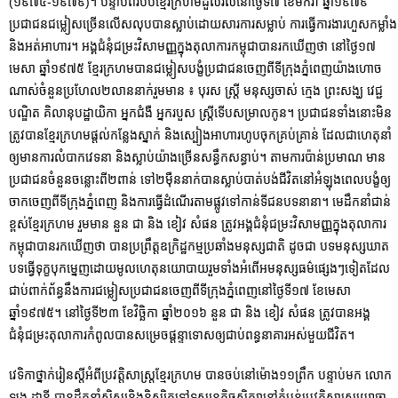
(១៩៧៥-១៩៧៩)។ បន្ទាប់ពីរបបខ្មែរក្រហមដួលរលំនៅថ្ងៃទី៧ ខែមករា ឆ្នាំ១៩៧៩
ប្រជាជនជម្លៀសច្រើនលើសលុបបានស្លាប់ដោយសារការសម្លាប់ ការធ្វើការងារហួសកម្លាំង
និងអត់អាហារ។ អង្គជំនុំជម្រះវិសាមញ្ញក្នុងតុលាការកម្ពុជាបានរកឃើញថា នៅថ្ងៃ១៧
មេសា ឆ្នាំ១៩៧៥ ខ្មែរក្រហមបានជម្លៀសបង្ខំប្រជាជនចេញពីទីក្រុងភ្នំពេញយ៉ាងហោច
ណាស់ចំនួនប្រហែល២លាននាក់រួមមាន ៖ បុរស ស្រ្តី មនុស្សចាស់ ក្មេង ព្រះសង្ឃ វេជ្ជ
បណ្ឌិត គិលានុបដ្ឋាយិកា អ្នកជំងឺ អ្នករបួស ស្រ្តីទើបសម្រាលកូន។ ប្រជាជនទាំងនោះមិន
ត្រូវបានខ្មែរក្រហមផ្តល់កន្លែងស្នាក់ និងស្បៀងអាហារហូបចុកគ្រប់គ្រាន់ ដែលជាហេតុនាំ
ឲ្យមានការលំបាកវេទនា និងស្លាប់យ៉ាងច្រើនសន្ធឹកសន្ធាប់។ តាមការប៉ាន់ប្រមាណ មាន
ប្រជាជនចំនួនចន្លោះពី២ពាន់ ទៅ២ម៉ឺននាក់បានស្លាប់បាត់បង់ជីវិតនៅអំឡុងពេលបង្ខំឲ្យ
ចាកចេញពីទីក្រុងភ្នំពេញ និងការធ្វើដំណើរតាមផ្លូវទៅកាន់ទីជនបទនានា។ មេដឹកនាំជាន់
ខ្ពស់ខ្មែរក្រហម រួមមាន នួន ជា និង ខៀវ សំផន ត្រូវអង្គជំនុំជម្រះវិសាមញ្ញក្នុងតុលាការ
កម្ពុជាបានរកឃើញថា បានប្រព្រឹត្តឧក្រិដ្ឋកម្មប្រឆាំងមនុស្សជាតិ ដូចជា បទមនុស្សឃាត
បទធ្វើទុក្ខបុកម្នេញដោយមូលហេតុនយោបាយរួមទាំងអំពើអមនុស្សធម៌ផ្សេងៗទៀតដែល
ជាប់ពាក់ព័ន្ធនឹងការជម្លៀសប្រជាជនចេញពីទីក្រុងភ្នំពេញនៅថ្ងៃទី១៧ ខែមេសា
ឆ្នាំ១៩៧៥។ នៅថ្ងៃទី២៣ ខែវិច្ឆិកា ឆ្នាំ២០១៦ នួន ជា និង ខៀវ សំផន ត្រូវបានអង្គ
ជំនុំជម្រះតុលាការកំពូលបានសម្រេចផ្ដន្ទាទោសឲ្យជាប់ពន្ធនាគារអស់មួយជីវិត។
វេទិកាថ្នាក់រៀនស្តីអំពីប្រវត្តិសាស្ត្រខ្មែរក្រហម បានចប់នៅម៉ោង១១ព្រឹក បន្ទាប់មក លោក
ឡុង ដានី បានដឹកនាំសិស្សនិងនិស្សិតទៅទស្សនកិច្ចសិក្សានៅតំបន់ប្រវត្តិសាស្រ្តយោធា