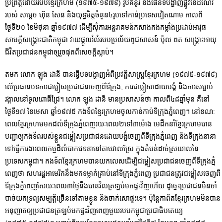
ប្រព្រឹត្តដោយរបបខ្មែរក្រហម (១៩៧៥-១៩៧៩) រូបគំនូរ និងផែនទីបង្ហាញផ្លូវនៃដំណើរ
របស់ សម្តេច ហ៊ុន សែន និងយុទ្ធមិត្តចំនួន៤រូបទៅកាន់ប្រទេសវៀតណាម កាលពី
ថ្ងៃទី២០ ខែមិថុនា ឆ្នាំ១៩៧៧ ដើម្បីសុំការអន្តរាគមន៍កសាងកងកម្លាំងប្រដាប់អាវុធ
សាមគ្គីសង្គ្រោះជាតិកម្ពុជា វាយផ្តួលរំលំរបបប្រល័យពូជសាសន៍ ប៉ុល ពត សង្គ្រោះអាយុ
ជីវិតប្រជាជនកម្ពុជាឲ្យរួចផុតពីសេចក្តីស្លាប់។
តមក លោក ឡុង ដានី បានធ្វើបទបង្ហាញអំពីប្រវត្តិសាស្ត្រខ្មែរក្រហម (១៩៧៥-១៩៧៩)
លើប្រធានបទការជម្លៀសប្រជាជនចេញពីទីក្រុង, ការជម្លៀសដោយបង្ខំ និងការសម្លាប់
រង្គាលនៅទួលពោធិ៍ជ្រៃ។ លោក ឡុង ដានី មានប្រសាសន៍ថា កាលពី៤៨ឆ្នាំមុន គឺនៅ
ថ្ងៃទី១៧ ខែមេសា ឆ្នាំ១៩៧៥ កងទ័ពខ្មែរក្រហមចូលកាន់កាប់ទីក្រុងភ្នំពេញ។ នៅខណៈ
ពេលខ្មែរក្រហមមកដល់ទីក្រុងភ្នំពេញរយៈពេល២ទៅ៣ម៉ោង មេដឹកនាំខ្មែរក្រហមបាន
បញ្ជាឲ្យកងទ័ពរបស់ខ្លួនជម្លៀសប្រជាជនដោយបង្ខំចេញពីទីក្រុងភ្នំពេញ និងទីក្រុងនានា
ទៅធ្វើការងារពលកម្មដ៏លំបាកវេទនានៅតាមវាលស្រែ ក្នុងតំបន់ដាច់ស្រយាលនៃ
ប្រទេសកម្ពុជា។ កងទ័ពខ្មែរក្រហមបានយកលេសដើម្បីជម្លៀសប្រជាជនចេញពីទីក្រុងភ្នំ
ពេញថា សហរដ្ឋអាមេរិកនឹងមកទម្លាក់គ្រាប់នៅទីក្រុងភ្នំពេញ ប្រជាជនត្រូវជម្លៀសចេញពី
ទីក្រុងភ្នំពេញតែរយៈពេល៣ថ្ងៃនឹងបានវិលត្រឡប់មកផ្ទះវិញហើយ ដូច្នេះប្រជាជនមិនចាំ
បាច់យកទ្រព្យសម្បត្តិច្រើនទៅតាមខ្លួន និងចាក់សោផ្ទះទេ។ ប៉ុន្តែកាពិតខ្មែរក្រហមមិនបាន
អនុញាតឲ្យប្រជាជនត្រឡប់មកផ្ទះវិញពេញមួយរបបកម្ពុជាប្រជាធិបតេយ្យ