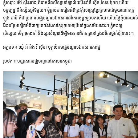
ខ្ញុំឈ្មោះ ម៉ៅ ស៊ីនធាង គឺជាអតីតសិស្សនៅទ្យាល័យប៊ុនរ៉ានី ហ៊ុន សែន ក្រែក ហើយ
បច្ចុប្បន្ន គឺនិស្សិតឆ្នាំទីមួយ។ ខ្ញុំធ្លាប់បានរៀនអំពីប្រវត្តិសាស្រ្តខ្មែរក្រហមជាមួយលោកគ្រូ
ឡុង ដានី គឺជាប្រធានមជ្ឈមណ្ឌលឯកសារនៅកោះថ្មម្តងរួចមកហើយ ហើយថ្ងៃខ្ញុំបានយល់
ដឹងបន្ថែមទៀតអំពីពាក្យពេចន៍ដែលខ្មែរក្រហមប្រើនៅក្នុងសម័យនោះ។ ខ្ញុំចង់ឲ្យ
សិស្សយកចិត្តទុកដាក់ និងសួរសំណួរដើម្បីមានការពិភាក្សានៅក្នុងវេទិកាថ្នាក់រៀននេះ ។
អត្ថបទ ៖​ ឈុំ រ៉ា និង វី ស៊ីថា បុគ្គលិកមជ្ឈមណ្ឌលឯកសារកោះថ្ម
រូបថត ៖​ បណ្ណសារមជ្ឈមណ្ឌលឯកសារកម្ពុជា