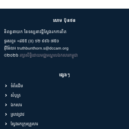
សោម ប៊ុនថន
និពន្ធនាយក នៃទស្សនាវដ្តីស្វែងរកការពិត
ទូរសព្ទ៖ +៨៥៥ (០) ១២ ៩៩៦ ៧៥០
អ៊ីម៉ែល៖ truthbunthorn.s@dccam.org
©២០២៦
រក្សាសិទ្ធិដោយមជ្ឈមណ្ឌលឯកសារកម្ពុជា
ផ្សេងៗ
ទំព័រដើម
សំបុត្រ
ឯកសារ
ស្រាវជ្រាវ
ស្វែងរកក្រុមគ្រួសារ