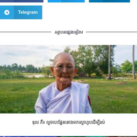
Telegram
អត្ថបទផ្សេងទៀត៖
ឌុល ភី៖ លួចបេះផ្លែននោងមកស្ងោហូបដើម្បីរស់