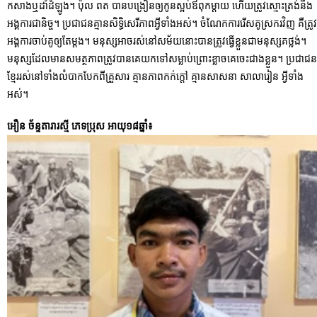
កសាងឬដាំដំឡូង។ ប៉ុល ពត បានបង្រៀនឲ្យកូនស្អប់ឪពុកម្តាយ ហើយត្រូវស្មោះត្រង់នឹង
អង្គការជានិច្ច។ ប្រជាជនគ្មានសិទ្ធិសេរីភាពអ្វីទាំងអស់។ ចំណែកការរើសគូស្រករវិញ គឺត្រូវ
អង្គការចាប់គូឲ្យតែម្តង។ មនុស្សអាចរស់នៅសម័យនោះបានត្រូវធ្វើខ្លួនជាមនុស្សគថ្លង់។
មនុស្សដែលមានសមត្ថភាពត្រូវបានគេយកទៅសម្លាប់ព្រោះខ្លាចគេចេះជាងខ្លួន។ ប្រជាជន
ខ្មែររស់នៅទាំងលំបាកបែកពីគ្រួសារ គ្មានភាពកក់ក្តៅ គ្មានសាសនា សាលារៀន អ្វីទាំង
អស់។
អឿន ច័ន្ទតារារស្មី ភេទប្រុស អាយុ១៨ឆ្នាំ៖