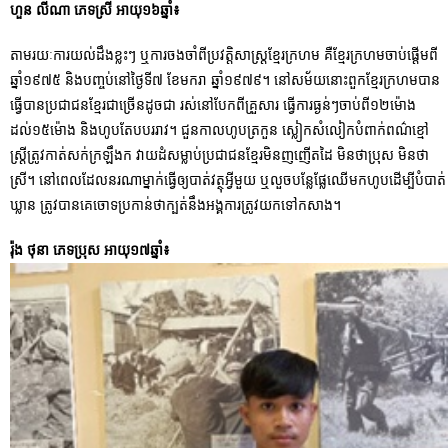
ហួន លីណា ភេទស្រី អាយុ១៦ឆ្នាំ៖
តាមរយៈការយល់ដឹងខ្លះៗ ឬការចងចាំពីប្រវត្តិសាស្ត្រខ្មែរក្រហម គឺខ្មែរក្រហមចាប់ផ្តើមពី
ឆ្នាំ១៩៧៥ និងបញ្ចប់នៅថ្ងៃទី៧ ខែមករា ឆ្នាំ១៩៧៩។ នៅសម័យនោះពួកខ្មែរក្រហមបាន
ធ្វើបានប្រជាជនខ្មែរជាច្រើនដូចជា រស់នៅបែកពីគ្រួសារ ធ្វើការធ្ងន់ៗចាប់ពី១២ម៉ោង
ដល់១៥ម៉ោង និងហូបតែបបររាវ។ ជួនកាលហូបត្រកួន ស្លៀកសំលៀកបំពាក់ពណ៌ខ្មៅ
ស្រ្តីត្រូវកាត់សក់ក្រឡឹងក វាយដំសម្លាប់ប្រជាជនខ្មែរមិនញញើតដៃ មិនថាប្រុស មិនថា
ស្រី។ នៅពេលដែលនរណាម្នាក់ធ្វើឲ្យបាត់វត្ថុអ្វីមួយ ឬលួចបន្លែផ្លែឈើមកហូបដើម្បីបំបាត់
ឃ្លាន ត្រូវបានគេចោទប្រកាន់ថាក្បត់នឹងអង្គការត្រូវយកទៅកសាង។
រ៉ុង ថុនា ភេទប្រុស អាយុ១៧ឆ្នាំ៖