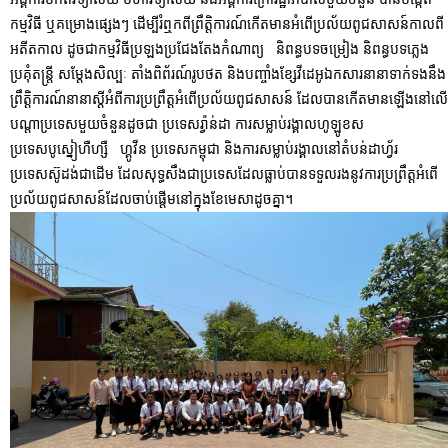
កម្មវិធី ឬគម្រោងផ្សេងៗ ដើម្បីរំឮកពីព្រឹត្តិការណ៍កើតមានអំពើប្រល័យពូជសាសន៍កាលពី
អតីតកាល ដូចជាកម្មវិធីប្រឡងប្រជែងតែងកំណាព្យ និពន្ធបទចម្រៀង និពន្ធបទភ្លេង
ប្រគុំតន្ត្រី សម្តែងសិល្បៈ តាំងពិព័រណ៍រូបថត និងបញ្ចាំងខ្សែវីដេអូឯកសារនានាទាក់ទងនឹង
ព្រឹត្តិការណ៍នានាស្តីអំពីការប្រព្រឹត្តអំពើប្រល័យពូជសាសន៍ ដែលបានកើតមានឡើងនៅលើ
បណ្តាប្រទេសមួយចំនួនដូចជា ប្រទេសរ៉្វាន់ដា ការសម្លាប់រង្គាលហូឡូខស
ប្រទេសបូស្នៀហឺហ្សឺ ហ្គូវីន ប្រទេសកម្ពុជា និងការសម្លាប់រង្គាលនៅតំបន់ដាហ្វ័រ
ប្រទេសស៊ូដង់ជាដើម ដែលសុទ្ធសឹងជាប្រទេសដែលធ្លាប់បានទទួលរងនូវការប្រព្រឹត្តអំពើ
ប្រល័យពូជសាសន៍ដែលចាប់ផ្តើមនៅក្នុងខែមេសាដូចគ្នា។