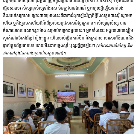
ជំពូកមួយនៃសៀវភៅប្រវត្តិសាស្ត្រកម្ពុជាប្រជាធិបតេយ្យ (១៩៧៥-១៩៧៩)។ មុននឹងចាប់
ផ្តើមសរសេរ សិស្សានុសិស្សទាំងអស់ មិនត្រូវបានណែនាំ ឬពន្យល់អ្វីឡើយទាក់ទង
នឹងរបបខ្មែរក្រហម ព្រោះថាគម្រោងនេះគឺជាការរំឮកឡើងវិញពីអ្វីដែលខ្លួនបានរៀនរួចមក
ហើយ ឬដឹងរួចមកហើយពីអំពើប្រល័យពូជសាសន៍ខ្មែរក្រហម។ សិស្សានុសិស្ស បាន
ចំណាយពេលវេលាកន្លះម៉ោង សម្រាប់គម្រោងមួយនេះ។ អ្នកទាំងនោះ អង្គុយដោយស្ងៀម
ស្ងាត់នៅលើកៅអីផ្តៅ រៀងៗខ្លួន ហើយចាប់ផ្តើមកាន់ប៊ិក និងក្រដាស សរសេរពីចំណេះដឹង
ផ្ទាល់ខ្លួនពីប្រធានបទ ដោយមិនងាកឆ្វេងស្តាំ​ ឬសួរគ្នីគ្នាឡើយ។
(សំណេររបស់សិស្ស នឹង
ដាក់នៅក្នុងផ្នែកខាងក្រោមនៃអត្ថបទនេះ)
។