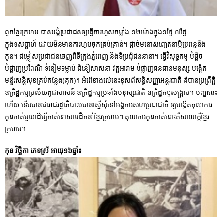
ពួកខ្មែរក្រហម បានបង្ខំប្រជាជនឲ្យធ្វើការហួសកម្លាំង ១២ម៉ោងក្នុង១ថ្ងៃ ៧ថ្ងៃ
ក្នុង១សប្តាហ៍ ដោយមិនមានការហូបចុកគ្រប់គ្រាន់។ ផ្តាច់មនោសញ្ចេតនាប្តីប្រពន្ធនិង
កូន។ ជម្លៀសប្រជាជនចេញពីទីក្រុងភ្នំពេញ និងទីប្រជុំជននានា។ ធ្វើវិសុទ្ធកម្ម បំផ្លិច
បំផ្លាញប្រពៃណី ទំនៀមទម្លាប់ ជំនឿសាសនា វត្តអារាម បំផ្លាញធនធានមនុស្ស បង្កើត
មន្ទីរសន្តិសុខគ្រប់កន្លែង(គុក)។ អំពើខាងលើនេះខុសពីសន្ធិសញ្ញាអន្តរជាតិ គឺបានប្រព្រឹត្តិ
ឧក្រិដ្ឋកម្មប្រល័យពូជសាសន៍ ឧក្រិដ្ឋកម្មប្រឆាំងមនុស្សជាតិ ឧក្រិដ្ឋកម្មសង្គ្រាម។ បញ្ហានេះ
ហើយ ទើបបានជារាជរដ្ឋាភិបាលបានស្នើសុំទៅអង្គការសហប្រជាជាតិ ឲ្យបង្កើតតុលាការ
កូនកាត់មួយដើម្បីកាត់ទោសមេដឹកនាំខ្មែរក្រហម។ តុលាការកូនកាត់នោះគឺសាលាក្តីខ្មែរ
ក្រហម។
កុន វិច្ឆិកា ភេទស្រី អាយុ១៦ឆ្នាំ៖