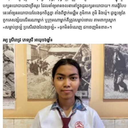
បក្សនយោបាយជាច្រើនរូប ដែលនាំឲ្យមានចលនានៅក្នុងជួរបក្សនយោបាយ។ ការធ្វើបែប
នេះនាំឲ្យនរយោបាយលែងទុកចិត្តគ្នា តាំងពីថ្នាក់មជ្ឈិម ភូមិភាគ ភូមិ និងឃុំ។ ដូច្នេះឲ្យតែ
ពួកគេសង្ស័យលើនរណាម្នាក់ ឬក្រុមណាម្នាក់គឺត្រូវសម្លាប់ចោល តាមពាក្យស្លោក
«សម្លាប់ច្រឡំ ប្រសើរជាងលែងច្រឡំ» «ទុកមិនចំណេញ ដកចេញមិនខាត»។
រម្យ ស្រីពេជ្រ ភេទស្រី អាយុ១៦ឆ្នាំ៖