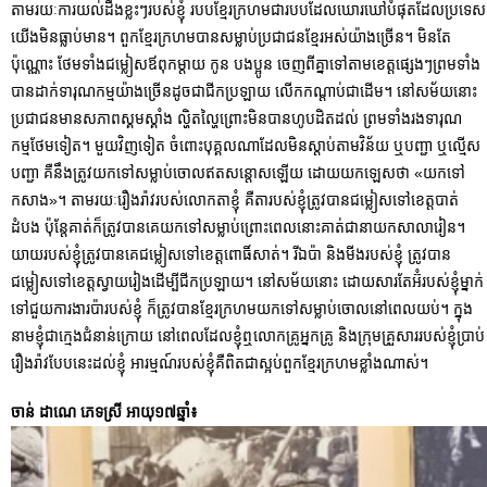
តាមរយៈការយល់ដឹងខ្លះៗរបស់ខ្ញុំ របបខ្មែរក្រហមជារបបដែលឃោរឃៅបំផុតដែលប្រទេស
យើងមិនធ្លាប់មាន។ ពួកខ្មែរក្រហមបានសម្លាប់ប្រជាជនខ្មែរអស់យ៉ាងច្រើន។ មិនតែ
ប៉ុណ្ណោះ ថែមទាំងជម្លៀសឪពុកម្តាយ កូន បងប្អូន ចេញពីគ្នាទៅតាមខេត្តផ្សេងៗព្រមទាំង
បានដាក់ទារុណកម្មយ៉ាងច្រើនដូចជាជីកប្រឡាយ លើកកណ្តាប់ជាដើម។ នៅសម័យនោះ
ប្រជាជនមានសភាពស្គមស្គាំង ល្ហិតល្ហៃព្រោះមិនបានហូបដិតដល់ ព្រមទាំងរងទារុណ
កម្មថែមទៀត។ មួយវិញទៀត ចំពោះបុគ្គលណាដែលមិនស្តាប់តាមវិន័យ ឬបញ្ជា ឬល្មើស
បញ្ជា គឺនឹងត្រូវយកទៅសម្លាប់ចោលឥតសន្តោសឡើយ ដោយយកឡេសថា «យកទៅ
កសាង»។ តាមរយៈរឿងរ៉ាវរបស់លោកតាខ្ញុំ គឺតារបស់ខ្ញុំត្រូវបានជម្លៀសទៅខេត្តបាត់
ដំបង ប៉ុន្តែគាត់ក៏ត្រូវបានគេយកទៅសម្លាប់ព្រោះពេលនោះគាត់ជានាយកសាលារៀន។
យាយរបស់ខ្ញុំត្រូវបានគេជម្លៀសទៅខេត្តពោធិ៍សាត់។ រី​​​ឯប៉ា និងមីងរបស់ខ្ញុំ ត្រូវបាន
ជម្លៀសទៅខេត្តស្វាយរៀងដើម្បីជីកប្រឡាយ។ នៅសម័យនោះ ដោយសារតែអ៊ំរបស់ខ្ញុំម្នាក់
ទៅជួយការងារប៉ារបស់ខ្ញុំ ក៏ត្រូវបានខ្មែរក្រហមយកទៅសម្លាប់ចោលនៅពេលយប់។ ក្នុង
នាមខ្ញុំជាក្មេងជំនាន់ក្រោយ នៅពេលដែលខ្ញុំឮលោកគ្រូអ្នកគ្រូ និងក្រុមគ្រួសាររបស់ខ្ញុំប្រាប់
រឿងរ៉ាវបែបនេះដល់ខ្ញុំ អារម្មណ៍របស់ខ្ញុំគឺពិតជាស្អប់ពួកខ្មែរក្រហមខ្លាំងណាស់។
ចាន់ ដាណេ ភេទស្រី អាយុ១៧ឆ្នាំ៖