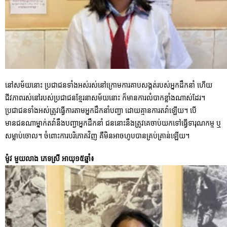
នៅសម័យនោះ ប្រជាជនទាំងអស់រស់នៅក្រោមការគាបសង្កត់របស់អ្នកដឹកនាំ ហើយ
ជីវភាពរស់នៅរបស់ប្រជាជនខ្មែរនាសម័យនោះ ក៏មានការលំបាកខ្លាំងណាស់ដែរ។
ប្រជាជនទាំងអស់ត្រូវធ្វើការតាមអ្នកដឹកនាំបញ្ជា ដោយគ្មានការតវ៉ាឡើយ។ បើ
មានជនណាម្នាក់តវ៉ានឹងបញ្ជាអ្នកដឹកនាំ ជននោះនឹងត្រូវគេចាប់យកទៅធ្វើទារុណកម្ម ឬ
សម្លាប់ចោល។ ចំពោះការបរិភោគវិញ គឺមិនអាចហូបបានគ្រប់គ្រាន់ឡើយ។
ម៉ូវ មួយលាង ភេទស្រី អាយុ១៥ឆ្នាំ៖