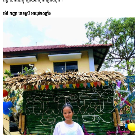
ឯម្តាយនិងអ៊ំខ្ញុំក៏ក្លាយជាកូនកំព្រាឪពុក។
ម៉ៅ កញ្ញា ភេទស្រី អាយុ២០ឆ្នាំ៖