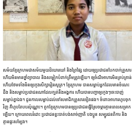
សម័យខ្មែរក្រហមជាសម័យមួយដ៏ឃោរឃៅ និងព្រៃផ្សៃ ដោយឲ្យប្រជាជនបែកបាក់គ្រួសារ
ហើយមិនមានថ្នាំព្យាបាល និងសម្លៀកបំពាក់ត្រឹមត្រូវឡើយ។ ឲ្យចំណីអាហារមិនគ្រប់គ្រាន់
ហើយថែមទាំងមិនឲ្យក្មេងសិក្សារៀនសូត្រ។ ខ្មែរក្រហម បានសម្លាប់អ្នកដែលមានចំណេះ
ដឹង និងសម្លាប់ប្រជាជនណាដែលក្បត់នឹងអង្គការ ហើយបានបញ្ជាឲ្យក្មេងៗចេះបាញ់
សម្លាប់គ្នាឯង។ ជួនកាលសម្លាប់ដល់ទៅសមាជិកគ្រួសារទៀតផង។ ចំពោះអាហារហូបចុក
វិញ គឺហូបតែបបរប៉ុណ្ណោះ។ ពួកខ្មែរក្រហមបានឲ្យប្រជាជនធ្វើស្រែចម្ការគ្មានពេលសម្រាក
ឡើយ។ ក្រោយពេលរំដោះ ប្រជាជនខ្លះបាត់បង់សាច់ញាតិ បងប្អូន សម្បូរជនពិការ និង
គ្មានផ្ទះសម្បែង។