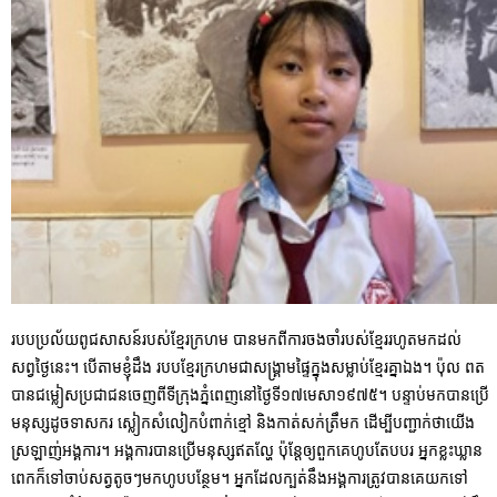
របបប្រល័យពូជសាសន៍របស់ខ្មែរក្រហម បានមកពីការចងចាំរបស់ខ្មែររហូតមកដល់
សព្វថ្ងៃនេះ។ បើតាមខ្ញុំដឹង របបខ្មែរក្រហមជាសង្គ្រាមផ្ទៃក្នុងសម្លាប់ខ្មែរគ្នាឯង។ ប៉ុល ពត
បានជម្លៀសប្រជាជនចេញពីទីក្រុងភ្នំពេញនៅថ្ងៃទី១៧មេសា១៩៧៥។ បន្ទាប់មកបានប្រើ
មនុស្សដូចទាសករ ស្លៀកសំលៀកបំពាក់ខ្មៅ និងកាត់សក់ត្រឹមក ដើម្បីបញ្ជាក់ថាយើង
ស្រឡាញ់អង្គការ។ អង្គការបានប្រើមនុស្សឥតល្ហែ ប៉ុន្តែឲ្យពួកគេហូបតែបបរ អ្នកខ្លះឃ្លាន
ពេកក៏ទៅចាប់សត្វតូចៗមកហូបបន្ថែម។ អ្នកដែលក្បត់នឹងអង្គការត្រូវបានគេយកទៅ