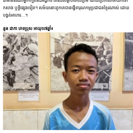
ជាមាននរណាម្នាក់ក្បត់នឹងអង្គការ គេនឹងសម្លាប់ចោលភ្លាម ដោយប្រើភាសាថាយកទៅ
កសាង ឬអ្វីផ្សេងទៀត។ សម័យនោះពួកគេបានធ្វើទារុណកម្មប្រជាជនខ្មែរណាស់ ដោយ
បង្អត់អាហារ…។
នួន ដាកា ភេទប្រុស អាយុ១៧ឆ្នាំ៖