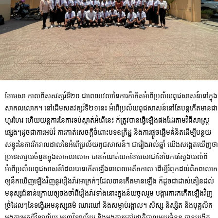
ខែមេសា កាលពីសតវត្សរ៍ទី២០ ជាពេលវេលានៃការក៏កើតអំពើប្រល័យពូជសាសន៍នៅក្នុង
សាកលលោក។ នៅដើមសតវត្សរ៍ទី២១នេះ អំពើប្រល័យពូជសាសន៍នៅតែបន្តកើតមានជា
ហូរហែរ ហើយយន្តការនៃការទប់ស្កាត់អំពើនេះ ក៏ត្រូវបានធ្វើឡើងផងដែរតាមវិធីសាស្ត្រ
ផ្សេងៗដូចជាការអប់រំ ការកាត់សេចក្តីចំពោះបទឧក្រិដ្ឋ និងការផ្តួចផ្តើមគំនិតដើម្បីបន្ថយ
សន្ទុះនៃការរីករាលដាលនៃអំពើប្រល័យពូជសាសន៍។ ជារៀងរាល់ឆ្នាំ យើងសង្កេតឃើញថា
ប្រទេសមួយចំនួនក្នុងសាកលលោក បានកំណត់យកខែមេសាជាខែនៃការស្វែងយល់ពី
អំពើប្រល័យពូជសាសន៍ដែលបានកើតឡើងនាពេលអតីតកាល ដើម្បីរំឮកដល់ពិភពលោក
ឲ្យនឹកឃើញឡើងវិញនូវរឿងរ៉ាវអាក្រក់ៗដែលបានកើតមានឡើង ក៏ដូចជាដាស់តឿនដល់
មនុស្សជំនាន់ក្រោយឲ្យចងចាំពីរឿងរ៉ាវទាំងនោះក្នុងន័យចូលរួម បង្ការការកកើតឡើងវិញ
ច្រំដែលៗនៃទង្វើរអមនុស្សធម៌ ឃោរឃៅ និងសម្លាប់រង្គាល។ សិស្ស និស្សិត និងបុគ្គលិក
អង្គការមកពីវិទ្យាល័យ មហាវិទ្យាល័យ និងអង្គការក្រៅរដ្ឋាភិបាលមួយចំនួន បានបង្កើត