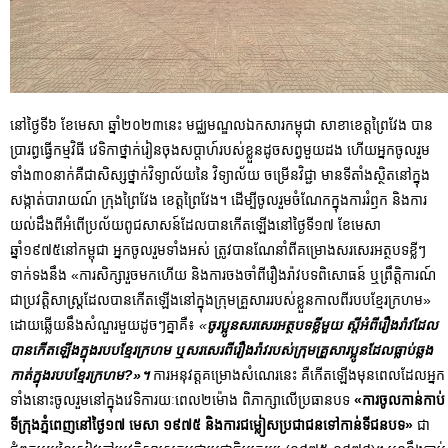
នៅថ្ងៃទី៦ ខែមេសា ឆ្នាំ២០២៣នេះ មជ្ឈមណ្ឌលឯកសារកម្ពុជា សាខាខេត្តព្រៃវែង បាន
ប្រារព្ធធ្វើកម្មវិធី វេទិកាថ្នាក់រៀនចុងសប្តាហ៍របស់ខ្លួនដូចសព្វមួយដង ហើយអ្នកចូលរួម
ទាំង៣០នាក់គឺជាសិស្សថ្នាក់វិទ្យាល័យនៃ វិទ្យាល័យ ចម្រើនវិជ្ជា មានទីតាំងស្ថិតនៅក្នុង
សង្កាត់បារាយណ៍ ក្រុងព្រៃវែង ខេត្តព្រៃវែង។ ដើម្បីចូលរួមចំណែកក្នុងការរំឭក និងការ
យល់ដឹងពីអំពើប្រល័យពូជសាសន៍ដែលបានកើតឡើងនៅថ្ងៃទី១៧ ខែមេសា
ឆ្នាំ១៩៧៥នៅកម្ពុជា អ្នកចូលរួមទាំងអស់ ត្រូវបានណែនាំពីគម្រោងសរសេរអត្ថបទខ្លីៗ
ទាក់ទងនឹង «ការសិក្សារួចមកហើយ និងការចងចាំពីរឿងរ៉ាវបទពិសោធន៍ ឬព្រឹត្តិការណ៍
ជាប្រវត្តិសាស្ត្រដែលបានកើតឡើងនៅក្នុងក្រុមគ្រួសាររបស់ខ្លួនកាលពីរបបខ្មែរក្រហម»
ដោយឆ្លើយនឹងសំណួរមួយដូចៗគ្នាគឺ៖
«
ចូរប្អូនសរសេរអត្ថបទខ្លីមួយ ស្តីអំពីរឿងរ៉ាវដែល
បានកើតឡើងក្នុងរបបខ្មែរក្រហម ឬសរសេរពីរឿងរ៉ាវរបស់ក្រុមគ្រួសារប្អូនដែលធ្លាប់ឆ្លង
កាត់ក្នុងរបបខ្មែរក្រហម?»។
ការអនុវត្តគម្រោងសំណេរនេះ គឺកើតឡើងមុនពេលដែលអ្នក
ទាំងនោះចូលរួមនៅក្នុងវេទិការយៈពេល២ម៉ោង ពិភាក្សាលើប្រធានបទ
«ការចូលកាន់កាប់
ទីក្រុងភ្នំពេញនៅថ្ងៃ១៧ មេសា ១៩៧៥ និងការជម្លៀសប្រជាជនទៅកាន់ទីជនបទ»
ជា