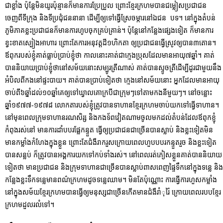
ជាខ្លាំង ប៉ុន្តែមិនយូរប៉ុន្មានក៏មានការប្រែប្រួល ព្រោះខ្មែរក្រហមបានជម្លៀសប្រជាជន
ចេញពីទីក្រុង និងទីប្រជុំជននានា ដើម្បីឲ្យទៅធ្វើស្រែចម្ការនៅឯជន បទ។ នៅក្នុងតំបន់
ភូមិភាគខ្លះប្រជាជនក៏មានការហូបចុកគ្រប់គ្រាន់។ ប៉ុន្តែនៅកន្លែងផ្សេងទៀត ក៏មានការ
ខ្វះខាតស្បៀងអាហារ ព្រោះតែការអនុវត្តដី១ហិកតា ឲ្យប្រជាជនធ្វើស្រូវឲ្យបាន៣តោន។
ឪពុករបស់ខ្ញុំគាត់ធ្លាប់ប្រាប់ខ្ញុំថា កាលនោះគាត់ជាក្មេងប្រុសដែលមានអាយុ៧ឆ្នាំ។ គាត់
បាននិយាយប្រាប់ខ្ញុំថានៅសម័យនោះសម្បូរត្រីណាស់ គាត់បានស្ទូចត្រីដើម្បីដូរជាមួយនឹង
អំបិលពីកងនៅផ្ទះបាយ។ គាត់បានប្រាប់ទៀតថា ក្មេងនៅសម័យនោះ អ្នកដែលមានអាយុ
ចាប់ពី៦ឆ្នាំដល់១០ឆ្នាំគេឲ្យទៅឃ្វាលគោក្របីជាក្រុមៗទៅតាមកងនីមួយៗ។ នៅចន្លោះ
ឆ្នាំ១៩៧៧-១៩៧៨ លោកតារបស់ខ្ញុំត្រូវបានទាហានខ្មែរក្រហមចាប់យកទៅធ្វើទាហាន។
នៅមុនពេលក្រុមទាហានរណសិរ្ស និងកងទ័ពវៀតណាមចូលមកដល់តំបន់ដែលឪពុកខ្ញុំ
កំពុងរស់នៅ មានការដាំបបរផ្លែកន្ទួត ធ្វើឲ្យប្រជាជនជាច្រើនបានស្លាប់ និងខ្លះទៀតមិន
មានកម្លាំងកំហែងក្នុងខ្លួន ព្រោះតែជំងឺរាករួសក្រោយពេលហួបបបរកន្ទួតរួច និងខ្លះទៀត
បានសន្លប់ ក៏ត្រូវបានអង្គការយកទៅកប់ទាំងរស់។ នៅពេលរត់ភៀសខ្លួនគាត់បាននិយាយ
ទៀតថា មានប្រជាជន និងក្រុមទាហានជាច្រើនបានស្លាប់ពាសពេញផ្ទៃទឹកនៅក្នុងទន្លេ និង
កន្លែងខ្លះទឹកទន្លេមានពណ៌ក្រហមដូចទន្លេឈាម។ មិនតែប៉ុណ្ណោះ ការធ្វើការហួសកម្លាំង
នៅក្នុងសម័យខ្មែរក្រហមបានធ្វើឲ្យមនុស្សជាច្រើនកើតមានជំងឺរាំុរ៉ៃ ក្រោយពេលរបបខ្មែរ
ក្រហមដួលរលំទៅ។