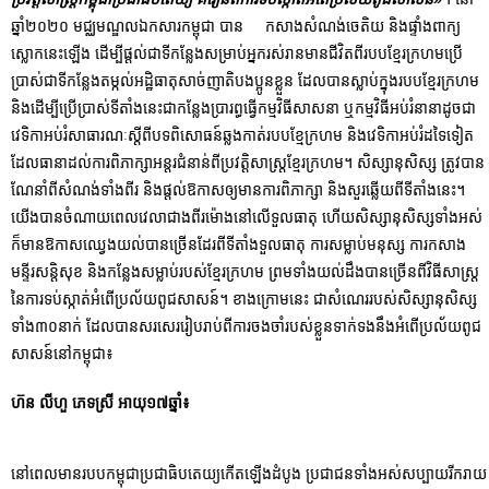
ឆ្នាំ២០២០ មជ្ឈមណ្ឌលឯកសារកម្ពុជា បាន កសាងសំណង់ចេតិយ និងផ្ទាំងពាក្យ
ស្លោកនេះឡើង ដើម្បីផ្តល់ជាទីកន្លែងសម្រាប់អ្នករស់រានមានជីវិតពីរបបខ្មែរក្រហមប្រើ
ប្រាស់ជាទីកន្លែងតម្កល់អដ្ឋិធាតុសាច់ញាតិបងប្អូនខ្លួន ដែលបានស្លាប់ក្នុងរបបខ្មែរក្រហម
និងដើម្បីប្រើប្រាស់ទីតាំងនេះជាកន្លែងប្រារព្ធធ្វើកម្មវិធីសាសនា ឬកម្មវិធីអប់រំនានាដូចជា
វេទិកាអប់រំសាធារណៈស្តីពីបទពិសោធន៍ឆ្លងកាត់របបខ្មែក្រហម និងវេទិកាអប់រំដទៃទៀត
ដែលធានាដល់ការពិភាក្សាអន្តរជំនាន់ពីប្រវត្តិសាស្ត្រខ្មែរក្រហម។ សិស្សានុសិស្ស ត្រូវបាន
ណែនាំពីសំណង់ទាំងពីរ និងផ្តល់ឱកាសឲ្យមានការពិភាក្សា និងសួរឆ្លើយពីទីតាំងនេះ។
យើងបានចំណាយពេលវេលាជាងពីរម៉ោងនៅលើទួលធាតុ ហើយសិស្សានុសិស្សទាំងអស់
ក៏មានឱកាសឈ្វេងយល់បានច្រើនដែរពីទីតាំងទួលធាតុ ការសម្លាប់មនុស្ស ការកសាង
មន្ទីរសន្តិសុខ និងកន្លែងសម្លាប់របស់ខ្មែរក្រហម ព្រមទាំងយល់ដឹងបានច្រើនពីវិធីសាស្ត្រ
នៃការទប់ស្កាត់អំពើប្រល័យពូជសាសន៍។ ខាងក្រោមនេះ ជាសំណេររបស់សិស្សានុសិស្ស
ទាំង៣០នាក់ ដែលបានសរសេររៀបរាប់ពីការចងចាំរបស់ខ្លួនទាក់ទងនឹងអំពើប្រល័យពូជ
សាសន៍នៅកម្ពុជា៖
ហ៊ន លីហួ ភេទស្រី អាយុ១៧ឆ្នាំ៖
នៅពេលមានរបបកម្ពុជាប្រជាធិបតេយ្យកើតឡើងដំបូង ប្រជាជនទាំងអស់សប្បាយរីករាយ