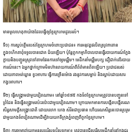
មានមូលហេតុ៣យ៉ាងដែលធ្វើឲ្យខ្មែរក្រហមដួលរលំ។
ទី១) ការស្អប់ខ្ពើមរបស់ខ្មែរក្រហមចំពោះប្រជាជន៖ ការអនុវត្តផលិតស្រូវ៣តោន
ក្នុង១ហិកតាពុំទទួលបានជោគ ជ័យឡើយ។ ប៉ុន្តែពួកកម្មាភិបាលបានធ្វើរបាយការណ៍ក្លែង
ក្លាយនិងបញ្ជួនស្រូវទៅតាមផែនការទៅឲ្យមជ្ឈិម។ មេដឹកនាំមជ្ឈិមបក្ស ជឿជាក់លើរបាយ
ការណ៍នេះ។ ឯអ្នកថ្នាក់ក្រោមមិនហ៊ានរាយការណ៍ពីព័ត៌មានពិតឡើយ។ ប្រជាជនរស់
ដោយភាពអត់ឃ្លាន ខ្វះអាហារ ធ្វើការច្រើនម៉ោង រងនូវការសម្លាប់ និងស្លាប់ដោយសារ
កង្វះអាហារ។
ទី២) ធ្វើសង្គ្រាមជាមួយវៀតណាម៖ នៅឆ្នាំ១៩៧៥ កងទ័ពខ្មែរក្រហមត្រូវបានបញ្ជួនទៅ
ព្រំដែន និងធ្វើសង្គ្រាមរប៉េះរប៉ោះជាមួយវៀតណាម។ ក្រោយមកមានការបង្កើតបង្កើតរណ
សិរ្សសាមគ្គីសង្គ្រោះជាតិ ដោយលោក ហេង សំរិនជាប្រធាន ហើយរណសិរ្សនេះបានរួបរួម
ជាមួយកងទ័ពវៀតណាមដើម្បីវាយយកទីក្រុងភ្នំពេញពីពួកខ្មែរក្រហម។
ទី៣) ការចម្រាញ់យកមនុស្សបរិសុទ្ធ(វិសុទ្ធកម្ម)៖ ត្រូវបានជ្រើសរើសមេដឹកនាំនៅក្នុងជួរ