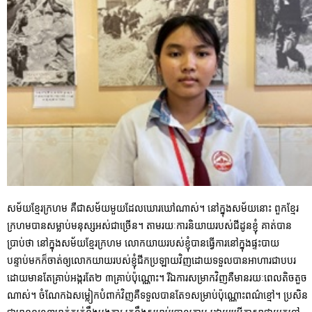
សម័យខ្មែរក្រហម គឺជាសម័យមួយដែលឃោរឃៅណាស់។ នៅក្នុងសម័យនោះ ពួកខ្មែរ
ក្រហមបានសម្លាប់មនុស្សអស់ជាច្រើន។ តាមរយៈការនិយាយរបស់ជីដូនខ្ញុំ គាត់បាន
ប្រាប់ថា នៅក្នុងសម័យខ្មែរក្រហម លោកយាយរបស់ខ្ញុំបានធ្វើការនៅក្នុងផ្ទះបាយ
បន្ទាប់មកក៏ចាត់ឲ្យលោកយាយរបស់ខ្ញុំជីកប្រឡាយវិញដោយទទួលបានអាហារជាបបរ
ដោយមានតែគ្រាប់អង្ករតែ២ ៣គ្រាប់ប៉ុណ្ណោះ។ រីឯការសម្រាកវិញគឺមានរយៈពេលតិចតួច
ណាស់។ ចំណែកឯសម្លៀកបំពាក់វិញគឺទទួលបានតែ១សម្រាប់ប៉ុណ្ណោះពណ៌ខ្មៅ។ ប្រសិន