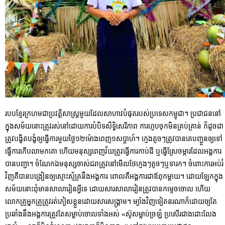
របបខ្មែរក្រហមជាប្រវត្តិសាស្ត្រមួយដែលសាហាវបំផុតរបស់ប្រទេសកម្ពុជា។ ប្រជាជននៅ
ក្នុងសម័យនោះត្រូវរស់នៅដោយការបំបិទសិទ្ធិសេរីភាព ការហូបចុកមិនគ្រប់គ្រាន់ ក៏ដូចជា
ត្រូវបង្ខិតបង្ខំឲ្យធ្វើការមួយថ្ងៃ១២ម៉ោងពេញ១សប្តាហ៍។ ក្មេងតូចៗត្រូវបានគេបញ្ជួនឲ្យទៅ
ធ្វើការកើបលាមកគោ ហើយមនុស្សពេញវ័យត្រូវធ្វើការកាប់ដី ឬធ្វើស្រែចម្ការដែលអង្គការ
បានបញ្ជា។ ចំណែកឯមនុស្សចាស់ជរាត្រូវនៅមើលថែក្មេងៗតូចៗឬទារក។ ចំពោះការអប់រំ
វិញគឺបានបង្រៀនឲ្យស្មោះស្ម័គ្រនឹងអង្គការ ពោលគឺអង្គការជាឪពុកម្តាយ។ ដោយឡែកក្នុង
សម័យនោះពុំមានសាលារៀនអ្វីទេ ដោយសារសាលារៀនត្រូវបានកម្ទេចចោល ហើយ
លោកគ្រូអ្នកគ្រូត្រូវរត់ភៀសខ្លួនដោយសារសង្គ្រាម។ ម្យ៉ាងវិញទៀតនរណាក៏ដោយឲ្យតែ
ប្រឆាំងនឹងអង្គការត្រូវតែសម្លាប់ចោលទាំងអស់ «ស៊ូសម្លាប់ច្រឡំ ប្រសើរជាងដោះលែង