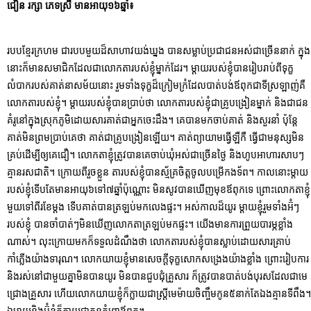
ជឿន រក្សា ភេទស្រី មានអាយុ១៦ឆ្នាំ៖
របបខ្មែរក្រហម ជារបបមួយដ៏សាហាវយង់ឃ្នង បានសម្លាប់ប្រជាជនអស់ជាច្រើននាក់ ក្នុង
នោះក៏មានសមាជិកដែលជាលោកតារបស់ខ្ញុំម្នាក់ដែរ។ ម្តាយរបស់ខ្ញុំបានរៀបរាប់ពីទុក្ខ
លំបាករបស់គាត់នាសម័យនោះ រួមទាំងទុក្ខដ៏ក្រៀមក្រំដែលបាត់បង់ឪពុកជាទីស្រឡាញ់គឺ
លោកតារបស់ខ្ញុំ។ ម្តាយរបស់ខ្ញុំបានប្រាប់ថា លោកតារបស់ខ្ញុំជាគ្រូបង្រៀនម្នាក់ និងជាជន
គំរូនៅក្នុងស្រុកភូមិដោយសារគាត់ជាអ្នកចេះដឹង។ គេបានមកចាប់គាត់ និងសួរនាំ ប៉ុន្តែ
គាត់មិនព្រមប្រាប់គេថា គាត់ជាគ្រូបង្រៀនឡើយ។ គាត់ព្យាយាមធ្វើឡឺកឺ ធ្វើជាមនុស្សមិន
គ្រប់ដើម្បីឲ្យគេជឿ។ លោកតាខ្ញុំត្រូវបានគេចាប់ឃុំអស់ជាច្រើនថ្ងៃ និងហូបអាហារសាបៗ
គ្មានរសជាតិ។ ក្រោយពីរួចខ្លួន តារបស់ខ្ញុំបានស្ម័គ្រចិត្តចូលបម្រើកងទ័ព។ កាលនោះម្តាយ
របស់ខ្ញុំទើបតែមានអាយុ៦ទៅ៧ឆ្នាំប៉ុណ្ណោះ មិនសូវបានឃើញមុខឪពុកទេ ព្រោះលោកតាខ្ញុំ
មួយទៅពីរខែម្តង ទើបគាត់បានត្រឡប់មកលេងផ្ទះ។ អស់កាលដ៏យូរ ម្តាយខ្ញុំរួមទាំងអ៊ំៗ
របស់ខ្ញុំ បានចាំបាត់ៗមិនឃើញលោកតាត្រឡប់មកផ្ទះ។ យើងមានការព្រួយបារម្ភខ្លាំង
ណាស់។ លុះក្រោយមកក៏ទទួលដំណឹងថា លោកតារបស់ខ្ញុំបានស្លាប់ដោយសារគ្រាប់
កាំភ្លើងយ៉ាងទារុណ។ លោកយាយខ្ញុំមានសេចក្តីទុក្ខសោកសង្រេងយ៉ាងខ្លាំង ព្រោះរៀបការ
និងរស់នៅជាមួយគ្នាមិនបានយូរ មិនបានជួបជុំគ្រួសារ ក៏ត្រូវបានបាត់បង់បុរសដែលជាមេ
ជ្រោងគ្រួសារ ហើយលោកយាយខ្ញុំក៏ក្លាយជាស្ត្រីមេម៉ាយចិញ្ចឹមកូន៥នាក់តែឯងគ្មានទីពឹង។