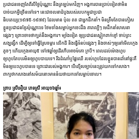
ប្រជាជនចេញតែពីរបីថ្ងៃប៉ុណ្ណោះ នឹងត្រឡប់មកវិញ។ អង្គការបានប្រាប់ទៀតថាមិន
បាច់យកអ្វីច្រើនទៅទេ។ នេះជាចលនាដំបូងរបស់របបកម្ពុជាប្រជា
ធិបតេយ្យ(១៩៧៥-១៩៧៩) ដែលមាន ប៉ុល ពត​ ជាអ្នកដឹកនាំ។ មិនត្រឹមតែបានភៀស
ខ្លួនប្រជាជនខ្មែរប៉ុណ្ណោះទេ ថែមទាំងសម្លាប់អ្នកចេះដឹង តារាល្បីៗ មេដឹកនាំសាសនា
ផ្សេងៗ ព្រោះចោទថាក្បត់នឹងអង្គការ។ ម្យ៉ាងទៀត ឲ្យប្រជាជនស្លៀកពាក់ខ្មៅ ចាប់ព្រះ
សង្ឃផ្សឹក ដើម្បីឲ្យទៅធ្វើស្រែចម្ការ លើកដី និងធ្វើទំនប់ផ្សេងៗ និងចាស់ៗឲ្យនៅមើលក្មេង
តូចៗ ហើយក្មេងអាយុ៥ ទៅ៧ឆ្នាំឲ្យដើរកើបអាចម៍គោ ក្របី។ ពេលដល់ម៉ោងហូប
ឲ្យហូបតែបបរមិនឲ្យហូបបាយទេ។ រីឯដំណាំឬផ្លែឈើ របស់ហូបដែលខ្លួនបានដាំនៅផ្ទះគឺ
មិនឲ្យបេះហូបបានទេ ព្រោះជារបស់អង្គការ។ បើល្មើសច្បាប់នេះត្រូវយកទៅកសាង។
ពាក្យថាកសាងនៅសម័យនោះមានន័យថាយកទៅសម្លាប់ចោល។
ព្រាប ស្រីអឿយ ភេទស្រី អាយុ១៦ឆ្នាំ៖