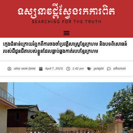
ក្មេងជំនាន់ក្រោយរំឮកពីការចងចាំប្រវត្តិសាស្ត្រខ្មែរក្រហម និងបទពិសោធន៍
របស់ជីដូនជីតារបស់ខ្លួនដែលធ្លាប់ឆ្លងកាត់របបខ្មែរក្រហម
ដោយ
សោម ប៊ុនថន
April 7, 2023
1:42 pm
ស្រាវជ្រាវ
មតិយោបល់