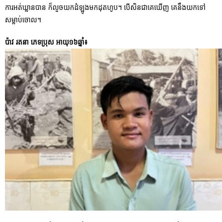
ការអត់ឃ្លានបាន ក៏លួចយកដំឡូងមកដុតហូប។ បើសិនជាគេឃើញ គេនឹងយកទៅ
សម្លាប់ចោល។
ប៉ាវ រតនា ភេទប្រុស អាយុ១៦ឆ្នាំ៖