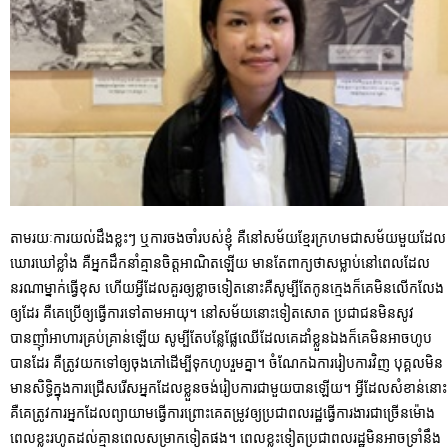
តាមរយៈការយល់ដឹងខ្លះៗ ឬការចងចាំរបស់ខ្ញុំ គឺនៅសម័យខ្មែរក្រហមជាសម័យមួយដែល
ឃោរឃៅខ្លាំង គឺអ្នកដឹកនាំគ្មានចិត្តអាណិតឡើយ មានតែពាក្យថាសម្លាប់នៅពេលដែល
នរណាម្នាក់ធ្វើខុស ហើយអ្វីដែលគួរឲ្យខ្លាចទៀតនោះគឺសូម្បីតែកូនក្មេងក៏គេមិនលើកលែង
ឲ្យដែរ គឺគេប្រើឲ្យធ្វើការទៅតាមអាយុ។ នៅសម័យនោះទៀតសោត ប្រជាជនមិនសូវ
បានញុាំអាហារគ្រប់គ្រាន់ឡើយ សូម្បីតែបន្លែផ្លែឈើដែលគេដាំខ្លួនឯងក៏គេមិនអាចហូប
បានដែរ គឺត្រូវយកទៅឲ្យចុងភៅដើម្បីទុកហូបរួមគ្នា។ ចំណែកឯការរៀបការវិញ បុគ្គលមិន
មានសិទ្ធិក្នុងការជ្រើសរើសអ្នកដែលខ្លួនចង់រៀបការជាមួយបានឡើយ។ អ្វីដែលសំខាន់នោះ
គឺគេត្រូវការអ្នកដែលព្យាយាមធ្វើការព្រោះគេតម្រូវឲ្យប្រជាពលរដ្ឋធ្វើការងារជាច្រើនម៉ោង
ពេលខ្លះរហូតដល់គ្មានពេលសម្រាកទៀតផង។ ពេលខ្លះទៀតប្រជាពលរដ្ឋមិនអាចទ្រាំនឹង