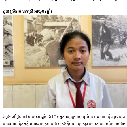
កុល ស្រីនាថ ភេទស្រី អាយុ១៦ឆ្នាំ៖
ដំបូងនៅថ្ងៃទី១៧ ខែមេសា ឆ្នាំ១៩៧៥ អង្គការខ្មែរក្រហម ឬ ប៉ុល ពត បានកៀរប្រជាជន
ខ្មែរចេញពីទីក្រុងភ្នំពេញដោយកុហកថា ទីក្រុងភ្នំពេញទម្លាក់គ្រាប់បែក ហើយនិយាយថាឲ្យ