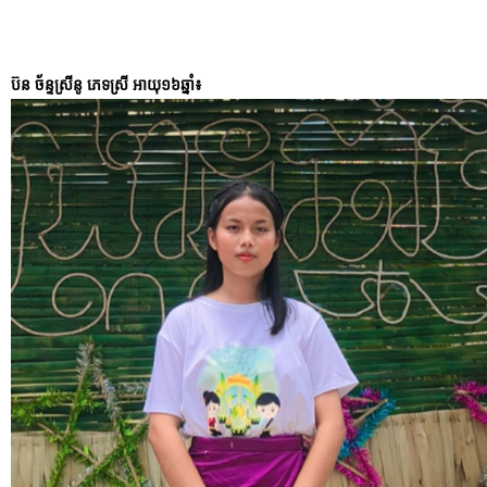
ប៊ន ច័ន្ទស្រីនូ ភេទស្រី អាយុ១៦ឆ្នាំ៖