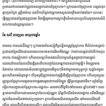
ច្រឡំ» «ទុកក៏មិនចំណេញ ដកចេញក៏មិនខាត»។ នៅក្នុងរបបនោះប្រជាជន
ប្រមាណ២លាននាក់ត្រូវបានសម្លាប់ដោយខ្មែរក្រហម។ ក្រោយរបបខ្មែរក្រហម បន្សល់ទុក
នូវក្មេងកំព្រា ស្ត្រីមេម៉ាយ ជនពិការក៏ដូចជាអ្នកមានរបួសជាច្រើននាក់ផងដែរ។ របបនេះ
ធ្វើឲ្យប្រជាជនខ្មែររងទុក្ខវេទនា និងធ្វើឲ្យមានការស្អប់ខ្ពើមចំពោះរបបប្រល័យពូជសាសន៍ដ៏
សាហាវយង់ឃ្នងមួយនេះ។
វ៉ន សាវី ភេទប្រុស អាយុ១៦ឆ្នាំ៖
តាមរយៈការយល់ដឹងខ្លះៗ ឬការចងចាំរបស់ខ្ញុំពីប្រវត្តិសាស្ត្រខ្មែរក្រហម គឺលំបាកសម្រាប់
ប្រជាជនខ្មែរយើងដោយសាររបបនេះមានការរើសអើងវណ្ណៈ ការគាបសង្កត់ទៅលើការហូប
អាហារ ការស្លៀកពាក់ ហើយពេលខ្លះក៏មានផលវិបាកមួយចំនួនដូចជាការសម្លាប់
ឃោរឃៅពេលដែលយើងធ្វើខុសពីបទបញ្ជាដែលអង្គការបានដាក់ឲ្យធ្វើ។ មិនត្រូវមាន
ទំនាស់ទេ ដោយសារសម័យនោះក្នុងគ្រួសារនីមួយៗមិនថាអ្នកមានឬអ្នកក្រ សុទ្ធតែទទួល
នូវបទពិសោធន៍ដូចគ្នា។ បើកូនស្រីត្រូវកាត់សក់ឲ្យខ្លីដើម្បីជួយខ្មែរក្រហម ហើយកូនប្រុស
ត្រូវជួយខ្មែរក្រហមឲ្យមានភាពធូរធារដូចជាការដាំដំឡូង ធ្វើស្រែចម្ការជាដើម។ ម្យ៉ាងវិញ
ទៀតការបញ្ជារបស់ខ្មែរក្រហម«អង្គការ» មានចាប់ពីថ្ងៃទី១៧ខែមេសា ឆ្នាំ១៩៧៥។ ពេល
ខ្លះមានការពិបាកដោយសារហូបតែបបរប៉ុណ្ណោះ ប៉ុន្តែបើយើងជំទាស់អង្គការ យើងនឹងត្រូវ
ស្លាប់មិនខានមិនថាចាស់ឬក្មេងទេ។ ពួកគេមិនអាណិតអាសូរយើង នៅពេលយើងឈឺ
ឡើយ ពោលគឺប្រើគ្មានត្រាប្រណី។ ដូច្នេះយើងមិនត្រូវយកគំរូតាមពួកខ្មែរក្រហមឡើយ។