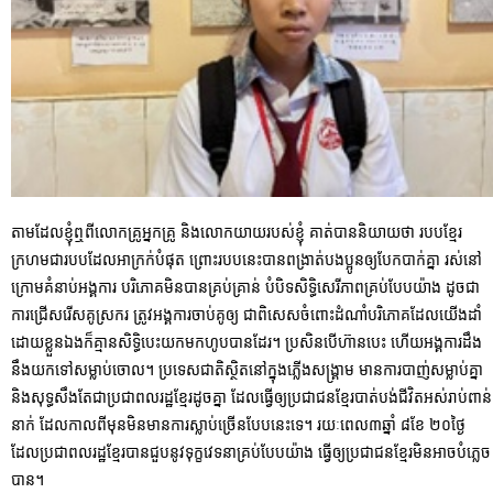
តាមដែលខ្ញុំឮពីលោកគ្រូអ្នកគ្រូ និងលោកយាយរបស់ខ្ញុំ គាត់បាននិយាយថា របបខ្មែរ
ក្រហមជារបបដែលអាក្រក់បំផុត ព្រោះរបបនេះបានពង្រាត់បងប្អូនឲ្យបែកបាក់គ្នា រស់នៅ
ក្រោមគំនាប់អង្គការ បរិភោគមិនបានគ្រប់គ្រាន់ បំបិទសិទ្ធិសេរីភាពគ្រប់បែបយ៉ាង ដូចជា
ការជ្រើសរើសគូស្រករ ត្រូវអង្គការចាប់គូឲ្យ ជាពិសេសចំពោះដំណាំបរិភោគដែលយើងដាំ
ដោយខ្លួនឯងក៏គ្មានសិទ្ធិបេះយកមកហូបបានដែរ។ ប្រសិនបើហ៊ានបេះ ហើយអង្គការដឹង
នឹងយកទៅសម្លាប់ចោល។ ប្រទេសជាតិស្ថិតនៅក្នុងភ្លើងសង្គ្រាម មានការបាញ់សម្លាប់គ្នា
និងសុទ្ធសឹងតែជាប្រជាពលរដ្ឋខ្មែរដូចគ្នា ដែលធ្វើឲ្យប្រជាជនខ្មែរបាត់បង់ជីវិតអស់រាប់ពាន់
នាក់ ដែលកាលពីមុនមិនមានការស្លាប់ច្រើនបែបនេះទេ។ រយៈពេល៣ឆ្នាំ ៨ខែ ២០ថ្ងៃ
ដែលប្រជាពលរដ្ឋខ្មែរបានជួបនូវទុក្ខវេទនាគ្រប់បែបយ៉ាង ធ្វើឲ្យប្រជាជនខ្មែរមិនអាចបំភ្លេច
បាន។