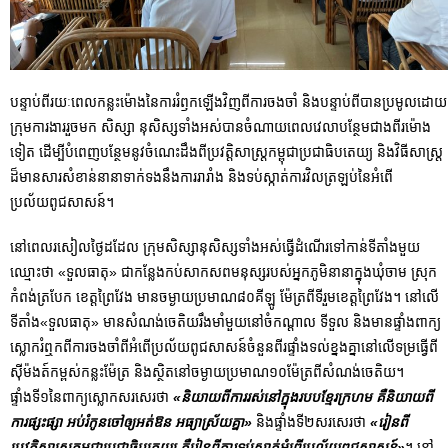
បន្ទាប់ពីរយៈពេលកន្លះម៉ោងនៃការរំឭកឡើងវិញពីការចងចាំ និងបន្ទាប់ពីបានប្រមូលដោយ
ក្រុមការងាររួចមក សិស្សា នុសិស្សទាំងអស់បានចំណាយពេលវេលាបន្ថែមជាងពីរម៉ោង
ទៀត ដើម្បីបំពេញបន្ថែមនូវចំណេះដឹងពីប្រវត្តិសាស្ត្រកម្ពុជាប្រជាធិបតេយ្យ និងវិធីសាស្ត្រ
ដ៏មានសារសំខាន់នានាទាក់ទងនឹងការរារាំង និងទប់ស្កាត់ការវិលត្រឡប់នៃអំពើ
ប្រល័យពូជសាសន៍។
នៅពេលរសៀលថ្ងៃដដែល ក្រុមសិស្សានុសិស្សទាំងអស់ធ្វើដំណើរទៅកាន់ទីតាំងមួយ
ឈ្មោះថា «ទួលធាតុ» ជាកន្លែងកប់សាកសពមនុស្សរបស់អ្នកភូមិនានាក្នុងឃុំចាម ស្រុក
កំពង់ត្របែក ខេត្តព្រៃវែង មានចម្ងាយប្រមាណ៨០គីឡូ ម៉ែត្រពីទីរួមខេត្តព្រៃវែង។ នៅលើ
ទីតាំង«ទួលធាតុ» មានសំណង់ចេតិយរឹងមាំមួយនៅចំកណ្តាល ទីទួល និងមានផ្ទាំងពាក្យ
ស្លោករំឮកពីការចងចាំពីអំពើប្រល័យពូជសាសន៍ចំនួនពីរផ្ទាំងទល់ខ្នងគ្នានៅលើទម្រធ្វើពី
ស៊ីម៉ងត៍កម្ពស់កន្លះមែ៉ត្រ និងស្ថិតនៅចម្ងាយប្រមាណ១០ម៉ែត្រពីសំណង់ចេតិយ។
ផ្ទាំងទី១នៃពាក្យស្លោកសរសេរថា
«និយាយពីការរស់នៅក្នុងរបបខ្មែរក្រហម គឺនិយាយពី
ការផ្សះផ្សា អប់រំកូនចៅឲ្យអត់ឱន អធ្យាស្រ័យគ្នា»
និងផ្ទាំងទី២សរសេរថា
«រៀនពី
ប្រវត្តិសាស្ត្រកម្ពុជាប្រជាធិបតេយ្យ គឺរៀនពីការទប់ស្កាត់អំពើប្រល័យពូជសាសន៍»
។ នៅ