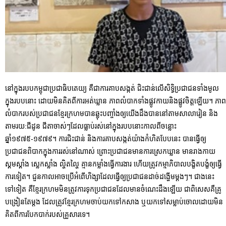
នៅក្នុងរបបកម្ពុជាប្រជាធិបតេយ្យ គឺជាការគាបសង្កត់ ជិះជាន់លើសិទ្ធិប្រជាជនទាំងមូល
ក្នុងរបបនោះ ដោយមិនគិតពីការអត់ឃ្លាន ភាពលំបាកទាំងផ្លូវកាយនិងផ្លូវចិត្តឡើយ។ ភាព
លំបាករបស់ប្រជាជនខ្មែរក្រហមបានឆ្លុះបញ្ចាំងឲ្យយើងដឹងបាននៅតាមសាលារៀន និង
តាមរយ:ជីដូន ជីតាចាស់ៗដែលធ្លាប់រស់នៅក្នុងរបបនោះកាលពីចន្លោះ
ឆ្នាំ១៩៧៥-១៩៧៩។ ការជិះជាន់ និងការគាបសង្កត់យ៉ាងកំហិតបែបនេះ បានធ្វើឲ្យ
ប្រជាជនពិបាកក្នុងការរស់នៅណាស់ ព្រោះប្រជាជនមានការស្រេកឃ្លាន មានរាងកាយ
ស្គមស្គាំង ស្លេកស្លាំង ល្ហិតល្ហៃ គ្មានកម្លាំងធ្វើការងារ ហើយត្រូវកម្មាភិបាលបង្ខិតបង្ខំឲ្យធ្វើ
ការទៀត។ ជួនកាលអាចប្រើអំពើហិង្សាដែលធ្វើឲ្យប្រជាជនដាច់ដង្ហើមម្តងៗ។ ជាងនេះ
ទៅទៀត គឺខ្មែរក្រហមមិនត្រូវការទុកប្រជាជនដែលមានចំណេះដឹងឡើយ ជាពិសេសគឺគ្រូ
បង្រៀនតែម្តង ដែលត្រូវខ្មែរក្រហមចាប់យកទៅកសាង ឬយកទៅសម្លាប់ចោលដោយមិន
គិតពីការបែកបាក់របស់គ្រួសារទេ។