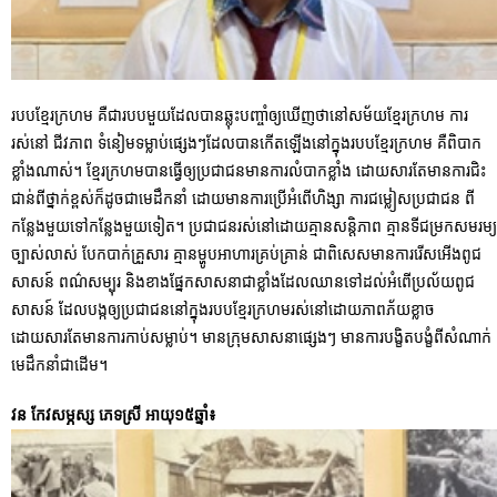
របបខ្មែរក្រហម គឺជារបបមួយដែលបានឆ្លុះបញ្ចាំឲ្យឃើញថានៅសម័យខ្មែរក្រហម ការ
រស់នៅ ជីវភាព ទំនៀមទម្លាប់ផ្សេងៗដែលបានកើតឡើងនៅក្នុងរបបខ្មែរក្រហម គឺពិបាក
ខ្លាំងណាស់។ ខ្មែរក្រហមបានធ្វើឲ្យប្រជាជនមានការលំបាកខ្លាំង ដោយសារតែមានការជិះ
ជាន់ពីថ្នាក់ខ្ពស់ក៏ដូចជាមេដឹកនាំ ដោយមានការប្រើអំពើហិង្សា ការជម្លៀសប្រជាជន ពី
កន្លែងមួយទៅកន្លែងមួយទៀត។ ប្រជាជនរស់នៅដោយគ្មានសន្តិភាព គ្មានទីជម្រកសមរម្យ
ច្បាស់លាស់ បែកបាក់គ្រួសារ គ្មានម្ហូបអាហារគ្រប់គ្រាន់ ជាពិសេសមានការរើសអើងពូជ
សាសន៍ ពណ៌សម្បុរ និងខាងផ្នែកសាសនាជាខ្លាំងដែលឈានទៅដល់អំពើប្រល័យពូជ
សាសន៍ ដែលបង្កឲ្យប្រជាជននៅក្នុងរបបខ្មែរក្រហមរស់នៅដោយភាពភ័យខ្លាច
ដោយសារតែមានការកាប់សម្លាប់។ មានក្រុមសាសនាផ្សេងៗ មានការបង្ខិតបង្ខំពីសំណាក់
មេដឹកនាំជាដើម។
វន កែវសម្ភស្ស ភេទស្រី អាយុ១៥ឆ្នាំ៖