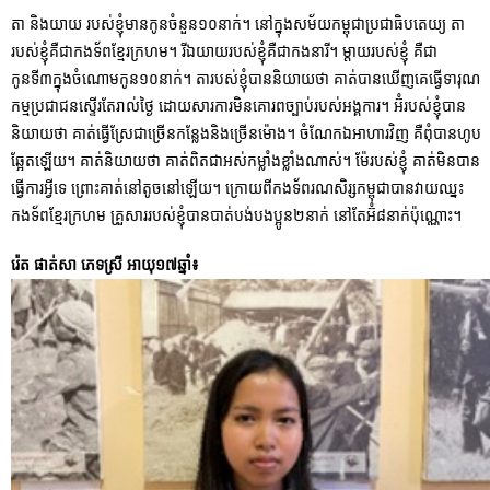
តា និងយាយ របស់ខ្ញុំមានកូនចំនួន១០នាក់។ នៅក្នុងសម័យកម្ពុជាប្រជាធិបតេយ្យ តា
របស់ខ្ញុំគឺជាកងទ័ពខ្មែរក្រហម។ រីឯយាយរបស់ខ្ញុំគឺជាកងនារី។ ម្តាយរបស់ខ្ញុំ គឺជា
កូនទី៣ក្នុងចំណោមកូន១០នាក់។ តារបស់ខ្ញុំបាននិយាយថា គាត់បានឃើញគេធ្វើទារុណ
កម្មប្រជាជនស្ទើរតែរាល់ថ្ងៃ ដោយសារការមិនគោរពច្បាប់របស់អង្គការ។ អ៊ំរបស់ខ្ញុំបាន
និយាយថា គាត់ធ្វើស្រែជាច្រើនកន្លែងនិងច្រើនម៉ោង។ ចំណែកឯអាហារវិញ គឺពុំបានហូប
ឆ្អែតឡើយ។ គាត់និយាយថា គាត់ពិតជាអស់កម្លាំងខ្លាំងណាស់។ ម៉ែរបស់ខ្ញុំ គាត់មិនបាន
ធ្វើការអ្វីទេ ព្រោះគាត់នៅតូចនៅឡើយ។ ក្រោយពីកងទ័ពរណសិរ្សកម្ពុជាបានវាយឈ្នះ
កងទ័ពខ្មែរក្រហម គ្រួសាររបស់ខ្ញុំបានបាត់បង់បងប្អូន២នាក់ នៅតែអ៊ំ៨នាក់ប៉ុណ្ណោះ។
រ៉េត ផាត់សា ភេទស្រី អាយុ១៧ឆ្នាំ៖