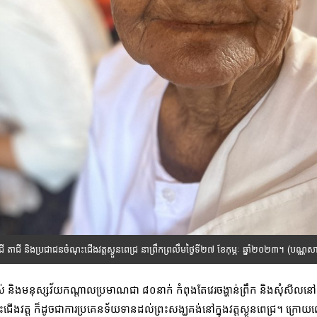
ាជី និងប្រជាជនចំណុះជើងវត្តស្ងួនពេជ្រ នាព្រឹកព្រលឹមថ្ងៃទី២៧ ខែកុម្ភៈ ឆ្នាំ២០២៣។ (បណ្ណ
ិងមនុស្សវ័យកណ្តាលប្រមាណជា ៨០នាក់ កំពុងតែវេរចង្ហាន់ព្រឹក និងសុំសីលនៅក្
ជើងវត្ត ក៏ដូចជាការប្រគេនទ័យទានដល់ព្រះសង្ឃគង់នៅក្នុងវត្តស្ងួនពេជ្រ។ ក្រោយព