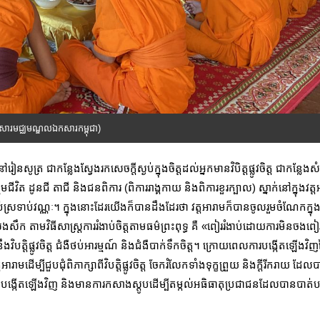
ណ្ណសារមជ្ឈមណ្ឌលឯកសារកម្ពុជា)
ៀនសូត្រ ជាកន្លែងស្វែងរកសេចក្តីស្ងប់ក្នុងចិត្តដល់អ្នកមានវិបិត្តផ្លូវចិត្ត ជាកន
ីវិត ដូនជី តាជី និងជនពិការ (ពិការរាង្គកាយ និងពិការខួរក្បាល) ស្នាក់នៅក្នុងវ
់ស្រទាប់វណ្ណៈ។ ក្នុងនោះដែរយើងក៏បានដឹងដែរថា វត្តអារាមក៏បានចូលរួមចំណែកក្នុងការ
យសងសឹក តាមវិធីសាស្ត្រការរំងាប់ចិត្តតាមធម៌ព្រះពុទ្ធ គឺ «ពៀររំងាប់ដោយការមិនចង
ត្តិផ្លូវចិត្ត ជំងឺថប់អារម្មណ៍ និងជំងឺបាក់ទឹកចិត្ត។ ក្រោយពេលការបង្កើតឡើងវិញ
អារាមដើម្បីជួបជុំពិភាក្សាពីវិបត្តិផ្លូវចិត្ត ចែករំលែកទាំងទុក្ខព្រួយ និងក្តីរីករាយ ដ
្កើតឡើងវិញ និងមានការកសាងស្តូបដើម្បីតម្កល់អធិធាតុប្រជាជនដែលបានបាត់បង់ជីវ