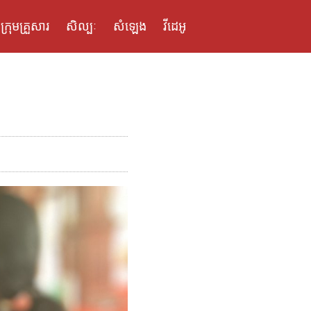
ក្រុមគ្រួសារ
សិល្បៈ
សំឡេង
វីដេអូ