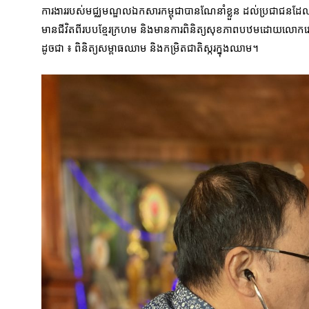
ការងាររបស់មជ្ឈមណ្ឌលឯកសារកម្ពុជាបានណែនាំខ្លួន ដល់ប្រជាជនដែល
មានជីវិតពីរបបខ្មែរក្រហម និងមានការពិនិត្យសុខភាពបឋមដោយលោកវេជ្ជប
ដូចជា ៖ ពិនិត្យសម្ពាធឈាម និងកម្រិតជាតិស្ករក្នុងឈាម។