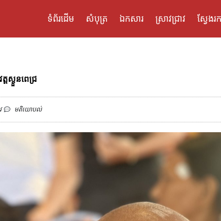
ទំព័រដើម
សំបុត្រ
ឯកសារ
ស្រាវជ្រាវ
ស្វែងរក
តស្ងួនពេជ្រ
វ
មតិយោបល់