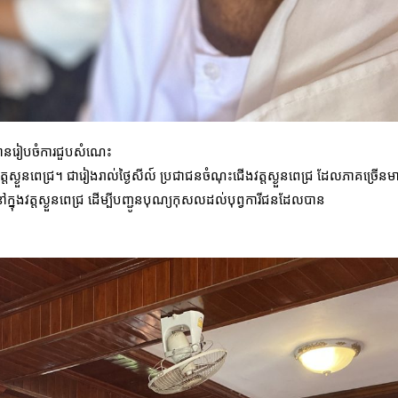
ា បានរៀបចំការជួបសំណេះ
ស្ងួនពេជ្រ។ ជារៀងរាល់ថ្ងៃសីល៍ ប្រជាជនចំណុះជើងវត្តស្ងួនពេជ្រ ដែលភាគច្រើនម
ៅក្នុងវត្តស្ងួនពេជ្រ ដើម្បីបញ្ជូនបុណ្យកុសលដល់បុព្វការីជនដែលបាន