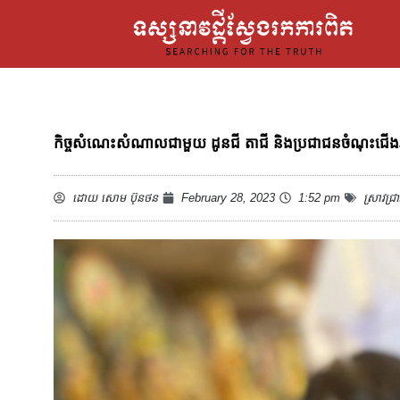
កិច្ចសំណេះសំណាលជាមួយ ដូនជី តាជី និងប្រជាជនចំណុះជើងវត្
ដោយ
សោម ប៊ុនថន
February 28, 2023
1:52 pm
ស្រាវជ្រា