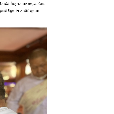
ីការថែទាំសុខភាពដល់អ្នករស់រាន
ោះជំងឺទូទៅ។ ការពិនិត្យមាន