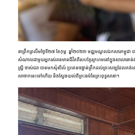
នាព្រឹកព្រលឹមថ្ងៃទី២៧ ខែកុម្ភៈ ឆ្នាំ២០២៣ មជ្ឈមណ្ឌលឯកសារកម្ពុជ
សំណាលជាមួយអ្នករស់រានមានជីវិតពីរបបខ្មែរក្រហមនៅក្នុងសាលាឆាន់វត្ត
ស្ត្រី ចាស់ជរា បានមកសុំសីល៍ ប្រគេនចង្ហាន់ព្រឹកដល់ព្រះសង្ឃដែលគង់ន
លាចាកនេះទៅហើយ និងស្វែងយល់ពីព្រះធម៌នៃព្រះពុទ្ធសានា។