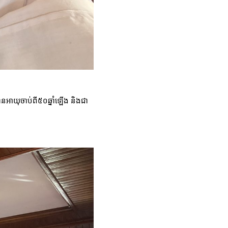
ានអាយុចាប់ពី៥០ឆ្នាំឡើង និងជា