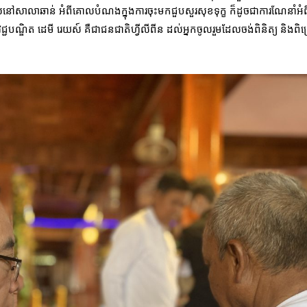
នៅសាលាឆាន់ អំពីគោលបំណងក្នុងការចុះមកជួបសួរសុខទុក្ខ ក៏ដូចជាការណែនាំអំព
ណ្ឌិត ដេមី រេយស៍ គឺជាជនជាតិហ្វីលីពីន ដល់អ្នកចូលរួមដែលចង់ពិនិត្យ និងពិគ្រ