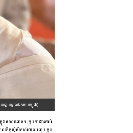
សារមជ្ឈមណ្ឌលឯកសារកម្ពុជា)
នុងសាលាឆាន់។ ក្រុមការងារចាប់
េលកិច្ចសុំសីសល៍បានបញ្ចប់ក្រុម