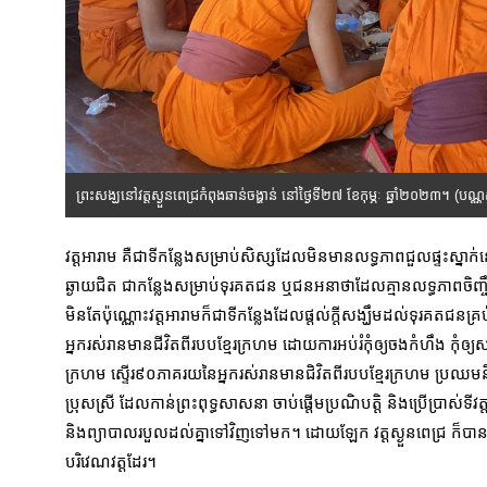
ព្រះសង្ឃនៅវត្តស្ងួនពេជ្រកំពុងឆាន់ចង្ហាន់ នៅថ្ងៃទី២៧ ខែកុម្ភៈ ឆ្នាំ២០២៣។ (ប
វត្តអារាម គឺជាទីកន្លែងសម្រាប់សិស្សដែលមិនមានលទ្ធភាពជួលផ្ទះស្នាក់នៅរ
ឆ្ងាយជិត ជាកន្លែងសម្រាប់ទុរគតជន ឬជនអនាថាដែលគ្មានលទ្ធភាពចិញ្ចឹមជ
មិនតែប៉ុណ្ណោះវត្តអារាមក៏ជាទីកន្លែងដែលផ្តល់ក្តីសង្ឃឹមដល់ទុរគតជនគ្រប
អ្នករស់រានមានជីវិតពីរបបខ្មែរក្រហម ដោយការអប់រំកុំឲ្យចងកំហឹង កុំឲ្
ក្រហម ស្ទើរ៩០ភាគរយនៃអ្នករស់រានមានជិវិតពីរបបខ្មែរក្រហម ប្រឈមនឹងវិប
ប្រុសស្រី ដែលកាន់ព្រះពុទ្ធសាសនា ចាប់ផ្តើមប្រណិបត្តិ និងប្រើប្រាស់ទីវត្ត
និងព្យាបាលរបួលដល់គ្នាទៅវិញទៅមក។ ដោយឡែក វត្តស្ងួនពេជ្រ ក៏បានបង
បរិវេណវត្តដែរ។