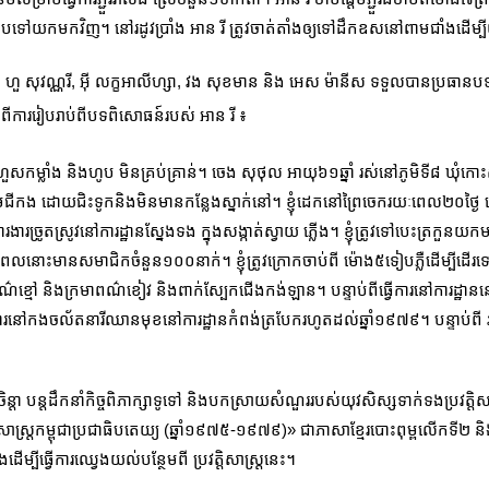
ទើបទៅយកមកវិញ។ នៅរដូវប្រាំង អាន រី ត្រូវចាត់តាំងឲ្យទៅដឹកឧសនៅពាមជាំងដ
, ហួ សុវណ្ណរី, អ៊ី លក្ខអា​លីហ្សា, វង សុខមាន និង អេស ម៉ានីស ទទួលបានប្រធានបទ
ឹងពីការរៀបរាប់ពីបទពិសោធន៍របស់ អាន រី ៖
រហួសកម្លាំង និងហូប មិនគ្រប់គ្រាន់។ ចេង សុថុល អាយុ៦១ឆ្នាំ រស់នៅភូមិទី៨ ឃុំ
មជីកង ដោយជិះទូកនិងមិន​មាន​កន្លែង​ស្នាក់​នៅ។ ខ្ញុំ​ដេក​នៅព្រៃចេករយៈពេល២០ថ្
រច្រូតស្រូវនៅការដ្ឋានស្នែងទង ក្នុងសង្កាត់ស្វាយ ភ្លើង។ ខ្ញុំត្រូវទៅបេះត្រកួនយកម
លនោះមានសមាជិកចំនួន១០០នាក់។ ខ្ញុំត្រូវក្រោកចាប់ពី ម៉ោង៥ទៀបភ្លឺដើម្បីដើរទៅប្
៌ខ្មៅ និងក្រមាពណ៌ខៀវ និងពាក់ស្បែកជើងកង់ឡាន។ បន្ទាប់ពីធ្វើការ​នៅការដ្ឋាននៅពេលថ្
ើការនៅកងចល័តនារីឈានមុខនៅការដ្ឋានកំពង់ត្របែករហូតដល់ឆ្នាំ១៩៧៩។ បន្ទាប់ពី 
្តា បន្តដឹកនាំកិច្ច​ពិភាក្សាទូទៅ និងបកស្រាយសំណួររបស់យុវសិស្សទាក់ទងប្រវត្តិស
ាស្ត្រកម្ពុជាប្រជាធិបតេយ្យ (ឆ្នាំ១៩៧៥-១៩៧៩)» ជាភាសាខ្មែរបោះពុម្ពលើកទី២ និ
ើម្បីធ្វើការឈ្វេងយល់បន្ថែម​ពី ប្រវត្តិសាស្ត្រនេះ។