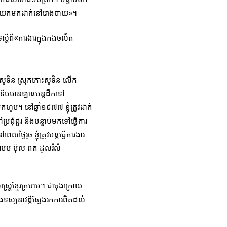
ើម្បីយកមកដាក់នៅរោងបាយ»។
ស្ដីពី​«ការងារក្នុងកងចល័ត
កោះសូទិន ស្រុកកោះសូទិន លើក
ងៃ ទើបមានឡានបន្តដឹកទៅ
កហូប។ នៅឆ្នាំ១៩៧៧ ខ្ញុំត្រូវដាក់
រជុំជួរ និងបន្ទាប់មកទៅធ្វើការ
ងៃរួច ខ្ញុំត្រូវបន្តធ្វើការងារ
របប ប៉ុល ពត ដួលរំលំ
ាស្រ្តខ្មែរក្រហម។ ជាចុងក្រោយ
ងទស្សនាវដ្ដីស្វែងរកការពិតដល់