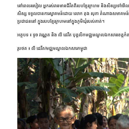
នៅពេលរសៀល អ្នករស់រានមានជីវិតពីរបបខ្មែរក្រហម និងសិស្សទៅមើលចេត
សិស្ស ទទួលបានការស្វាគមន៍ដោយ លោក តុង សុភា តំណាងសមាគមន៍អ្នករស់រ
ប្រជាជននៅ ក្នុងរបបខ្មែរក្រហមនៅក្នុងភូមិឃុំរបស់គាត់។
អត្ថបទ ៖ ទូច វណ្ណេត និង លី ដេវីត បុគ្គលិកមជ្ឈមណ្ឌលឯកសារខេត្តកំព
រូបថត ៖ លី ដេវីត/មជ្ឈមណ្ឌលឯកសារកម្ពុជា