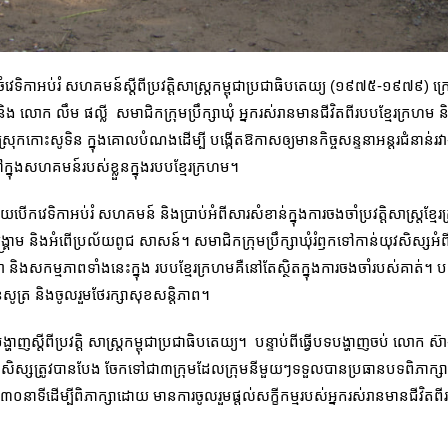
វេទិកាអប់រំ សហគមន៍ស្ដីពី​ប្រវត្តិសាស្រ្តកម្ពុជាប្រជាធិបតេយ្យ (១៩៧៥-១៩៧៩) ក
លោក លឹម ផល្លី សមាជិកក្រុមប្រឹក្សាឃុំ អ្នករស់រាន​មាន​ជីវិតពីរបបខ្មែរក្រហម 
កោះសូទិន ក្នុងគោលបំណងដើម្បី បង្កើតឱកាសឲ្យមានកិច្ចសន្ទនាអន្តរជំនាន់រវាងអ្ន
្នុងសហគមន៍របស់ខ្លួនក្នុងរបបខ្មែរក្រហម។
យបើកវេទិកាអប់រំ សហគមន៍ និងប្រាប់អំពីសារសំខាន់ក្នុងការចងចាំប្រវត្តិសាស្រ្តខ្ម
្រ្គាម និងអំពើប្រល័យពូជ សាសន៍​។ សមាជិកក្រុមប្រឹក្សាឃុំរំឭកទៅកាន់យុវសិស្សអំព
លា និងសកម្មភាពទាំងនេះក្នុង របប​ខ្មែរក្រហមគឺនៅតែស្ថិតក្នុងការចងចាំរបស់គាត់។ 
ូត្រ និងចូលរួមថែរក្សាសុខសន្តិភាព។
ីពីប្រវត្តិ សាស្រ្តកម្ពុជាប្រជាធិបតេយ្យ។ បន្ទាប់ពីធ្វើបទបង្ហាញចប់ លោក ស៊ាង ច
។» សិស្សត្រូវបានបែង ចែកទៅ​ជា៣ក្រុមដែលក្រុមនីមួយៗទទួលបានប្រធានបទពិភាក្សារៀ
នាទីដើម្បីពិភាក្សាដោយ មាន​ការ​ចូលរួមផ្ដល់សក្ខីកម្មរបស់អ្នករស់រានមានជីវិត