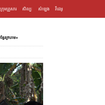
ក្រុមគ្រួសារ
សិល្បៈ
សំឡេង
វីដេអូ
ខ្មែរក្រហម»