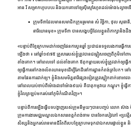
អាន​ រី សម្រាក​ហូបបបរ និងយកគោទៅឲ្យស៊ីស្មៅរហូតដល់ម៉ោង៤ល្ងាច
ក្រុមទី៣ដែលមានសមាជិកក្រុមរួមមាន សំ វិច្ឆិកា, ថុល សុធានី
នារីឈាន​មុខ» ក្រុមទី៣ បានសង្ខេប​អ្វីដែលខ្លួនពិភាក្សានិងដ
«បន្ទាប់ពីខ្មែរក្រហមដាក់ចេញផែនការបួនឆ្នាំ ប្រជាជនទទួលរងការធ្វើកា
ឡើងថា ៖ នៅឆ្នាំ១៩៧៥ គ្រួសាររបស់ខ្ញុំត្រូវបានជម្លៀសចេញពីភូមិទៅពា
តាំងគោក។ នៅពេលទៅ ដល់តាំងគោក ឪពុកម្ដាយរបស់ខ្ញុំត្រូវដាក់ឲ្យធ្វើការងា
ឲ្យធ្វើការនៅកងចល័តឈានមុខ​ដើម្បីរែកដីនៅការដ្ឋានកំពង់ត្របែក។ នៅពេ
តាមផែនការដាក់ឲ្យ។ ខ្ញុំនិងសមមិត្តនារីផេ្សង​ទៀតត្រូវស្លៀកពាក់ខោអាវពណ
នៅពេលយប់ចាប់ពីម៉ោង៨ទៅម៉ោង៩យប់ គឺបាតុកម្មវាយ កណ្ដុរ។ ខ្ញុំធ្វ
ខ្ញុំវិលត្រឡប់មករស់នៅភូមិកំណើតវិញ»។
បន្ទាប់ពីការឡើងធ្វើបទបង្ហាញរបស់ក្រុមនីមួយៗបានបញ្ចប់ លោក ស៊ាង ចិន
ក្រុម​ការងារមជ្ឈមណ្ឌលឯកសារខេត្តកំពង់ចាម បានចែកសៀវភៅ «ប្រវត្តិស
សិស្ស​និងអ្នករស់រានមានជីវិតពីរបបខ្មែរក្រហមទុកជាឯកសារផ្ទាល់ខ្លួន និងដ