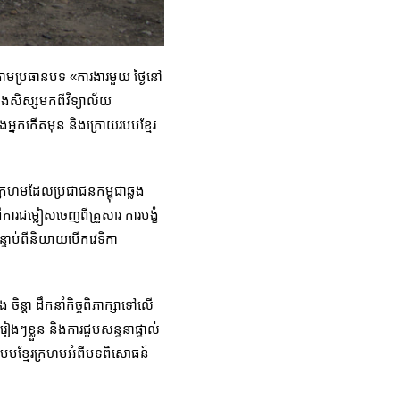
្រោមប្រធានបទ «ការងារមួយ ថ្ងៃនៅ
និងសិស្សមកពីវិទ្យាល័យ
ក​កើតមុន​ និង​ក្រោយ​របប​ខ្មែរ
ែរក្រហមដែលប្រជាជនកម្ពុជាឆ្លង
ីការជម្លៀសចេញពីគ្រួសារ ការបង្ខំ
បន្ទាប់ពីនិយាយបើកវេទិកា
ិន្ដា ដឹកនាំកិច្ចពិភាក្សាទៅលើ​
ងៗខ្លួន និងការជួបសន្ទនាផ្ទាល់
ពីរបបខ្មែរក្រហមអំពីបទពិសោធន៍