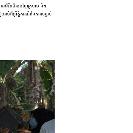
នជីវិតពីរបបខ្មែរក្រហម និង
់ពីព្រឹត្តិការណ៍នៃការសម្លាប់