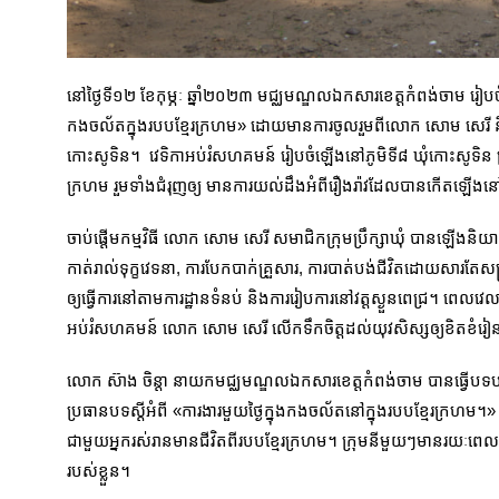
នៅថ្ងៃទី១២ ខែកុម្ភៈ ឆ្នាំ២០២៣ មជ្ឈមណ្ឌលឯកសារខេត្តកំពង់ចាម រៀបចំ
កងចល័តក្នុងរបប​ខ្មែរក្រហម» ​ដោយមានការចូលរួមពីលោក សោម សេរី និង 
កោះសូទិន។ វេទិកាអប់រំសហគមន៍ រៀបចំឡើងនៅភូមិទី៨ ឃុំកោះសូទិន ស្រុក
ក្រហម រួមទាំងជំរុញឲ្យ មានការយល់ដឹងអំពីរឿងរ៉ាវដែលបានកើតឡើងនៅក
ចាប់ផ្ដើមកម្មវិធី លោក សោម សេរី សមាជិកក្រុមប្រឹក្សាឃុំ​ បានឡើងនិយា
កាត់​រាល់ទុក្ខវេទនា, ការបែកបាក់គ្រួសារ, ការបាត់បង់ជីវិតដោយសារតែសង
ឲ្យធ្វើការ​នៅតាមការដ្ឋានទំនប់ និងការរៀបការនៅវត្តស្ងួនពេជ្រ។ ពេលវេ
អប់រំសហគមន៍ លោក សោម សេរី លើកទឹកចិត្ដដល់យុវសិស្សឲ្យខិតខំរៀនស
លោក ស៊ាង ចិន្ដា នាយកមជ្ឈមណ្ឌលឯកសារខេត្តកំពង់ចាម បានធ្វើបទបង្ហាញស្ដ
ប្រធានបទស្ដីអំពី «ការងារមួយថ្ងៃក្នុងកងចល័តនៅក្នុងរបបខ្មែរក្រហម
ជាមួយ​អ្នករស់រានមានជីវិតពីរបបខ្មែរក្រហម។ ក្រុមនីមួយៗមានរយៈពេល៣០
របស់ខ្លួន។