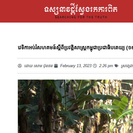
វេទិកាអប់រំសហគមន៍ស្ដីពីប្រវត្តិសាស្រ្តកម្ពុជាប្រជាធិបតេ
ដោយ
សោម ប៊ុនថន
February 13, 2023
2:26 pm
ស្រាវជ្រា