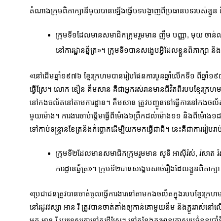
តំណាងក្រុមពិភាក្សានីមួយបានឡើងធ្វើបទបង្ហាញពីប្រធានបទរបស់ខ្លួន និង
ក្រុមទី១ដែលមានសមាជិកក្រុមរួមមាន ញឹម បញ្ញា, មុយ ចាន់លាប
នៅការដ្ឋានឆ្ន័ត្រ»។ ក្រុមទី១បានសង្ខេប​អ្វីដែលខ្លួនពិភា
«នៅដើមឆ្នាំ១៩៧៦ ខ្មែរក្រហមបានរៀបផែនការបួនឆ្នាំលើកទី១ ពីឆ្នាំ១
ធ្វើស្រែ។ លោក ឌឿន គឹមសាន គឺជាអ្នករស់រានមានជីវិតពីរបបខ្មែរក្រហម និ
នៅកង​ចល័ត​នៅតាមការដ្ឋាន។ គឹមសាន ត្រូវបញ្ជូនទៅធ្វើការនៅកងចល័តរ
មួយម៉ោង។ ការងារ​ចាប់ផ្ដើមធ្វើពីម៉ោង៦ព្រឹកដល់ម៉ោង១១ និងពីម៉ោ
ទៅកាប់ទន្ទ្រានខែត្រ​និង​កំប្លោកដើម្បីយកមកធ្វើជាជី។ នេះគឺជាការរៀបរ
ក្រុមទី២ដែលមានសមាជិកក្រុមរួមមាន សូទី អាស៊ីរ៉ស់, រ៉សាត រ៉ស៊ី
ការ​ដ្ឋានឆ្ន័ត្រ»។ ក្រុមទី២បានសង្ខេបសាច់រឿងដែលខ្លួនពិភាក
«ប្រជាជនត្រូវបានចាត់ចូលធ្វើការងារនៅតាមកងចល័តក្នុងរបបខ្មែរក្រហម ដើម្
នៅ​រដូវវស្សា អាន រី ត្រូវបានចាត់តាំងឲ្យកាន់គោមួយនឹម និងភ្ជួររាស់នៅល
មក អាន រី បររទេសគោទៅភ្ជួរដីស្រែ។ នៅកន្លែងភ្ជួរមានគោសរុបចំនួនប្រាំនឹ