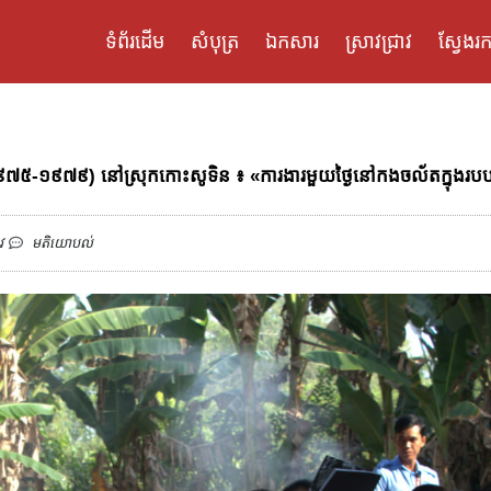
ទំព័រដើម
សំបុត្រ
ឯកសារ
ស្រាវជ្រាវ
ស្វែងរក
យ្យ (១៩៧៥-១៩៧៩) នៅស្រុកកោះសូទិន ៖ «ការងារមួយថ្ងៃនៅកងចល័តក្នុងរបប
វ
មតិយោបល់