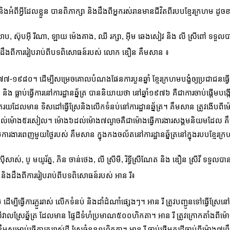
អំពីអ្វីដែលខ្លួន បានពិភាក្សា និងដឹងពីអ្នករស់រានមានជីវិតពីរបបខ្មែរក្រហម ដូច
, ស៊ុបអ៊ី រីណា, ឡាយ ម៉េងគាង, ឈី រក្សា, អ៊ីម ឆេងសៀវ និង លី ស្រីពៅ ទទួលបានប
ក្សា និងដឹងពីការរៀបរាប់ពីបទពិសោធន៍របស់ លោក ឌឿន គឹមសាន ៖
៩៧៧-១៩៨០។ ដើម្បីសម្រេចគោលបំណងផែនការបួនឆ្នាំ ខ្មែរក្រហមបង្ខំឲ្យប្រជាជនធ្
ង ធ្លាប់ធ្វើការនៅការ​ដ្ឋានឆ្ន័ត្រ បាននិយាយថា ​នៅឆ្នាំ១៩៧៦ គឺជាការចាប់ផ្ដើមប
យដែលមាន ទិសដៅធ្វើស្រែ​និង​លើកទំនប់នៅការដ្ឋានឆ្ន័ត្រ។ គឹមសាន ត្រូវងើបពីម
ង១ដល់ម៉ោង៥រសៀល។ ម៉ោង៦ដល់ម៉ោង៧​ល្ងាច​គឺជាម៉ោងធ្វើការងារសង្គមនិយមដែល គឹ
ាប់ការងារពេញមួយថ្ងៃរបស់ គឹមសាន ក្នុងកងចល័តនៅ​ការដ្ឋានឆ្ន័ត្រនៅក្នុងរបបខ្មែរក
សាស់, បូ មយូរ័ត្ន, ភិន ចាន់ថេង, លី ស្រីមី, រិទ្ធីស្រីណែត និង ឌឿន ស្រីវី ទទួលបាន
្សា និងដឹងពីការរៀបរាប់ពីបទពិសោធន៍របស់ អាន រី៖
បីធ្វើការភ្ជួររាស់ លើកទំនប់ និងដាំដំណាំផ្សេងៗ។ អាន រី ត្រូវបញ្ជូនទៅធ្វើស្រែនៅកា
ើវាលស្រែឆ្ន័ត្រ ដែលមាន ផ្ទៃដី​ទំហំប្រមាណ៥០០ហិកតា។ អាន រី ត្រូវក្រោកតាំងពីម៉ោង
មសម្រាប់ធ្វើការភ្ជួររាស់ដី ស្រែចំនួន១​ហិកតា។ អាន រី ចាប់ផ្ដើមភ្ជួរដីចាប់ពីម៉ោង