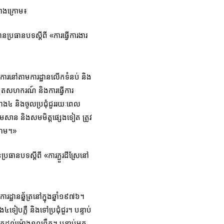
ខាងក្រោម៖
្រធានបទស្ដីពី «ការធ្វើការងារ​
វើការនៅតាមការដ្ឋានលើកទំនប់ និង
ង្កើតសហករណ៍ និងការធ្វើការ
៉ោង៤ និងចូលប្រជុំជួររយៈពេល
មសាន និងសមមិត្តផ្សេងទៀត ត្រូវ
្រហម។»
ប្រធានបទស្ដីពី «ការភ្ជួរដីស្រែនៅ
រដ្ឋានឆ្ន័ត្រនៅក្នុងឆ្នាំ១៩៧៦។
៤ទៀបភ្លឺ និងទៅប្រជុំជួរ។ បន្ទាប់
៧ព្រឹកដល់ម៉ោង១០ព្រឹក។ បន្ទាប់មក