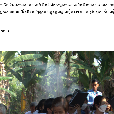
ិយរំឭកសម្រាប់​សហគមន៍ និងទីតាំងសម្លាប់ប្រជាជនខ្មែរ និងចាម។ អ្នករស់រានមា
ានមានជីវិតពីរបបខ្មែរ​ក្រហមក្នុងមូលដ្ឋានឃុំគគរ។ លោក តុង សុភា ក៏បានរៀបរាប
ង់ចាម​