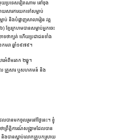
ួមជាមួយប្រទេសវៀតណាម នៅចុង
់ដោយ​សារការយកទៅសម្លាប់
ាប់ និងបំផ្លាញសាលារៀន វត្ត
) ខ្មែរក្រហមបានសម្លាប់អ្នកចេះ
នចោទថាក្បត់ ហើយប្រជាជនទាំង
ខែកមរា ឆ្នាំ១៩៧៩។
ារអំពីមរតក ២ឆ្នូ។
គ្គល គ្រួសារ ឬសហគមន៍ និង
ដែលបានមកចូលរួមនៅថ្ងៃនេះ។ ខ្ញុំ
ថាព្រឹត្តិការណ៍សង្រ្គាមដែលបាន
ា និងបានស្ដាប់លោកគ្រូបកស្រាយ