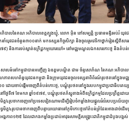
ិបាលនៃគណៈអភិបាលខេត្តត្បូងឃ្មុំ, លោក អ៊ិន ពៅសម្បត្តិ ប្រធានមន្ទីរអប់រំ យុវជ
ំយុវជនចំនួន៣០០នាក់ មកទស្សនកិច្ចសិក្សា និងចូលរួមវេទិកាថ្នាក់រៀនស្ដីពីសារសំខ
៩​៧៩) និងការទប់ស្កាត់ឧក្រិដ្ឋកម្មឃោរឃៅ» នៅមជ្ឈមណ្ឌលឯកសារកោះថ្ម និងតំបន់កោះថ
យពូជសាសន៍នៅកម្ពុជាបានអញ្ជើញ ឯឧត្តមបណ្ឌិត​ ជាម ច័ន្ទសោភ័ណ នៃគណៈអភិបាលខេត្ត
ទក្រហម សហភាពសហព័ន្ធយុវជនកម្ពុជា និងក្រុមយុវជនចូលទស្សនាពិព័រណ៍រូបថតនៅក្នុ
ាំ១៩៦០ ដោយចាប់ផ្តើមចេញពីតំបន់កោះថ្ម, បណ្តុំរូបថតនៅក្នុងរបបកម្ពុជាប្រជាធិបតេ
ថ្ងៃទី៧ ខែមករា ឆ្នាំ១៩៧៩, បណ្តុំរូបថតភ័ស្តុតាងអំពីឧក្រិដ្ឋកម្មដែលប្រព្រឹត
ុទ្ធមិត្ត៤រូបចាកចេញទៅប្រទេសវៀតណាមដើម្បីរៀបចំកម្លាំងវាយផ្តួលរំលំរបបប្រល័យ
យុទ្ធមិត្ត៤រូបបានចាកចេញពីបន្ទាយយោធានៅភូមិកោះថ្មទៅតំបន់ព្រំដែនអាងដាច់ដើម
ង្គភាព១២៥ ដែលជាកងកម្លាំងប្រដាប់អាវុធសាមគ្គីសង្គ្រោះជាតិកម្ពុជាដំបូងបង្អស់ 