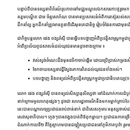
បន្ទាប់ពីបានទស្សនាពិព័រណ៍រូបភាពនៅមជ្ឈមណ្ឌលឯកសារកោះថ្មរួចមក គ
ឧត្តមបណ្ឌិត ជាម ច័ន្ទសោភ័ណ បានមានប្រសាសន៍អំពីការតស៊ូរបស់សម្ត
ដឹកនាំល្អ អ្នកដឹកនាំត្រូវមានតួនាទីដើរមុនគេជានិច្ច រៀបចំផែនការជាមុន
ជាកិច្ចបន្តលោក ផេង ពង្សរ៉ាស៊ី បានធ្វើបទបង្ហាញអំពីប្រវត្តិសាស្ត្រក
អំពើប្រល័យពូជសាសន៍ដល់យុវជនមានដូចខាងក្រោម ៖
វាស់ស្ទង់ចំណេះដឹងមុនវេទិកាចាប់ផ្តើម ដោយប្រើប្រាស់កម្រងស
ចែកចាយទស្សនាវដ្តីស្វែងរកការពិតដល់យុវជនទាំងអស់។
បទបង្ហាញ និងពន្យល់អំពីប្រវត្តិសាស្ត្រកម្ពុជាប្រជាធ
លោក ផេង ពង្សរ៉ាស៊ី បានពន្យល់សិស្សានុសិស្សថា នៅដំណាក់កាលដំបូង
នាក់ក្រោមមូលហេតុផ្សេងៗ ដូចជា សហរដ្ឋអាមេរិកនឹងមកទម្លាក់គ្រាប
នេះបានបណ្តាលឲ្យប្រជាជនរាប់ពាន់នាក់ ជាពិសេសកុមារ មនុស្សចាស់ជរា ន
សេវាសុខាភិបាល។ ក្មេងៗបានវង្វេងបាត់ពីឪពុកម្តាយ។ ប្រជាជនភាគច្រ
ដំណាក់កាលទី២ គឺខ្មែរក្រហមបានជម្លៀសប្រជាជននៅភូមិភាគបូព៌ា រួមមាន ខេ