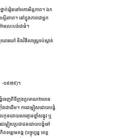
ថ្នាក់រៀននៅអគារមិត្តភាព។ ឯក
្ថិរភាព។ នៅក្នុងភាពជាអ្នក
រូវហ៊ានលះបង់ជាធំ។
មឃោរឃៅ និងវិធីសាស្រ្តទប់ស្កាត់
៩៧៥ -១៩៧៩)។
ង្ខំចេញពីទីក្រុងប្រមាណ២លាន
មាំងជាដើម។ ការជម្លៀសដោយបង្ខំ
លកូនដោយសារគ្មានថ្នាំសង្កូវ ឬ
ការជម្លៀសប្រជាជនដោយបង្ខំនៅ
លេមេគង្គ (បច្ចុប្បន្ន ខេត្ត