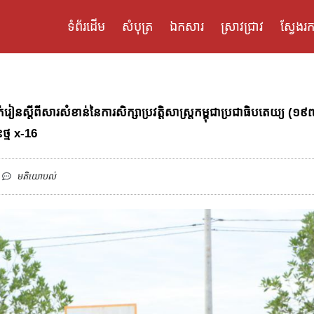
ទំព័រដើម
សំបុត្រ
ឯកសារ
ស្រាវជ្រាវ
ស្វែងរក
ថ្នាក់រៀនស្ដីពីសារសំខាន់នៃការសិក្សាប្រវត្តិសាស្ត្រកម្ពុជាប្រជាធិបតេយ្យ
ថ្ម x-16
មតិយោបល់