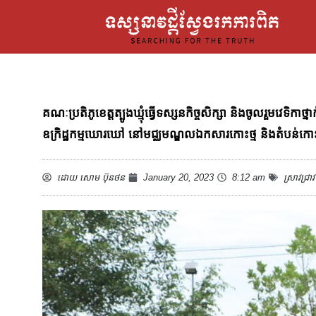
គណៈប្រតិភូខេត្តត្បូងឃ្មុំធ្វើទស្សនកិច្ចសិក្សា និងចូលរួមវេទិកា
ឧក្រិដ្ឋកម្មឃោរឃៅ នៅមជ្ឈមណ្ឌលឯកសារកោះថ្ម និងតំបន់កោះ
ដោយ
សោម ប៊ុនថន
January 20, 2023
8:12 am
ស្រាវជ្រាវ