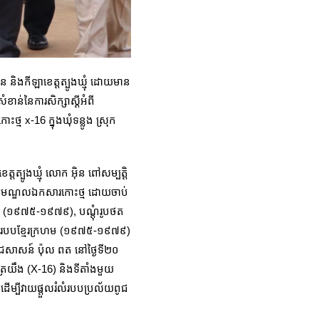
ន និងកីឡាខេត្តត្បូងឃ្មុំ ដោយមាន
ាន់នៃការសិក្សាស្ដីអំពី
្ម x-16 ក្នុងឃុំទន្លូង ស្រុក
ត្បូងឃ្មុំ លោក អ៊ិន ពៅសម្បត្តិ
ងមជ្ឈមណ្ឌលឯកសារកោះថ្ម ដោយចាប់
យ្យ (១៩​៧៥-១៩៧៩), បណ្តុំរូបថត
្តដោយរបបខ្មែរក្រហម (១៩៧៥-១៩៧៩)
ពូជសាសន៍ ប៉ុល ពត នៅថ្ងៃទី២០
ត្រយឹង (X-16) និងទីតាំងមួយ
ដើម្បីវាយផ្តួលរំលំរបបប្រល័យពូជ