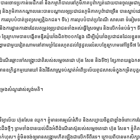
ែរក្រហមបានចោទប្រកាន់មេដឹកនាំ និងកម្មាភិបាលនៅភូមិភាគបូព៌ាក្បត់ដោយបានចូលរ
្យ និងភូមិភាគកណ្តាលនេះបានបណ្តាលឲ្យប្រជាជនភូមិភាគបូព៌ាជាច្រើន បានស្លាប
ារលុបបំបាត់ទ្រព្យសម្បត្តិឯកជន។ ទី៤) ការលុបបំបាត់ប្រពៃណី សាសនា ទំនៀមទម្ល
ការដ្ឋានការងារដែលតម្រូវឲ្យប្រជាជនទាំងអស់ធ្វើស្រែចម្ការ និងលើកទំនប់ធំៗ។ ទី៦
ែរក្រហមបានបង្កើតមន្ទីរឃុំឃាំងជិត២០០កន្លែង ដើម្បីឃុំឃាំងប្រជាជនដែលខ្លួ
ង្រ្គាមជាមួយវៀតណាមនៅតាមព្រំដែនរហូតដល់ថ្ងៃដួលរលំរបបខ្មែរក្រហមនៅថ្ងៃទី៧ 
ីដំណើរឆ្ពោះទៅសង្គ្រោះជាតិរបស់សម្តេចតេជោ ហ៊ុន សែន និងទី២) ខ្សែភាពយន្តឯកស
នឧក្រិដ្ឋកម្មឃោរឃៅ និងវិធីសាស្រ្តទប់ស្កាត់អំពើប្រល័យពូជសាសន៍ក្នុងកម្រិតបុ
កម្រងសំណួរវាស់ស្ទង់មតិ។
ិទ្យាល័យ ហ៊ុនសែន ឈូក។ ខ្ញុំមានអារម្មណ៍រំភើប និងសប្បាយចិត្តជាខ្លាំងចំពោះការ
េះដឹងថ្មីៗ ព្រមទាំងបានយល់ដឹងអំពីដំណើរតស៊ូរបស់សម្តេចតេជោ ហ៊ុន សែន។ ខ្ញុំគិត
ហុស។​ ខ្ញុំមិនចង់ឲ្យមានសង្រ្គាមកើតឡើងជាលើកទីពីរទេ។ ក្រោយពីបានមកសិក្ស