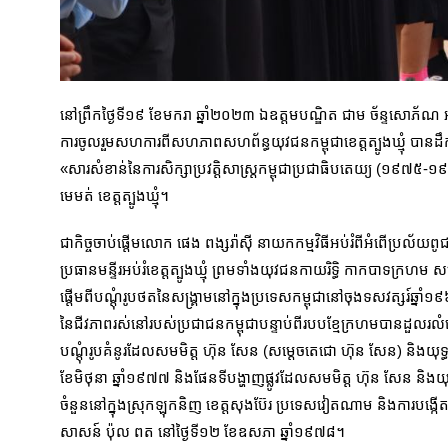
នៅព្រឹកថ្ងៃទី១៩ ខែមករា ឆ្នាំ២០២៣ ឯឧត្តមបណ្ឌិត​ ជាម ច័ន្ទសោភ័ណ អភ
ការចូលរួមសហការពីសហភាពសហព័ន្ធយុវជនកម្ពុជាខេត្តត្បូងឃ្មុំ បានដឹកនា
«សារសំខាន់នៃការសិក្សាប្រវត្ដិសាស្រ្ដកម្ពុជាប្រជាធិបតេយ្យ (១៩​៧៥-១
មេមត់ ខេត្តត្បូងឃ្មុំ។
ជាកិច្ចចាប់ផ្តើមលោក ផេង ពង្សរ៉ាស៊ី នាយកកម្មវិធីអប់រំពីអំពើប្រល័
ប្រធានមន្ទីរអប់រំខេត្តត្បូងឃ្មុំ ព្រមទាំងយុវជនកាយរិទ្ធិ កាកបា
ផ្តើមពីបណ្តុំរូបថតនៃសង្គ្រាមនៅក្នុងប្រទេសកម្ពុជានៅចុងទសវត្សរ៍ឆ្ន
នៃជីវភាពរស់នៅរបស់ប្រជាជនកម្ពុជាបន្ទាប់ពីរបបខ្មែក្រហមបានដួលរលំនៅ
បណ្តុំរូបគំនូរដែលសមមិត្ត ហ៊ុន សែន (សមេ្តចតេ​ជោ ហ៊ុន សែន) និងយ
ខែមិថុនា ឆ្នាំ១៩៧៧ និងផែនទីបង្ហាញផ្លូវដែលសមមិត្ត ហ៊ុន សែន និង
ចំនួននៅក្នុងស្រុកឡុកនិញ ខេត្ត​សុងប៊ែរ ប្រទេសវៀតណាម និងការបង្កើតអ
សាសន៍ ប៉ុល ពត នៅថ្ងៃទី១២ ខែឧសភា ឆ្នាំ១៩៧៨។