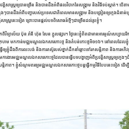
រវត្តិសាស្រ្តឲ្យបានច្រើន និងបានដឹងអំពីផលវិបាកនៃសង្រ្គាម និងវិធីទប់ស្កាត់។ បើតា
យក្មេងៗបានដឹងអំពីបញ្ហារបស់ប្រទេសជាតិពេលមានសង្រ្គាម និងបង្រៀនឲ្យក្មេងជំនាន
តិសាស្រ្តនេះទៀត ព្រោះបានផ្ដល់បទពិសោធន៍ថ្មីៗជាច្រើនដល់រូបខ្ញុំ។
វិទ្យាល័យ ប៊ុន រ៉ានី ហ៊ុន សែន ក្ដុលផ្សារ។ ថ្ងៃនេះខ្ញុំពិតជាមានអារម្មណ៍សប្បាយ
ក្រហម មកកាន់មជ្ឈ​មណ្ឌលឯកសារកោះថ្ម និងតំបន់កោះថ្មអិច១៦។ នៅពេលដែលខ្ញុំ
វើឲ្យខ្ញុំដឹងពីការលះបង់ និងការតស៊ូរបស់ថ្នាក់ដឹកនាំឆ្ពោះទៅរកសន្តិភាព និងការអភិវ
ុមការ​ងារមជ្ឈ​មណ្ឌលឯកសារកោះថ្មដែលបានធ្វើបទបង្ហាញអំពីប្រវត្តិសាស្រ្តឲ្យក្មេង
្តិភាព។ ខ្ញុំសំណូមពរឲ្យមជ្ឈមណ្ឌលឯកសារកោះថ្មបន្តធ្វើកម្មវិធីបែបនេះទៀត ដើម