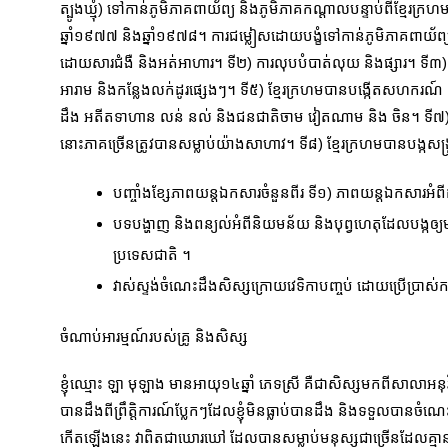
ត្បូងឃ្មុំ) ទៅកាន់ភូមិភាគពាយ័ព្យ និងភូមិភាគកណ្តាលបន្ទាប់ពីខ្ម
ឆ្នាំ១៩៧៧ និងឆ្នាំ១៩៧៨។ ការជម្លៀសដោយបង្ខំទៅកាន់ភូមិភាគពាយ័ព
ដោយសារជំងឺ និងអត់អាហារ។ ទី២) ការលុបបំបាត់លុយ និងផ្សារ។ ទី៣) ក
អារាម និងកន្លែងលក់ដូរផ្សេងៗ។ ទី៥) ខ្មែរក្រហមបានបង្កើតសហករណ៍ និង
ដឹង អតីតទាហាន លន់ នល់ និងជនជាតិចាម វៀតណាម និង ចិន។ ទី៧) ខ្ម
នោះភាគច្រើនត្រូវបានសម្លាប់យ៉ាងសាហាវ។ ទី៨) ខ្មែរក្រហមបានបង្កស
បញ្ចាំងខ្សែភាពយន្តឯកសារចំនួនពីរ ទី១) ភាពយន្តឯកសារអំព
បទបង្ហាញ និងពន្យល់អំពីនិយមន័យ និងបុព្វហេតុដែលបង្កឲ្យមា
ប្រទេសជាតិ ។
វាស់ស្ទង់ចំណេះដឹងសិស្សក្រោយវេទិកាបញ្ចប់ ដោយប្រើប្រាស់
ចំណាប់អារម្មណ៍របស់គ្រូ និងសិស្ស
ខ្ញុំឈ្មោះ ឡា មុឡាង មានអាយុ១៤ឆ្នាំ ភេទស្រី គឺជាសិស្សមកពីសាលាអនុវ
បានដឹងពីព្រឹត្តិការណ៍ប្លែកៗដែលខ្ញុំមិនធ្លាប់បានដឹង និងទទួលបានចំណ
កើតឡើងនេះ វាពិតជាឃោរឃៅ ដែលបានសម្លាប់មនុស្សជាច្រើនដែលគ្មានកំ