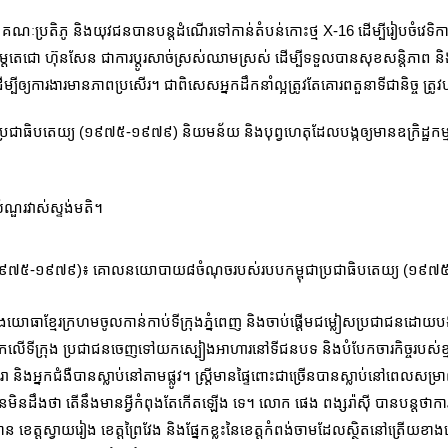
ណៈប្រតិភូ និងយុវជនបានបន្តដំណើរទៅកាន់តំបន់កោះថ្ម X-16 ដើម្បីរៀបចំវេទិកា
េតេជោ ហ៊ុនសែន ជាការប្តូរសាច់ស្រស់ឈាមស្រស់ ដើម្បីទទួលបានសុខសន្តិភាព និងស
ដើម្បីឲ្យការងារមានភាពប្រសើរ។ ជាពិសេសអ្នកដឹកនាំល្អត្រូវតែគោរពតួនាទីជានិច្ច ត្
ម្ពុជាប្រជាធិបតេយ្យ (១៩៧៥-១៩៧៩) និយមន័យ និងបុព្វហេតុដែលបង្កឲ្យមានឧក្រិដ្ឋកម្
ំណួរវាស់ស្ទង់មតិ។
ិបតេយ្យ(១៩៧៥-១៩៧៩)៖ គោលនយោបាយ៨ចំណុចរបស់របបកម្ពុជាប្រជាធិបតេយ្យ​ (១
យោធាខ្មែរក្រហមចូលកាន់កាប់ទីក្រុងភ្នំពេញ និងចាប់ផ្តើមជម្លៀសប្រជាជនដោយប
់បែកលើទីក្រុង ប្រជាជនចេញទៅយកស្បៀងអាហារនៅទីជនបទ និងបំបែកចារកិច្ចរបស់ខ្
ិងអ្នកជំងឺបានស្លាប់នៅតាមផ្លូវ។ ស្រ្តីមានផ្ទៃពោះជាច្រើនបានស្លាប់នៅពេលសម្រា
ើនមិនដឹងថា តើនឹងមានអ្វីកំពុងតែកើតឡើង ទេ។ លោក ផេង ពង្សរ៉ាស៊ី បានបន្តថា
ត្តស្វាយរៀង ខេត្តព្រៃវែង និងផ្នែកខ្លះនៃខេត្តកំពង់ចាមដែលស្ថិតនៅត្រើយខាងកើតទន្