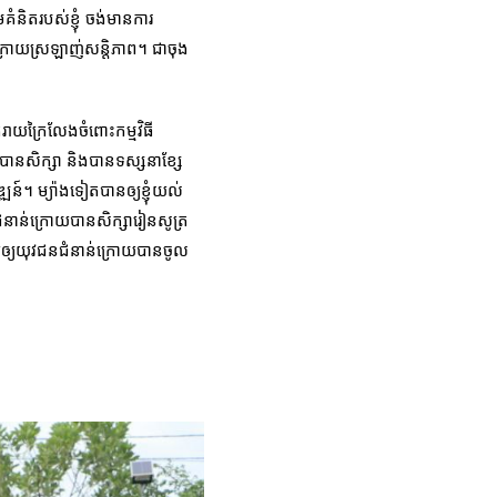
មគំនិតរបស់ខ្ញុំ ចង់មានការ
់ក្រោយស្រឡាញ់សន្តិភាព។ ជាចុង
រីករាយក្រៃលែងចំពោះកម្មវិធី
បានសិក្សា និងបានទស្សនាខ្សែ
ឌ្ឍន៍។ ម្យ៉ាងទៀតបានឲ្យខ្ញុំយល់
ៗជំនាន់ក្រោយបានសិក្សារៀនសូត្រ
្បីឲ្យយុវជនជំនាន់ក្រោយបានចូល