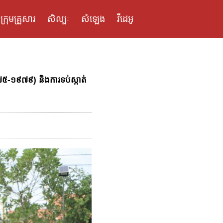
ក្រុមគ្រួសារ
សិល្បៈ
សំឡេង
វីដេអូ
 (១៩៧៥-១៩៧៩) និងការទប់ស្កាត់