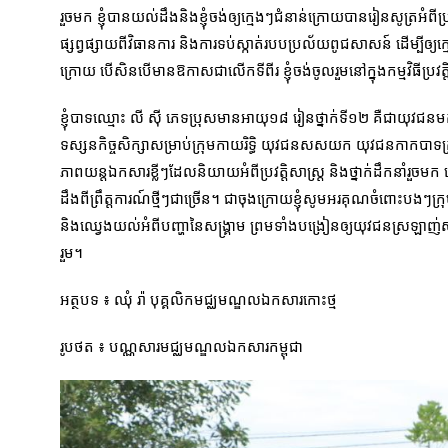
រួចមក ខ្ញុំបានយល់ដឹងនិងខ្ញុំចង់ឲ្យក្មេងៗជំនាន់ក្រោយបានរៀនសូត្រអំពីប្
ផ្សព្វផ្សាយពីវិធានការ និងការទប់ស្កាត់របបប្រល័យពូជសាសន៍ ដើម្បីឲ្
ក្រោយ បើសិនបើមានឱកាសជាលើកទីពីរ ខ្ញុំចង់ចូលរួមនៅក្នុងកម្មវិធីប្រវត្
ខ្ញុំបាទឈ្មោះ លី ស៊ី ភេទប្រុសមានអាយុ១៨ រៀនថ្នាក់ទី១២ គឺជាយុវជនមកពី
ទស្សនកិច្ចសិក្សាសម្រាប់ក្រុមកាយរិទ្ធិ យុវជនសសយក យុវជនកាកបាទ
ភាពយន្តឯកសារខ្លីៗដែលនិយាយអំពីប្រវត្តិសាស្រ្ត និងថ្នាក់ដឹកនាំរួចមក ធ្
ដឹងពីព្រឹត្តការណ៍ថ្មីៗជាច្រើន។ ជាចុងក្រោយខ្ញុំសូមអរគុណចំពោះបងៗក្រ
និងឈ្វេងយល់អំពីបញ្ហានៃសង្រ្គាម ព្រមទាំងបង្រៀនឲ្យយុវជនស្រឡាញ់សន
រួម។
អត្ថបទ ៖ ឈុំ រ៉ា បុគ្គលិកមជ្ឈមណ្ឌលឯកសារកោះថ្ម
រូបថត ៖ បណ្ណសារមជ្ឈមណ្ឌលឯកសារកម្ពុជា