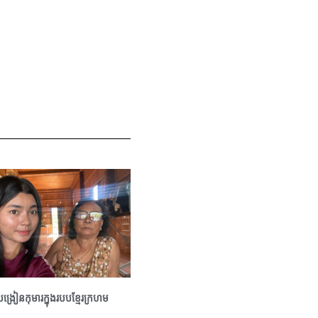
ូបង្រៀនកុមារក្នុងរបបខ្មែរក្រហម