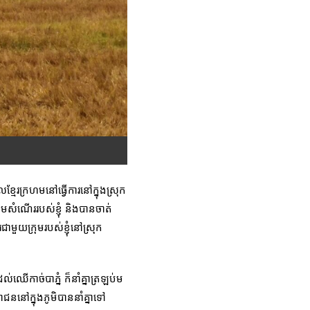
លខ្មែរក្រហមនៅធ្វើការនៅក្នុងស្រុក
មសំណើររបស់ខ្ញុំ និងបានចាត់
ាមួយក្រុមរបស់ខ្ញុំនៅស្រុក
ល់ឈើកាច់បាភ្នំ ក៏នាំគ្នាត្រឡប់ម
ាជននៅក្នុងភូមិបាននាំគ្នាទៅ