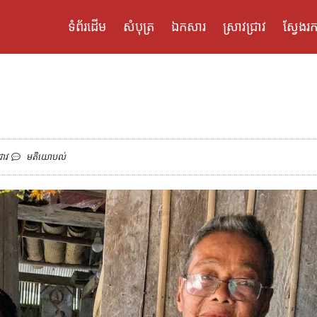
ទំព័រដើម
សំបុត្រ
ឯកសារ
ស្រាវជ្រាវ
ស្វែងរក
រាវ
មតិយោបល់