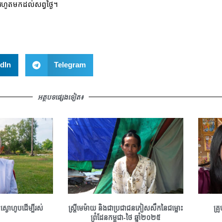
ំរហូតមកដល់សព្វថ្ងៃ។
dIn
Telegram
អត្ថបទផ្សេងទៀត៖
្ងោហូបដើម្បីរស់
ស្រ្តីមេម៉ាយ និងជាប្រជាជនភៀសសឹកនៃជម្លោះ
គ្រ
ព្រំដែនកម្ពុជា-ថៃ ឆ្នាំ២០២៥