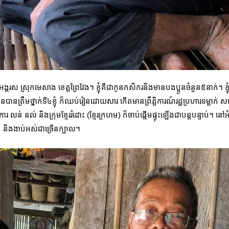
 ឃុំអង្គរស ស្រុកមេសាង ខេត្តព្រៃវែង។ ខ្ញុំគឺជាកូនកសិករនិងមានបងប្អូន
ចំនួន៥នាក់។ ខ
ំរៀនបានត្រឹមថ្នាក់ទី៤ខ្ញុំ ក៏ឈប់រៀនដោយសារ កើតមានព្រឹត្តិការណ៍រដ្ឋប្រហារទម្លាក់ 
 លន់ នល់ និងក្រុមខ្មែររំដោះ (ខ្មែរក្រហម) ក៏ចាប់ផ្តើមផ្ទុះឡើងជាបន្តបន្ទាប់។
បែក និងងាប់អស់ជាច្រើនក្បាល។