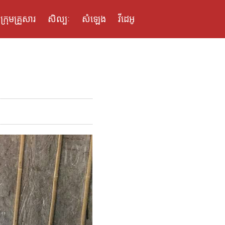
ក្រុមគ្រួសារ
សិល្បៈ
សំឡេង
វីដេអូ