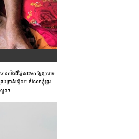
់តាំងពីថ្ងៃនោះមក ខ្មែរក្រហម
ប់គ្រាន់ឡើយ។ ចំណែកខ្ញុំត្រូវ
ស្ទូង។