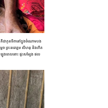
្ញុំគឺជាកូនទី៣នៅក្នុងចំណោមបង
សម្តេច ព្រះនរោត្តម សីហនុ និងកើត
 នៅអំឡុងពេលនោះ ផ្ទះសម្បែង ផល