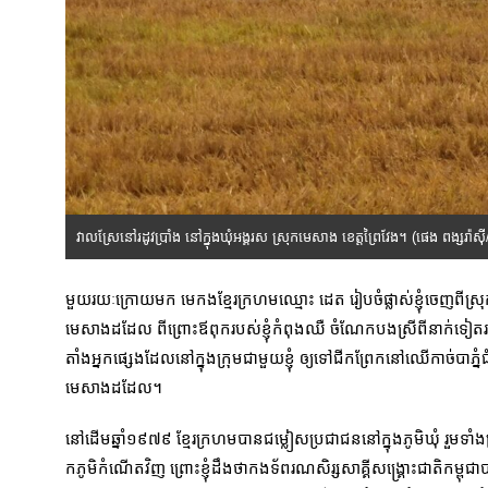
វាលស្រែនៅរដូវប្រាំង នៅក្នុងឃុំអង្គរស ស្រុកមេសាង ខេត្តព្រៃវែង។ (ផេង ពង្សរ៉ាស
មួយរយៈក្រោយមក មេកងខ្មែរក្រហមឈ្មោះ ដេត រៀបចំផ្លាស់ខ្ញុំចេញពីស្រុកមេស
មេសាងដដែល ពីព្រោះឪពុករបស់ខ្ញុំកំពុងឈឺ ចំណែកបងស្រីពីនាក់ទៀតរបស
តាំងអ្នកផ្សេងដែលនៅក្នុងក្រុមជាមួយខ្ញុំ ឲ្យទៅជីកព្រែកនៅឈើកាច់បាភ្
មេសាងដដែល។
នៅដើមឆ្នាំ១៩៧៩ ខ្មែរក្រហមបានជម្លៀសប្រជាជននៅក្នុងភូមិឃុំ រួមទាំងគ្រ
កភូមិកំណើតវិញ ព្រោះខ្ញុំដឹងថាកងទ័ពរណសិរ្សសាគ្គីសង្រ្គោះជាតិកម្ពុជ