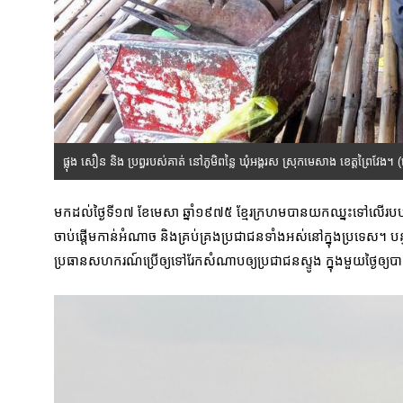
ផ្លុង សឿន និង ប្រព្ធរបស់គាត់ នៅភូមិពន្លៃ ឃុំអង្គរស ស្រុកមេសាង ខេត្តព្រៃវែង។ 
មកដល់ថ្ងៃទី១៧ ខែមេសា ឆ្នាំ១៩៧៥ ខ្មែរក្រហមបានយកឈ្នះទៅលើរបប 
ចាប់ផ្តើមកាន់អំណាច និងគ្រប់គ្រងប្រជាជនទាំងអស់នៅក្នុងប្រទេស។ បន្ទ
ប្រធានសហករណ៍ប្រើឲ្យទៅរែកសំណាបឲ្យប្រជាជនស្ទូង ក្នុងមួយថ្ងៃឲ្យបាន