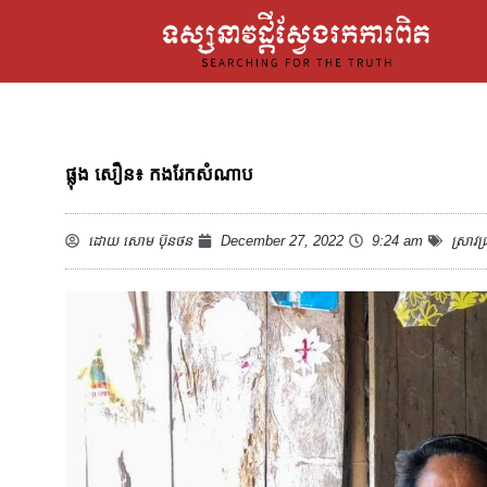
ផ្លុង សឿន៖ កងរែកសំណាប
ដោយ
សោម ប៊ុនថន
December 27, 2022
9:24 am
ស្រាវជ្