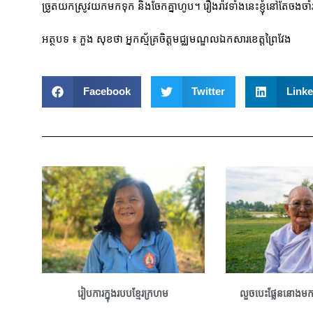
ច្រូតយកស្រូវយកមកទុក និងចែកគ្នាហូប។ រឿងរ៉ាវទាំងនេះខ្ញុំនៅតែចងចា
អត្ថបទ ៖ ភួង សុខថា អ្នកស្ម័គ្រចិត្តមជ្ឈមណ្ឌលឯកសារខេត្តព្រៃវែង
Facebook
Twitter
Linke
រៀបការក្នុងរបបខ្មែរក្រហម
លួចបេះផ្លែននោងមកស