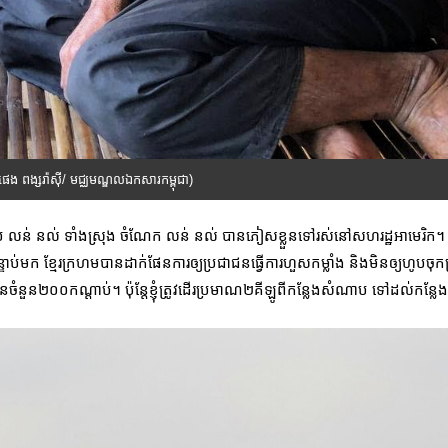
(ផេង ពង្សរ៉ាស៊ី/ មជ្ឈមណ្ឌលឯកសារកម្ពុជា)
លន់ នល់ ទាំងស្រុង ចំណែក លន់ នល់ បានភៀសខ្លួនទៅរស់នៅសហរដ្ឋអាមេរិក។ ចាប
ាប់មក ខ្មែរក្រហមបានដាក់ផែនការឲ្យប្រជាជនធ្វើការហួសកម្លាំង និងមិនឲ្យហូបចុកគ្រ
ចំនួន២០០កណ្តាប់។ ប៉ុន្តែខ្ញុំត្រូវដើរប្រមាណ២គីឡូពីកន្លែងសំណាប ទៅដល់កន្លែង