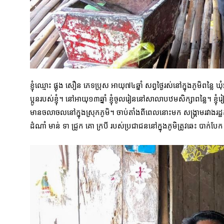
ខ្ញុំឈ្មោះ ផ្លុង សឿន ភេទប្រុស អាយុ៧៤ឆ្នាំ សព្វថ្ងៃរស់នៅក្នុងភូមិពន្លៃ
ប្អូនរបស់ខ្ញុំ។ នៅអាយុ១៣ឆ្នាំ ខ្ញុំចូលរៀននៅសាលាបឋមសិក្សាពន្លៃ។ ខ្ញុ
មានចលាចលនៅក្នុងស្រុកភូមិ។ ចាប់តាំងពីពេលនោះមក សង្គ្រាមរវាងរដ្ឋការ
ដំណាំ មាន់ ទា ជ្រូក គោ ក្របី របស់ប្រជាជននៅក្នុងភូមិត្រូវឆេះ បាក់