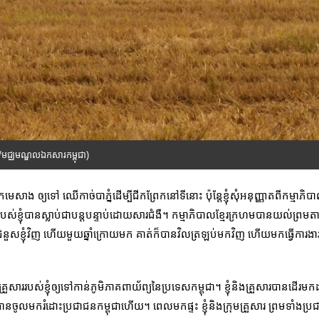
៊ី/មជ្ឈមណ្ឌលឯកសារកម្ពុជា)
ាង ឲ្យទៅ ឈើកាច់បាភ្នំដើម្បីជីកព្រែកនៅទីនោះ ប៉ុន្តែខ្ញុំសុំអនុញ្ញាតពីកម្មាភិបា
់ខ្ញុំបានស្លាប់ជាបន្តបន្ទាប់ដោយសារជំងឺ។ កម្មាភិបាលខ្មែរក្រហមបានយល់ព្រមតា
នំជំនួសខ្ញុំវិញ ហើយមួយឆ្នាំក្រោយមក គាត់ក៏បានវិលត្រឡប់មកវិញ ហើយមកធ្វើការងារជ
ួសាររបស់ខ្ញុំឲ្យទៅកាន់ភូមិភាគពាយ័ព្យនៃប្រទេសកម្ពុជា។ ខ្ញុំនិងគ្រួសារបានដើរមកដ
ាបានចូលមករំដោះប្រជាជនកម្ពុជាហើយ។ ពេលមកផ្ទះ ខ្ញុំនិងក្រុមគ្រួសារ ព្រមទាំងប្រជ