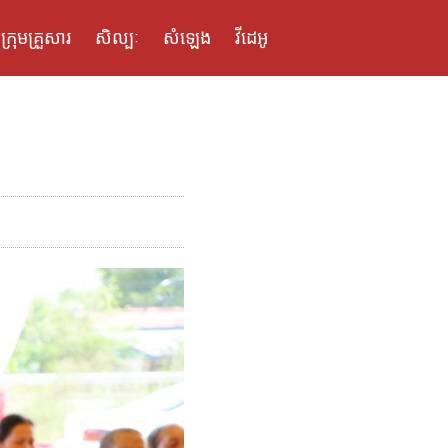
ក្រុមគ្រួសារ
សិល្បៈ
សំឡេង
វីដេអូ