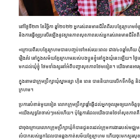
នៅថ្ងៃទី២៣ ខែវិច្ឆិកា ឆ្នាំ២០២២ អ្នករស់រានមានជីវិតពីរបបខ្មែរក្រហមច
និងការធ្វើឲ្យប្រសើរឡើងនូវស្ថានភាពសុខភាពរបស់អ្នករស់រានមានជីវិតព
«ក្រោយពីរបបខ្មែរក្រហមបានបញ្ចប់ទៅអស់រយ:ពេល ជាង៤០ឆ្នាំហើយ ពុ
រឿងរ៉ាវ នៅក្នុងសម័យខ្មែរក្រហមរបស់បងប្អូនខ្ញុំនៅក្នុងឃុំនេះឡើយ។ ថ
មកដល់ឃុំខ្ញុំ ថែមទាំងសួរនាំអំពីបញ្ហាសុខភាពថែមទៀត។ យើងមានអា
ក្នុងនាមជាក្រុមប្រឹក្សាឃុំស្នាអន្សា ហ៊ិន ពេន បាននិយាយលើកទឹកចិត្ត 
ក្រហម។
ប្រការសំខាន់មួយទៀត លោកក្រុមប្រឹក្សាផ្តាំផ្ញើដល់អ្នកចូលរួមឲ្យយ
«យើងសុទ្ធតែចាស់ៗអស់ហើយ។ ប៉ុន្តែការដែលយើងបានថែទាំសុខភាព
ជាចុងក្រោយលោកក្រុមប្រឹក្សាឃុំក៏បានជួនពរដល់ក្រុមការងាររបស់មជ្
លំបាករបស់អ្នកដែលបានឆ្លងកាត់សម័យខ្មែរក្រហម ហើយចុះមកសួរសុខទុក្