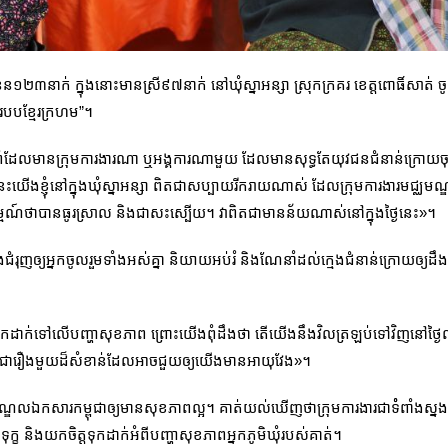
ំនួន១២៣នាក់ ក្នុងនោះមានស្រី៩៧នាក់ នៅឃុំស្នាអន្សា ស្រុកក្រគរ ខេត្ត
ពោធិ៍សាត់ ចូ
ីរបបខ្មែរក្រហម”។
ំដែលមានក្រុមការងារណា ឬអង្គការណាមួយ ដែលមានសុទ្ធតែយុវជនជំនាន់ក្រោយចុះមក
្ងៃនេះយើងខ្ញុំនៅក្នុងឃុំស្នាអន្សា ពិតជាសប្បាយរីករាយណាស់ ដែលក្រុមការងារមជ្ឈ
រម្មណ៍ថាបានធូរស្រាល និងជាសះស្បើយ។ វាពិតជាមានន័យណាស់នៅក្នុងថ្ងៃនេះ»។
និងជំរុញឲ្យអ្នកចូលរួមទាំងអស់គ្នា និយាយអប់រំ និងណែនាំដល់ក្មេងជំនាន់ក្រោយឲ្យដឹ
កចិត្តទុកដាក់ទៅលើបញ្ហាសុខភាព ព្រោះយើងពុំដឹងថា តើយើងនឹងវិលត្រឡប់ទៅវិញនៅថ
គឺជារឿងមួយដ៏សំខាន់ដែលអាចជួយឲ្យយើងមានអាយុវែង»។
ឈមណ្ឌលឯកសារកម្ពុជាឲ្យមានសុខភាពល្អ។ គាត់យល់ឃើញថាក្រុមការងារជាទំំពាំងស្ន
ខ និងយកចិត្តទុកដាក់អំពីបញ្ហាសុខភាពអ្នកភូមិឃុំរបស់គាត់។