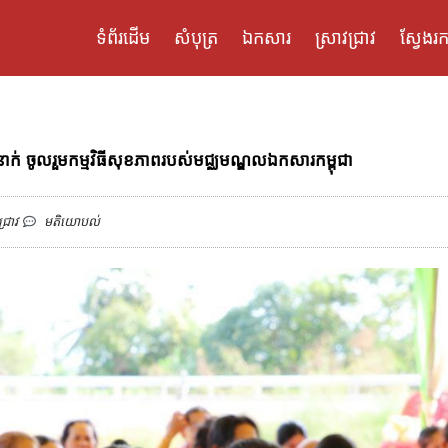
ទំព័រដើម
សំបុត្រ
ឯកសារ
ស្រាវជ្រាវ
ស្វែងរក
៣នាក់ ចូលរួមកម្មវិធីសុខភាពរបស់មជ្ឈមណ្ឌលឯកសារកម្ពុជា
ជ្រាវ
មតិយោបល់