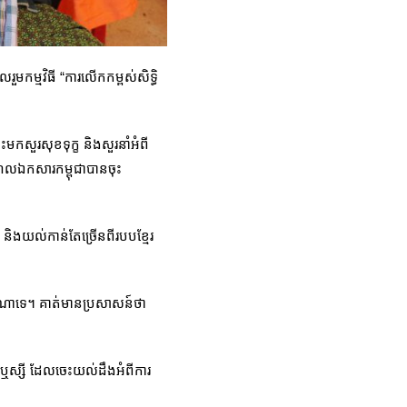
លរួមកម្មវិធី “ការលើកកម្ពស់សិទ្ធិ
សួរសុខទុក្ខ និងសួរនាំអំពី
មណ្ឌលឯកសារកម្ពុជាបានចុះ
ង និងយល់កាន់តែច្រើនពីរបបខ្មែរ
្ងៃណាទេ។ គាត់មានប្រសាសន៍ថា
ងឬស្សី ដែលចេះយល់ដឹងអំពីការ