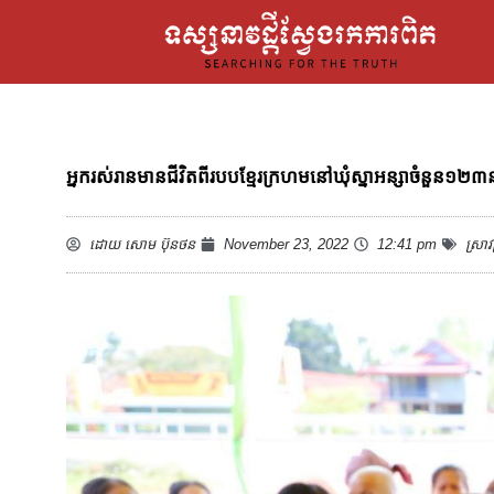
អ្នករស់រានមានជីវិតពីរបបខ្មែរក្រហមនៅឃុំស្នាអន្សាចំនួន១២
ដោយ
សោម ប៊ុនថន
November 23, 2022
12:41 pm
ស្រាវ