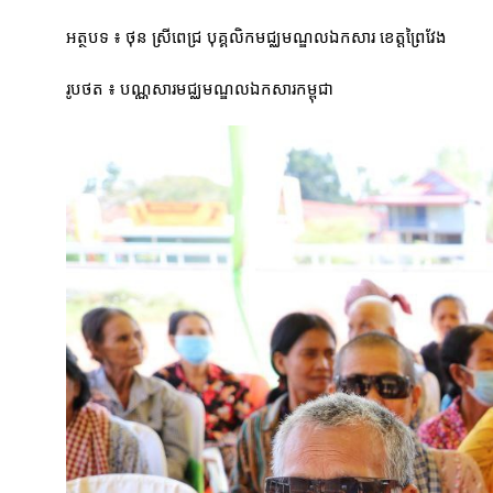
អត្ថបទ ៖ ថុន ស្រីពេជ្រ បុគ្គលិកមជ្ឈមណ្ឌលឯកសារ ខេត្តព្រៃវែង
រូបថត ៖ បណ្ណសារមជ្ឈមណ្ឌលឯកសារកម្ពុជា