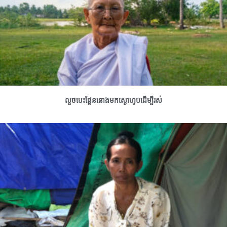
លួចបេះផ្លែននោងមកស្ងោហូបដើម្បីរស់