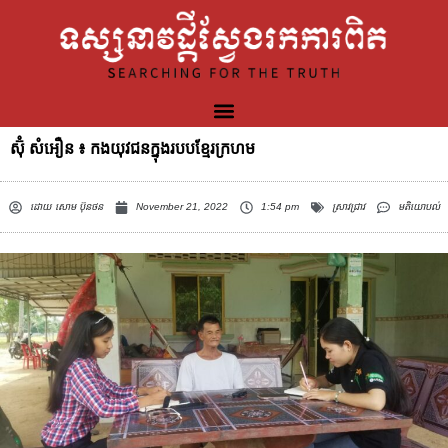
ស៊ុំ សំអឿន ៖ កងយុវជនក្នុងរបបខ្មែរក្រហម
ដោយ
សោម ប៊ុនថន
November 21, 2022
1:54 pm
ស្រាវជ្រាវ
មតិយោបល់