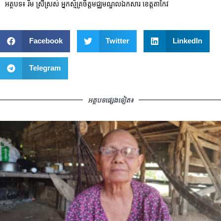
អត្ថបទ៖ រឹម ស្រីស្រស់ អ្នកស្ម័គ្រចិត្តមជ្ឈមណ្ឌលឯកសារ ខេត្តតាកែវ
Facebook
Twitter
LinkedIn
Telegram
អត្ថបទផ្សេងទៀត៖