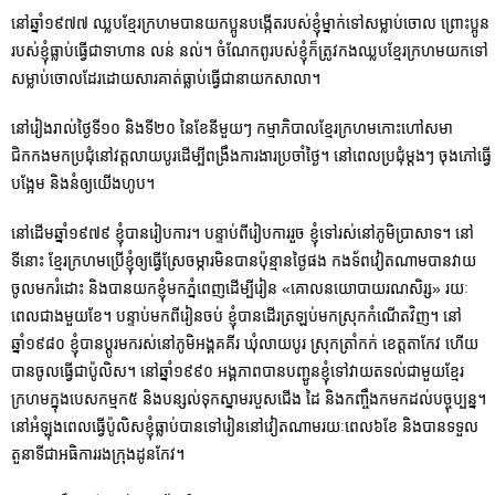
នៅឆ្នាំ១៩៧៧ ឈ្លបខ្មែរក្រហមបានយកប្អូនបង្កើតរបស់ខ្ញុំម្នាក់ទៅសម្លាប់ចោល ព្រោះប្អូន
របស់ខ្ញុំធ្លាប់ធ្វើជាទាហាន លន់ នល់។ ចំណែកពូរបស់ខ្ញុំក៏ត្រូវកងឈ្លបខ្មែរក្រហមយកទៅ
សម្លាប់ចោលដែរដោយសារគាត់ធ្លាប់ធ្វើជានាយកសាលា។
នៅរៀងរាល់ថ្ងៃទី១០ និងទី២០ នៃខែនីមួយៗ កម្មាភិបាលខ្មែរក្រហមកោះហៅសមា​
ជិកកងមកប្រជុំនៅវត្តលាយបូរដើម្បីពង្រឹងការងារប្រចាំថ្ងៃ។ នៅពេលប្រជុំម្ដងៗ ចុង​ភៅ​ធ្វើ
បង្អែម និងនំឲ្យយើងហូប។
នៅដើមឆ្នាំ១៩៧៩ ខ្ញុំបានរៀបការ។ បន្ទាប់ពីរៀបការរួច ខ្ញុំទៅរស់នៅភូមិប្រាសាទ។ នៅ
ទីនោះ ខ្មែរក្រហមប្រើខ្ញុំឲ្យធ្វើស្រែចម្ការមិនបានប៉ុន្មានថ្ងៃផង កងទ័ពវៀតណាមបានវាយ
ចូលមករំដោះ និងបានយកខ្ញុំមកភ្នំពេញដើម្បីរៀន «គោលនយោ​បាយរណសិរ្ស» រយៈ
ពេលជាងមួយខែ។ បន្ទាប់មកពីរៀនចប់ ខ្ញុំបានដើរត្រឡប់មកស្រុកកំណើតវិញ។ នៅ
ឆ្នាំ១៩៨០ ខ្ញុំបានប្ដូរមករស់នៅភូមិអង្គគគីរ ឃុំលាយបូរ ស្រុកត្រាំកក់ ខេត្តតាកែវ ហើយ
បានចូលធ្វើជាប៉ូលិស។ នៅឆ្នាំ១៩៩០ អង្គភាពបានបញ្ជូនខ្ញុំទៅវាយតទល់ជាមួយខ្មែរ
ក្រហមក្នុងបេសកម្មក៥ និងបន្សល់ទុកស្នាមរបួសជើង ដៃ និងកញ្ចឹងកមកដល់បច្ចុប្បន្ន។
នៅអំឡុងពេលធ្វើប៉ូលិសខ្ញុំធ្លាប់បានទៅរៀននៅវៀតណាមរយៈពេល៦ខែ និងបានទទួល
តួនាទីជាអធិការរងក្រុងដូនកែវ។