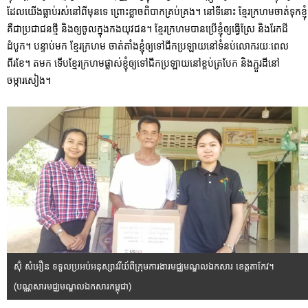
ដែលយើងធ្លាប់រស់នៅពីមុនទេ ព្រោះខ្លាចពិបាកគ្រប់គ្រង។ នៅទីនោះ ខ្មែរក្រហមចាត់ទុកខ្ញុំ
គឺជាប្រជាជនថ្មី និងឲ្យចូលក្នុងកងយុវជន។ ខ្មែរក្រហមបានប្រើខ្ញុំឲ្យធ្វើស្រែ និងរែកដី
ដំបូក។ បន្ទាប់មក ខ្មែរក្រហម ចាត់តាំងខ្ញុំឲ្យទៅជីកប្រឡាយនៅទំនប់លោករយៈពេល
ពីរខែ។ តមក ទើបខ្មែរក្រហមផ្លាស់ខ្ញុំឲ្យទៅជីកប្រឡាយនៅខ្ពប់ត្របែក និងភ្ជួរដីនៅ
ចម្ការសៀង។
ស៊ុំ សំអឿន ទទួលប្រអប់អនុស្សាវរីយ៍ពីក្រុមការងារមជ្ឈមណ្ឌលឯកសារ ខេត្តតាកែវ។
(បណ្ណសារមជ្ឈមណ្ឌលឯកសារកម្ពុជា)