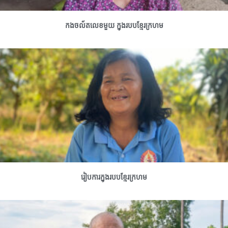
កងចល័តលេខមួយ ក្នុងរបបខ្មែរក្រហម
រៀបការក្នុងរបបខ្មែរក្រហម