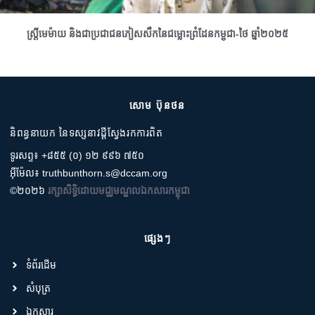
ស្រ្តីមេម៉ាយ និងជាប្រជាជនភៀសសឹកនៃជម្លោះព្រំដែនកម្ពុជា-ថៃ ឆ្នាំ២០២៥
សោម ប៊ុនថន
និពន្ធនាយក នៃទស្សនាវដ្តីស្វែងរកការពិត
ទូរសព្ទ៖ +៨៥៥ (០) ១២ ៩៩៦ ៧៥០
អ៊ីម៉ែល៖ truthbunthorn.s@dccam.org
©២០២៦
រក្សាសិទ្ធិដោយមជ្ឈមណ្ឌលឯកសារកម្ពុជា
ផ្សេងៗ
ទំព័រដើម
សំបុត្រ
ឯកសារ