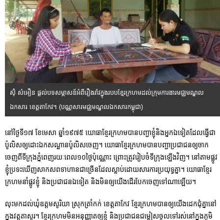
ស៊ុំ សំអឿន ផ្តល់បទសម្ភាសន៍អំពីរឿងរ៉ាវក្នុងរបបខ្មែរក្រហមដល់ក្រុមការងារមជ្ឈមណ្ឌល
ឯកសារ ខេត្តតាកែវ។ (បណ្ណសារមជ្ឈមណ្ឌលឯកសារកម្ពុជា)
នៅថ្ងៃទី១៧ ខែមេសា ឆ្នាំ១៩៧៥ យោធាខ្មែរក្រហមបានបញ្ជាខ្ញុំនិងអ្នកឯទៀតដែលធ្វើជា
ប៉ូលិសឲ្យដោះឯកសណ្ឋានប៉ូលិសចេញ។ យោធាខ្មែរក្រហមបានបញ្ជាប្រជាជនឲ្យចាក
ចេញពីទីក្រុងភ្នំពេញរយៈពេល១០ថ្ងៃប៉ុណ្ណោះ ព្រោះត្រូវរៀបចំទីក្រុងឡើងវិញ។ នៅតាមផ្លូវ
ខ្ញុំប្រទះឃើញសាកសពទាហានជាច្រើនដែលស្លាប់ដោយសារការប្រយុទ្ធគ្នា។ យោធាខ្មែរ
ក្រហមនាំផ្លូវខ្ញុំ និងប្រជាជនឯទៀត និងមិនឲ្យយើងដើរបែកចេញទៅណាឡើយ។
លុះមកដល់ឃុំឧត្តមសូរិយា ស្រុកត្រាំកក់ ខេត្តតាកែវ ខ្មែរក្រហមបានឲ្យយើងដេកជុំគ្នានៅ
ក្នុងវត្តតាសូរ។ ខ្មែរក្រហមមិនអនុញ្ញាតឲ្យខ្ញុំ និងប្រជាជនជម្លៀសចូលទៅរស់នៅក្នុងភូមិ