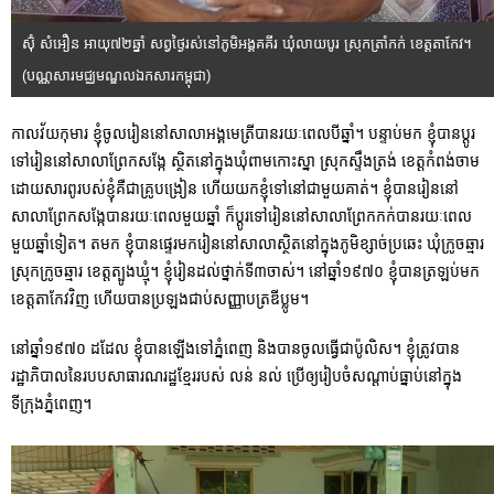
ស៊ុំ សំអឿន អាយុ៧២ឆ្នាំ សព្វថ្ងៃរស់នៅភូមិអង្គគគីរ ឃុំលាយបូរ ស្រុកត្រាំកក់ ខេត្តតាកែវ។
(បណ្ណសារមជ្ឈមណ្ឌលឯកសារកម្ពុជា)
កាលវ័យកុមារ ខ្ញុំចូលរៀននៅសាលាអង្គមេត្រីបានរយៈពេលបីឆ្នាំ។ បន្ទាប់មក ខ្ញុំបានប្តូរ
ទៅរៀននៅសាលាព្រែកសង្កែ ស្ថិតនៅក្នុងឃុំពាមកោះស្នា ស្រុកស្ទឹងត្រង់ ខេត្តកំពង់ចាម
ដោយសារពូរបស់ខ្ញុំគឺជាគ្រូបង្រៀន ហើយយកខ្ញុំទៅនៅជាមួយគាត់។ ខ្ញុំបានរៀននៅ
សាលាព្រែកសង្កែបានរយៈពេលមួយឆ្នាំ ក៏ប្ដូរទៅរៀននៅសាលាព្រែកកក់បានរយៈពេល
មួយឆ្នាំទៀត។ តមក ខ្ញុំបានផ្ទេរមករៀននៅសាលាស្ថិតនៅក្នុងភូមិខ្សាច់ប្រឆេះ ឃុំក្រូចឆ្មារ
ស្រុកក្រូចឆ្មារ ខេត្តត្បូងឃ្មុំ។ ខ្ញុំរៀនដល់ថ្នាក់ទី៣ចាស់។ នៅឆ្នាំ១៩៧០ ខ្ញុំបានត្រឡប់មក
ខេត្តតាកែវវិញ ហើយបានប្រឡងជាប់សញ្ញាបត្រឌីប្លូម។
នៅឆ្នាំ១៩៧០ ដដែល ខ្ញុំបានឡើងទៅភ្នំពេញ និងបានចូលធ្វើជាប៉ូលិស។ ខ្ញុំត្រូវបាន
រដ្ឋាភិបាលនៃរបបសាធារណរដ្ឋខ្មែររបស់ លន់ នល់ ប្រើឲ្យរៀបចំសណ្ដាប់ធ្នាប់នៅក្នុង
ទីក្រុងភ្នំពេញ។