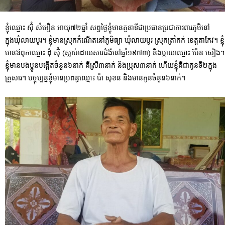
ខ្ញុំឈ្មោះ ស៊ុំ សំអឿន អាយុ៧២ឆ្នាំ សព្វថ្ងៃខ្ញុំមានតួនាទីជាប្រធានប្រជាការពារភូមិនៅ
ក្នុងឃុំលាយបូរ។ ខ្ញុំមានស្រុកកំណើតនៅភូមិធ្យា ឃុំលាយបូរ ស្រុក
ត្រាំកក់ ខេត្តតាកែវ។ ខ្ញុំ
មានឪពុកឈ្មោះ ដុំ ស៊ុំ (ស្លាប់ដោយសារជំងឺនៅឆ្នាំ១៩៧៣) និងម្ដាយឈ្មោះ ប៉ែន សៀង។
ខ្ញុំមានបងប្អូនបង្កើតចំនួន៦នាក់ គឺស្រី៣នាក់ និងប្រុស៣នាក់ ហើយខ្ញុំគឺជាកូនទី២ក្នុង
គ្រួសារ។ បច្ចុប្បន្នខ្ញុំមានប្រពន្ធឈ្មោះ ប៉ា សុខន និងមានកូនចំនួន៦នាក់។