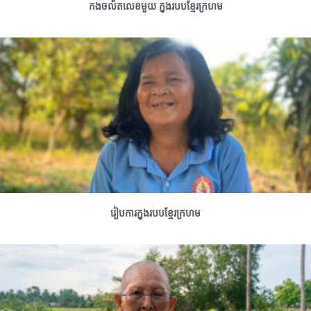
កងចល័តលេខមួយ ក្នុងរបបខ្មែរក្រហម
រៀបការក្នុងរបបខ្មែរក្រហម