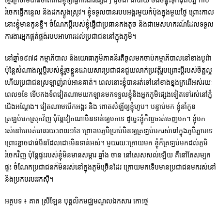
ខ្មែរក្រហមបានចាត់តាំងខ្ញុំឲ្យធ្វើការងារផ្សេងៗ ដូចជា ដាំបាយ ចងចន្លុះទុកដុតបំភ្លឺ កាប់
រំចេកធ្វើកន្ទេល និងដកស្ទូងស្រូវ។ ខ្ញុំទទួលបានរបបអង្គរមួយកំប៉ុងក្នុងមួយថ្ងៃ ព្រោះកាល
នោះខ្ញុំមានកូនខ្ចី។ ចំណែកប្ដីរបស់ខ្ញុំធ្វើជាប្រធានកងតូច និងជាមេសហករណ៍ដែលទទួល
ការងារអ្នកផ្គត់ផ្គង់របបអាហារដល់ប្រជាជននៅក្នុងភូមិ។
នៅឆ្នាំ១៩៧៨ កម្មាភិបាល និងយោធាភូមិភាគនិរតីចូលមកចាប់កម្មាភិបាលនៅខាងបូព៌ា
ប៉ុន្តែសំណាងល្អប្ដីរបស់ខ្ញុំរួចខ្លួនដោយសារប្រជាជនជួយលាក់ប្រវត្តិរូបព្រោះប្តីរបស់ចិត្តល្អ
ហើយប្រជាជនស្រឡាញ់រាប់អានគាត់។ ពេលនោះខ្ញុំបានរត់ទៅនៅខាងខ្នងក្រពើអស់រយៈ
ពេល១ខែ ទើបកងទ័ពវៀតណាមយកឡានមកទទួលខ្ញុំនិងអ្នកភូមិផ្សេងទៀតទៅរស់នៅភ្នំ
ជើងអណ្ដែង។ វៀតណាមបើកអង្ករ និង ពោតសំឡីឲ្យខ្ញុំហូប។ បន្ទាប់មក ខ្ញុំនាំកូន
ត្រឡប់មកស្រុកវិញ ប៉ុន្តែវៀតណាមិនទាន់ឲ្យមកទេ ដូច្នេះខ្ញុំក៏លួចរត់ចេញមក។ ខ្ញុំមក
រស់នៅមេមត់បានរយៈពេល១ខែ ព្រោះមេភូមិប្រាប់មិនឲ្យត្រឡប់មករស់នៅក្នុងភូមិភ្លាមទេ
ព្រោះខ្លាចជាន់មីនដែលដោះមិនទាន់អស់។ មួយរយៈក្រោយមក ខ្ញុំក៏ត្រឡប់មកដល់ភូមិ
រំចេកវិញ ប៉ុន្តែផ្ទះរបស់ខ្ញុំមិនមានសម្ភារ ឆ្នាំង ចាន នៅសេសសល់ឡើយ គឺនៅតែសម្បក
ផ្ទះ ចំណែកប្រជាជនក៏មិនរស់នៅក្នុងភូមិច្រើនដែរ ក្រោយមកទើបមានប្រជាជនមករស់នៅ
និងប្រកបរបររកស៊ី។
អត្ថបទ ៖ គាត ស្រីឡែន បុគ្គលិកមជ្ឈមណ្ឌលឯកសារ កោះថ្ម