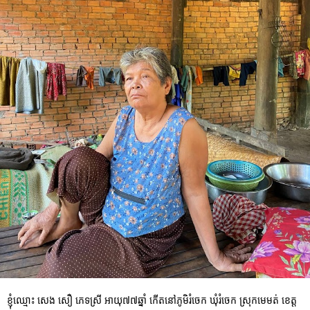
ខ្ញុំឈ្មោះ សេង សឿ ភេទស្រី អាយុ៧៧ឆ្នាំ កើតនៅភូមិរំចេក ឃុំរំចេក ស្រុកមេមត់ ខេត្ត