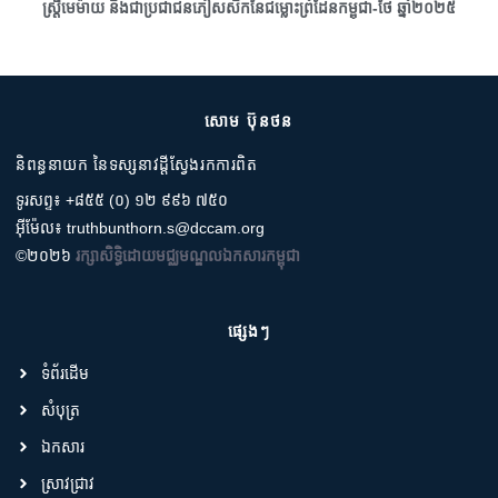
ស្រ្តីមេម៉ាយ និងជាប្រជាជនភៀសសឹកនៃជម្លោះព្រំដែនកម្ពុជា-ថៃ ឆ្នាំ២០២៥
សោម ប៊ុនថន
និពន្ធនាយក នៃទស្សនាវដ្តីស្វែងរកការពិត
ទូរសព្ទ៖ +៨៥៥ (០) ១២ ៩៩៦ ៧៥០
អ៊ីម៉ែល៖ truthbunthorn.s@dccam.org
©២០២៦
រក្សាសិទ្ធិដោយមជ្ឈមណ្ឌលឯកសារកម្ពុជា
ផ្សេងៗ
ទំព័រដើម
សំបុត្រ
ឯកសារ
ស្រាវជ្រាវ