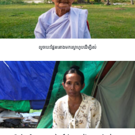
លួចបេះផ្លែននោងមកស្ងោហូបដើម្បីរស់