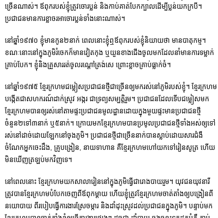
ច្រើនណាស់។ ឪពុករបស់ខ្ញុំត្រូវចោរប្លន់ និងកាប់គាត់បែកក្បាលដើម្បីប្លន់យកក្របី។
ប្រជាជនមានការខ្លាចរអាចោរប្លន់ទាំងនោះណាស់។
នៅឆ្នាំ១៩៧០ ខ្ញុំមានកូន២នាក់ ពេលនោះខ្ញុំឮឪពុករបស់ខ្ញុំនិយាយថា មានបាតុកម្ម។
ខណៈនោះនៅក្នុងភូមិរំចេកក៏មានវៀតកុង ឬយួនខាងជើងចូលមកដែលនាំមានការទម្លាក់
គ្រាប់បែក។ ខ្ញុំនិងគ្រួសាររត់ចូលរណ្ដៅត្រង់សេ ព្រោះខ្លាចគ្រាប់ធ្លាក់ចំ។
នៅឆ្នាំ១៩៧៥ ខ្មែរក្រហមជម្លៀសប្រជាជនថ្មីជាច្រើនឲ្យមករស់នៅភូមិរបស់ខ្ញុំ។ ខ្មែរក្រហម
បង្កើតជាសហករណ៍ដាក់ស្រូវ អង្ករ ជាទ្រព្យសម្បត្តិរួម។ ប្រជាជនដែលទើបជម្លៀសមក
ខ្មែរក្រហមបានឲ្យរស់នៅតាមផ្ទះប្រជាជនមូលដ្ឋានដោយក្នុងមួយផ្ទះមានប្រជាជនថ្មី
ចំនួន២ទៅ៣នាក់ ឬ៥នាក់។ ក្រោយមកខ្មែរក្រហមបានប្រមូលប្រជាជនថ្មីទាំងអស់ឲ្យទៅ
រស់នៅដាច់ដោយឡែកនៅចុងភូមិ។ ប្រជាជនថ្មីជាច្រើននាក់បានស្លាប់ដោយសារជំងឺ
ចំណែកអ្នកចេះដឹង, គ្រូបង្រៀន, នាយទាហាន គឺខ្មែរក្រហមហៅយកទៅរៀនសូត្រ ហើយ
មិនឃើញត្រឡប់មកវិញទេ។
នៅពេលនោះ ខ្មែរក្រហមយកសាលារៀននៅក្នុងភូមិធ្វើជារោងបាយរួម។ យុវជនយុវនារី
ត្រូវបានខ្មែរក្រហមបំបែកចេញពីឪពុកម្ដាយ ហើយខ្ញុំត្រូវខ្មែរក្រហមចាត់តាំងឲ្យបង្រៀនពី
នយោបាយ ពីរបៀបធ្វើការងារស្រែចម្ការ និងដាំដុះស្រូវដល់ប្រជាជនក្នុងភូមិ។ បន្ទាប់មក