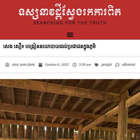
សេង សឿ៖ បង្រៀននយោបាយដល់ប្រជាជនក្នុងភូមិ
ដោយ
សោម ប៊ុនថន
October 6, 2022
3:39 pm
ស្រាវជ្រាវ
មតិយោបល់