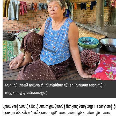
សេង សឿ ភេទស្រី អាយុ៧៧ឆ្នាំ រស់នៅភូមិរំចេក ឃុំរំចេក ស្រុកមេមត់ ខេត្តត្បូងឃ្មុំ។
(បណ្ណសារមជ្ឈណ្ឌលឯកសារកម្ពុជា)
ក្រោយមកខ្ញុំឈប់រៀននិងរៀបការជាមួយប្ដីរបស់ខ្ញុំគឺជាអ្នកភូមិជាមួយគ្នា។ ឪពុកម្ដាយខ្ញុំធ្វើ
ស្រែចម្ការ និងរកជ័រ ហើយដឹកតាមរទេះក្របីយកទៅលក់នៅឆ្លូង។ នៅតាមផ្លូវមានចោរ