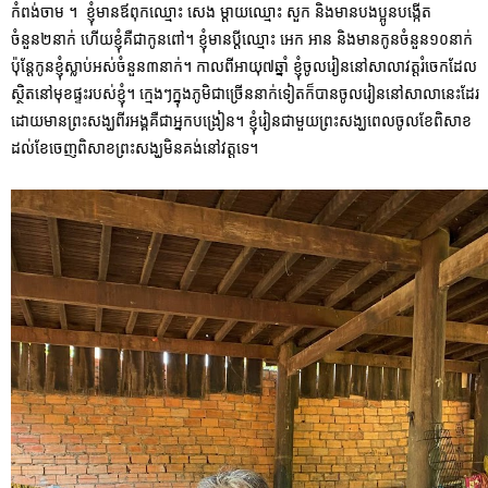
កំពង់ចាម ។ ខ្ញុំមានឪពុកឈ្មោះ សេង ម្ដាយឈ្មោះ សួក និងមានបងប្អូនបង្កើត
ចំនួន២នាក់ ហើយខ្ញុំគឺជាកូនពៅ។ ខ្ញុំមានប្ដី
ឈ្មោះ អេក អាន និងមានកូនចំនួន១០នាក់
ប៉ុន្តែកូនខ្ញុំស្លាប់អស់ចំនួន៣នាក់។ កាលពីអាយុ៧ឆ្នាំ ខ្ញុំចូលរៀននៅសាលាវត្តរំចេកដែល
ស្ថិតនៅមុខផ្ទះរបស់ខ្ញុំ។ ក្មេងៗក្នុងភូមិជាច្រើននាក់ទៀតក៏បានចូលរៀននៅសាលានេះដែរ
ដោយមានព្រះសង្ឃពីរអង្គគឺជាអ្នកបង្រៀន។ ខ្ញុំរៀនជាមួយព្រះសង្ឃពេលចូលខែពិសាខ
ដល់ខែចេញពិសាខព្រះសង្ឃមិនគង់នៅវត្តទេ។