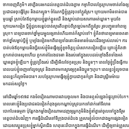
ចាកចេញពីភូមិ។ រថភ្លើងបរមកដល់ខេត្តបាត់ដំបងភ្លាម កម្មាភិបាលខ្មែរក្រហមចាត់តាំងឲ្យ
ប្រជាជនចុះធ្វើស្រែ និងដកស្ទូង។ ចំណែកប្តីខ្ញុំត្រូវចុះទៅភ្ជួរស្រែ។ ក្រោយមកមិនទាន់បាន
មួយឆ្នាំ ស្រាប់តែឪពុកម្តាយខ្ញុំធ្លាក់ខ្លួនឈឺ និងស្លាប់ដោយសារការអត់ឃ្លាន។ មួយខែ
ក្រោយមកទៀត ប្ដីខ្ញុំដួលសន្លប់បាត់ស្មារតីបន្ទាប់ពីត្រឡប់មកពីភ្ជួរស្រែ រួចបញ្ជូនទៅពេទ្យ
ស្រុក។ ពេទ្យបានចាក់ថ្នាំមួយម្ជុលឲ្យគាត់ហើយគាត់ក៏ស្លាប់ទៅ។ ខ្ញុំគិតថាពេទ្យមានចេតនា
ចាក់ថ្នាំសម្លាប់ប្ដីខ្ញុំ ឬម្យ៉ាងទៀតមកពីពេទ្យទាំងនោះមិនមានចំណេះដឹងច្បាស់លាស់។ ការ
បាត់បង់ឪពុកម្តាយនិងប្តីរបស់ខ្ញុំមិនធ្វើឲ្យខ្ញុំខូចចិត្តឬយំសោកតទៀតឡើយ ព្រោះខ្ញុំគិតថា
ពួកគាត់បានសុខហើយ ពួកគាត់លែងវេទនា និងរស់នៅក្នុងរបបដល់ខ្មៅងងឹតទាំងអត់
ឃ្លានដូចខ្ញុំឡើយ។ ខ្ញុំត្រូវប្រឹងរស់ ដើម្បីមើលថែកូនប្រុស និងប្អូនៗ។ ពេលថ្ងៃខ្ញុំប្រឹងធ្វើការ
ពេលយប់ខ្ញុំចេញទៅលួចស្រូវ និងពោតមកស្ងោរឲ្យកូននិងប្អូនៗហូប។ ពេលខ្លះខ្ញុំលួចបាន
ពេលខ្លះក៏លួចមិនបាន។ របបខ្មែរក្រហមធ្វើឲ្យខ្ញុំក្លាយជាកូនកំព្រា និងជាស្រ្តីមេម៉ាយ
មកដល់សព្វថ្ងៃ។
នៅដើមឆ្នាំ១៩៧៨ កងទ័ពវៀតណាមបានវាយចូលមក និងបានឮសំឡេងបំផ្ទុះគ្រាប់បែក។
ពេលនោះខ្ញុំនិងប្រជាជនឯទៀតកំពុងទូលកណ្ដាប់សូ្រវយកទៅដាក់នៅទីលាន
បោកបែនធម្មតា ប៉ុន្តែកងកម្លាំងវៀតណាមដេញឲ្យអ្នកភូមិនិងខ្ញុំនាំគ្នារត់ចូលទៅក្នុងទីរួម
ខេត្តបាត់ដំបងវិញ។ ការធ្វើដំណើរទៅទីក្រុងបាត់ដំបង គ្រួសារខ្ញុំលំបាកជាងអ្នកផ្សេងទៀត
ដោយសារប្អូនប្រុសខ្ញុំម្នាក់ស្វិតជើង ហេតុនេះពិបាកក្នុងការធ្វើដំណើរ។ ដើម្បីឲ្យទាន់គ្រួសារ