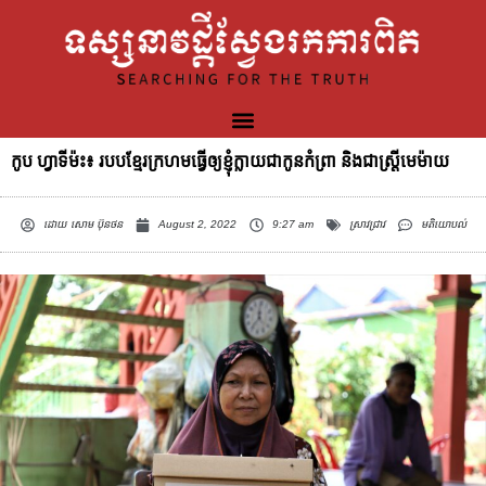
កូប ហ្វាទីម៉ះ៖ របបខ្មែរក្រហមធ្វើឲ្យខ្ញុំក្លាយជាកូនកំព្រា និងជាស្រ្តីមេម៉ាយ
ដោយ
សោម ប៊ុនថន
August 2, 2022
9:27 am
ស្រាវជ្រាវ
មតិយោបល់