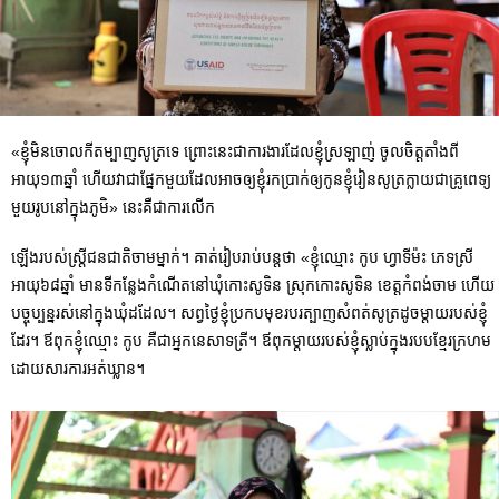
«ខ្ញុំមិនចោលកីតម្បាញសូត្រទេ ព្រោះនេះជាការងារដែលខ្ញុំស្រឡាញ់ ចូលចិត្តតាំងពី
អាយុ១៣ឆ្នាំ ហើយវាជាផ្នែកមួយដែលអាចឲ្យខ្ញុំរកប្រាក់ឲ្យកូនខ្ញុំរៀនសូត្រក្លាយជាគ្រូពេទ្យ
មួយរូបនៅក្នុងភូមិ» នេះគឺជាការលើក
ឡើងរបស់ស្រ្ដីជនជាតិចាមម្នាក់។ គាត់រៀបរាប់បន្តថា «ខ្ញុំឈ្មោះ កូប ហ្វាទីម៉ះ ភេទស្រី
អាយុ៦៨ឆ្នាំ មានទីកន្លែងកំណើតនៅឃុំកោះសូទិន ស្រុកកោះសូទិន ខេត្តកំពង់ចាម ហើយ
បច្ចុប្បន្នរស់នៅក្នុងឃុំដដែល។ សព្វថ្ងៃខ្ញុំប្រកបមុខរបរត្បាញសំពត់សូត្រដូចម្ដាយរបស់ខ្ញុំ
ដែរ។ ឪពុកខ្ញុំឈ្មោះ កូប គឺជាអ្នកនេសាទត្រី។ ឪពុកម្តាយរបស់ខ្ញុំស្លាប់ក្នុងរបបខ្មែរក្រហម
ដោយសារការអត់ឃ្លាន។