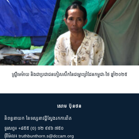
ស្រ្តីមេម៉ាយ និងជាប្រជាជនភៀសសឹកនៃជម្លោះព្រំដែនកម្ពុជា-ថៃ ឆ្នាំ២០២៥
សោម ប៊ុនថន
និពន្ធនាយក នៃទស្សនាវដ្តីស្វែងរកការពិត
ទូរសព្ទ៖ +៨៥៥ (០) ១២ ៩៩៦ ៧៥០
អ៊ីម៉ែល៖ truthbunthorn.s@dccam.org