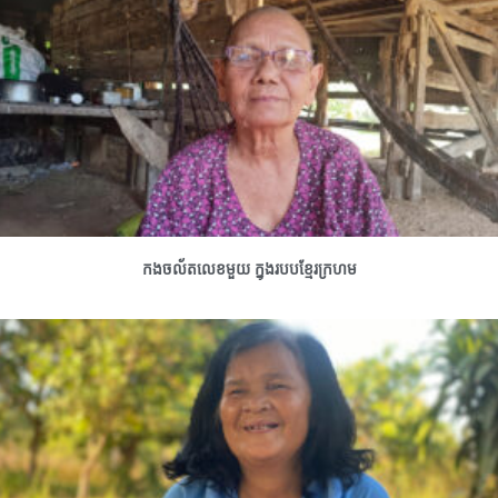
កងចល័តលេខមួយ ក្នុងរបបខ្មែរក្រហម