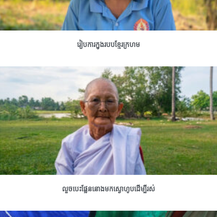
រៀបការក្នុងរបបខ្មែរក្រហម
លួចបេះផ្លែននោងមកស្ងោហូបដើម្បីរស់