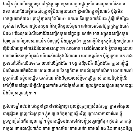
ឯទៀត ខ្ញុំមានតែឲ្យប្អូនចុះទៅក្នុងប្រឡាយស្របជាមួយផ្លូវ រួចហែលរហូតទាល់តែមាន
រទេះគោណាដែលខ្ញុំអាចសុំឲ្យប្អូនខ្ញុំជិះជាមួយបាន។ ខ្ញុំអាណិតប្អូនខ្ញុំណាស់ ប៉ុន្តែមិន
អាចជួយគាត់បាន ព្រោះខ្ញុំគ្មានកម្លាំងសែង។ មកដល់ទីរួមក្រុងបាត់ដំបង ខ្ញុំរៀបចំកន្លែង
ស្នាក់នៅ ហើយបានជួបបងប្អូន និងពូមីងមួយចំនួន។ នៅពេលរស់នៅជុំគ្នាក្នុងក្រុងបាត់
ដំបង យើងទទួលដំណឹងថាជំរំជនភៀសខ្លួននៅក្នុងប្រទេសថៃ អាចបញ្ជូនជនភៀសខ្លួន
ខ្មែរឲ្យទៅកាន់ប្រទេសអាមេរិក ម៉ាឡេស៊ី និងអូស្រ្តាលី។ គ្រួសារខ្ញុំនិងអ្នកភូមិផ្សេងទៀតបាន
ធ្វើដំណើរបន្តទៅកាន់ជំរំដែលមានឈ្មោះថា ណងចាន់។ នៅជំរំណងចាន់ ខ្ញុំបានទទួលរបប
អាហារបរិភោគគ្រប់គ្រាន់ ហើយរស់នៅក្នុងជំរំបានរយៈពេលកន្លះខែ។ ប៉ុន្តែក្រោយមក ខាង
ប្រទេសថៃដឹកយើងមកចោលនៅលើភ្នំដងរែក។ បន្ទាប់ពីរួចជីវិតពីភ្នំដងរែក គ្រួសារខ្ញុំធ្វើ
ដំណើរដោយថ្មើរជើងរយៈពេលជាងមួយខែទម្រាំបានមកដល់ស្រុកកំណើត។ ពេលមកដល់
ស្រុកកំណើតខ្ញុំចាប់ផ្ដើម យកចំណេះដឹងពីម្តាយរបស់ខ្ញុំមកប្រើប្រាស់ ដោយដំបូងខ្ញុំដើរ
ទៅសុំចិននៅផ្សារដើម្បីស៊ីឈ្នួលចាក់មងទាំងថ្ងៃទាំងយប់ ព្រោះខ្ញុំចង់សន្សំលុយទុកសង់ផ្ទះ
និងទិញសម្ភារផ្សេងៗ។
ប្រហែលឆ្នាំ១៩៨៦ បងប្អូនខ្មែរនៅខាងព្រៃល្វា ជួលខ្ញុំឲ្យត្បាញសំពត់សូត្រ ព្រមទាំងផ្ដល់
ជាគ្រឿងតម្បាញទាំងស្រុង។ ខ្ញុំសម្រេចចិត្តត្បាញឡើងវិញ ព្រោះវាជាការងារដែលខ្ញុំ
ស្រឡាញ់តាំងពីអាយុ១៣ឆ្នាំ។ ខ្ញុំចាប់ផ្ដើមចងគោមដែលខ្ញុំស្រឡាញ់ពីមុន ដូចជា គោកផ្កា
កន្ទេល គោមជណ្ដើរបារាំង គោមក្ងោកសម័យ គោមដបតែ គោមសំរោង និងគោមខុងមិញ