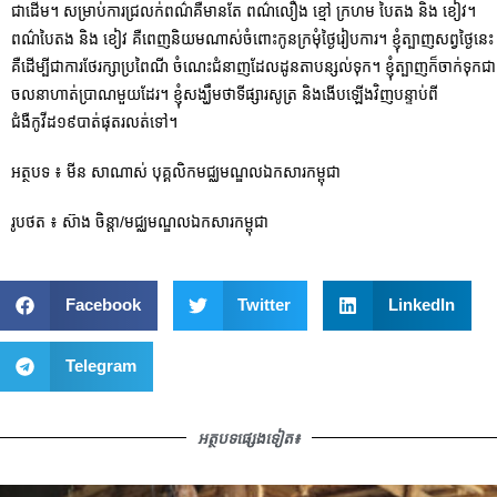
ជាដើម។ សម្រាប់ការជ្រលក់ពណ៌គឺមានតែ ពណ៌លឿង ខ្មៅ ក្រហម បៃតង និង ខៀវ។
ពណ៌បៃតង និង ខៀវ គឺពេញនិយមណាស់ចំពោះកូនក្រមុំថ្ងៃរៀបការ។ ខ្ញុំត្បាញសព្វថ្ងៃនេះ
គឺដើម្បីជាការថែរក្សាប្រពៃណី ចំណេះជំនាញដែលដូនតាបន្សល់ទុក។ ខ្ញុំត្បាញក៏ចាក់ទុកជា
ចលនាហាត់ប្រាណមួយដែរ។ ខ្ញុំសង្ឃឹមថាទីផ្សារសូត្រ និងងើបឡើងវិញបន្ទាប់ពី
ជំងឺកូវីដ១៩បាត់ផុតរលត់ទៅ។
អត្ថបទ ៖ មីន សាណាស់ បុគ្គលិកមជ្ឈមណ្ឌលឯកសារកម្ពុជា
រូបថត ៖ ស៊ាង ចិន្តា/មជ្ឈមណ្ឌលឯកសារកម្ពុជា
Facebook
Twitter
LinkedIn
Telegram
អត្ថបទផ្សេងទៀត៖