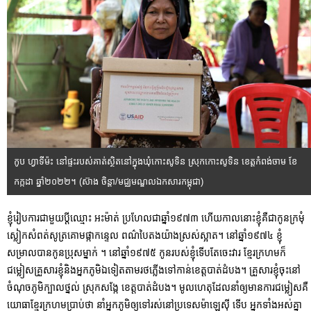
កូប ហ្វាទីម៉ះ នៅផ្ទះរបស់គាត់ស្ថិតនៅក្នុងឃុំកោះសូទិន ស្រុកកោះសូទិន ខេត្តកំពង់ចាម ខែ
កក្កដា ឆ្នាំ២០២២។ (ស៊ាង ចិន្តា/មជ្ឈមណ្ឌលឯកសារកម្ពុជា)
ខ្ញុំរៀបការជាមួយប្តីឈ្មោះ អះម៉ាត់ ប្រហែលជាឆ្នាំ១៩៧៣ ហើយកាលនោះខ្ញុំគឺជាកូនក្រមុំ
ស្លៀកសំពត់សូត្រគោមផ្កាកន្ទេល ពណ៌បៃតងយ៉ាងស្រស់ស្អាត។ នៅឆ្នាំ១៩៧៤ ខ្ញុំ
សម្រាលបានកូនប្រុសម្នាក់ ។ នៅឆ្នាំ១៩៧៥ កូនរបស់ខ្ញុំទើបតែចេះវារ ខ្មែរក្រហមក៏
ជម្លៀសគ្រួសារខ្ញុំនិងអ្នកភូមិឯទៀតតាមរថភ្លើងទៅកាន់ខេត្តបាត់ដំបង។ គ្រួសារខ្ញុំចុះនៅ
ចំណុចភូមិក្បាលថ្នល់ ស្រុកសង្កែ ខេត្តបាត់ដំបង។ មូលហេតុដែលនាំឲ្យមានការជម្លៀសគឺ
យោធាខ្មែរក្រហមប្រាប់ថា នាំអ្នកភូមិឲ្យទៅរស់នៅប្រទេសម៉ាឡេស៊ី ទើប អ្នកទាំងអស់គ្នា