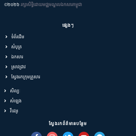
©២០២៦
រក្សាសិទ្ធិដោយមជ្ឈមណ្ឌលឯកសារកម្ពុជា
ផ្សេងៗ
ទំព័រដើម
សំបុត្រ
ឯកសារ
ស្រាវជ្រាវ
ស្វែងរកក្រុមគ្រួសារ
សិល្បៈ
សំឡេង
វីដេអូ
ស្វែងរកព័ត៌មានបន្ថែម