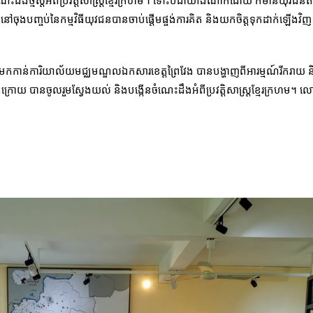
ងថ្មីស្តីអំពីប្រវត្តិសាស្ត្រខ្មែរក្រហម។ ទោះបីជាយ៉ាងណាក៏ដោយ ក៏មានយុវជនតិ
ចុងបញ្ចប់នៃកម្មវិធីយុវជនបានចាប់ផ្តើមផ្ចង់ការគិត និងយកចិត្តទុកដាក់ឡើងវិ
មកកាន់ការិយា​ល័យមជ្ឈមណ្ឌលឯកសារខេត្តព្រៃវែង បានបង្ហាញពីអារម្មណ៍រីករាយ
ោយ បានចូលរួមស្វែងយល់ និងបង្កើនចំណេះដឹងអំពីប្រវត្តិសាស្ត្រខ្មែរក្រហម។ លោក 