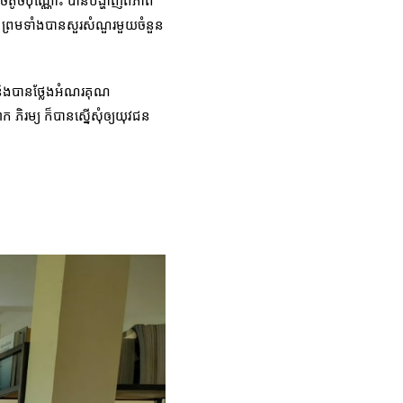
ចតូចប៉ុណ្ណោះ បានបង្ហាញពីភាព
ញ ព្រមទាំងបានសួរសំណួរមួយចំនួន
 និងបានថ្លែងអំណរគុណ
ភិរម្យ ក៏បានស្នើសុំឲ្យយុវជន