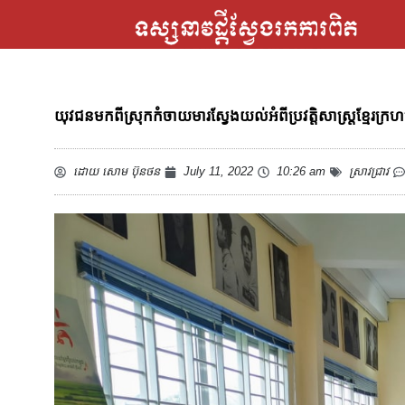
យុវជនមកពីស្រុកកំចាយមារស្វែងយល់អំពីប្រវត្តិសាស្ត្រខ្មែរក
ដោយ
សោម ប៊ុនថន
July 11, 2022
10:26 am
ស្រាវជ្រាវ