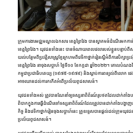
ក្រុមការងារមជ្ឈមណ្ឌលឯកសារ ខេត្តព្រៃវែង បានស្វាគមន៍ដំណើរមកកាន់
ខេត្តព្រៃវែង។ យុវ​ជនទាំង
នេះ បានចំណាយពេលវេលារបស់ខ្លួនបន្ទាប់ពីសម្រ
យល់បន្ថែមពីប្រវត្តិសាស្ត្រខ្មែរក្រហម​ពីវេទិកាថ្នាក់រៀនស្តីអំពីការសិ
ខេត្តព្រៃវែង នាចុងសប្តាហ៍ ថ្ងៃទី១០ ខែកក្កដា ឆ្នាំ២០២២​។ គោលបំណងន
កម្ពុជាប្រជាធិបតេយ្យ (១៩៧៥-១៩៧៩) និងស្តាប់ការពន្យល់ពីលោក ផេង ពង
អាចឈានដល់ការកកើតអំពើប្រល័យពូជសាសន៍។
យុវជនទាំងអស់ ត្រូវបានណែនាំឲ្យទស្សនាពិព័រណ៍រូបថតដែលដាក់តាំងប
ពិបាកក្នុងការធ្វើដំណើរទៅទស្សនាពិព័រណ៍ដែលត្រូវបានដាក់តាំងបង្ហាញនៅ
កិច្ច និងវេទិកាថ្នាក់រៀនចុងសប្តា​ហ៍នេះ គ្រូឧទ្ទេសបានផ្តល់ដល់ក្រុម
ប្រល័យពូជសាសន៍។