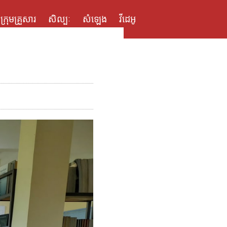
ក្រុមគ្រួសារ
សិល្បៈ
សំឡេង
វីដេអូ