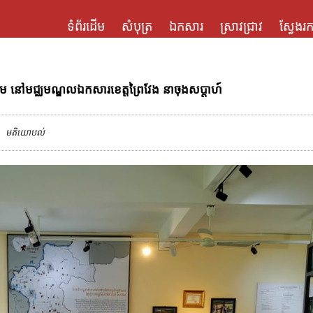
ទំព័រដើម
សំបុត្រ
ឯកសារ
ស្រាវជ្រាវ
ស្វែងរក
្រហម នៅមជ្ឈមណ្ឌលឯកសារខេត្តព្រៃវែង នាចុងសប្តាហ៍
មតិយោបល់