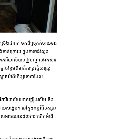
នស្រី២៨នាក់ មកពីស្រុកកំចាយមារ
នាន់ក្រោយ ក្នុងការចង់ស្វែង
នៅក្នុងការិយាល័យមជ្ឈ​មណ្ឌល​ឯកសារ
ន្ថែមពីមាតិកាប្រវត្តិសាស្ត្រ
ស្កាត់អំពើហិង្សានានាដែល
រៅការិយាល័យមានភ្លៀងរលឹម និង
ដោយសង្ខេប។ នៅក្នុងកម្មវិធីទស្សន
ហិង្សា ដែលអាចឈានដល់ការកកើតអំពើ