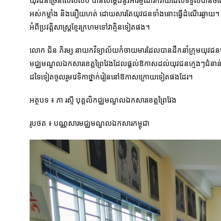
យុវជនច្រើនលើសលប់ បានសម្តែងនូវអារម្មណ៍រីករាយដែលទទួលបានចំណេះដឹ
អស់កម្លាំង និងនឿយ​ហត់ ដោយសារតែយុវជនទាំងនោះធ្វើដំណើរឆ្ងាយ។ នៅ
អំពីប្រវត្តិសាស្ត្រខ្មែរក្រហមទៅវាគ្មិនទៀតផង។
លោក ជិន ភិរម្យ នាយកវិទ្យាល័យកំចាយមារដែលបានដឹកនាំក្រុមយុវជន
មជ្ឈមណ្ឌលឯកសារខេត្តព្រៃ​វែងដែលផ្តល់ឱកាសដល់យុវជនក្មេងៗជំនាន់ក្រ
ដទៃទៀតចូលរួមវេទិកាថ្នាក់រៀននៅឱកាសក្រោយទៀតផងដែរ។
អត្ថបទ ៖ ភា រស្មី បុគ្គលិកជ្ឈមណ្ឌលឯកសារខេត្តព្រៃវែង
រូបថត ៖ បណ្ណសារមជ្ឈមណ្ឌលឯកសារកម្ពុជា