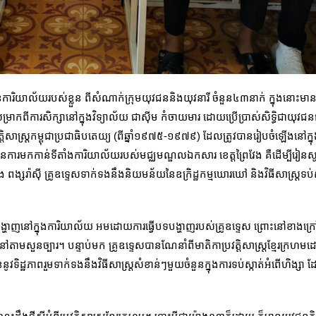
ការិយា​ល័យរបស់ខ្លួន ពីសំណាក់ក្រុមយុវជននិងយុវនារី ចំនួន៤៣នាក់ ក្នុងនោះមា
ាកពីការសិក្សានៅក្នុងវិទ្យាល័យ ជាស៊ីម កំចាយមារ ដោយប្រើប្រាស់សិទ្ធិជាយុវជនជំ
ក្សាប្រវត្តិសាស្ត្រកម្ពុជាប្រជាធិបតេយ្យ (ពីឆ្នាំ១៩៧៥-១៩៧៩) ដែលត្រូវបានរៀបចំឡើង​
ៃការមកកាន់ទីតាំងការិយាល័យរបស់មជ្ឈមណ្ឌលឯកសារ ខេត្តព្រៃវែង គឺដើម្បីរៀនសូត្រប
្ស​រ៉ាស៊ី គ្រូឧទ្ទេសទាក់ទងនឹងនិយមន័យនៃឧក្រិដ្ឋកម្មឃោរឃៅ និងវិធីសាស្ត្រទប់
ង្ហាញនៅក្នុងការិយាល័យ អមដោយការធ្វើបទបង្ហាញរបស់គ្រូឧទ្ទេស ព្រោះនៅខាងក្
តាមសួនច្បារ។ បន្ទាប់មក គ្រូឧទ្ទេសបានណែនាំពីមាតិកាប្រវត្តិសាស្ត្រខ្មែរក្រហម
យុវជននូវទិដ្ឋភាពរួមទាក់ទងនឹងវិធីសាស្ត្រសំខាន់ៗមួយចំនួនក្នុងការទប់ស្កាត់អំពើ