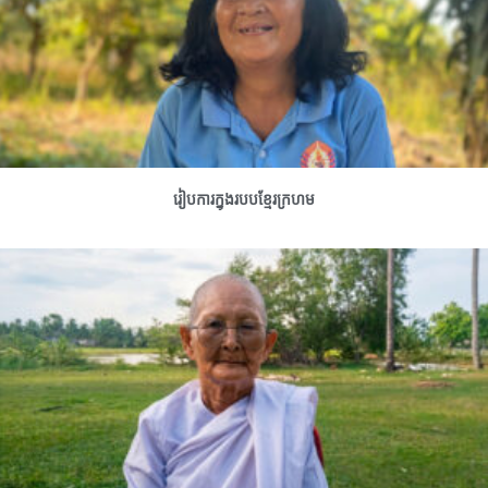
រៀបការក្នុងរបបខ្មែរក្រហម