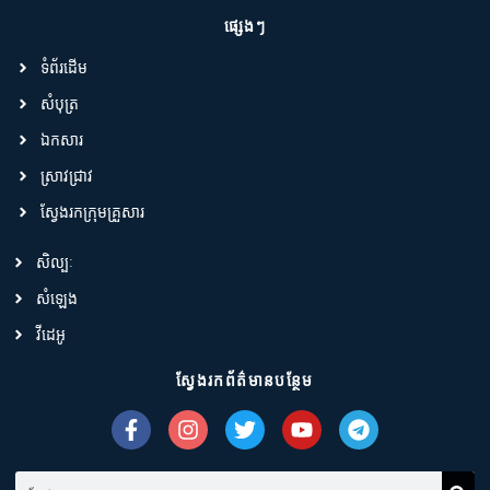
ផ្សេងៗ
ទំព័រដើម
សំបុត្រ
ឯកសារ
ស្រាវជ្រាវ
ស្វែងរកក្រុមគ្រួសារ
សិល្បៈ
សំឡេង
វីដេអូ
ស្វែងរកព័ត៌មានបន្ថែម