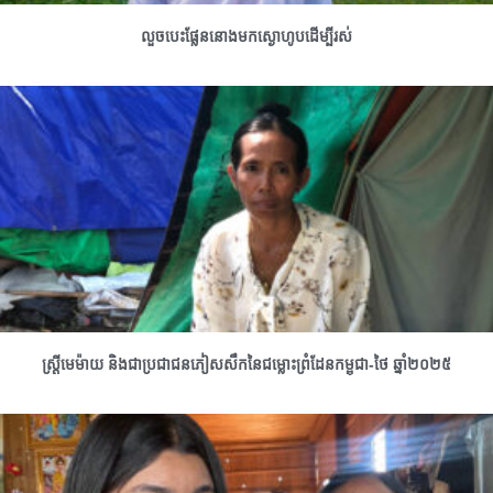
លួចបេះផ្លែននោងមកស្ងោហូបដើម្បីរស់
ស្រ្តីមេម៉ាយ និងជាប្រជាជនភៀសសឹកនៃជម្លោះព្រំដែនកម្ពុជា-ថៃ ឆ្នាំ២០២៥