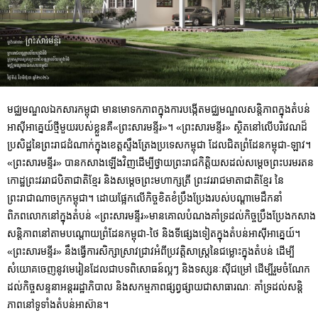
មជ្ឈមណ្ឌលឯកសារកម្ពុជា មានមោទកភាពក្នុងការបង្កើតមជ្ឈមណ្ឌលសន្តិភាពក្នុងតំបន់
អាស៊ីអាគ្នេយ៍ថ្មីមួយរបស់ខ្លួនគឺ«ព្រះសារមន្ទីរ»។ «ព្រះសារមន្ទីរ» ស្ថិតនៅលើបរិវេណដ៏
ប្រសិដ្ឋនៃព្រះរាជដំណាក់ក្នុងខេត្តស្ទឹងត្រែងប្រទេសកម្ពុជា ដែលជិតព្រំដែនកម្ពុជា-ឡាវ។
«ព្រះសារមន្ទីរ» បានកសាងឡើងវិញដើម្បីថ្វាយព្រះរាជកិត្តិយសដល់សម្តេចព្រះបរមរតន
កោដ្ឋព្រះវររាជបិតាជាតិខ្មែរ និងសម្តេចព្រះមហាក្សត្រី ព្រះវររាជមាតាជាតិខ្មែរ នៃ
ព្រះរាជាណាចក្រកម្ពុជា។ ដោយផ្អែកលើកិច្ចខិតខំប្រឹងប្រែងរបស់បណ្តាមេដឹកនាំ
ពិភពលោកនៅក្នុងតំបន់ «ព្រះសារមន្ទីរ»មានគោលបំណងគាំទ្រដល់កិច្ចប្រឹងប្រែងកសាង
សន្តិភាពនៅតាមបណ្តោយព្រំដែនកម្ពុជា-ថៃ និងទីផ្សេងទៀតក្នុងតំបន់អាស៊ីអាគ្នេយ៍។
«ព្រះសារមន្ទីរ» នឹងធ្វើការសិក្សាស្រាវជ្រាវអំពីប្រវត្តិសាស្ត្រនៃជម្លោះក្នុងតំបន់ ដើម្បី
សំយោគចេញនូវមេរៀនដែលជាបទពិសោធន៍ល្អៗ និងទស្សនៈស៊ីជម្រៅ ដើម្បីរួមចំណែក
ដល់កិច្ចសន្ទនាអន្តររដ្ឋាភិបាល និងសកម្មភាពផ្សព្វផ្សាយជាសាធារណៈ គាំទ្រដល់សន្តិ
ភាពនៅទូទាំងតំបន់អាស៊ាន។