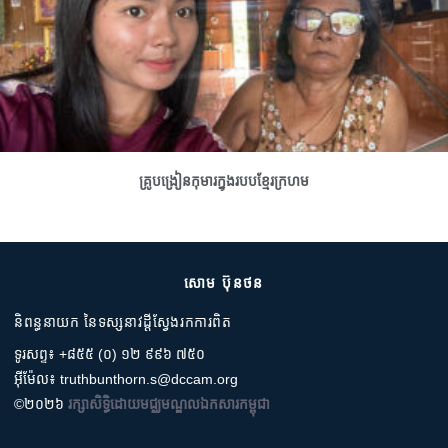
គ្រូបង្រៀនកុមារក្នុងរបបខ្មែរក្រហម
សោម ប៊ុនថន
និពន្ធនាយក នៃទស្សនាវដ្តីស្វែងរកការពិត
ទូរសព្ទ៖ +៨៥៥ (០) ១២ ៩៩៦ ៧៥០
អ៊ីម៉ែល៖ truthbunthorn.s@dccam.org
©២០២៦
រក្សាសិទ្ធិដោយមជ្ឈមណ្ឌលឯកសារកម្ពុជា