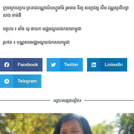
ក្រុមស្ថាបត្យករ ព្រះរាជបណ្ណាល័យហ្លួងម៉ែ រួមមាន ទិត្យ សត្យាវង្ស លឹម វណ្ណសូលីហ្សា
លាង ចាន់ធី
អត្ថបទ ៖ ឆាំង យុ នាយក មជ្ឈមណ្ឌលឯកសារកម្ពុជា
រូបថត ៖ បណ្ណសារមជ្ឈមណ្ឌលឯកសារកម្ពុជា
Facebook
Twitter
LinkedIn
Telegram
អត្ថបទផ្សេងទៀត៖