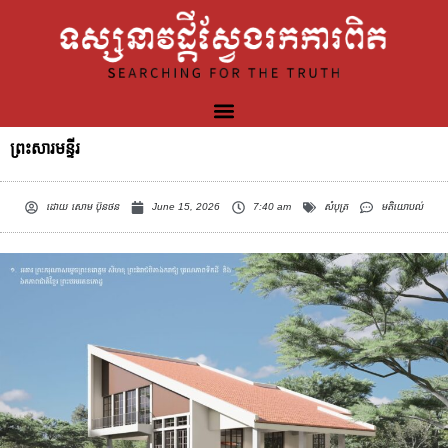
ព្រះសារមន្ទីរ
ដោយ
សោម ប៊ុនថន
June 15, 2026
7:40 am
សំបុត្រ
មតិយោបល់