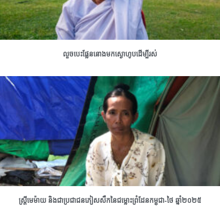
លួចបេះផ្លែននោងមកស្ងោហូបដើម្បីរស់
ស្រ្តីមេម៉ាយ និងជាប្រជាជនភៀសសឹកនៃជម្លោះព្រំដែនកម្ពុជា-ថៃ ឆ្នាំ២០២៥