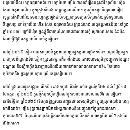
បន្ទាយអំពិល ខេត្តឧត្តរមានជ័យ។ បន្ទាប់មក គៀន បានទៅរៀនបន្តនៅវិទ្យាល័យ ហ៊ុន
សែន ឧត្តរមានជ័យ ក្នុងក្រុងសំរោង ខេត្តឧត្តរមានជ័យ។ កូនខ្ញុំឧស្សាហ៍ព្យាយាមរៀន
សូត្រតាំងពីនៅវ័យកុមារ រហូតប្រឡងជាប់សញ្ញាបត្រមធ្យមសិក្សាទុតិយភូមិទទួលបាន
និទ្ទេសល្អ នៅវិទ្យាល័យ ហ៊ុន សែន ឧត្តរមានជ័យ ក្រុងសំរោង ខេត្តឧត្តរមានជ័យ នៅក្នុង
ឆ្នាំ២០២៣។ ក្រៅពីរៀន កូនខ្ញុំគឺជាក្មេងដែលចេះគោរពចាស់ទុំ សុភាពរាបសារ និងមិន
ដែលធ្វើឱ្យឪពុកម្ដាយពិបាកចិត្តឡើយ។
នៅឆ្នាំ២០២៥ គៀន បានសម្រេចចិត្តចុះឈ្មោះប្រឡងចូលបម្រើកងទ័ព។ បន្ទាប់ពីប្រឡង
ជាប់ក្របខ័ណ្ឌកងទ័ព គៀន ត្រូវបានថ្នាក់ដឹកនាំកងយោធពលខេមរភូមិន្ទបញ្ជូនទៅបណ្តុះ
បណ្តាល និងហ្វឹក​ហ្វឺនជំនាញកងទ័ពជើងគោកនៅសាលាពលទាហានទី៤ នៃយោធ
ភូមិភាគទី៤ ក្នុងស្រុកបន្ទាយស្រី ខេត្តសៀមរាប។
នៅអំឡុងពេលផ្ទុះសង្រ្គាមលើកទី១ រវាងកម្ពុជា និងថៃ នៅចន្លោះថ្ងៃទី២៤ ដល់ ថ្ងៃទី២៨
ខែកក្កដា ឆ្នាំ២០២៥​ កូនខ្ញុំកំពុងហ្វឹកហ្វឺននៅក្នុងសាលាពលទាហានទី៤ នៅឡើយ។
នៅខែវិច្ឆិកា ឆ្នាំ២០២៥ ទើបកូនខ្ញុំត្រូវបានបញ្ជូនទៅសមរភូមិថ្មដា ក្នុងស្រុកវាលវែង ខេត្ត
ពោធិ៍សាត់។​ គៀន ត្រូវបានថ្នាក់ដឹកនាំអង្គភាពកងទ័ពបញ្ចូលទៅក្នុងកងវរសេនា
តូចលេខ៥៥៦ ចំណុះតំបន់ប្រតិបត្តិការសឹករងខេត្តពោធិ៍សាត់ យោធភូមិភាគទី៥ កងទ័ព
ជើងគោក។