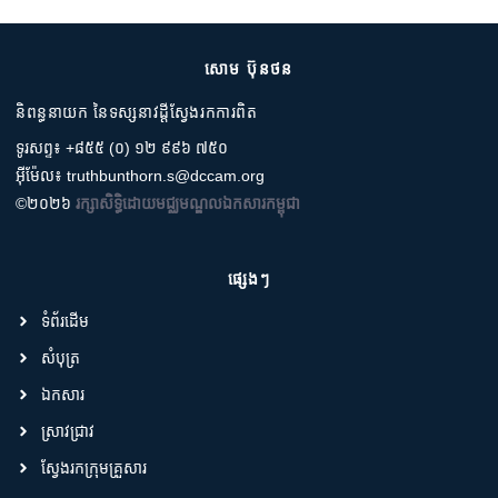
សោម ប៊ុនថន
និពន្ធនាយក នៃទស្សនាវដ្តីស្វែងរកការពិត
ទូរសព្ទ៖ +៨៥៥ (០) ១២ ៩៩៦ ៧៥០
អ៊ីម៉ែល៖ truthbunthorn.s@dccam.org
©២០២៦
រក្សាសិទ្ធិដោយមជ្ឈមណ្ឌលឯកសារកម្ពុជា
ផ្សេងៗ
ទំព័រដើម
សំបុត្រ
ឯកសារ
ស្រាវជ្រាវ
ស្វែងរកក្រុមគ្រួសារ