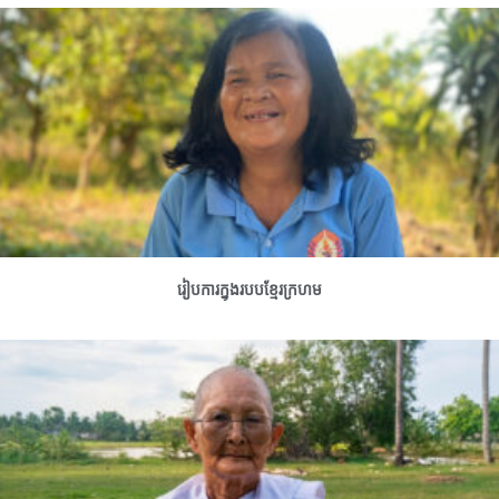
រៀបការក្នុងរបបខ្មែរក្រហម