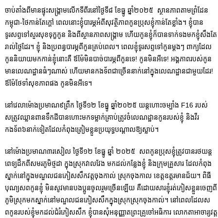
ចាប់តាំងពីមានផ្ទុះសង្រ្គាមលើកទីពីរនៅថ្ងៃទី៨ ខែធ្នូ ឆ្នាំ២០២៥ ស្ថានភាពតាមព្រំដែន
កម្ពុជា-ថៃកាន់តែក្ដៅ ពេលនោះខ្ញុំបារម្ភអំពីសុវត្ថិភាពកូនប្រុសខ្ញុំកាន់តែខ្លាំង។ ខ្ញុំបាន
ទូរសព្ទទៅសួរសុខទុក្ខកូន និងពីស្ថានភាពសង្រ្គាម​ ហើយកូនខ្ញុំក៏បានទាក់ទងមកខ្ញុំសឹងតែ
រាល់ថ្ងៃដែរ។ ខ្ញុំ និងប្រពន្ធបារម្ភពីកូនគ្រប់ពេល។ ពេលខ្ញុំទូរសព្ទទៅកូនម្តងៗ ពាក្យដែល
កូននិយាយមកកាន់ខ្ញុំនោះគឺ ឪម៉ែមិនបាច់បារម្ភពីកូនទេ! កូនមិនអីទេ!​ អង្គភាពរបស់កូន
មានលេណដ្ឋានធំៗណាស់ ហើយមានកងទ័ពជាច្រើននាក់នៅក្នុងលេណដ្ឋានជាមួយដែរ!
ឪម៉ែថែទាំសុខភាពផង កូនមិនអីទេ។
នៅវេលាម៉ោងប្រមាណ៩ព្រឹក ថ្ងៃ​ទី១២ ខែធ្នូ ឆ្នាំ២០២៥ យន្ដហោះចម្បាំង F16 របស់
សត្រូវឈ្លានពានទឹកដីបានហោះមកទម្លាក់គ្រាប់ត្រូវចំលេណដ្ឋានកូនរបស់ខ្ញុំ និងវីរ
កងទ័ព៦នាក់ទៀត​ដែលកំពុង​ត្រៀមខ្លួនប្រយុទ្ធបណ្តាលឱ្យស្លាប់។
នៅម៉ោងប្រមាណ៣រសៀល ថ្ងៃទី១២ ខែធ្នូ ឆ្នាំ ២០២៥ សពកូនប្រុសខ្ញុំ​ត្រូវបានរថយន្ត
ពេទ្យដឹកពីសមរភូមិថ្មដា ក្នុងស្រុកវាលវែង មកដល់កន្លែងខ្ញុំ និងក្រុមគ្រួសារ ដែលកំពុង
ស្នាក់នៅក្នុងមណ្ឌលជនភៀសសឹកវត្តចុងកាល់ ស្រុក​ចុងកាល ខេត្តឧត្តរមានជ័យ។​ ពិធី
បុណ្យសពកូនខ្ញុំ មិនសូវមានបងប្អូនចូលរួមច្រើនឡើយ គឺដោយសារខ្ញុំរត់ភៀសខ្លួនចេញពី
ភូមិស្រុកមកស្នាក់នៅមណ្ឌលជនភៀសសឹកក្នុងស្រុកស្រុកចុងកាល់។ នៅពេលដែលស
ពកូនរបស់ខ្ញុំមកដល់ជំរំភៀសសឹក ខ្ញុំបានសុំអនុញ្ញាតព្រះគ្រូចៅអធិការ លោកតាអាចារ្យវត្ត