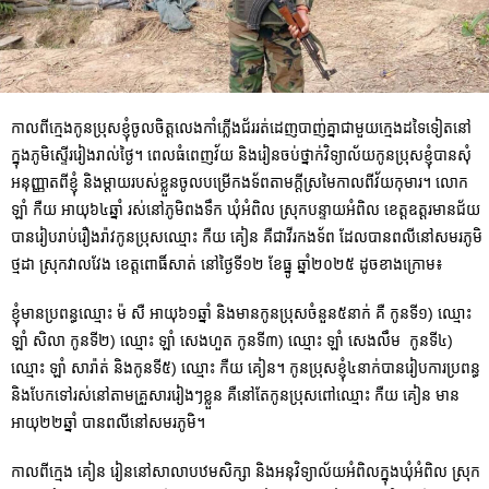
កាលពីក្មេងកូនប្រុសខ្ញុំចូលចិត្តលេងកាំភ្លើងជ័ររត់ដេញបាញ់គ្នាជាមួយក្មេងដទៃទៀតនៅ
ក្នុងភូមិស្ទើររៀងរាល់ថ្ងៃ។ ពេលធំពេញវ័យ និងរៀនចប់ថ្នាក់វិទ្យាល័យកូនប្រុសខ្ញុំបានសុំ
អនុញ្ញាតពីខ្ញុំ និងម្តាយរបស់ខ្លួនចូលបម្រើកងទ័ពតាមក្តីស្រមៃកាលពីវ័យកុមារ។ លោក
ឡាំ កឺយ អាយុ៦៤ឆ្នាំ រស់នៅភូមិពងទឹក ឃុំអំពិល ស្រុកបន្ទាយអំពិល ខេត្តឧត្តរមានជ័យ
បានរៀបរាប់រឿងរ៉ាវកូនប្រុសឈ្មោះ កឺយ គៀន គឺជាវីរកងទ័ព ដែលបានពលីនៅសមរភូមិ
ថ្មដា ស្រុកវាលវែង ខេត្តពោធិ៍សាត់ នៅថ្ងៃទី១២ ខែធ្នូ ឆ្នាំ២០២៥ ដូចខាងក្រោម៖
ខ្ញុំមានប្រពន្ធឈ្មោះ ម៉ សឺ អាយុ៦១ឆ្នាំ​ និងមានកូនប្រុសចំនួន៥នាក់ គឺ កូនទី១) ឈ្មោះ
ឡាំ សិលា កូនទី២) ឈ្មោះ ឡាំ សេងហួត កូនទី៣) ឈ្មោះ ឡាំ សេងលឹម កូនទី៤)
ឈ្មោះ ឡាំ សារ៉ាត់ និងកូនទី៥) ឈ្មោះ កឺយ គៀន។ កូនប្រុសខ្ញុំ៤នាក់បានរៀបការប្រពន្ធ
និងបែកទៅរស់នៅតាមគ្រួសាររៀងៗខ្លួន គឺនៅតែកូនប្រុសពៅឈ្មោះ កឺយ គៀន មាន
អាយុ២២ឆ្នាំ បានពលីនៅសមរភូមិ។
កាលពីក្មេង គៀន រៀននៅសាលាបឋមសិក្សា និងអនុវិទ្យាល័យអំពិលក្នុងឃុំអំពិល ស្រុក