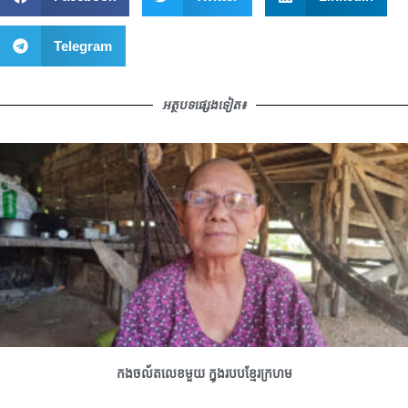
Telegram
អត្ថបទផ្សេងទៀត៖
កងចល័តលេខមួយ ក្នុងរបបខ្មែរក្រហម