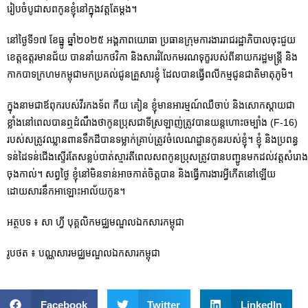
រៀបចំបូជាសពកូនខ្ញុំនៅក្នុងវត្តតែម្ដង។
នៅថ្ងៃទី១៧ ខែធ្នូ ឆ្នាំ២០២៥ អង្គភាពយោធា ប្រធានក្រុមការងាររាជរដ្ឋាភិបាលចុះជួយ
ខេត្តឧត្តរមានជ័យ បាននាំយកថវិកា និងសាររំលែកមរណទុក្ខរបស់ពីនាយករដ្ឋមន្រ្តី និង
កាកបាទក្រហមកម្ពុជាមកប្រគល់ជូនគ្រួសារខ្ញុំ ដែលបានធ្វើពលីកម្មជូនជាតិមាតុភូមិ។
ក្នុងនាមជាឪពុករបស់វីរកងទ័ព កឺយ គៀន ខ្ញុំមានអារម្មណ៍ឈឺចាប់ និងសោកស្តាយជា
ខ្លាំងនៅពេលបានឮដំណឹងថាកូនប្រុសជាទីស្រឡាញ់ត្រូវបានយន្តហោះចម្បាំង (F-16)
របស់សត្រូវឈ្លាន​ពាន​​ទឹកដីបានទម្លាក់គ្រាប់ត្រូវចំលេណដ្ឋានកូនរបស់ខ្ញុំ។ ខ្ញុំ និងប្រពន្ធ
ទន់ដៃទន់ជើងស្ទើរតែសន្លប់បាត់ស្មារតីពេលសពកូនប្រុសត្រូវបានបញ្ជូនមកដល់វត្តសំរោង
ចុងកាល់។ សព្វថ្ងៃ ខ្ញុំនៅមិនទាន់អាចកាត់ចិត្តបាន និងធ្វើការងារអ្វីកើតនៅឡើយ
ដោយសារនឹកអាឡោះអាល័យកូន។
អត្ថបទ ៖ សា ហ្វី បុគ្គលិកមជ្ឈមណ្ឌលឯកសារកម្ពុជា
រូបថត ៖ បណ្ណសារមជ្ឈមណ្ឌលឯកសារកម្ពុជា
Facebook
Twitter
LinkedIn