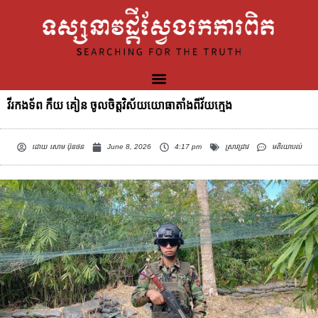
វីរកងទ័ព កឺយ គៀន ចូលចិត្តវិស័យយោធាតាំងពីវ័យក្មេង
ដោយ
សោម ប៊ុនថន
June 8, 2026
4:17 pm
ស្រាវជ្រាវ
មតិយោបល់