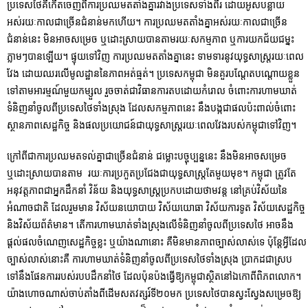
ប្រទេសថៃគឺកើតចេញពីការ​ប្រឈមតតាំងគ្នារវាងប្រទេសទាំងពី​រ ដោយអូសបន្លាយ​
អស់រយៈកាលជាច្រើនជំនាន់មកហើយ។ ការប្រឈមតតាំងគ្នា​អស់រយៈកាលជាច្រើន
ជំនាន់នេះ មិនអាច​សម្រេច ឬដោះស្រាយបាន​តាមរយៈ​សកម្មភាព ឬការយកជ័យជម្នះ
ភ្លាមៗបានឡើយ។ ផ្ទុយទៅវិញ ការប្រឈមតតាំងគ្នានេះ ទាមទារនូវ​យុទ្ធសាស្ត្រ​រយៈពេល
វែង ដោយឈរលើ​មូលដ្ឋាននៃភាពអត់ធ្មត់។ ប្រទេសកម្ពុជា មិនគួរបណ្តែតបណ្តោយខ្លួន​
ទៅតាម​អារម្មណ៍មួយកម្សួល រួចចាត់ជាវិធានការ​តបដោយកំរោល ចំពោះការ​ហាមឃាត់​
ទំនិញនាំចូលពីប្រទេសថៃ​ទាំងស្រុង ដែលសកម្មភាពនេះ នឹងបង្កជា​ផលប៉ះពាល់ចំពោះ
ស្ថានភាព​សេដ្ឋកិច្ច និងផល​ប្រយោជន៍ជាយុទ្ធសាស្ត្រ​រយៈពេលវែង​របស់កម្ពុជាទៅវិញ។
ក្រៅពីជាការប្រឈមតទល់គ្នា​ជាច្រើនជំនាន់ ជម្លោះបច្ចុប្បន្ននេះ នឹងមិនអាចសម្រេច
ឬដោះស្រាយបានតាម រយៈការ​ប្រកួតប្រជែងជាយុទ្ធសាស្ត្រតែមួយមុខ។ កម្ពុជា ត្រូវតែ
អនុវត្តភាពជាអ្នកដឹកនាំ វិន័យ និងយុទ្ធសាស្ត្រប្រកបដោយថាមវន្ត នៅគ្រប់វិស័យ​នៃ​
អំណាចជាតិ ដែលរួមមាន វិស័យនយោបាយ វិស័យយោធា វិស័យការទូត វិស័យសេដ្ឋកិច្ច
និងវិស័យព័ត៌មាន។ តើការហាមឃាត់ទាំងស្រុងលើទំនិញនាំចូលពីប្រទេសថៃ អាចនឹង
ផ្ដល់ផលចំណេញសេដ្ឋកិច្ចខ្លះ ឬយ៉ាងណានោះ គឺមិនមានភាពច្បាស់លាស់ទេ ប៉ុន្តែអ្វីដែល
ច្បាស់លាស់នោះគឺ ការហាមឃាត់ទំនិញនាំចូលពីប្រទេសថៃទាំងស្រុង ប្រាកដជាស្រប
ទៅនឹងផែនការរបស់របបដឹកនាំថៃ ដែលប៉ុនប៉ងធ្វើឱ្យកម្ពុជាស្ថិតនៅឯកោពីពិភពលោក។
យ៉ាងហោចណាស់ចាប់តាំងពីដើមសតវត្សរ៍ទី២០មក ប្រទេសថៃបានស្វះស្វែង​សម្រេចឱ្យ