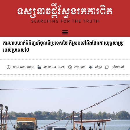
ការហាមឃាត់ទំនិញនាំចូលពីប្រទេសថៃ គឺស្របទៅនឹងផែនការយុទ្ធសាស្ត្រ
របស់ប្រទេសថៃ
ដោយ
សោម ប៊ុនថន
March 23, 2026
2:03 pm
សំបុត្រ
មតិយោបល់