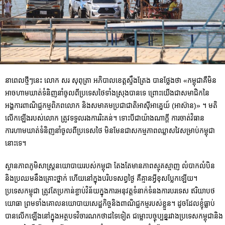
នាពេលថ្មីៗនេះ លោក សរ សុពុត្រា អភិបាលខេត្តស្ទឹងត្រែង បាន​ថ្លែងថា «កម្ពុជាគឺមិន
អាច​ហាមឃាត់​ទំនិញនាំចូលពីប្រទេស​ថៃទាំងស្រុងបានទេ ព្រោះយើងជាសមាជិកនៃ
អង្គការ​ពាណិជ្ជកម្មពិភពលោក និង​សមាគមប្រជាជាតិអាស៊ីអាគ្នេយ៍ (អាស៊ាន)» ។ មតិ
លើកឡើងរបស់លោក ត្រូវទទួលរងការរិះគន់។ ទោះបីជាយ៉ាងណាក្តី ការចាត់វិធាន
ការហាមឃាត់ទំនិញនាំចូលពីប្រទេសថៃ មិនមែនជាសកម្មភាព​ឈ្លាសវៃសម្រាប់​កម្ពុជា​
នោះទេ។
ស្ថានភាពភូមិសាស្ត្រនយោបាយ​របស់​កម្ពុជា តែងតែមានភាពស្មុគស្មាញ លំបាកលំបិន
និង​ប្រឈមនឹង​គ្រោះថ្នាក់ ហើយ​នៅក្នុង​បរិបទសព្វថ្ងៃ គឺគ្មានអ្វីខុសប្លែកឡើយ។
ប្រទេសកម្ពុជា ត្រូវតែ​ប្រកាន់ខ្ជាប់វិន័យ​ក្នុងការ​អនុវត្ត​ទំនាក់ទំនងការបរទេស​ ឥរិយាបថ
យោធា ព្រមទាំងគោលនយោបាយសេដ្ឋកិច្ច​និងពាណិជ្ជកម្ម​របស់​ខ្លួន។ ដូច​ដែលខ្ញុំ​ធ្លាប់
បាន​លើកឡើង​នៅក្នុង​អត្ថបទវិចារណកថា​ដទៃទៀត ជម្លោះបច្ចុប្បន្នរវាង​ប្រទេស​កម្ពុជានិង