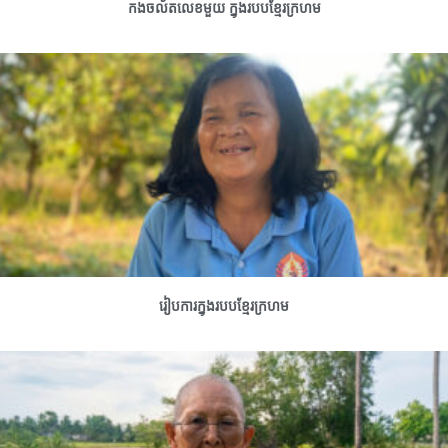
កងចល័តលេខមួយ ក្នុងរបបខ្មែរក្រហម
រៀបការក្នុងរបបខ្មែរក្រហម