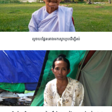
លួចបេះផ្លែននោងមកស្ងោហូបដើម្បីរស់