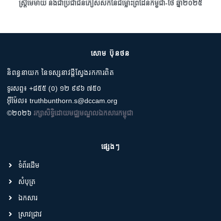
ស្រ្តីមេម៉ាយ និងជាប្រជាជនភៀសសឹកនៃជម្លោះព្រំដែនកម្ពុជា-ថៃ ឆ្នាំ២០២៥
សោម ប៊ុនថន
និពន្ធនាយក នៃទស្សនាវដ្តីស្វែងរកការពិត
ទូរសព្ទ៖ +៨៥៥ (០) ១២ ៩៩៦ ៧៥០
អ៊ីម៉ែល៖ truthbunthorn.s@dccam.org
©២០២៦
រក្សាសិទ្ធិដោយមជ្ឈមណ្ឌលឯកសារកម្ពុជា
ផ្សេងៗ
ទំព័រដើម
សំបុត្រ
ឯកសារ
ស្រាវជ្រាវ