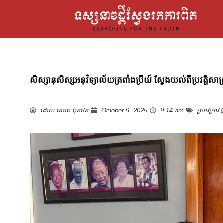
សិស្សានុសិស្សអនុវិទ្យាល័យត្រពាំងប្រីយ៍ ស្វែងយល់ពីប្រវត្ដ
ដោយ
សោម ប៊ុនថន
October 9, 2025
9:14 am
ស្រាវជ្រាវ