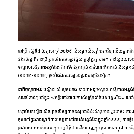
នៅព្រឹកថ្ងៃទី៨ ខែតុលា ឆ្នាំ២០២៥ សិស្សានុសិស្សនៃអនុវិទ្យាល័យត្រពាំ
និងសិក្សាពីការប្រើប្រាស់ឯកសារប្រវត្ដិសាស្រ្ដខ្មែរក្រហម។ ការស្វែង
មណ្ឌលសន្ដិភាពអន្លង់វែង គឺជាទីកន្លែងផ្ដល់នូវចំណេះ​ដឹងដល់សិស្សានុសិស
(១៩៧៥-១៩៧៩) រួមទាំងឯកសារស្រាវជ្រាវជាច្រើនទៀត។
ជាកិច្ចស្វាគមន៍ បណ្ឌិត លី សុខឃាង នាយកមជ្ឈមណ្ឌលសន្តិភាពអន្លង់វែង
សារសំខាន់ៗនៅក្នុង «សៀវភៅ​របាយការណ៍ស្រ្តីនៅតំបន់អន្លង់វែង» រួមទ
បន្ទាប់មកទៀត សិស្សានុសិស្សបានទស្សនាពិព័រណ៍រូបថត រួមមាន៖ ការដ
ចូលទៅក្នុងរាជរដ្ឋាភិបាលកម្ពុជានៅតំបន់អន្លង់វែងក្នុងឆ្នាំ១៩៩៩, ការធ្
ត្រូវយកមកកាត់ទោសក្នុងអង្គជំនុំជម្រះវិសាមញ្ញក្នុងតុលាការកម្ពុជា។