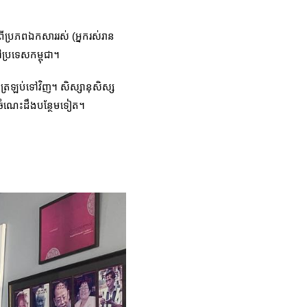
ពីប្រភពឯកសាររស់ (អ្នករស់រាន
ៅប្រទេសកម្ពុជា។
លត្រឡប់ទៅវិញ។ សិស្សានុសិស្ស
ឹងចំណេះដឹងបន្ថែមទៀត។