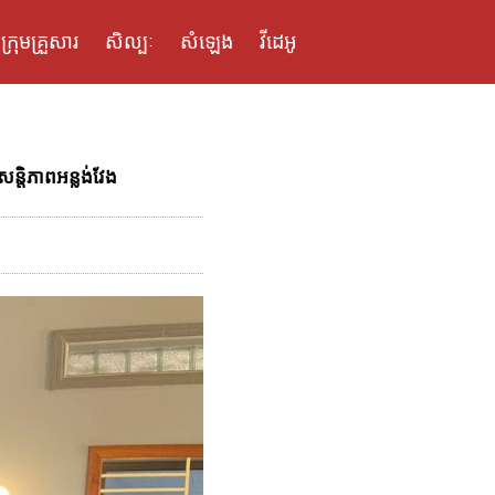
ក្រុមគ្រួសារ
សិល្បៈ
សំឡេង
វីដេអូ
ន្តិភាពអន្លង់វែង