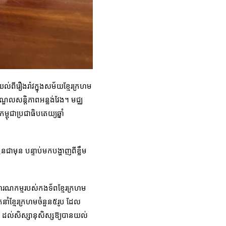
យល់ពីរឿងរ៉ាវក្នុងសម័យខ្មែរក្រហម
មណ្ឌលសន្តិភាពអន្លង់វែង។ មជ្ឈ
ពុជាប្រជាធិបតេយ្យឆ្នាំ
នជាមុន បន្ទាប់មកបង្ហាញពីខ្លឹម
ាហរណកម្មរបស់កងទ័ពខ្មែរក្រហម
ឹកនាំខ្មែរក្រហមចំនួន៥រូប ដែល
ដែក ដល់សិស្សានុសិស្សឱ្យបានយល់