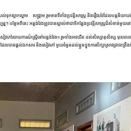
កស្លាកស្នាម សង្គ្រាម រួមមានទីតាំងប្រវត្ដិសាស្រ្ដ និងរឿងរ៉ាវដែលបន្ដនិយាយ
ន។ បន្ថែមពីនេះ អន្លង់វែងត្រូវបានស្គាល់ថាជាទីកន្លែងប្រវត្តិសាស្រ្តដ៏សំខាន់មួយន
 «សៀវភៅរបាយការណ៍ស្រ្តីនៅអន្លង់វែង» រួមទាំងអាវយឺត ដល់សិស្សានុសិស្ស មុនពេ
ង ដែលបានផ្ដល់ឯកសារ និងសៀវភៅ មួយចំនួនដល់ខ្លួនក្នុងការសិក្សាស្រាវជ្រាវពង្រ