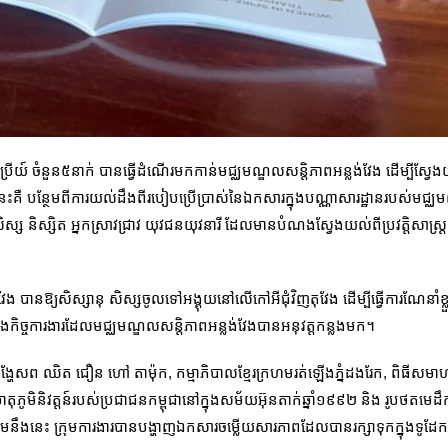
ងប្រីយ៍ ចំនួន៥នាក់ បានធ្វើដំណើរមកកាន់មជ្ឈមណ្ឌលសន្ដិភាពអន្លង់វែង ដើម្បីស្វែង
យល់នេះគឺ បន្ថែមពីការយល់ដឹងពីរបៀបប្រើប្រាស់នៃឯកសារក្នុងបណ្ណាសារដ្ឋានរបស់មជ្ឈ
្ស និស្សិត អ្នកស្រាវជ្រាវ យុវជនយុវនារី ដែលមានបំណងស្វែងយល់ពីប្រវត្តិសាស្រ្តកម្
 បានឱ្យសិស្សានុ សិស្សចូលទៅអង្គុយនៅលើកៅអីជុំវិញតុវែង ដើម្បីធ្វើការណែនាំខ្លួ
ាំងកិច្ចការងារដែលមជ្ឈមណ្ឌលសន្តិភាពអន្លង់វែងបានអនុវត្តកន្លងមក។
ង្ហែសព ឈិត ជឿន ហៅ តាម៉ុក, កម្មាភិបាលខ្មែរក្រហមរត់ឡើងភ្នំដងរែក, ពិធីសម
វើមាតុភូមិនិវត្ដន៍របស់ប្រជាជនកម្ពុជានៅក្នុងសម័យអ៊ុនតាក់ឆ្នាំ១៩៩២ និង រូបថតមេដ
 ទន្ទឹមនឹងនេះ ក្រុមការងារបានបង្ហាញឯកសារចម្លើយសារភាពដែលបានរក្សាទុកក្នុងទូ