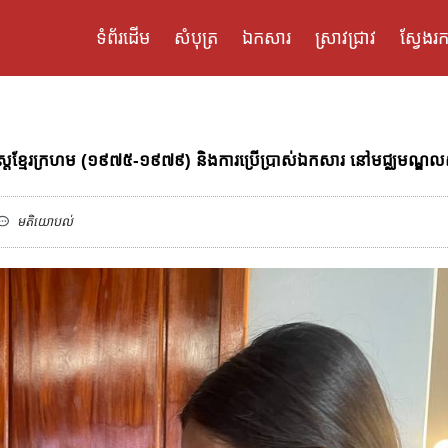
ទំព័រដើម
សំបុត្រ
ឯកសារ
ស្រាវជ្រាវ
ស្វែងរក
ិសាស្រ្ដខ្មែរក្រហម (១៩៧៥-១៩៧៩) និងការប្រើប្រាស់ឯកសារ នៅមជ្ឈមណ្ឌលស
មតិយោបល់