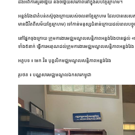
ដឹងអំពីការសួរចម្លើយ និងចម្លើយសារភាពនៅក្នុងរបបខ្មែរក្រហម។
អន្លង់វែងជាតំបន់តស៊ូចុងក្រោយរបស់ចលនាខ្មែរក្រហម ដែលបានសេសសល់ទុ
មានជីវិតពីសម័យខ្មែរក្រហម) ទៅកាន់មនុស្សជំនាន់ក្រោយដល់ពេលបច្ចុប្បន្
នៅផ្នែកចុងក្រោយ ក្រុមការងារមជ្ឈមណ្ឌលសន្តិភាពអន្លង់វែងបានផ្ដល់
ទាំង៥នាក់ ធ្វើការអរគុណដល់ក្រុមការងារមជ្ឈមណ្ឌលសន្តិភាពអន្លង់វែ
អត្ថបទ ៖ មេក វិន បុគ្គលិកមជ្ឈមណ្ឌលសន្តិភាពអន្លង់វែង
រូបថត ៖ បណ្ណសារមជ្ឈមណ្ឌលឯកសារកម្ពុជា