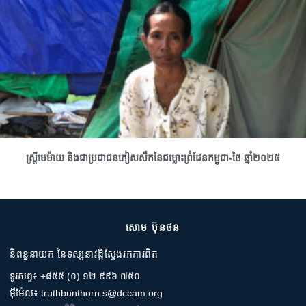
ស្រ្តីមេម៉ាយ និងជាប្រជាជនភៀសសឹកនៃជម្លោះព្រំដែនកម្ពុជា-ថៃ ឆ្នាំ២០២៥
សោម ប៊ុនថន
និពន្ធនាយក នៃទស្សនាវដ្តីស្វែងរកការពិត
ទូរសព្ទ៖ +៨៥៥ (០) ១២ ៩៩៦ ៧៥០
អ៊ីម៉ែល៖ truthbunthorn.s@dccam.org