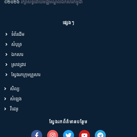
©២០២៦
រក្សាសិទ្ធិដោយមជ្ឈមណ្ឌលឯកសារកម្ពុជា
ផ្សេងៗ
ទំព័រដើម
សំបុត្រ
ឯកសារ
ស្រាវជ្រាវ
ស្វែងរកក្រុមគ្រួសារ
សិល្បៈ
សំឡេង
វីដេអូ
ស្វែងរកព័ត៌មានបន្ថែម