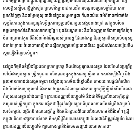
រាជកិច្ច​ត្រួសត្រាយ​ផ្លូវ​ដើម្បី​ស្តារ​ឡើង​វិញនូវស្ថិរភាព​របស់ព្រះរាជា​ណាចក្រកម្ពុ​ជា, បំភ្លឺ​
សេចក្តីសង្ឃឹមជាថ្មីម្តងទៀត ព្រមទាំងព្រះរាជកាយវិការ​​សន្តោសប្រោសព្រំចំពោះ​ភាព
ប្រសើរ​ថ្លៃថ្លា និង​តម្លៃមនុស្ស​ជាតិ​នៅក្នុង​សង្គម​កម្ពុជា ក៏ដូចជារំលេច​អំពី​​ភាពចាំបាច់​នៃ​
សុច្ចរិតភាព​ក្នុង​ការ​រក្សា​នូវ​សម្ព័ន្ធភាពល្អប្រសើរ​​ជាមួយសង្គមខាងក្រៅ នៅក្នុង​បរិបទ​
ចម្រូងចម្រាស់​​នៃ​​ពិភពលោកសព្វថ្ងៃ​។ បូជនីយដ្ឋាននេះ នឹង​បំពេញតួនាទីជា​ការក្រើន​រំឭក
ចំពោះ​ព្រះរាជ​តួនាទី​ដ៏សំខាន់​ជានិរន្តរបស់​ព្រះអង្គ​ ដែល​ជា​កត្តា​ជំរុញ​ស្មារតី​សម្រាប់​មនុស្ស​
ជំនាន់ក្រោយ​ ចំពោះការ​តស៊ូយ៉ាងស្វិតស្វាញ​​របស់​ប្រជាជាតិនេះ ក្នុងដំណើរ​​សះស្បើ​យ​និង​
ស្តារឡើងវិញរបស់​ខ្លួន​។
នៅក្នុង​កិច្ច​ខិតខំប្រឹង​ប្រែង​ឥតស្រាកស្រាន្ត និង​យ៉ាងប្តូរផ្តាច់​របស់​ខ្លួន ដែល​តែង​តែ​ប្រព្រឹត្ត
ទៅ​យ៉ាង​ស្ងប់​ស្ងាត់ ស្ត្រីកម្ពុជា​បាន​រែក​ពុន​បន្ទុក​ក្នុង​ការ​រក្សាស្ថិរភាព កសាង​ឡើងវិញ និង​
ផ្តល់​អានុភាព​ដល់​សង្គម​កម្ពុជា នៅក្នុង​យុគសម័យ​ដ៏ខ្មៅងងឹត តាមរយៈការ​ផ្តល់​កំណើត​
និង​បីបាច់ថែរក្សា​កូនចៅ និង​កសាងគ្រួសារ​ដែលទទួល​រងភាពខ្ទេចខ្ទាំថ្វីត្បិតតែ​​មិនមែនជា
កំហុសរបស់​ខ្លួនយ៉ាង​ណាក្តី​។​ ព្រះរាជបណ្ណាល័យហ្លួងម៉ែ នឹង​ជា​និមិត្ត​រូប​នៃ​សេចក្តីប្តេជ្ញា​
តស៊ូ​របស់​ស្ត្រី​កម្ពុជា ក្នុង​ការ​បង្កើត​ជាថ្មី​នូវ​ទំនៀមទម្លាប់ពីបូរាណកាល​នៃ​តម្លៃនិង​វប្បធម៌
របស់​កម្ពុជា, ពង្រីក​ឱកាស​សេដ្ឋកិច្ច និង​អភិរក្ស​កេរដំណែលនៃ​សហគមន៍​ដ៏​រឹងមាំ។ ស្ត្រី​
កម្ពុជា តំណាង​ឱ្យភាព​អង់អាច និង​សុទិដ្ឋិនិយមរបស់​កម្ពុជា​ ដែលជា​និមិត្តរូប​ដ៏ប្រពៃ​ ដែល​
ព្រះរាជបណ្ណាល័យ​ហ្លួងម៉ែ ព្យាយាមរក្សា​និង​រំលេច​ចេញ​ដោយ​មោទកភាព។​