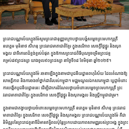
ព្រះរាជបណ្ណាល័យហ្លួងម៉ែសូមព្រះរាជានុញ្ញាតក្រាបថ្វាយបង្គំសម្តេចព្រះមហាក្សត្រី
នរោត្តម មុនិនាថ សីហនុ ព្រះ​វររាជមាតាជាតិខ្មែរ ក្នុង​សេរីភាព សេចក្តីថ្លៃថ្នូរ និង​សុភ
មង្គល ជាទីគោរពដ៏ខ្ពង់ខ្ពស់បំផុត ក្នុងឱកាសព្រះរាជពិធីបុណ្យចម្រើនព្រះជន្ម
គម្រប់៨៩ព្រះវស្សា យាងចូល៩០ព្រះវស្សា នាថ្ងៃទី១៨ ខែមិថុនា ឆ្នាំ២០២៥។
ព្រះរាជ​បណ្ណាល័យហ្លួងម៉ែ រចនាឡើងក្នុងនាមជា​បូជនីយដ្ឋានពហុវិស័យ​ ដែល​តំណាង​ឱ្យ
សាមគ្គីភាព និង​ការចងចាំថ្នាក់ជាតិ​របស់កម្ពុជា។ មជ្ឈមណ្ឌលឯកសារ​កម្ពុជា ប្តេជ្ញា​ចំពោះ
ការបង្កើត​បូជនីយដ្ឋាននេះ ដើម្បីជាកេរដំណែលថ្វាយចំពោះ​សម្តេចព្រះមហាក្សត្រី ព្រះ​
វររាជមាតាជាតិខ្មែរ ក្នុង​សេរីភាព សេចក្តីថ្លៃថ្នូរ និង​សុភមង្គល និង​ស្ត្រីកម្ពុជាជារួម។
ក្នុង​នាមជា​តង្វាយ​ថ្វាយ​​ចំពោះសម្តេចព្រះមហាក្សត្រី នរោត្តម មុ​និនាថ សីហនុ ព្រះវររាជ
មាតាជាតិខ្មែរ ក្នុង​សេរីភាព​ សេចក្តីថ្លៃថ្នូរ និង​សុភមង្គល ព្រះរាជបណ្ណាល័យហ្លួងម៉ែ គឺជា​
និមិត្ត​រូប​នៃព្រះរាជតួនាទីដ៏មាន​ឥទ្ធិពល​ប៉ុន្តែប្រកបដោយ​ភាព​សាមញ្ញ​របស់​ព្រះអង្គ​ ក្នុងព្រះ