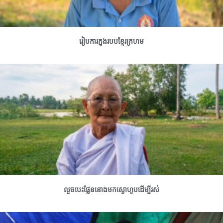
រៀបការក្នុងរបបខ្មែរក្រហម
លួចបេះផ្លែននោងមកស្ងោហូបដើម្បីរស់