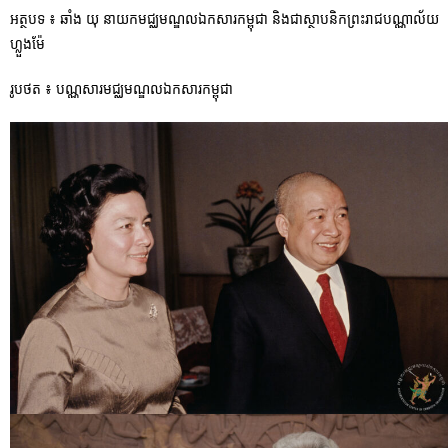
អត្ថបទ ៖ ឆាំង យុ នាយកមជ្ឈមណ្ឌលឯកសារកម្ពុជា និងជាស្ថាបនិកព្រះរាជបណ្ណាល័យ
ហ្លួងម៉ែ
រូបថត ៖ បណ្ណសារមជ្ឈមណ្ឌលឯកសារកម្ពុជា