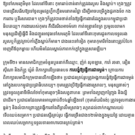
ឱ្យទៅសមរភូមិមុខ ដែលនៅទីនោះ កុមាររាប់ពាន់នាក់ត្រូវរងរបួស និងស្លាប់។ ក្មេងៗត្រូវ
បានជ្រើសរើសឱ្យទៅចូលរួមវគ្គហ្វឹកហ្វឺនមនោគមវិជ្ជា ដើម្បីអាចបម្រើក្នុងជួរកងទ័ព កង
ការពារ ឬនីរសារបាន។ ក្មេងៗក៏ត្រូវបានចាត់តាំងឱ្យធ្វើការងារដែរក្នុងរបបកម្ពុជាប្រជា
ធិបតេយ្យ។ ការងាររបស់កុមារ គឺដើររើសអាចម៍គោ កាត់ទន្ទ្រានខែត្រ ប្រមូលលាមក
មនុស្សដើម្បីធ្វើជី និងជញ្ជូនអាវុធទៅសមរភូមិ ដែលនៅទីនោះកុមារជួនកាលទទួលរង
របួសឬក៏ត្រូវគ្រាប់កាំភ្លើងស្លាប់ក៏មាន។ ជាងនេះទៅទៀត កុមារាកុមារីទាំងនោះត្រូវបំបែក
ចេញពីឪពុកម្តាយ ហើយមិនដែលស្គាល់ភាពកក់ក្តៅក្នុងគ្រួសារឡើយ។
ក្រុមទី២៖ មានសមាជិកក្រុមចំនួនបួននាក់គឺឈ្មោះ, ញ៉ក់ សុខឡាន, ការ៉ា រចនា, នឿន
ស៊ីណា និងភ័ក្ត្រ យ៉ូរ៉ា ពិភាក្សាលើប្រធានបទ
ការបង្ខំឱ្យធ្វើការជាទម្ងន់
។ ក្រោយការ
ពិភាក្សាសមាជិកក្រុមបានលើកឡើងថា៖ ប្រជាជនគ្រប់រូបត្រូវអង្គការបង្ខំឱ្យធ្វើការជាទម្ងន់
នៅក្នុងរបបកម្ពុជាប្រជា្រធិបតេយ្យ។ កុមារត្រូវប្រើឱ្យធ្វើការងារស្រាលៗ, មនុស្សចាស់ៗ
ត្រូវទទួលតួនាទីមើលថែទាំកុមារតូចៗនិងសត្វពាហនៈ ព្រមទាំងត្បាញកញ្ច្រែង និងល្អី
ជាដើម។ ប្រជាជនដែលមានអាយុចាប់ពី១៤ឆ្នាំឡើងទៅ (កុមារវ័យជំទង់) ត្រូវទទួលការងារ
ធ្ងន់ៗ និងលំបាកព្រោះត្រូវធ្វើការតាំងពីព្រលឹមស្រាងៗ រហូតដល់ពាក់កណ្តាលយប់
ទើបឈប់សម្រាក។ ប្រជាជនស្ទើរគ្រប់រូប ធ្វើការច្រើនជាង១២ម៉ោងក្នុងមួយថ្ងៃ ដោយគ្មាន
ពេលឈប់សម្រាកឬទទួលទានអាហារបានគ្រប់គ្រាន់។