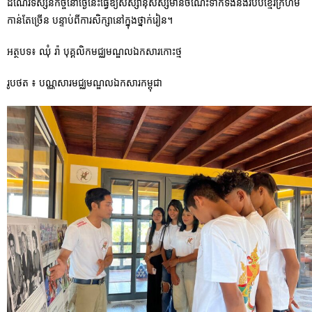
ដំណើរទស្សនកិច្ចនៅថ្ងៃនេះធ្វើឱ្យសិស្សានុសិស្សមានចំណេះទាក់ទងនឹងរបបខ្មែរក្រហម
កាន់តែច្រើន បន្ទាប់ពីការសិក្សានៅក្នុងថ្នាក់រៀន។
អត្ថបទ៖ ឈុំ រ៉ា បុគ្គលិកមជ្ឈមណ្ឌលឯកសារកោះថ្ម
រូបថត ៖ បណ្ណសារមជ្ឈមណ្ឌលឯកសារកម្ពុជា