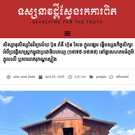
សិស្សានុសិស្សនៃវិទ្យាល័យ ប៊ុន រ៉ានី ហ៊ុន សែន ក្តុលផ្សារ ធ្វើទស្សនកិច្ចសិក្សា
អំពីប្រវត្តិសាស្ត្រកម្ពុជាប្រជាធិបតេយ្យ (១៩៧៥-១៩៧៩) នៅផ្ទះសហគមន៍ភូមិ
ក្តុលលើ ឬសាលាគរុភណ្ឌស្ទៀង
ដោយ
សោម ប៊ុនថន
April 26, 2025
3:47 pm
ស្រាវជ្រាវ
មតិយោបល់