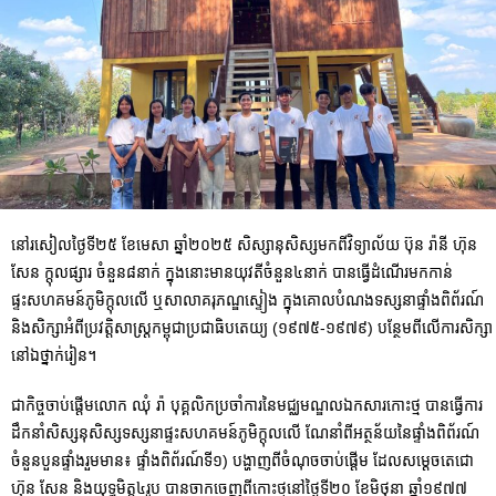
នៅរសៀលថ្ងៃទី២៥ ខែមេសា ឆ្នាំ២០២៥ សិស្សានុសិស្សមកពីវិទ្យាល័យ ប៊ុន រ៉ានី ហ៊ុន
សែន ក្តុលផ្សារ ចំនួន៨នាក់ ក្នុងនោះមានយុវតីចំនួន៤នាក់ បានធ្វើដំណើរមកកាន់
ផ្ទះសហគមន៍ភូមិក្តុលលើ ឬសាលាគរុភណ្ឌស្ទៀង ក្នុងគោលបំណងទស្សនាផ្ទាំងពិព័រណ៍
និងសិក្សាអំពីប្រវត្តិសាស្ត្រកម្ពុជាប្រជាធិបតេយ្យ (១៩៧៥-១៩៧៩) បន្ថែមពីលើការសិក្សា
នៅឯថ្នាក់រៀន។
ជាកិច្ចចាប់ផ្តើមលោក ឈុំ រ៉ា បុគ្គលិកប្រចាំការនៃមជ្ឈមណ្ឌលឯកសារកោះថ្ម បានធ្វើការ
ដឹកនាំសិស្សនុសិស្សទស្សនាផ្ទះសហគមន៍ភូមិក្តុលលើ ណែនាំពីអត្ថន័យនៃផ្ទាំងពិព័រណ៍
ចំនួនបួនផ្ទាំងរួមមាន៖ ផ្ទាំងពិព័រណ៍ទី១) បង្ហាញពីចំណុចចាប់ផ្តើម ដែលសម្ដេចតេជោ
ហ៊ុន សែន និងយុទ្ធមិត្ត៤រូប បានចាកចេញពីកោះថ្មនៅថ្ងៃទី២០ ខែមិថុនា ឆ្នាំ១៩៧៧