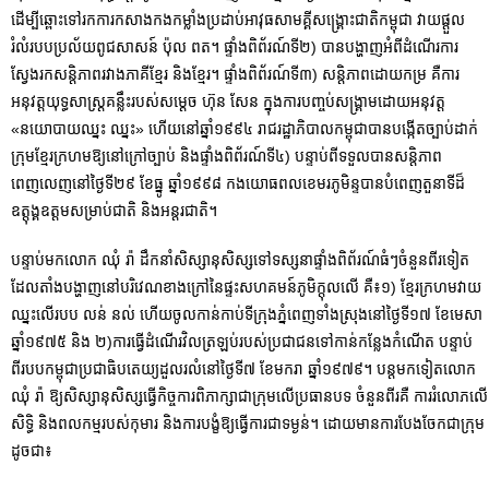
ដើម្បីឆ្ពោះទៅរកការកសាងកងកម្លាំងប្រដាប់អាវុធសាមគ្គីសង្រ្គោះជាតិកម្ពុជា វាយផ្ដួល
រំលំរបបប្រល័យពូជសាសន៍ ប៉ុល ពត។ ផ្ទាំងពិព័រណ៍ទី២) បានបង្ហាញអំពីដំណើរការ
ស្វែងរកសន្តិភាពរវាងភាគីខ្មែរ និងខ្មែរ។ ផ្ទាំងពិព័រណ៍ទី៣) សន្តិភាពដោយកម្រ គឺការ
អនុវត្តយុទ្ធសាស្ត្រគន្លឹះរបស់សម្តេច ហ៊ុន សែន ក្នុងការបញ្ចប់សង្រ្គាមដោយអនុវត្ត
«នយោបាយឈ្នះ ឈ្នះ» ហើយនៅឆ្នាំ១៩៩៤ រាជរដ្ឋាភិបាលកម្ពុជាបានបង្កើតច្បាប់ដាក់
ក្រុមខ្មែរក្រហមឱ្យនៅក្រៅច្បាប់ និងផ្ទាំងពិព័រណ៍ទី៤) បន្ទាប់ពីទទួលបានសន្តិភាព
ពេញលេញនៅថ្ងៃទី២៩ ខែធ្នូ ឆ្នាំ១៩៩៨ កងយោធពលខេមរភូមិន្ទបានបំពេញតួនាទីដ៏
ឧត្តុង្គឧត្តមសម្រាប់ជាតិ និងអន្តរជាតិ។
បន្ទាប់មកលោក ឈុំ រ៉ា ដឹកនាំសិស្សានុសិស្សទៅទស្សនាផ្ទាំងពិព័រណ៍ធំៗចំនួនពីរទៀត
ដែលតាំងបង្ហាញនៅបរិវេណខាងក្រៅនៃផ្ទះសហគមន៍ភូមិក្តុលលើ គឺ៖១) ខ្មែរក្រហមវាយ
ឈ្នះលើរបប លន់ នល់ ហើយចូលកាន់កាប់ទីក្រុងភ្នំពេញទាំងស្រុងនៅថ្ងៃទី១៧ ខែមេសា
ឆ្នាំ១៩៧៥ និង ២)ការធ្វើដំណើរវិលត្រឡប់របស់ប្រជាជនទៅកាន់កន្លែងកំណើត បន្ទាប់
ពីរបបកម្ពុជាប្រជាធិបតេយ្យដួលរលំនៅថ្ងៃទី៧ ខែមករា ឆ្នាំ១៩៧៩។ បន្តមកទៀតលោក
ឈុំ រ៉ា ឱ្យសិស្សានុសិស្សធ្វើកិច្ចការពិភាក្សាជាក្រុមលើប្រធានបទ ចំនួនពីរគឺ ការរំលោភលើ
សិទ្ធិ និងពលកម្មរបស់កុមារ និងការបង្ខំឱ្យធ្វើការជាទម្ងន់។ ដោយមានការបែងចែកជាក្រុម
ដូចជា៖