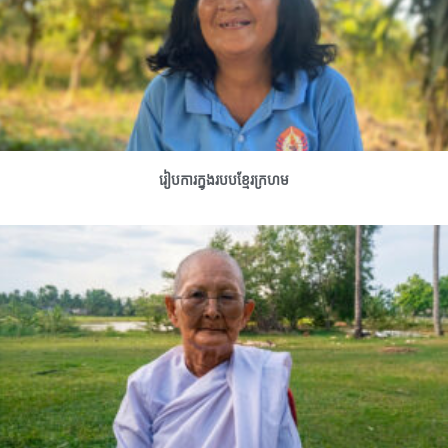
រៀបការក្នុងរបបខ្មែរក្រហម