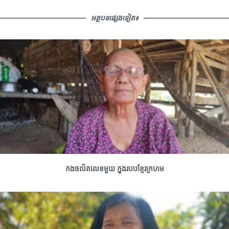
អត្ថបទផ្សេងទៀត៖
កងចល័តលេខមួយ ក្នុងរបបខ្មែរក្រហម