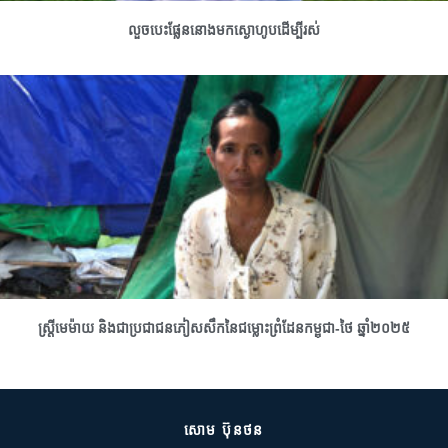
លួចបេះផ្លែននោងមកស្ងោហូបដើម្បីរស់
ស្រ្តីមេម៉ាយ និងជាប្រជាជនភៀសសឹកនៃជម្លោះព្រំដែនកម្ពុជា-ថៃ ឆ្នាំ២០២៥
សោម ប៊ុនថន