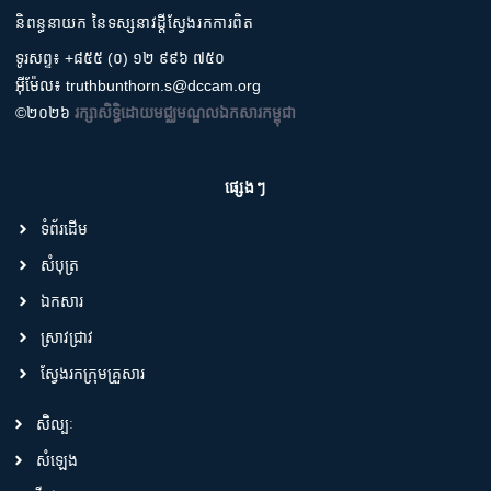
និពន្ធនាយក នៃទស្សនាវដ្តីស្វែងរកការពិត
ទូរសព្ទ៖ +៨៥៥ (០) ១២ ៩៩៦ ៧៥០
អ៊ីម៉ែល៖ truthbunthorn.s@dccam.org
©២០២៦
រក្សាសិទ្ធិដោយមជ្ឈមណ្ឌលឯកសារកម្ពុជា
ផ្សេងៗ
ទំព័រដើម
សំបុត្រ
ឯកសារ
ស្រាវជ្រាវ
ស្វែងរកក្រុមគ្រួសារ
សិល្បៈ
សំឡេង