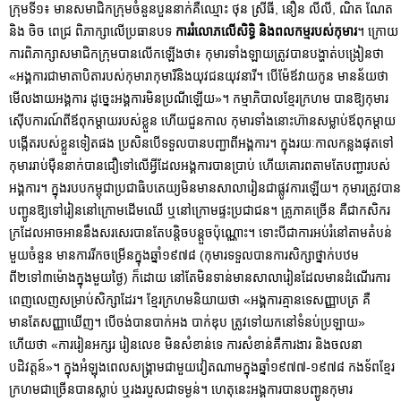
ក្រុមទី១៖ មានសមាជិកក្រុមចំនួនបួននាក់គឺឈ្មោះ ថុន ស្រីធី, នឿន លីលី, ណិត ណែត
និង ចិច ពេជ្រ ពិភាក្សាលើប្រធានបទ
ការរំលោភលើសិទ្ធិ និងពលកម្មរបស់កុមារ
។ ក្រោយ
ការពិភាក្សាសមាជិកក្រុមបានលើកឡើងថា៖ កុមារទាំងឡាយត្រូវបានបង្ហាត់បង្រៀនថា
«អង្គការជាមាតាបិតារបស់កុមារាកុមារីនិងយុវជនយុវនារី។ បើម៉ែឪវាយកូន មានន័យថា
មើលងាយអង្គការ ដូច្នេះអង្គការមិនប្រណីឡើយ»។ កម្មាភិបាលខ្មែរក្រហម បានឱ្យកុមារ
ស៊ើបការណ៍ពីឪពុកម្តាយរបស់ខ្លួន ហើយជួនកាល កុមារទាំងនោះហ៊ានសម្លាប់ឪពុកម្តាយ
បង្កើតរបស់ខ្លួនទៀតផង ប្រសិនបើទទួលបានបញ្ជាពីអង្គការ។ ក្នុងរយៈកាលកន្លងផុតទៅ
កុមាររាប់ម៉ឺននាក់បានជឿទៅលើអ្វីដែលអង្គការបានប្រាប់ ហើយគោរពតាមតែបញ្ជារបស់
អង្គការ។ ក្នុងរបបកម្ពុជាប្រជាធិបតេយ្យមិនមានសាលារៀនជាផ្លូវការឡើយ។ កុមារត្រូវបាន
បញ្ជូនឱ្យទៅរៀននៅក្រោមដើមឈើ ឬនៅក្រោមផ្ទះប្រជាជន។ គ្រូភាគច្រើន គឺជាកសិករ
ក្រដែលអាចអាននឹងសរសេរបានតែបន្តិចបន្តួចប៉ុណ្ណោះ។ ទោះបីជាការអប់រំនៅតាមតំបន់
មួយចំនួន មានការរីកចម្រើនក្នុងឆ្នាំ១៩៧៨ (កុមារទទួលបានការសិក្សាថ្នាក់បឋម
ពី២ទៅ៣ម៉ោងក្នុងមួយថ្ងៃ) ក៏ដោយ នៅតែមិនទាន់មានសាលារៀនដែលមានដំណើរការ
ពេញលេញសម្រាប់សិក្សាដែរ។ ខ្មែរក្រហមនិយាយថា «អង្គការគ្មានទេសញ្ញាបត្រ គឺ
មានតែសញ្ញាឃើញ។ បើចង់បានបាក់អង បាក់ឌុប ត្រូវទៅយកនៅទំនប់ប្រឡាយ»
ហើយថា «ការរៀនអក្សរ រៀនលេខ មិនសំខាន់ទេ ការសំខាន់គឺការងារ និងចលនា
បដិវត្តន៍»។ ក្នុងអំឡុងពេលសង្គ្រាមជាមួយវៀតណាមក្នុងឆ្នាំ១៩៧៧-១៩៧៨ កងទ័ពខ្មែរ
ក្រហមជាច្រើនបានស្លាប់ ឬរងរបួសជាទម្ងន់។ ហេតុនេះអង្គការបានបញ្ជូនកុមារ