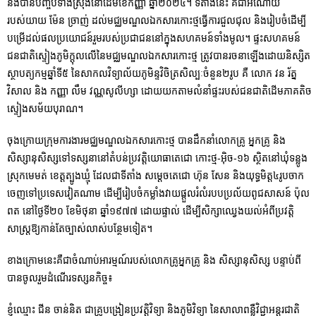
និងបានបញ្ចប់ទាំងស្រុងនៅដើមខែកញ្ញា ឆ្នាំ២០២៤។ ទីតាំងនេះ គឺជាអំណោយ
របស់យាយ ម៉ែន ច្រាញ់ ដល់មជ្ឈមណ្ឌលឯកសារកោះថ្មធ្វើការជួលជុល និងរៀបចំដើម្បី
បម្រើដល់ផលប្រយោជន៍រួមរបស់ប្រជាជននៅក្នុងសហគមន៍ទាំងមូល។ ផ្ទះសហគមន៍
ជនជាតិស្ទៀងភូមិក្តុលលើនៃមជ្ឈមណ្ឌលឯកសារកោះថ្ម ត្រូវបានរចនាឡើងដោយនិស្សិត
ស្ថាបត្យកម្មឆ្នាំទី៥ នៃសាកលវិទ្យាល័យភូមិន្ទវិចិត្រសិល្បៈចំនួន២រូប គឺ លោក វន រ័ត្ន
វិសាល និង កញ្ញា លឹម វណ្ណសូលីហ្សា ដោយយកតាមលំនាំផ្ទះរបស់ជនជាតិដើមភាគតិច
ស្ទៀងសម័យបុរាណ។
ចុងក្រោយក្រុមការងារមជ្ឈមណ្ឌលឯកសារកោះថ្ម បានដឹកនាំលោកគ្រូ អ្នកគ្រូ និង
សិស្សានុសិស្សទៅទស្សនានៅតំបន់ប្រវត្តិយោធាតេជោ កោះថ្ម-អ៊ិច-១៦ ស្ថិតនៅឃុំទន្លូង
ស្រុកមេមត់ ខេត្តត្បូងឃ្មុំ ដែលជាទីតាំង សមេ្តចតេជោ ហ៊ុន សែន និងយុទ្ធមិត្ត៤រូបចាក
ចេញទៅប្រទេសវៀតណាម ដើម្បីរៀបចំកម្លាំងវាយផ្តួលរំលំរបបប្រល័យពូជសាសន៍ ប៉ុល
ពត នៅថ្ងៃទី២០ ខែមិថុនា ឆ្នាំ១៩៧៧ ដោយផ្ទាល់ ដើម្បីសិក្សាឈ្វេងយល់អំពីប្រវត្តិ
សាស្រ្តឱ្យកាន់តែច្បាស់លាស់បន្ថែមទៀត។
ខាងក្រោមនេះគឺជាចំណាប់អារម្មណ៍របស់លោកគ្រូអ្នកគ្រូ និង សិស្សានុសិស្ស បន្ទាប់ពី
បានចូលរួមដំណើរទស្សនកិច្ច៖
ខ្ញុំឈ្មោះ ជីន ចាន់និត ជាគ្រូបង្រៀនប្រវត្តិវិទ្យា និងភូមិវិទ្យា នៃសាលាពន្លឺវិជ្ជាអន្តរជាតិ