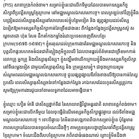
(PIS) សាខាក្រុងកំពង់ចាម។ សម្រាប់ខ្ញុំនេះជាលើកទីមួយដែលបានមកទស្សនកិច្ច
សិក្សាពីប្រវត្តិសាស្រ្តខ្មែរក្រហម នៅមជ្ឈមណ្ឌលឯកសារកោះថ្ម។ ពេលត្រឡប់ទៅវិញខ្ញុំនឹង
បង្រៀនដល់សិស្សានុសិស្សនៅសាលារបស់ខ្ញុំបន្ថែមទៀត និង ផ្សព្វផ្សាយដល់សិស្ស
ឯទៀតឱ្យមកទស្សនកិច្ចសិក្សាកាន់តែច្រើនជាងនេះ ពីកន្លែងកន្លែងប្រវត្តិសាស្រ្តតស៊ូ ស
ម្តេចតេជោ ហ៊ុន សែន ដឹកនាំកងកម្លាំងរំដោះប្រទេសចេញពីរបបខ្មែរ
ក្រហម(១៩៧៥-១៩៧៩)។ ខ្ញុំអរគុណដល់ក្រុមការងារនៃមជ្ឈមណ្ឌលឯកសារកោះថ្ម និង
បុគ្គលិកផ្ទះសហគមន៍ជនជាតិស្ទៀងភូមិក្តុលលើ ដែលបានផ្តល់ព័ត៌មានជាច្រើនមកកាន់
លោកគ្រូ អ្នកគ្រូ និងសិស្សានុសិស្ស។ ខ្ញុំសង្ឃឹមថាលើកក្រោយខ្ញុំនឹងមកទស្សនកិច្ចសិក្សា
នៅទីនេះម្តងទៀត ជាមួយសិស្សានុសិស្ស និង ក្រុមគ្រួសារខ្ញុំ។ ជាចុងក្រោយសូម
សំណូមពរដល់មជ្ឈមណ្ឌលឯកសារកោះថ្ម ជួយផ្សព្វផ្សាយទីតាំងខាងលើឱ្យបានកាន់តែល្អ
ប្រសើរ ពេលសិស្សានុសិស្សចង់ទៅកន្លែងជាក់ស្តែង រកឯកសារដែលកូនសិស្សត្រូវការ
សូមឱ្យក្រុមការងារជួយទៅតាមលទ្ធភាពដែលអាចធ្វើបាន។
ខ្ញុំឈ្មោះ ហឿន ម៉ានី ជាសិស្សថ្នាក់ទី៨ នៃសាលាពន្លឺវិជ្ជាអន្តរជាតិ សាខាខេត្តកំពង់ចាម។
សម្រាប់ខ្ញុំនេះជាលើកទីមួយ ដែលចុះធ្វើដំណើរទស្សនកិច្ចសិក្សាផ្លូវឆ្ងាយ ដល់ទីតាំងមជ្ឈ
មណ្ឌលឯកសារកោះថ្ម ។ ទោះបីឆ្ងាយ តែមិនបានបង្កភាពពិបាកសម្រាប់ខ្ញុំទេ ប៉ុន្តែមាន
ភាពសប្បាយដែលបានទទួលចំណេះដឹងថ្មីៗ តាមគ្រូឧទ្ទេសបង្ហាញណែនាំពីប្រវត្តិសាស្ត្រ
ខ្មែរក្រហម។ ចំណេះដឹងពីរបបខ្មែរក្រហម វាពិតជាធំធេងណាស់ ព្រោះខ្ញុំមិនដឹងថា