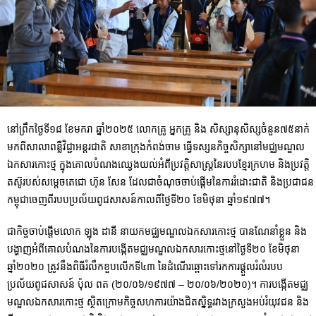
នៅព្រឹកថ្ងៃទី១៨ ខែមករា ឆ្នាំ២០២៥ លោកគ្រូ អ្នកគ្រូ និង សិស្សានុសិស្សចំនួន៧៥នាក់
មកពីសាលាពន្លឺវិជ្ជាអន្តរជាតិ សាខាក្រុងកំពង់ចាម ធ្វើទស្សនកិច្ចសិក្សានៅមជ្ឈមណ្ឌល
ឯកសារកោះថ្ម ក្នុងគោលបំណងឈ្វេងយល់អំពីប្រវត្តិសាស្ត្រនៃរបបខ្មែរក្រហម និងប្រវត្តិ
តស៊ូរបស់សម្តេចតេជោ ហ៊ុន សែន ដែលជាចំណុចចាប់ផ្តើមនៃការរំដោះជាតិ និងប្រជាជន
កម្ពុជាចេញពីរបបប្រល័យពូជសាសន៍កាលពីថ្ងៃទី២០ ខែមិថុនា ឆ្នាំ១៩៧៧។
ជាកិច្ចចាប់ផ្តើមលោក ឡុង ដានី នាយកមជ្ឈមណ្ឌលឯកសារកោះថ្ម បានណែនាំខ្លួន និង
បង្ហាញអំពីគោលបំណងនៃការបង្កើតមជ្ឈមណ្ឌលឯកសារកោះថ្មនៅថ្ងៃទី២០ ខែមិថុនា
ឆ្នាំ២០២០ ត្រូវនឹងពិធីរំលឹកខួបលើកទី៤៣ នៃដំណើរឆ្ពោះទៅរកការផ្តួលរំលំរបប
ប្រល័យពូជសាសន៍ ប៉ុល ពត (២០/០៦/១៩៧៧ – ២០/០៦/២០២០)។ ការបង្កើតមជ្ឈ
មណ្ឌលឯកសារកោះថ្ម ស្ថិតក្រោមកិច្ចសហការយ៉ាងជិតស្និទ្ធរវាងក្រសួងអប់រំយុវជន និង