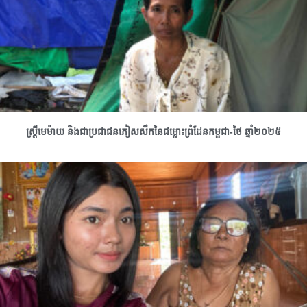
ស្រ្តីមេម៉ាយ និងជាប្រជាជនភៀសសឹកនៃជម្លោះព្រំដែនកម្ពុជា-ថៃ ឆ្នាំ២០២៥