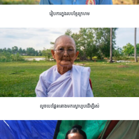
រៀបការក្នុងរបបខ្មែរក្រហម
លួចបេះផ្លែននោងមកស្ងោហូបដើម្បីរស់