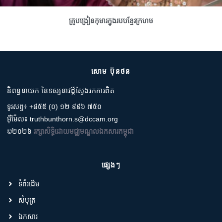
គ្រូបង្រៀនកុមារក្នុងរបបខ្មែរក្រហម
សោម ប៊ុនថន
និពន្ធនាយក នៃទស្សនាវដ្តីស្វែងរកការពិត
ទូរសព្ទ៖ +៨៥៥ (០) ១២ ៩៩៦ ៧៥០
អ៊ីម៉ែល៖ truthbunthorn.s@dccam.org
©២០២៦
រក្សាសិទ្ធិដោយមជ្ឈមណ្ឌលឯកសារកម្ពុជា
ផ្សេងៗ
ទំព័រដើម
សំបុត្រ
ឯកសារ