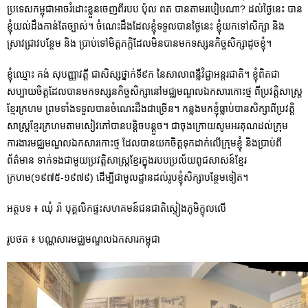
ប្រទេសកម្ពុជាអាចរំដោះខ្លួនចេញពីរបប ប៉ុល ពត បានតាមរបៀបណា? ដល់ថ្ងៃនេះ បាន
ខ្ញុំយល់ដឹងកាន់តែច្បាស់។ ចំណេះដឹងដែលខ្ញុំទទួលបានថ្ងៃនេះ ខ្ញុំយកទៅសិក្សា និង
ស្រាវជ្រាវបន្ថែម និង ប្រាប់ទៅមិត្តភក្តិដែលមិនបានមកទស្សនកិច្ចសិក្សាដូចខ្ញុំ។
ខ្ញុំឈ្មោះ គង់ សុបញ្ញាវត្តី ជាសិស្សថ្នាក់ទី៩ក នៃសាលាពន្លឺវិជ្ជាអន្តរជាតិ។ ខ្ញុំពិតជា
សប្បាយចិត្តដែលបានមកទស្សនកិច្ចសិក្សានៅមជ្ឈមណ្ឌលឯកសារកោះថ្ម ពីប្រវត្តិសាស្រ្ត
ខ្មែរក្រហម ព្រមទាំងទទួលបានចំណេះដឹងជាច្រើន។ កន្លងមកខ្ញុំធ្លាប់បានសិក្សាពីប្រវត្តិ
សាស្រ្តខ្មែរក្រហមតាមសៀវភៅបានបន្តិចបន្តួច។ ជាចុងក្រោយសូមអរគុណដល់ក្រុម
ការងារមជ្ឈមណ្ឌលឯកសារកោះថ្ម ដែលបានយកចិត្តទុកដាក់លើក្រុមខ្ញុំ និងប្រាប់ពី
ព័ត៌មាន ទាក់ទងជាមួយប្រវត្តិសាស្ត្រខ្មែរក្នុងរបបប្រល័យពូជសាសន៍ខ្មែរ
ក្រហម(១៩៧៥-១៩៧៩) ដើម្បីជាមូលដ្ឋានដល់រូបខ្ញុំសិក្សាបន្ថែមទៀត។
អត្ថបទ ៖ ឈុំ រ៉ា បុគ្គលិកផ្ទះសហគមន៍ជនជាតិស្ទៀងភូមិក្តុលលើ
រូបថត ៖ បណ្ណសារមជ្ឈមណ្ឌលឯកសារកម្ពុជា