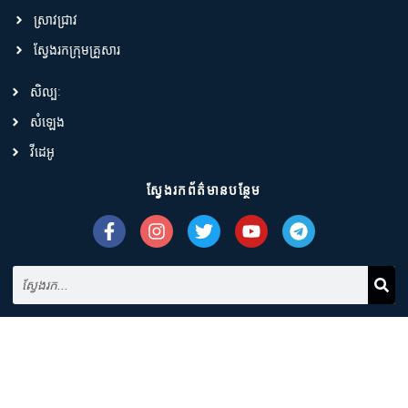
ស្រាវជ្រាវ
ស្វែងរកក្រុមគ្រួសារ
សិល្បៈ
សំឡេង
វីដេអូ
ស្វែងរកព័ត៌មានបន្ថែម