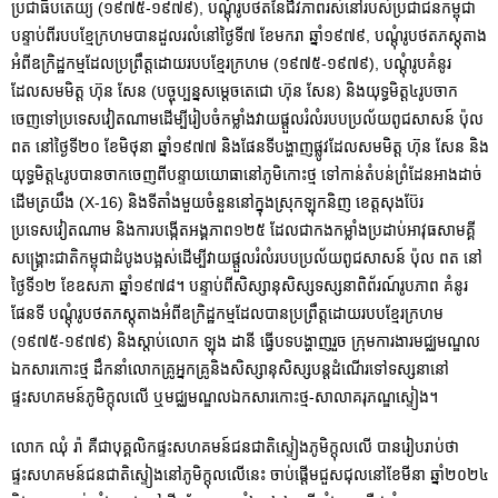
ប្រជាធិបតេយ្យ (១៩៧៥-១៩៧៩), បណ្តុំរូបថតនៃជីវភាពរស់នៅរបស់ប្រជាជនកម្ពុជា
បន្ទាប់ពីរបបខ្មែក្រហមបានដួលរលំនៅថ្ងៃទី៧ ខែមករា ឆ្នាំ១៩៧៩, បណ្តុំរូបថតភស្តុតាង
អំពីឧក្រិដ្ឋកម្មដែលប្រព្រឹត្តដោយរបបខ្មែរក្រហម (១៩៧៥-១៩៧៩), បណ្តុំរូបគំនូរ
ដែលសមមិត្ត ហ៊ុន សែន (បច្ចុប្បន្នសមេ្តចតេជោ ហ៊ុន សែន) និងយុទ្ធមិត្ត៤រូបចាក
ចេញទៅប្រទេសវៀតណាមដើម្បីរៀបចំកម្លាំងវាយផ្តួលរំលំរបបប្រល័យពូជសាសន៍ ប៉ុល
ពត នៅថ្ងៃទី២០ ខែមិថុនា ឆ្នាំ១៩៧៧ និងផែនទីបង្ហាញផ្លូវដែលសមមិត្ត ហ៊ុន សែន និង
យុទ្ធមិត្ត៤រូបបានចាកចេញពីបន្ទាយយោធានៅភូមិកោះថ្ម ទៅកាន់តំបន់ព្រំដែនអាងដាច់
ដើមត្រយឹង (X-16) និងទីតាំងមួយចំនួននៅក្នុងស្រុកឡុកនិញ ខេត្តសុងប៊ែរ
ប្រទេសវៀតណាម និងការបង្កើតអង្គភាព១២៥ ដែលជាកងកម្លាំងប្រដាប់អាវុធសាមគ្គី
សង្គ្រោះជាតិកម្ពុជាដំបូងបង្អស់ដើម្បីវាយផ្តួលរំលំរបបប្រល័យពូជសាសន៍ ប៉ុល ពត នៅ
ថ្ងៃទី១២ ខែឧសភា ឆ្នាំ១៩៧៨។ បន្ទាប់ពីសិស្សានុសិស្សទស្សនាពិព័រណ៍រូបភាព គំនូរ
ផែនទី បណ្តុំរូបថតភស្តុតាងអំពីឧក្រិដ្ឋកម្មដែលបានប្រព្រឹត្តដោយរបបខ្មែរក្រហម
(១៩៧៥-១៩៧៩) និងស្តាប់លោក ឡុង ដានី ធ្វើបទបង្ហាញរួច ក្រុមការងារមជ្ឈមណ្ឌល
ឯកសារកោះថ្ម ដឹកនាំលោកគ្រូអ្នកគ្រូនិងសិស្សានុសិស្សបន្តដំណើរទៅទស្សនានៅ
ផ្ទះសហគមន៍ភូមិក្តុលលើ ឬមជ្ឈមណ្ឌលឯកសារកោះថ្ម-សាលាគរុភណ្ឌស្ទៀង។
លោក ឈុំ រ៉ា គឺជាបុគ្គលិកផ្ទះសហគមន៍ជនជាតិស្ទៀងភូមិក្តុលលើ បានរៀបរាប់ថា
ផ្ទះសហគមន៍ជនជាតិស្ទៀងនៅភូមិក្តុលលើនេះ ចាប់ផ្តើមជួសជុលនៅខែមីនា ឆ្នាំ២០២៤