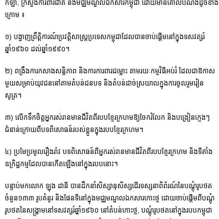
កីឡា, ក្រសួងការពារជាតិ និងមជ្ឈមណ្ឌលឯកសារកម្ពុជា ដោយមានគោលបំណងដូចខាង
ក្រោម ៖
១) បង្ហាញព្រឹត្តិការណ៍ប្រវត្តិសាស្ត្រប្រទេសកម្ពុជាដែលបានចាប់ផ្តើមនៅក្នុងទសវត្សរ៍
ឆ្នាំ១៩៦០ ដល់ឆ្នាំ១៩៩០។
២) ពង្រឹងការកសាងសន្តិភាព និងការការពារជម្លោះ តាមរយៈកម្មវិធីអប់រំ ដែលជាឱកាស
មួយសម្រាប់យុវជននៅតាមតំបន់ជនបទ និងតំបន់ដាច់ស្រយាលក្នុងការចូលរួមរៀន
សូត្រ។
៣) លើកទឹកចិត្តអ្នករស់រានមានជីវិតពីរបបខ្មែរក្រហមឱ្យចែករំលែក និងបង្រៀនក្មេងៗ
ជំនាន់ក្រោយពីបទពិសោធន៍របស់ខ្លួនក្នុងរបបខ្មែរក្រហម។
៤) ប្រមែប្រមូលរឿងរ៉ាវ បទពិសោធន៍ពីអ្នករស់រានមានជីវិតពីរបបខ្មែរក្រហម និងទីតាំង
ឧក្រិដ្ឋកម្មដែលបានកើតឡើងនៅក្នុងរបបនោះ។
បន្ទាប់មកលោក ឡុង ដានី បានដឹកនាំសិស្សានុសិស្សដើរទស្សនាពិព័រណ៍នៃបណ្តុំរូបថត
ចំនួន១៣៣ រូបគំនូរ និងផែនទីនៅក្នុងមជ្ឈមណ្ឌលឯកសារកោះថ្ម ដោយចាប់ផ្តើមពីបណ្តុំ
រូបថតនៃសង្គ្រាមនៅទសវត្សរ៍ឆ្នាំ១៩៦០ នៅតំបន់កោះថ្ម, បណ្តុំរូបថតនៅក្នុងរបបកម្ពុជា