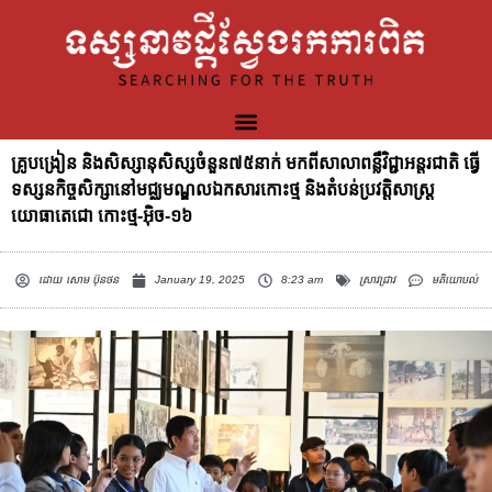
គ្រូបង្រៀន និងសិស្សានុសិស្សចំនួន៧៥នាក់ មកពីសាលាពន្លឺវិជ្ជាអន្តរជាតិ ធ្វើ
ទស្សនកិច្ចសិក្សានៅមជ្ឈមណ្ឌលឯកសារកោះថ្ម និងតំបន់ប្រវត្តិសាស្រ្ត
យោធាតេជោ កោះថ្ម-អ៊ិច-១៦
ដោយ
សោម ប៊ុនថន
January 19, 2025
8:23 am
ស្រាវជ្រាវ
មតិយោបល់