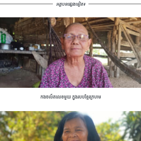
អត្ថបទផ្សេងទៀត៖
កងចល័តលេខមួយ ក្នុងរបបខ្មែរក្រហម