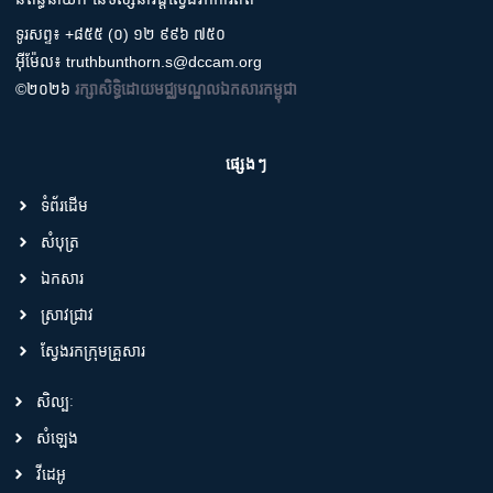
ទូរសព្ទ៖ +៨៥៥ (០) ១២ ៩៩៦ ៧៥០
អ៊ីម៉ែល៖ truthbunthorn.s@dccam.org
©២០២៦
រក្សាសិទ្ធិដោយមជ្ឈមណ្ឌលឯកសារកម្ពុជា
ផ្សេងៗ
ទំព័រដើម
សំបុត្រ
ឯកសារ
ស្រាវជ្រាវ
ស្វែងរកក្រុមគ្រួសារ
សិល្បៈ
សំឡេង
វីដេអូ