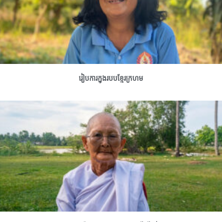
រៀបការក្នុងរបបខ្មែរក្រហម