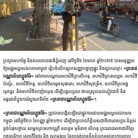
ក្រសួងមហាផ្ទៃ និងសាលារាជធានីភ្នំពេញ នៅថ្ងៃទី៦ ខែមករា ឆ្នាំ២០២៥ បានអនុញ្ញាត
ឱ្យមជ្ឈមណ្ឌលឯកសារកម្ពុជា រៀបចំលើកស្លាកសញ្ញាបង្ហាញផ្លូវ និងស្លាកឈ្មោះ
«ព្រះរាជ
បណ្ណាល័យហ្លួងម៉ែ»
នៅតាមបណ្តោយមហាវិថីព្រះសីហនុ, មហាវិថីព្រះនរោត្តម, មហាវិថី
ប៉ាស្ទ័រ , មហាវិថីកែនូ, មហាវិថីសម្ដេចសុធារស, មហាវិថីសុរាម្រិត, មហាវិថីព្រះអង្គ
យុគន្ធរ និងមហាវិថីឧកញ៉ាឈុន ដើម្បីបង្កលក្ខណៈងាយស្រួលដល់ភ្ញៀវជាតិ និង
អន្តរជាតិក្នុងការស្វែងរកទីតាំង
«ព្រះរាជបណ្ណាល័យហ្លួងម៉ែ»
។
«ព្រះរាជបណ្ណាល័យហ្លួងម៉ែ»
ត្រូវបានបង្កើតឡើងជាផ្លូវការដោយមជ្ឈមណ្ឌលឯកសារ
កម្ពុជា នៅថ្ងៃទី២១​ ខែកញ្ញា ឆ្នាំ២០២០ ដើម្បីជាព្រះរាជកិត្តិយសជាទីគោរពសក្ការៈដ៏ខ្ពស់
ខ្ពង់បំផុសថ្វាយ សម្ដេចព្រះមហាក្សត្រី នរោត្តម មុនិនាថ សីហនុ ព្រះវររាជមាតាជាតិខ្មែរ
ក្នុងសេរីភាព សេចក្ដីថ្លៃថ្នូរ និង សុភមង្គល ដែលទ្រង់បានខិតខំយកអស់ព្រះកាយពល