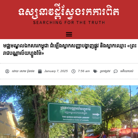
មជ្ឈមណ្ឌលឯកសារកម្ពុជា ដំឡើងស្លាកសញ្ញាបង្ហាញផ្លូវ និងស្លាកឈ្មោះ «ព្រះ
រាជបណ្ណាល័យហ្លួងម៉ែ»
ដោយ
សោម ប៊ុនថន
January 7, 2025
7:56 am
ស្រាវជ្រាវ
មតិយោបល់