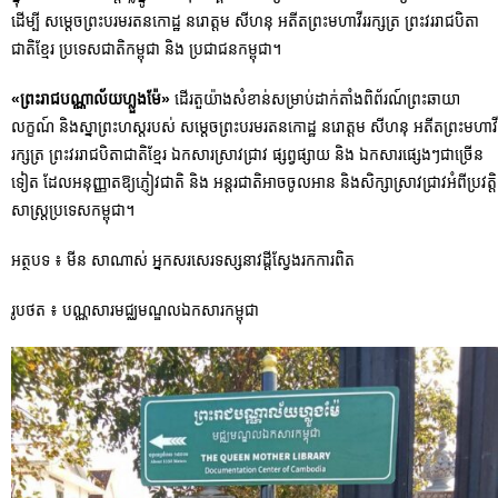
ដើម្បី សម្ដេចព្រះបរមរតនកោដ្ឋ នរោត្តម សីហនុ អតីតព្រះមហាវីររក្សត្រ ព្រះវររាជបិតា
ជាតិខ្មែរ ប្រទេសជាតិកម្ពុជា និង ប្រជាជនកម្ពុជា។
«ព្រះរាជបណ្ណាល័យហ្លួងម៉ែ»
ដើរតួយ៉ាងសំខាន់សម្រាប់ដាក់តាំងពិព័រណ៍ព្រះឆាយា
លក្ខណ៍ និងស្នាព្រះហស្តរបស់ សម្ដេចព្រះបរមរតនកោដ្ឋ នរោត្តម សីហនុ អតីតព្រះមហាវី
រក្សត្រ ព្រះវររាជបិតាជាតិខ្មែរ ឯកសារស្រាវជ្រាវ ផ្សព្វផ្សាយ និង ឯកសារផ្សេងៗជាច្រើន
ទៀត ដែលអនុញ្ញាតឱ្យភ្ញៀវជាតិ និង អន្តរជាតិអាចចូលអាន និងសិក្សាស្រាវជ្រាវអំពីប្រវត្តិ
សាស្រ្តប្រទេសកម្ពុជា។
អត្ថបទ ៖ មីន សាណាស់ អ្នកសរសេរទស្សនាវដ្តីស្វែងរកការពិត
រូបថត ៖ បណ្ណសារមជ្ឈមណ្ឌលឯកសារកម្ពុជា