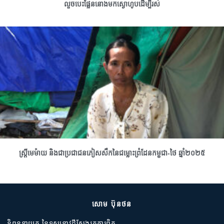
លួចបេះផ្លែននោងមកស្ងោហូបដើម្បីរស់
ស្រ្តីមេម៉ាយ និងជាប្រជាជនភៀសសឹកនៃជម្លោះព្រំដែនកម្ពុជា-ថៃ ឆ្នាំ២០២៥
សោម ប៊ុនថន
និពន្ធនាយក នៃទស្សនាវដ្តីស្វែងរកការពិត