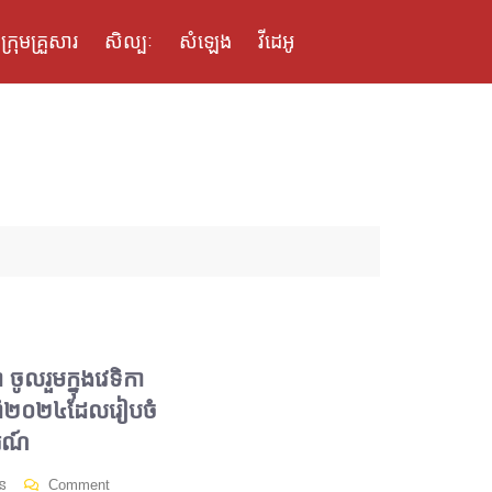
ក្រុមគ្រួសារ
សិល្បៈ
សំឡេង
វីដេអូ
ូលរួមក្នុងវេទិកា
ឆ្នាំ២០២៤ដែលរៀបចំ
រណ៍
ន
Comment