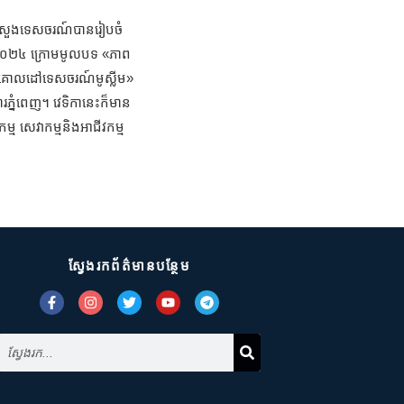
ះក្រសួងទេសចរណ៍បានរៀបចំ
្នាំ២០២៤ ក្រោមមូលបទ «ភាព
ិងគោលដៅទេសចរណ៍មូស្លីម»
រភ្នំពេញ។ វេទិកានេះក៏មាន
ម្ម សេវាកម្មនិងអាជីវកម្ម
ស្វែងរកព័ត៌មានបន្ថែម