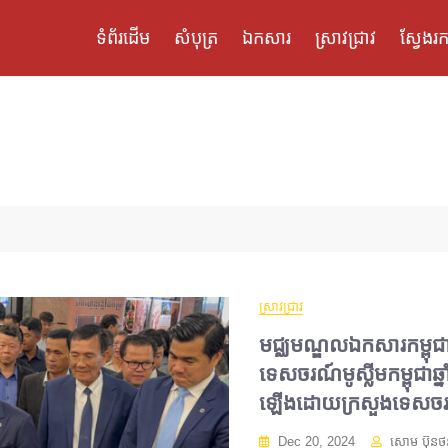
ទំព័រដើម
សំបុត្រ
ឯកសារ
ស្រាវជ្រាវ
ស្វែងរក
ស្រាវជ្រាវ
មជ្ឈមណ្ឌលឯកសារកម្ពុជា ច
ទេសចរណ៍មូស្លីមកម្ពុជា
ឡើងដោយក្រសួងទេសច
Dec 20, 2024
សោម ប៊ុនថ