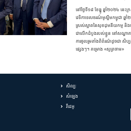
នៅថ្ងៃទី១៨ ខែធ្នូ ឆ្នាំ២០២៤ នេ
វេទិកា​ទេសចរណ៍មូស្លីមកម្ពុជា ឆ
ស្រស់ស្អាតនៃសុខដុមនីយកម្ម ន
ជាលើកដំបូង​របស់ខ្លួន នៅសណ្ឋាគា
ការចូលរួមតាំងពិព័រណ៌ដូចជា សិប្បក
ផ្សេងៗ។ គម្រោង «សូត្រចាម»
សិល្បៈ
សំឡេង
វីដេអូ