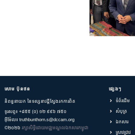
សោម ប៊ុនថន
ផ្សេងៗ
ទំព័រដើម
និពន្ធនាយក នៃទស្សនាវដ្តីស្វែងរកការពិត
សំបុត្រ
ទូរសព្ទ៖ +៨៥៥ (០) ១២ ៩៩៦ ៧៥០
អ៊ីម៉ែល៖ truthbunthorn.s@dccam.org
ឯកសារ
©២០២៦
រក្សាសិទ្ធិដោយមជ្ឈមណ្ឌលឯកសារកម្ពុជា
ស្រាវជ្រាវ