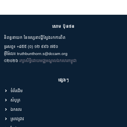
សោម ប៊ុនថន
និពន្ធនាយក នៃទស្សនាវដ្តីស្វែងរកការពិត
ទូរសព្ទ៖ +៨៥៥ (០) ១២ ៩៩៦ ៧៥០
អ៊ីម៉ែល៖ truthbunthorn.s@dccam.org
©២០២៦
រក្សាសិទ្ធិដោយមជ្ឈមណ្ឌលឯកសារកម្ពុជា
ផ្សេងៗ
ទំព័រដើម
សំបុត្រ
ឯកសារ
ស្រាវជ្រាវ