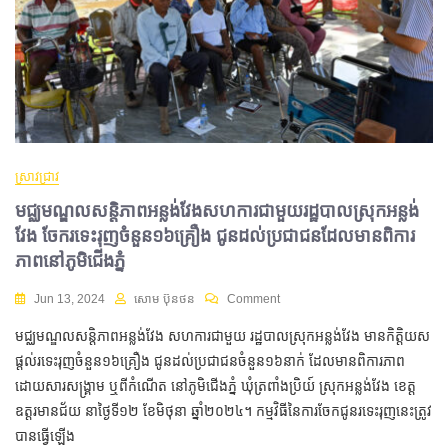
ស្រាវជ្រាវ
មជ្ឈមណ្ឌលសន្តិភាពអន្លង់វែងសហការជាមួយរដ្ឋបាលស្រុកអន្លង់
វែង ចែករទេះរុញចំនួន១៦គ្រឿង ជូនដល់ប្រជាជនដែលមានពិការ
ភាពនៅភូមិជើងភ្នំ
Jun 13, 2024
សោម ប៊ុនថន
Comment
មជ្ឈមណ្ឌលសន្តិភាពអន្លង់វែង សហការជាមួយ រដ្ឋបាលស្រុកអន្លង់វែង មានកិតិ្តយស
ផ្តល់រទេះរុញចំនួន១៦គ្រឿង ជូនដល់ប្រជាជនចំនួន១៦នាក់ ដែលមានពិការភាព
ដោយសារសង្រ្គាម ឬពីកំណើត នៅភូមិជើងភ្នំ ឃុំត្រពាំងប្រិយ៍ ស្រុកអន្លង់វែង ខេត្ត
ឧត្តរមានជ័យ នាថ្ងៃទី១២ ខែមិថុនា ឆ្នាំ២០២៤។ កម្មវិធីនៃការចែកជូនរទេះរុញនេះត្រូវ
បានធ្វើឡើង