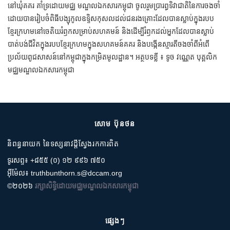
នៅឃុំគគរ គាំទ្រដោយមជ្ឈ មណ្ឌលឯកសារកម្ពុជា ចូលរួមប្រារព្ធទិវាជាតិនៃការចងចាំ
ដោយបានរៀបចំពិធីបង្សុកូលឧទ្ទិសកុសលដល់ជនរងគ្រោះដែលបានស្លាប់ក្នុងរបប
ខ្មែរក្រហមនៅចេតិយរំឭកសម្រាប់សហគមន៍ និងដើម្បីរំឭកដល់អ្នកដែលបានស្លាប់
បាត់បង់ជីវិតក្នុងរបបខ្មែរក្រហមក្នុងសហគមន៍គគរ និងបង្កើនស្មារតីចងចាំពីអំពើ
ប្រល័យពូជសាសន៍នៅកម្ពុជាក្នុងកម្រិតមូលដ្ឋាន។ អត្ថបទខ្លី ៖ ទូច វណ្ណេត បុគ្គលិក
មជ្ឈមណ្ឌលឯកសារកម្ពុជា
សោម ប៊ុនថន
និពន្ធនាយក នៃទស្សនាវដ្តីស្វែងរកការពិត
ទូរសព្ទ៖ +៨៥៥ (០) ១២ ៩៩៦ ៧៥០
អ៊ីម៉ែល៖ truthbunthorn.s@dccam.org
©២០២៦
រក្សាសិទ្ធិដោយមជ្ឈមណ្ឌលឯកសារកម្ពុជា
ផ្សេងៗ