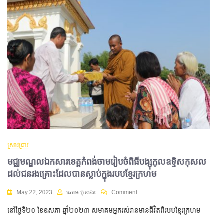
ស្រាវជ្រាវ
មជ្ឈមណ្ឌលឯកសារខេត្តកំពង់ចាមរៀបចំពិធីបង្សុកូលឧទ្ទិសកុសល
ដល់ជនរងគ្រោះដែលបានស្លាប់ក្នុងរបបខ្មែរក្រហម
May 22, 2023
សោម ប៊ុនថន
Comment
នៅថ្ងៃទី២០ ខែឧសភា ឆ្នាំ២០២៣ សមាគមអ្នករស់រានមានជីវិតពីរបបខ្មែរក្រហម