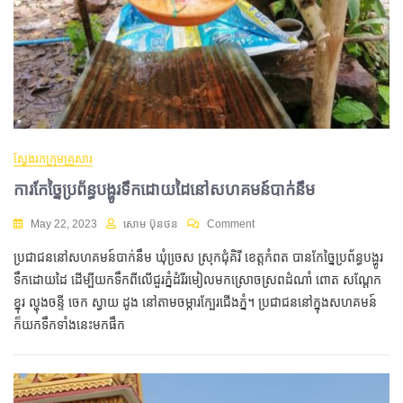
ស្វែងរកក្រុមគ្រួសារ
ការកែច្នៃប្រព័ន្ធបង្ហូរទឹកដោយដៃនៅសហគមន៍បាក់នឹម
May 22, 2023
សោម ប៊ុនថន
Comment
ប្រជាជននៅសហគមន៍បាក់នឹម ឃុំចេ្រស ស្រុកជុំគិរី ខេត្តកំពត បានកែច្នៃប្រព័ន្ធបង្ហូរ
ទឹកដោយដៃ ដើម្បីយកទឹកពីលើជួរភ្នំដំរីរមៀលមកស្រោចស្រពដំណាំ ពោត​ សណ្តែក
ខ្នុរ ល្ហុង​ចន្ទី ចេក ស្វាយ ដូង នៅតាមចម្ការក្បែរជើងភ្នំ។ ប្រជាជននៅក្នុងសហគមន៍
ក៏យកទឹកទាំងនេះមកផឹក