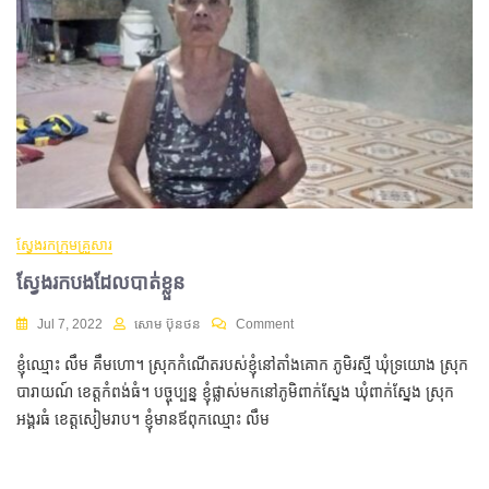
ស្វែងរកក្រុមគ្រួសារ
ស្វែងរកបងដែលបាត់ខ្លួន
Jul 7, 2022
សោម ប៊ុនថន
Comment
ខ្ញុំឈ្មោះ លឹម គឹមហោ។ ស្រុកកំណើតរបស់ខ្ញុំនៅតាំងគោក ភូមិរស្មី ឃុំទ្រយោង ស្រុក
បារាយណ៍ ខេត្តកំពង់ធំ។ បច្ចុប្បន្ន ខ្ញុំផ្លាស់មកនៅភូមិពាក់ស្នែង ឃុំពាក់ស្នែង ស្រុក
អង្គរធំ ខេត្តសៀមរាប។ ខ្ញុំមានឪពុកឈ្មោះ លឹម