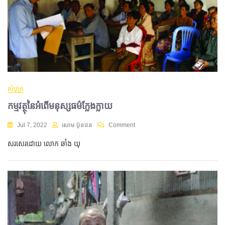
សំបុត្រ
កម្មវត្ថុនៃអំពើមនុស្សធម៌ក្លែងក្លាយ
Jul 7, 2022
សោម ប៊ុនថន
Comment
សរសេរដោយ លោក ឆាំង យុ