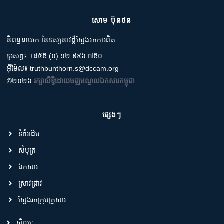
សោម ប៊ុនថន
និពន្ធនាយក នៃទស្សនាវដ្តីស្វែងរកការពិត
ទូរសព្ទ៖ +៨៥៥ (០) ១២ ៩៩៦ ៧៥០
អ៊ីម៉ែល៖ truthbunthorn.s@dccam.org
©២០២៦
រក្សាសិទ្ធិដោយមជ្ឈមណ្ឌលឯកសារកម្ពុជា
ផ្សេងៗ
ទំព័រដើម
សំបុត្រ
ឯកសារ
ស្រាវជ្រាវ
ស្វែងរកក្រុមគ្រួសារ
សិល្បៈ