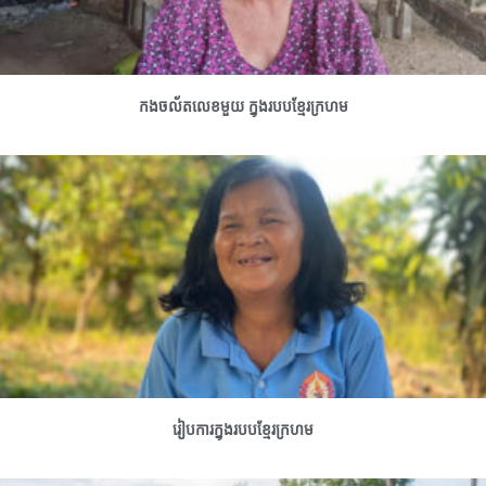
កងចល័តលេខមួយ ក្នុងរបបខ្មែរក្រហម
រៀបការក្នុងរបបខ្មែរក្រហម