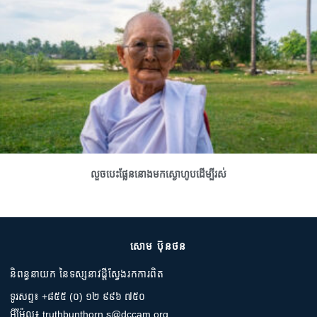
លួចបេះផ្លែននោងមកស្ងោហូបដើម្បីរស់
សោម ប៊ុនថន
និពន្ធនាយក នៃទស្សនាវដ្តីស្វែងរកការពិត
ទូរសព្ទ៖ +៨៥៥ (០) ១២ ៩៩៦ ៧៥០
អ៊ីម៉ែល៖ truthbunthorn.s@dccam.org