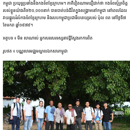
កម្ពុជា ប្រយុទ្ធប្រឆាំងនឹងកងទ័ពខ្មែរក្រហម។ ភាគីវៀតណាមជឿជាក់ថា កងទ័ពស្ម័គ្រចិត្ត
របស់ខ្លួនយ៉ាងតិច២០,០០០នាក់ បានបាត់បង់ជីវិតក្នុងសង្គ្រាមនៅកម្ពុជា នៅពេលដែល
វាយផ្តួលរំលំកងទ័ពខ្មែរក្រហម និងរបបកម្ពុជាប្រជាធិបតេយ្យ​របស់ ប៉ុល ពត នៅថ្ងៃទី៧
ខែមករា ឆ្នាំ១៩៧៩។
អត្ថបទ ៖ មីន សាណាស់ អ្នកសរសេរទស្សនាវដ្តីស្វែងរកការពិត
រូបថត ៖ បណ្ណសារមជ្ឈមណ្ឌលឯកសារកម្ពុជា