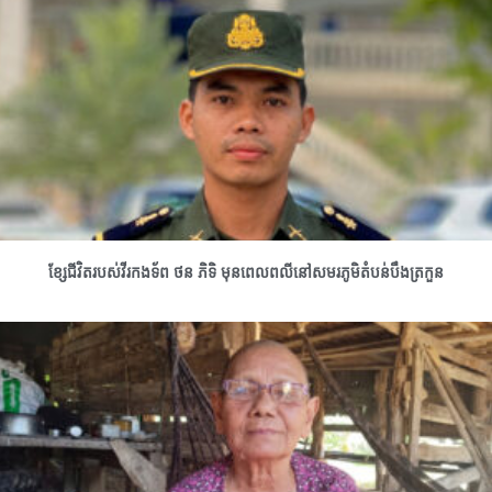
ខ្សែជីវិតរបស់វីរកងទ័ព ថន ភិទិ មុនពេលពលីនៅសមរភូមិតំបន់បឹងត្រកួន