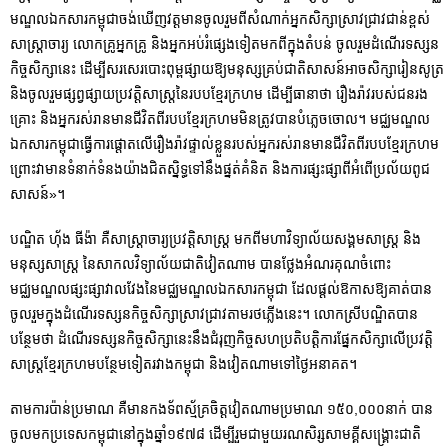
មណ្ឌល​ឯកសារកម្ពុជាចង់ឃើញវត្ដមានចូលរួមពីសំណាក់អ្នកសិក្សាស្រាវ​ជ្រាវជាន់ខ្ពស់
សាស្រ្តាចារ្យ លោកគ្រូអ្នកគ្រូ និងអ្នកអប់រំផ្សេងទៀតមកពីក្នុងតំបន់ ចូលរួមដំណើរទស្សន
កិច្ចសិក្សានេះ ដើម្បីសរសេរបោះពុម្ពផ្សាយឱ្យមនុស្សគ្រប់ជាតិសាសន៍អាចសិក្សារៀនសូត្រ
និងចូលរួមផ្សព្វផ្សាយប្រវត្តិ​សាស្រ្តនៃរបបខ្មែរក្រហម ដើម្បីធានាថា រឿងរ៉ាវរបស់ជនរង
គ្រោះ និងអ្នករស់រានមានជីវិតពីរបបខ្មែរក្រហ​មមិនត្រូវបានបំភ្លេចចោល។ មជ្ឈមណ្ឌល
ឯកសារកម្ពុជា​ធ្វើការផ្តោត​លើ​រឿងរ៉ាវ​ផ្ទាល់​ខ្លួន​របស់អ្នករស់រានមានជីវិតពីរបបខ្មែរក្រហម
ព្រោះ​វា​មាន​ទំនាក់ទំនង​យ៉ាងជិតស្និទ្ធ​ទៅ​នឹងផ្នត់គំនិត ​និង​ការ​ផ្សះផ្សា​ពី​អំពើ​ប្រល័យពូជ
សាសន៍»។
បណ្ឌិត ហុ័ង ធីង៉ា គឺសាស្រ្តាចារ្យប្រវត្តិសាស្រ្ត មកពីមហាវិទ្យាល័យសង្គមសាស្រ្ត និង
មនុស្សសាស្ត្រ នៃសាកលវិទ្យាល័យជាតិវៀតណាម បានថ្លែងអំណរគុណចំពោះ
មជ្ឈមណ្ឌលផ្សះផ្សាវាលវែងនៃមជ្ឈមណ្ឌលឯកសារកម្ពុជា ដែលផ្ដល់ឱកាសឱ្យគាត់បាន
ចូលរួមក្នុងដំណើរទស្សនកិច្ចសិក្សាស្រាវជ្រាវតាមរថភ្លើងនេះ។ លោក​ស្រី​បណ្ឌិតបាន​
បន្ថែម​ថា ដំណើរ​ទស្សនកិច្ចសិក្សា​នេះ​នឹង​ជំរុញ​កិច្ច​សហប្រតិបត្តិការ​ផ្នែក​សិក្សាលើប្រវត្តិ
សាស្រ្តខ្មែរក្រហម​បន្ថែម​ទៀត​រវាង​កម្ពុជា និង​វៀតណាម​ទៅ​ថ្ងៃ​អនាគត។
តាមការប៉ាន់ប្រមាណ គឺមានកងទ័ពស្ម័គ្រចិត្តវៀតណាមប្រមាណ ១៥០,០០០នាក់ បាន
ចូលមកប្រទេសកម្ពុជានៅក្នុងឆ្នាំ១៩៧៨ ដើម្បីរួមជាមួយរណសិរ្សសាមគ្គីសង្រ្គោះជាតិ