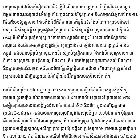
អ្នកស្រាវជ្រាវជាន់ខ្ពស់វៀតណាមនឹងធ្វើដំណើរតាមរថយន្តក្រុង ដើម្បីទៅទស្សនាស្តូប
តម្កល់ធាតុជនរងគ្រោះនៃអំពើប្រល័យពូជសាសន៍ខ្មែរក្រហម និងសម្ភាសន៍អ្នករស់រានមាន
ជីវិតពីរបបខ្មែរក្រហម ដែលដឹងអំពីព័ត៌មានពាក់ព័ន្ធនឹងទីតាំងទាំងនោះ ព្រមទាំងទៅ
ទស្សនាទីតាំងប្រវត្តិសាស្ត្រផ្សេងទៀត រួមមាន ទីតាំងប្រវត្តិសាស្ត្រយោធាតេជោភ្នំមាន់
(A4) និងទីតាំងប្រវត្តិសាស្ត្រយោធាតេជោ ស្ពានជ័យជម្នះ ដែលជាអតីតទីស្នាក់ការ
កណ្តាល និងជាសមរភូមិប្រយុទ្ធដ៏ស្វិតស្វាញរវាងកងកម្លាំងសាធារណរដ្ឋប្រជាមានិត
កម្ពុជា ដែលជាសម្ព័ន្ធមិត្តជាមួយកងទ័ពស្ម័គ្រចិត្តវៀតណាម និងកងទ័ព​ខ្មែរ​ក្រហម។ នៅ
ទីនោះ សាស្រ្តាចារ្យប្រវត្តិសាស្រ្តវៀតណាម និងអ្នកសិក្សាស្រាវជ្រាវជាន់ខ្ពស់វៀតណាម
នឹងជួបសម្ភាសន៍ជាមួយអតីតកងទ័ពស្ម័គ្រចិត្តវៀតណាមពីរនាក់ ដែលបច្ចុប្បន្នរស់នៅ
ស្រុកវាលវែង ដើម្បីឈ្វេងយល់អំពីរឿងរ៉ាវជីវិតក្នុងសមរភូមិរបស់គាត់។
ចាប់ពីដើមឆ្នាំ២០២៤ មជ្ឈមណ្ឌលឯកសារកម្ពុជាបានរៀបចំដំណើរទស្សនកិច្ចសិក្សា
តាមរយៈផ្លូវរថភ្លើង យ៉ាងហោចណាស់១៧ដងរួចមកហើយ ផ្តោតលើប្រធានបទ «ការ
ជម្លៀសប្រជាជនដោយបង្ខំក្នុងដំណាក់កាលលើកទី២ និងទី៣ ក្នុងរបបខ្មែរក្រហម
(១៩៧៥-១៩៧៩)» ដោយមានការចូលរួមពីយុវជនសរុបចំនួន ១,០៦៦នាក់។ ប៉ុន្តែនេះ​
គឺជា​លើក​ទី​មួយ​ហើយ​ដែល​សាស្រ្តាចារ្យ និងអ្នក​សិក្សាស្រាវជ្រាវជាន់ខ្ពស់ជនជាតិបរទេស​
ត្រូវ​បាន​អញ្ជើញឱ្យចូលរួមសិក្សាស្រាវជ្រាវពីប្រវត្តិសាស្រ្តខ្មែរក្រហម តាមរយៈផ្លូវរថភ្លើង។
ទីក្រុងហាណូយ គឺជាចំណុចចាប់ផ្តើមនៃដំណើរទស្សនកិច្ចសិក្សាស្រាវជ្រាវនេះ ហើយមជ្ឈ​