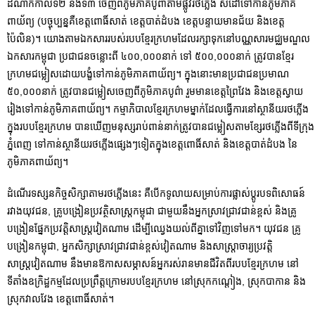
ដំណាក់កាលទី២ និងទី៣ ចេញពីភូមិភាគបូព៌ាតាមផ្លូវរថភ្លើង សំដៅទៅកាន់ភូមិភាគ
ពាយ័ព្យ (បច្ចុប្បន្នគឺខេត្តពោធិ៍សាត់ ខេត្តបាត់ដំបង ខេត្តបន្ទាយមានជ័យ និងខេត្ត
ប៉ៃលិន)។ យោងតាមឯកសាររបស់របបខ្មែរក្រហមដែលរក្សាទុកនៅបណ្ណសារមជ្ឈមណ្ឌល
ឯកសារកម្ពុជា ប្រជាជនចន្លោះពី ៤០០,០០០នាក់ ទៅ ៥០០,០០០នាក់ ត្រូវបានខ្មែរ
ក្រហមជម្លៀសដោយបង្ខំទៅកាន់ភូមិភាគពាយ័ព្យ។ ក្នុងនោះមានប្រជាជនប្រមាណ
៥០,០០០នាក់ ត្រូវបានជម្លៀសចេញពីភូមិភាគបូព៌ា រួមមានខេត្តព្រៃវែង និងខេត្តស្វាយ
រៀងទៅកាន់ភូមិភាគពាយ័ព្យ។ កម្មាភិបាលខ្មែរក្រហមម្នាក់ដែលធ្វើការនៅស្ថានីយរថភ្លើង
ក្នុងរបបខ្មែរក្រហម បានឃើញមនុស្សរាប់ពាន់នាក់ត្រូវបានជម្លៀសតាមខ្សែរថភ្លើងពីទីក្រុង
ភ្នំពេញ ទៅកាន់ស្ថានីយរថភ្លើងផ្សេងៗទៀតក្នុងខេត្តពោធិ៍សាត់ និងខេត្តបាត់ដំបង នៃ
ភូមិភាគពាយ័ព្យ។
ដំណើរទស្សនកិច្ចសិក្សាតាមរថភ្លើងនេះ គឺបើកទូលាយសម្រាប់ការផ្លាស់ប្តូរបទពិសោធន៍
រវាងយុវជន, គ្រូបង្រៀនប្រវត្ថិសាស្រ្តកម្ពុជា ជាមួយនឹងអ្នកស្រាវជ្រាវជាន់ខ្ពស់ និងគ្រូ
បង្រៀនផ្នែកប្រវត្តិសាស្រ្តវៀតណាម ដើម្បីឈ្វេងយល់ពីគ្នាទៅវិញទៅមក។ យុវជន គ្រូ
បង្រៀនកម្ពុជា, អ្នកសិក្សាស្រាវជ្រាវជាន់ខ្ពស់វៀតណាម និងសាស្រ្តាចារ្យប្រវត្តិ
សាស្រ្តវៀតណាម នឹងមានឱកាសសម្ភាសន៍អ្នករស់រានមានជីវិតពីរបបខ្មែរក្រហម នៅ
ទីតាំងឧក្រិដ្ឋកម្មដែលប្រព្រឹត្តក្រោមរបបខ្មែរក្រហម នៅស្រុកកណ្តៀង, ស្រុកបាកាន និង
ស្រុកវាលវែង ខេត្តពោធិ៍សាត់។