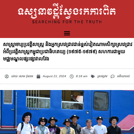
សាស្រ្តាចារ្យប្រវត្តិសាស្រ្ត និងអ្នកស្រាវជ្រាវជាន់ខ្ពស់វៀតណាមសិក្សាស្រាវជ្រាវ
អំពីប្រវត្តិសាស្រ្តកម្ពុជាប្រជាធិបតេយ្យ (១៩៧៥-១៩៧៩) សហការជាមួយ
មជ្ឈមណ្ឌលផ្សះផ្សាវាលវែង
ដោយ
សោម ប៊ុនថន
August 21, 2024
8:18 am
ស្រាវជ្រាវ
មតិយោបល់