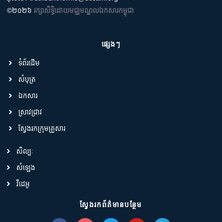
©២០២៦
រក្សាសិទ្ធិដោយមជ្ឈមណ្ឌលឯកសារកម្ពុជា
ផ្សេងៗ
ទំព័រដើម
សំបុត្រ
ឯកសារ
ស្រាវជ្រាវ
ស្វែងរកក្រុមគ្រួសារ
សិល្បៈ
សំឡេង
វីដេអូ
ស្វែងរកព័ត៌មានបន្ថែម