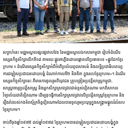
សប្តាហ៍នេះ មជ្ឈមណ្ឌលផ្សះផ្សាវាលវែង នៃមជ្ឈមណ្ឌលឯកសារកម្ពុជា រៀបចំដំណើរ
ទស្សនកិច្ចសិក្សាលើកទី១៨ តាមរយៈផ្លូវរថភ្លើងដោយផ្តោតលើប្រធានបទ «ផ្លូវដែកខ្មែរ
ក្រហម ៖ ដំណើរទស្សនកិច្ចសិក្សាអំពីអំពើប្រល័យពូជសាសន៍ និងលទ្ធិប្រជាធិបតេយ្យ
ការជម្លៀសប្រជាជនដោយបង្ខំ ដំណាក់កាលទី២ និងទី៣ ក្នុងរបបខ្មែរក្រហម»។ ដំណើរ
ទស្សនកិច្ចសិក្សានេះ គឺមានការចូលរួមពីយុវជន គ្រូបង្រៀនប្រវត្តិសាស្រ្តកម្ពុជា,
សាស្រ្តាចារ្យប្រវត្តិសាស្រ្ត និងអ្នកសិក្សាស្រាវជ្រាវជាន់ខ្ពស់វៀតណាម មកពីសាកល
វិទ្យាល័យជាតិវៀតណាម ដើម្បចុះធ្វើការសិក្សាស្រាវជ្រាវលើប្រវត្តិសាស្រ្តខ្មែរក្រហម និង
រឿងរ៉ាវរបស់កងទ័ពស្ម័គ្រចិត្តវៀតណាមដែលបានចូលរួមប្រយុទ្ធក្នុងសង្រ្គាមផ្តួលរំលំរបប
ខ្មែរក្រហម។
ចាប់ពីចុងឆ្នាំ១៩៧៥ ដល់ឆ្នាំ១៩៧៨ ខ្មែរក្រហមបានជម្លៀសប្រជាជនដោយបង្ខំក្នុង