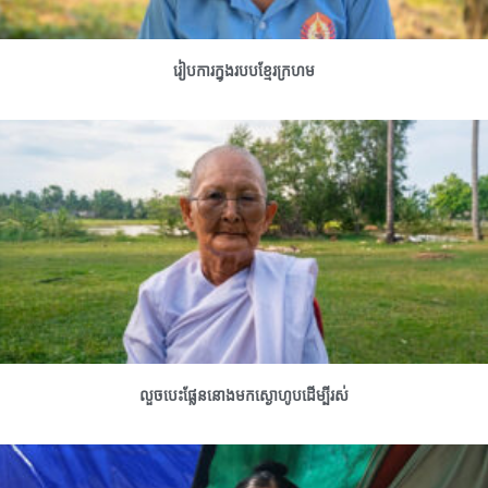
រៀបការក្នុងរបបខ្មែរក្រហម
លួចបេះផ្លែននោងមកស្ងោហូបដើម្បីរស់