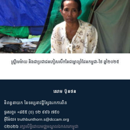
ស្រ្តីមេម៉ាយ និងជាប្រជាជនភៀសសឹកនៃជម្លោះព្រំដែនកម្ពុជា-ថៃ ឆ្នាំ២០២៥
សោម ប៊ុនថន
និពន្ធនាយក នៃទស្សនាវដ្តីស្វែងរកការពិត
ទូរសព្ទ៖ +៨៥៥ (០) ១២ ៩៩៦ ៧៥០
អ៊ីម៉ែល៖ truthbunthorn.s@dccam.org
©២០២៦
រក្សាសិទ្ធិដោយមជ្ឈមណ្ឌលឯកសារកម្ពុជា