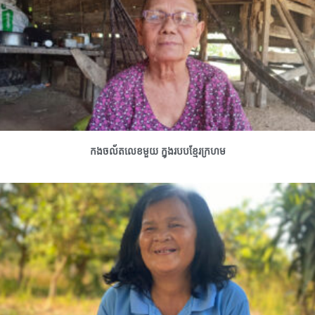
កងចល័តលេខមួយ ក្នុងរបបខ្មែរក្រហម