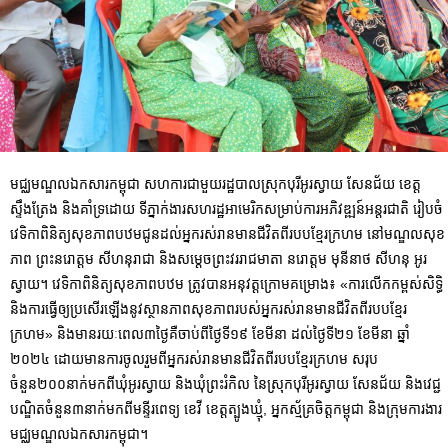
មជ្ឈមណ្ឌលឯកសារកម្ពុជា សហការជាមួយរដ្ឋបាលស្រុកបុរីអូរស្វាយ សែនជ័យ ខេត្ត
ស្ទឹងត្រែង និងគាំទ្រដោយ ទីភ្នាក់ងារសហរដ្ឋអាមេរិកសម្រាប់ការអភិវឌ្ឍន៍អន្តរជាតិ រៀបចំ
វេទិកាពិនិត្យសុខភាពបឋមជូនដល់អ្នករស់រានមានជីវិតពីរបបខ្មែរក្រហម នៅមណ្ឌលសុខ
ភាព ព្រះនរោត្តម សីហនុរាជា និងសម្ដេចព្រះវររាជមាតា នរោត្តម មុនីនាថ សីហនុ អូរ
ស្វាយ។ វេទិកាពិនិត្យសុខភាពបឋម ត្រូវបានអនុវត្តក្រោមគម្រោង៖ «ការលើកកម្ពស់សិទ្ធិ
និងការធ្វើឲ្យប្រសើរឡើងនូវស្ថានភាពសុខភាពរបស់អ្នករស់រានមានជីវិតពីរបបខ្មែរ
ក្រហម» និងមានរយៈពេល៣ថ្ងៃគឺចាប់ពីថ្ងៃទី១៩ ខែមីនា ដល់ថ្ងៃទី២១ ខែមីនា ឆ្នាំ
២០២៤ ដោយមានការចូលរួមពីអ្នករស់រានមានជីវិតពីរបបខ្មែរក្រហម សរុប
ចំនួន២០០នាក់មកពីឃុំអូរស្វាយ និងឃុំព្រះរំកិល នៃស្រុកបុរីអូរស្វាយ សែនជ័យ និងវេជ្ជ
បណ្ឌិតចំនួន៣នាក់មកពីមន្ទីរពេទ្យ ខេវី ខេត្តត្បូងឃ្មុំ, អ្នកស្ម័គ្រចិត្តកម្ពុជា និងក្រុមការងារ
មជ្ឈមណ្ឌលឯកសារកម្ពុជា។