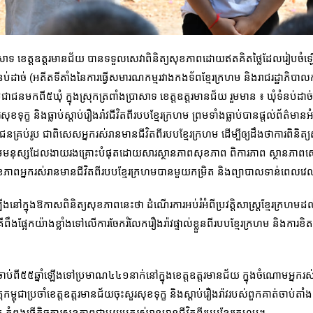
ប្រាសាទ ខេត្ដ​ឧត្ដរមានជ័យ បានទទួលសេវាពិនិត្យសុខភាពដោយឥតគិតថ្លៃដែលរៀបច
នប់ដាច់ (អតីតទីតាំងនៃការធ្វើសមារណកម្មរវាងកងទ័ពខ្មែរក្រហម និងរាជរដ្ឋាភិបាលក
ាជនមកពី៥ឃុំ ក្នុងស្រុកត្រពាំងប្រាសាទ ខេត្តឧត្តរមានជ័យ រួមមាន ៖ ឃុំទំនប់ដាច់ ឃុ
សួរសុខទុក្ខ និងធ្លាប់ស្ដាប់រឿងរ៉ាវជីវិតពីរបបខ្មែរក្រហម ព្រមទាំងធ្លាប់បានផ្តល់ព័ត
់រូប ជាពិសេសអ្នករស់រានមានជីវិតពីរបបខ្មែរក្រហម ដើម្បីឲ្យដឹងថាការពិនិត្យ
ក្រុមមនុស្សដែលងាយរងគ្រោះបំផុតដោយសារស្ថានភាពសុខភាព ពិការភាព ស្ថានភាពសេដ្
ខភាពអ្នករស់រានមានជីវិតពីរបបខ្មែរក្រហមបានមួយកម្រិត និងព្យាបាលទាន់ពេលវេ
ក្នុងឱកាសពិនិត្យសុខភាពនេះថា ដំណើរការអប់រំអំពីប្រវត្ដិសាស្រ្ដខ្មែរក្រហ
ងផ្អែកយ៉ាងខ្លាំងទៅលើការចែករំលែករឿងរ៉ាវផ្ទាល់ខ្លួនពីរបបខ្មែរក្រហម និងការខិតខ
ចាប់ពី៥៥ឆ្នាំឡើងទៅប្រមាណ៤៤១នាក់នៅក្នុងខេត្តឧត្តរមានជ័យ ក្នុងចំណោមអ្នករស់
ម្ពុជាប្រចាំខេត្តឧត្តរមានជ័យចុះសួរសុខទុក្ខ និងស្ដាប់រឿងរ៉ាវរបស់ពួកគាត់ចាប់តាំ
់ កំពុងធ្វើកិច្ចការសុខភាពជាមួយអ្នករស់រានមានជីវិតពីរបបខ្មែរក្រហម។