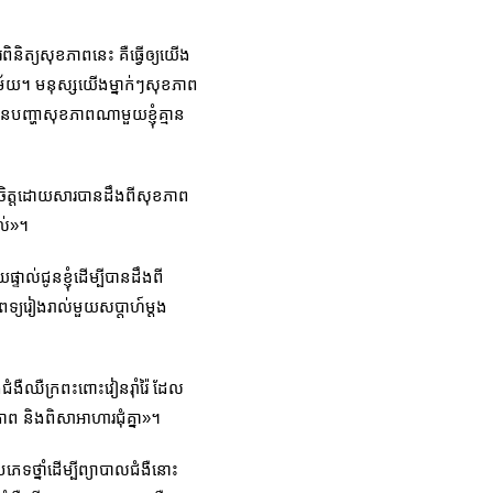
ិនិត្យសុខភាពនេះ គឺធ្វើឲ្យយើង
ាម័យ។ មនុស្សយើងម្នាក់ៗសុខភាព
ានបញ្ហាសុខភាពណាមួយខ្ញុំគ្មាន
ប្បាយចិត្តដោយសារបានដឹងពីសុខភាព
ាល់»។
ទាល់ជូនខ្ញុំដើម្បីបានដឹងពី
ពេទ្យរៀងរាល់មួយសប្តាហ៍ម្ដង
នឹងជំងឺឈឺក្រពះពោះវៀនរ៉ាំរ៉ៃ ដែល
ភាព និងពិសាអាហារជុំគ្នា»។
ភេទថ្នាំដើម្បីព្យាបាលជំងឺនោះ