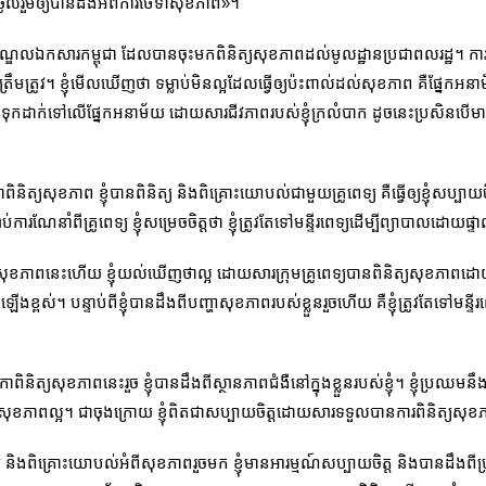
នចូលរួមឲ្យបានដឹងអំពីការថែទាំសុខភាព»។
ឈមណ្ឌលឯកសារកម្ពុជា ដែលបានចុះមកពិនិត្យសុខភាពដល់មូលដ្ឋានប្រជាពលរដ្ឋ។ ការព
ត្រូវ។ ខ្ញុំមើលឃើញថា ទម្លាប់មិនល្អដែលធ្វើឲ្យប៉ះពាល់ដល់សុខភាព គឺផ្នែកអន
ចិត្ដទុកដាក់ទៅលើផ្នែកអនាម័យ ដោយសារជីវភាពរបស់ខ្ញុំក្រលំបាក ដូចនេះប្រសិនបើម
ាពិនិត្យសុខភាព ខ្ញុំបានពិនិត្យ និងពិគ្រោះយោបល់ជាមួយគ្រូពេទ្យ គឺធ្វើឲ្យខ្ញុំស
ារណែនាំពីគ្រូពេទ្យ ខ្ញុំសម្រេចចិត្ដថា ខ្ញុំត្រូវតែទៅមន្ទីរពេទ្យដើម្បីព្យាបាលដោយផ្ទ
ិនិត្យសុខភាពនេះហើយ ខ្ញុំយល់ឃើញថាល្អ ដោយសារក្រុមគ្រូពេទ្យបានពិនិត្យសុខភាពដោយផ្
្ពស់។ បន្ទាប់ពីខ្ញុំបានដឹងពីបញ្ហាសុខភាពរបស់ខ្លួនរួចហើយ គឺខ្ញុំត្រូវតែទៅមន្ទីរ
ទិកាពិនិត្យសុខភាពនេះរួច ខ្ញុំបានដឹងពីស្ថានភាពជំងឺនៅក្នុងខ្លួនរបស់ខ្ញុំ។ ខ្ញុំប្រឈម
លបានសុខភាពល្អ។ ជាចុងក្រោយ ខ្ញុំពិតជាសប្បាយចិត្ដដោយសារទទួលបានការពិនិត្យសុខ
ត្យ និងពិគ្រោះយោបល់អំពីសុខភាពរួចមក ខ្ញុំមានអារម្មណ៍សប្បាយចិត្ត និងបានដឹងពីប្រ