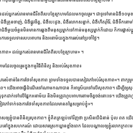
ឿនដល់អ្នករស់រានមានជីវិតពីរបបខ្មែរក្រហមដែលមកចូលរួម។ ជាទូទៅមានជំងឺ១០មុ
នចាញ់, ជំងឺផ្លូវចិត្ដ, ជំងឺបេះដូង, ជំងឺរលាកសន្លាក់, ជំងឺហឺតរ៉ាំរ៉ៃ, ជំងឺទឹកនោមផ្
ជំងឺមួយចំនួនមិនមានការឆ្លងពីមនុស្សម្នាក់ទៅកាន់មនុស្សម្នាក់ក៏ដោយ ក៏ការផ្លាស់ប្
ងការទទួលទានរបបអាហារ និងអនាម័យក្នុងការរស់នៅប្រចាំថ្ងៃ។
ុខភាព» ដល់អ្នករស់រានមានជីវិតពីរបបខ្មែរក្រហម» ។
ដែលចូលរួមក្នុងកម្មវិធីពិនិត្យ និងអប់រំសុខភាព៖
ីសារសំខាន់នៃការថែទាំសុខភាព ព្រមទាំងទទួលបានសៀវភៅអប់រំសុខភាព«។ ពាក្យមួយ
ាព។ យើងអាចធ្វើដំណើរទៅណាមកណាបាន ក៏អាស្រ័យទៅលើសុខភាព។ ដើម្បីឲ្យសុ
ត្ដទុកដាក់ទៅលើផ្នែកអនាម័យ និងមិនត្រូវហូបអាហារតាមចិត្ដចង់នោះទេ។ យើង
ៀវភៅទាក់ទងការថែទាំសុខភាពដែលមានតម្លៃសម្រាប់ខ្ញុំ»។
ាសឲ្យខ្ញុំបានពិនិត្យសុខភាព។ ខ្ញុំគិតត្រឡប់ទៅវិញថា ប្រសិនបើជំនាន់ ប៉ុល ពត យើង
ហូបនៅក្នុងសហករណ៍ ដោយសារស្រេកឃ្លានខ្លាំងពេក ដែលបណ្ដាលឲ្យខ្ញុំរលាកក្រពះម