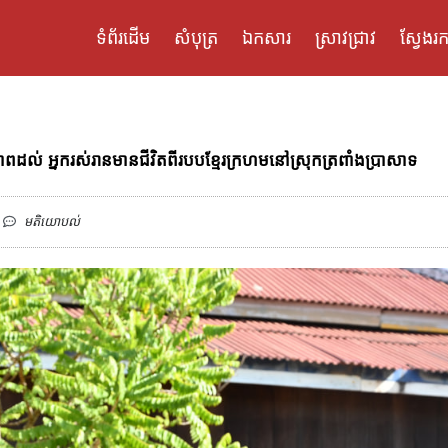
ទំព័រដើម
សំបុត្រ
ឯកសារ
ស្រាវជ្រាវ
ស្វែងរក
ខភាពដល់ អ្នករស់រានមានជីវិតពីរបបខ្មែរក្រហមនៅស្រុកត្រពាំងប្រាសាទ
មតិយោបល់