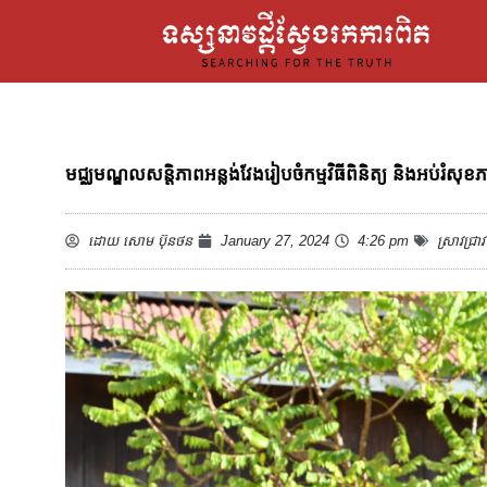
មជ្ឈមណ្ឌលសន្ដិភាពអន្លង់វែងរៀបចំកម្មវិធីពិនិត្យ និងអប់រំសុ
ដោយ
សោម ប៊ុនថន
January 27, 2024
4:26 pm
ស្រាវជ្រាវ