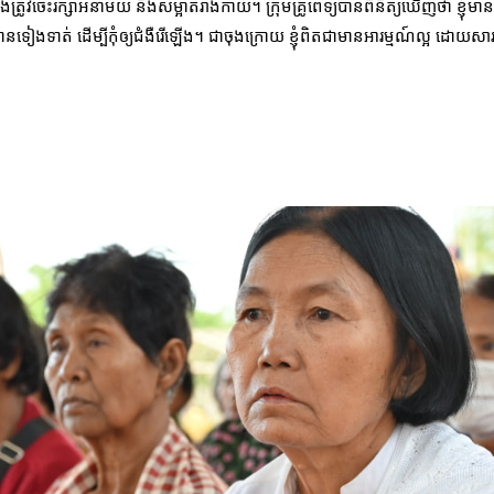
គឺយើងត្រូវចេះរក្សាអនាម័យ និងសម្អាតរាងកាយ។ ក្រុមគ្រូពេទ្យបានពិនិត្យឃើញថា ខ្
យបានទៀងទាត់ ដើម្បីកុំឲ្យជំងឺរើឡើង។ ជាចុងក្រោយ ខ្ញុំពិតជាមានអារម្មណ៍ល្អ ដោយ