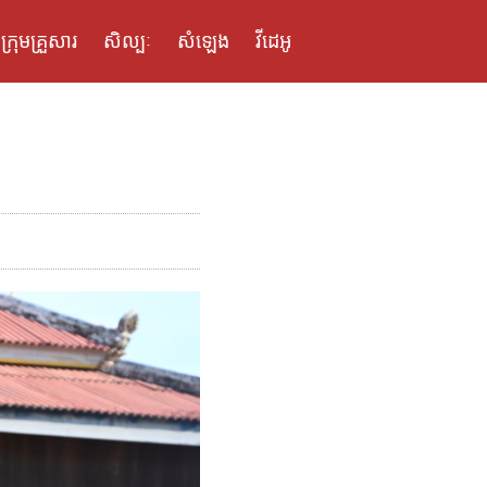
ក្រុមគ្រួសារ
សិល្បៈ
សំឡេង
វីដេអូ