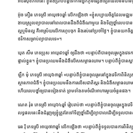
អប់រំសុខភាពនេះ ខ្ញុំនឹងប្រាប់បន្ដទៅកាន់អ្នកភូមិផ្សេងទៀតដែលមិនបា
អ៊ូច គឿន ភេទស្រី អាយុ៧០ឆ្នាំ លើកឡើងថា «ខ្ញុំសប្បាយចិត្ដដែលមជ្
ងាយស្រួលព្យាបាលនៅពេលបានដឹងពីជំងឺណាមួយ និងទិញថ្នាំលេបបានត្រឹម
ល្អឬមិនល្អ គឺអាស្រ័យលើការហូបចុក និងរស់នៅប្រចាំថ្ងៃ។ ខ្ញុំបានយក
ថវិកាសម្រាប់ព្យាបាលទេ»។
ឃុត សឹម ភេទប្រុស អាយុ៨១ឆ្នាំ ឲ្យដឹងថា «បន្ទាប់ពីបានចូលរួមក្នុងវេទក
ផ្ទាល់ខ្លួន។ ខ្ញុំបានប្រឈមនឹងជំងឺលើសសម្ពាធឈាម។ បន្ទាប់ពីខ្ញុំបានស្ដាប់ក
ឡឹក មុំ ភេទស្រី អាយុ៦៣ឆ្នាំ «បន្ទាប់ពីខ្ញុំបានចូលរួមនៅក្នុងវេទិកាព
ស្ថានភាពជំងឺ។ ខ្ញុំបានប្រឈមនឹងការលើសជាតិស្ករ និងជំងឺសម្ពាធឈាមឡើងខ
ហើយលេបថ្នាំឲ្យបានទៀងទាត់ ព្រមទាំងតមចំណីអាហារមួយចំនួនផង។
ណេត វ៉ុន ភេទស្រី អាយុ៦៤ឆ្នាំ រៀបរាប់ថា «បន្ទាប់ពីខ្ញុំបានចូលរួមក្នុងវេ
លទ្ធផលនេះនឹងជំរុញឲ្យខ្ញុំត្រូវតែទៅទិញថ្នាំដើម្បីព្យាបាលដើម្បីទទួ
រេន រ៉ី ភេទស្រី អាយុ៧៣ឆ្នាំ លើកឡើងថា «បន្ទាប់ពីខ្ញុំទទួលបានការពិនិ