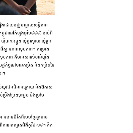
ំឡើងដោយមជ្ឈ​មណ្ឌលសន្ដិភាព
ម្ពុជានៅកំឡុងឆ្នាំ១៩៩៩) ចាប់ពី
ំបាក់អន្លូង ឃុំអូរស្វាយ ឃុំព្រះ
៌មានអំពីស្ថានភាពសុខភាព។ គម្រោង
សុខភាព គឺមានសារសំខាន់ខ្លាំង
ឋកិច្ចនៅមានកម្រិត និងកម្រិតនៃ
លា។
មដល់យុវជនជំនាន់ក្រោយ និងឱកាស
ំប្រឹងប្រែងចុះជួប និងប្រមែ
រានមានជីវិតពីរបបខ្មែរក្រហម
ងពីការរាតត្បាតជំងឺកូវីដ-១៩។ គិត