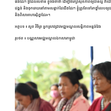
ផងដែរ។ អ្វីដែលសំខាន់ ខ្ញុំចងចាំថា ដើម្បីថែរក្សាសុខភាពឲ្យបានល្អ 
ជង្គង់ និងចុករោយនៅតាមសន្លាក់ដៃជើងដែរ។ ខ្ញុំត្រូវតែទៅរកថ្នាំលេបឲ្
និងពិសាអាហារជុំគ្នាដែរ»។
អត្ថបទ ៖ សួត វិចិត្រ អ្នកស្រាវជ្រាវមជ្ឈមណ្ឌលសន្ដិភាពអន្លង់វែង
រូបថត ៖ បណ្ណសារមជ្ឈមណ្ឌលឯកសារកម្ពុជា