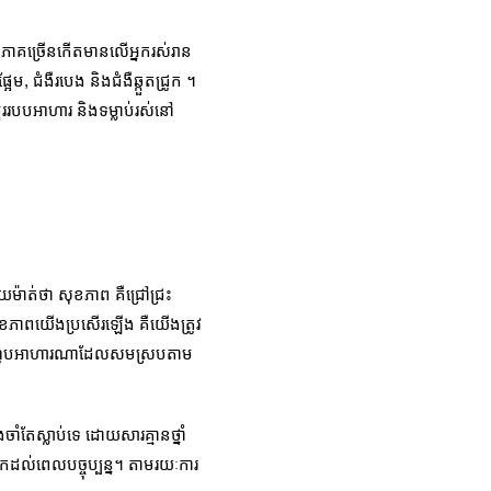
ខភាគច្រើនកើតមានលើអ្នករស់រាន
អែម, ជំងឺរបេង និងជំងឺឆ្កួតជ្រូក ។
ដូររបបអាហារ និងទម្លាប់រស់នៅ
ម៉ាត់ថា សុខភាព គឺជ្រៅជ្រះ
ខភាពយើងប្រសើរឡើង គឺយើងត្រូវ
ត្រូវហូបអាហារណាដែលសមស្របតាម
ចាំតែស្លាប់ទេ ដោយសារគ្មានថ្នាំ
កដល់ពេលបច្ចុប្បន្ន។ តាមរយៈការ