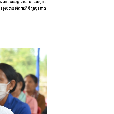
ញុំមានជំងឺលើសសម្ពាធឈាម, ឈឺក្បាល
សារទទួលបានទាំងការពិនិត្យសុខភាព