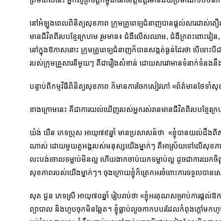
នៅអំឡុងពេលពិនិត្យសុខភាព ក្រុមគ្រូពេទ្យជំនាញបានផ្ដល់សារដាស់ត
មានជីវិតពីរបបខ្មែរក្រហម រួមមាន៖ ជំងឺលើសឈាម, ជំងឺក្រពះពោះវៀន, ជំងឺគ្រុ
នៅក្នុងឱកាសនោះ ក្រុមគ្រូពេទ្យជំនាញក៏បានសង្កត់ធ្ងន់ដែរថា បើទោះបីជា
របស់ក្រុមគ្រួសារនីមួយៗ គឺជារឿងសំខាន់ ដោយសារវាមានទំនាក់ទំនងនឹ
បន្ទាប់ពីកម្មវិធីពិនិត្យសុខភាព ក៏មានការចែកសៀវភៅ «ព័ត៌មានថែទាំស
ខាងក្រោមនេះ គឺជាការយល់ឃើញរបស់អ្នករស់រានមានជីវិតពីរបបខ្មែរក្រហម
យ៉ង់ យឺន ភេទប្រុស អាយុ៧៩ឆ្នាំ មានប្រសាសន៍ថា «ខ្ញុំបានយល់ដឹងព
ណាស់ ដោយមួយតួអង្គរបស់មនុស្សយើងម្នាក់ៗ គឺអាស្រ័យទៅលើសុខភ
លះបង់ចោលទម្លាប់មិនល្អ ហើយងាកចាប់យកទម្លាប់ល្អ ដូចជាការយកចិ
សុខភាពរបស់យើងម្នាក់ៗ។ ចុងក្រោយខ្ញុំក៏ត្រេកអរចំពោះការទទួលបានស
សុត ជួន ភេទស្រី អាយុ៧០ឆ្នាំ រៀបរាប់ថា «ខ្ញុំអរគុណសម្រាប់ការផ្ដល់ឱក
ព្យាបាល និងហូបចុកមិនឆ្អែត។ ខ្ញុំធ្លាប់លួចកាកបបរដែលកំពុងក្ដៅមក