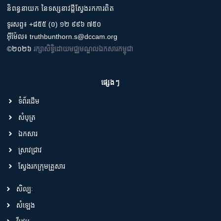
និពន្ធនាយក នៃទស្សនាវដ្តីស្វែងរកការពិត
ទូរសព្ទ៖ +៨៥៥ (០) ១២ ៩៩៦ ៧៥០
អ៊ីម៉ែល៖ truthbunthorn.s@dccam.org
©២០២៦
រក្សាសិទ្ធិដោយមជ្ឈមណ្ឌលឯកសារកម្ពុជា
ផ្សេងៗ
ទំព័រដើម
សំបុត្រ
ឯកសារ
ស្រាវជ្រាវ
ស្វែងរកក្រុមគ្រួសារ
សិល្បៈ
សំឡេង