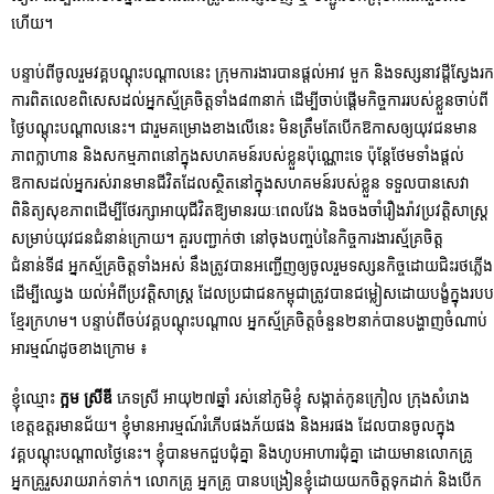
ហើយ។
បន្ទាប់ពីចូលរួមវគ្គបណ្ដុះបណ្ដាលនេះ ក្រុមការងារបានផ្ដល់អាវ មួក និងទស្សនាវដ្ដីស្វែងរក
ការពិតលេខពិសេសដល់អ្នកស្ម័គ្រចិត្តទាំង៨៣នាក់ ដើម្បីចាប់ផ្ដើមកិច្ចការរបស់ខ្លួនចាប់ពី
ថ្ងៃបណ្ដុះបណ្ដាលនេះ។ ជារួមគម្រោងខាងលើនេះ មិនត្រឹមតែបើកឱកាសឲ្យយុវជនមាន
ភាពក្លាហាន និងសកម្មភាពនៅក្នុងសហគមន៍របស់ខ្លួនប៉ុណ្ណោះទេ ប៉ុន្ដែថែមទាំងផ្ដល់
ឱកាសដល់អ្នករស់រានមានជីវិតដែលស្ថិតនៅក្នុងសហគមន៍របស់ខ្លួន ទទួលបានសេវា
ពិនិត្យសុខភាពដើម្បីថែរក្សាអាយុជីវិតឱ្យមានរយៈពេលវែង និងចងចាំរឿងរ៉ាវប្រវត្ដិសាស្រ្ដ
សម្រាប់យុវជនជំនាន់ក្រោយ។ គួរបញ្ជាក់ថា នៅចុងបញ្ចប់នៃកិច្ចការងារស្ម័គ្រចិត្ត
ជំនាន់ទី៨ អ្នកស្ម័គ្រចិត្ដទាំងអស់ នឹងត្រូវបានអញ្ជើញឲ្យចូលរួមទស្សនកិច្ចដោយជិះរថភ្លើង
ដើម្បីឈ្វេង យល់អំពីប្រវត្ដិសាស្រ្ដ ដែលប្រជាជនកម្ពុជាត្រូវបានជម្លៀសដោយបង្ខំក្នុងរបប
ខ្មែរក្រហម។ បន្ទាប់ពីចប់វគ្គបណ្តុះបណ្តាល អ្នកស្ម័គ្រចិត្តចំនួន២នាក់បានបង្ហាញចំណាប់
អារម្មណ៍ដូចខាងក្រោម ៖
ខ្ញុំឈ្មោះ
ក្អម ស្រីឌី
ភេទស្រី អាយុ២៧ឆ្នាំ រស់នៅភូមិខ្ទុំ សង្កាត់កូនក្រៀល ក្រុងសំរោង
ខេត្តឧត្តរមានជ័យ។ ខ្ញុំមានអារម្មណ៍រំភើបផងភ័យផង និងអរផង ដែលបានចូលក្នុង
វគ្គបណ្តុះបណ្ដាលថ្ងៃនេះ។ ខ្ញុំបានមកជួបជុំគ្នា និងហូបអាហារជុំគ្នា ដោយមានលោកគ្រូ
អ្នកគ្រូរួសរាយរាក់ទាក់។ លោកគ្រូ អ្នកគ្រូ បានបង្រៀនខ្ញុំដោយយកចិត្ដទុកដាក់ និងបើក