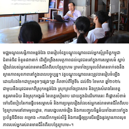
មជ្ឈមណ្ឌលសន្ដិភាពអន្លង់វែង បានរៀបចំវគ្គបណ្ដុះបណ្ដាលដល់អ្នកស្ម័គ្រចិត្ដកម្ពុជា
ជំនាន់ទី៨ ចំនួន៨៣នាក់ ដើម្បីពង្រឹងសមត្ថភាពដល់យុវជននៅក្នុងការសម្ភាសន៍ ស្ដាប់
រឿងរ៉ាវរបស់អ្នករស់រានមានជីវិតពីរបបខ្មែរក្រហម ព្រមទាំងប្រមូលព័ត៌មានទាក់ទងនឹង
ស្ថានភាពសុខភាពនៅក្នុងពេលបច្ចុប្បន្ន។ វគ្គបណ្ដុះបណ្ដាលនេះត្រូវបានរៀបចំឡើង
ដោយបែងចែកជាក្រុមតូចៗផ្សេងៗគ្នា គិតចាប់ពីថ្ងៃទី៤ ដល់ទី៦ ខែមករា ឆ្នាំ២០២៤
ជាមួយនឹងយុវជនមកពីស្រុកអន្លង់វែង ស្រុកត្រពាំងប្រាសាទ និងក្រុងសំរោងនៃខេត្ដ
ឧត្ដរមានជ័យ និងស្រុកអង្គរធំ នៃខេត្ដសៀមរាប ដោយក្នុងដំណើរការនេះ គឺផ្ដោតសំខាន់
ទៅលើរបៀបនៃការធ្វើបទសម្ភាសន៍ និងការប្រមូលរឿងរ៉ាវរបស់អ្នករស់រានមានជីវិតពីរបប
ខ្មែរក្រហមនៅតាមមូលដ្ឋាន, ការសង្ខេបសាច់រឿង និងការបញ្ចូលទិន្នន័យទាំងនោះទៅក្នុង
ប្រព័ន្ធឌីជីថល គម្រោង «ការលើកកម្ពស់សិទ្ធិ និងការធ្វើឲ្យប្រសើរឡើងនូវស្ថានភាពសុខ
ភាពរបស់អ្នករស់រានមានជីវិតពីរបបខ្មែរក្រហម»។