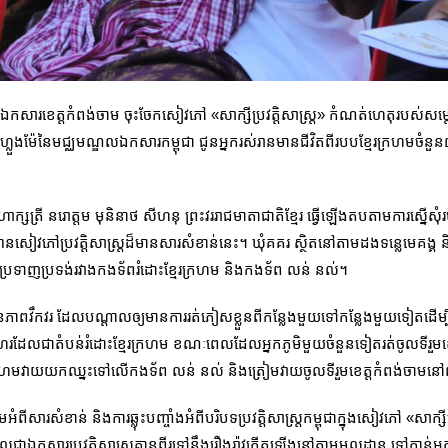
្ឌលឯកសារខេត្តកំពង់ចាម ចុះចែកសៀវភៅ «សាក្សីប្រវត្តិសាស្ត្រ» កំណត់ហេតុរបស់សម្ត
ហ្លួងម៉ែនៃមជ្ឈ​មណ្ឌល​ឯកសារកម្ពុជា ជូនអ្នករស់រានមានជីវិតពីរបបខ្មែរក្រហមចំនួ
មហាក្សត្រី នរោត្តម មុនិនាថ សីហនុ ព្រះវររាជមាតាជាតិខ្មែរ ធ្វើឡើងតបតាមការស្
ានអានសៀវភៅប្រវត្តិសាស្រ្តដ៏មានសារសំខាន់នេះ។ ឃុំគគរ ស្ថិតនៅតាមដងទន្លេមេគង្គ
ិប្រទាញប្រទង់រវាងកងទ័ពរំដោះខ្មែរក្រហម និងកងទ័ព លន់ នល់។
ថានភាពវឹកវរ ដែលបណ្ដាលឲ្យមានការរត់ភៀសខ្លួនពីកន្លែងមួយទៅកន្លែងមួយទៀតដើម្បីស្វ
ន់ជីហែរដែលជាតំបន់រំដោះខ្មែរក្រហម ខណៈពេលដែលអ្នកភូមិមួយចំនួនទៀតរត់ចូលទីរួម
ក្រហមវាយយកឈ្នះទៅលើកងទ័ព លន់ នល់ និងត្រៀមវាយចូលទីរួមខេត្តកំពង់ចាមនៅ
ារសំខាន់ និងការឆ្លុះបញ្ចាំងអំពីបរិបទប្រវត្តិសាស្រ្តកម្ពុជាក្នុងសៀវភៅ «សាក្សី
រដែលជាឯកសារប្រវត្តិសាស្ត្រគ្មានពីរទៅនឹងរឿងរ៉ាវកើតឡើងនៅតាមមូលដ្ឋាន ទៅកាន់អ្