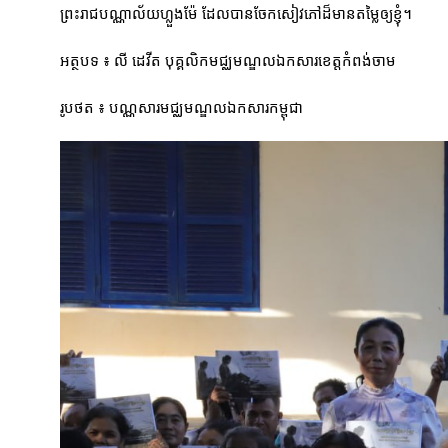
ព្រះរាជបណ្ណាល័យហ្លួងម៉ែ ដែលបានចែកសៀវភៅដ៏មានតម្លៃឲ្យខ្ញុំ។
អត្ថបទ ៖ លី ដេវីត បុគ្គលិកមជ្ឈមណ្ឌលឯកសារខេត្តកំពង់ចាម
រូបថត ៖ បណ្ណសារមជ្ឈមណ្ឌលឯកសារកម្ពុជា