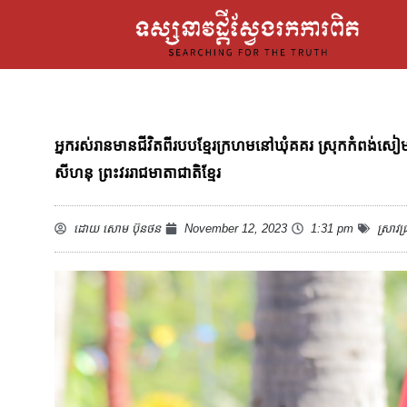
អ្នករស់រានមានជីវិតពីរបបខ្មែរក្រហមនៅឃុំគគរ ស្រុកកំពង់សៀម
សីហនុ ព្រះវររាជមាតាជាតិខ្មែរ
ដោយ
សោម ប៊ុនថន
November 12, 2023
1:31 pm
ស្រាវជ្