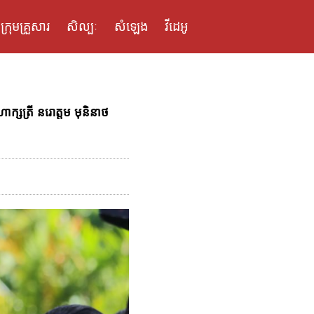
ក្រុមគ្រួសារ
សិល្បៈ
សំឡេង
វីដេអូ
ក្សត្រី នរោត្តម មុនិនាថ