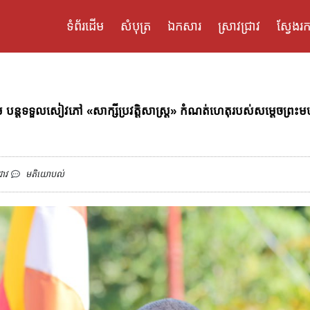
ទំព័រដើម
សំបុត្រ
ឯកសារ
ស្រាវជ្រាវ
ស្វែងរក
 បន្តទទួលសៀវភៅ «សាក្សីប្រវត្តិសាស្ត្រ» កំណត់ហេតុរបស់សម្តេចព្រះមហា
រាវ
មតិយោបល់