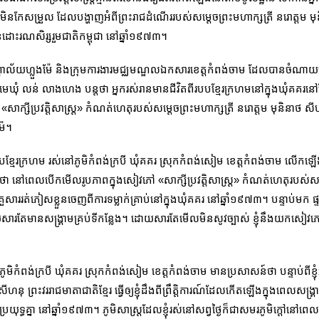
ងមិនកែសម្រួល ដែលបង្ហាញអំពីព្រះរាជដំណើររបស់សម្តេចព្រះមហាក្សត្រី នរោត្តម មុ
ដោះរណសិរ្សរួមជាតិកម្ពុជា នៅឆ្នាំ១៩៧៣។
័យហ្លួងម៉ែ និងក្រុមការងារមជ្ឈមណ្ឌលឯកសារខេត្តកំពង់ចាម ដែលបានចំណាយព
ឃុំ លន់ លាងហេង បន្តថា អ្នករស់រានមានជីវិតពីរបបខ្មែរក្រហមនៅក្នុងឃុំគគរនៅតែ
ាក្សីប្រវត្តិសាស្ត្រ» កំណត់ហេតុរបស់សម្តេចព្រះមហាក្សត្រី នរោត្តម មុនិនាថ សីហន
៉ែ។
្មែរក្រហម រស់នៅភូមិកំពង់ក្របី ឃុំគគរ ស្រុកកំពង់សៀម​ ខេត្តកំពង់ចាម លើកឡើង
នៅពេលបើកមើលរូបភាពក្នុងសៀវភៅ «សាក្សីប្រវត្តិសាស្រ្ត» កំណត់ហេតុរបស់សម្តេ
ិងគ្រួសាររត់ភៀសខ្លួនចេញពីការទម្លាក់គ្រាប់នៅក្នុងឃុំគគរ នៅឆ្នាំ១៩៧៣។ បន្ទាប់មក ផ្ទ
តែមានសង្រ្គាមគ្រប់ទីកន្លែង។ ដោយសារតែមើលមិនសូវច្បាស់ ខ្ញុំនឹងយកសៀវភៅនេះទ
ៅភូមិកំពង់ក្របី ឃុំគគរ ស្រុកកំពង់សៀម ខេត្តកំពង់ចាម មានប្រសាសន៍ថា បន្ទាប់ពីខ
ីហនុ ព្រះវររាជមាតាជាតិខ្មែរ ធ្វើឲ្យខ្ញុំដឹងពីព្រឹត្តិការណ៍ដែលកើតឡើងក្នុងពេលសង្
្រយុទ្ធគ្នា នៅឆ្នាំ១៩៧៣។ ភូមិសាស្រ្តដែលខ្ញុំរស់នៅសព្វថ្ងៃក៏ជាសមរភូមិក្ដៅនៅពេល