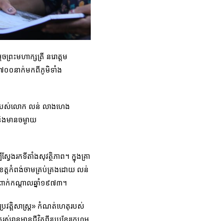
េចព្រះមហាក្សត្រី នរោត្តម
ន៧០០នាក់មកពីភូមិទាំង​
នើសុំរបស់លោក លន់ លាងហេង
 និងមានចម្ងាយ
ែងរកទីតាំងសុវត្ថិភាព។ ក្នុងគ្រា
ខេត្តកំពង់ចាមគ្រប់គ្រងដោយ លន់
ពាក់កណ្ដាលឆ្នាំ១៩៧៣។
ប្រវត្តិសាស្ត្រ» កំណត់ហេតុរបស់
នករស់រានមានជីវិតពីរបបខ្មែរក្រហម