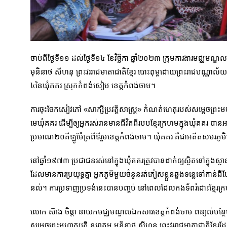
ចាប់ពីថ្ងៃទី១១ ដល់ថ្ងៃទី១៤ ខែវិច្ឆិកា ឆ្នាំ២០២៣ ក្រុមការងារមជ្ឈមណ
មុនិនាថ សីហនុ ព្រះវររាជមាតាជាតិខ្មែរ បោះពុម្ពដោយព្រះរាជបណ្ណាល័យ
៤នៃឃុំគគរ ស្រុកកំពង់សៀម ខេត្តកំពង់ចាម។
ការចុះចែកសៀវភៅ «សាក្សីប្រវត្តិសាស្រ្ត» កំណត់ហេតុរបស់សម្តេចព្រះ
មេឃុំគគរ ដើម្បីឲ្យអ្នករស់រានមានជីវិតពីរបបខ្មែរក្រហមក្នុងឃុំគគរ ប
ប្រមាណ២០គីឡូម៉ែត្រពីទីរួមខេត្តកំពង់ចាម។ ឃុំគគរ គឺជាអតីតសមរភូម
នៅឆ្នាំ១៩៧៣ ប្រជាជនរស់នៅក្នុងឃុំគគរត្រូវបានដាក់ឲ្យស្ថិតនៅក្នុងស្
ដែលមានការប្រយុទ្ធគ្នា អ្នកភូមិមួយចំនួនរត់ភៀសខ្លួនឆ្លងទន្លេទៅកា
នល់។ ការប្រទាញប្រទង់នេះបានបញ្ចប់ នៅពេលដែលកងទ័ពរំដោះខ្មែរ
លោក ស៊ាង ចិន្ដា នាយកមជ្ឈមណ្ឌលឯកសារខេត្តកំពង់ចាម ពន្យល់បន្ថែមអំពីស
សម្តេចព្រះមហាក្សត្រី នរោត្តម មុនិនាថ សីហនុ ព្រះវររាជមាតាជាតិខ្មែ