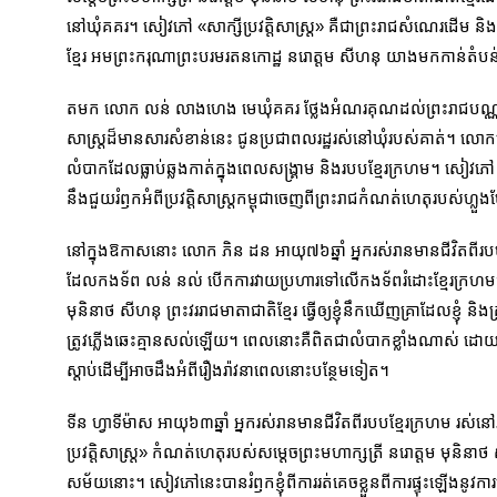
នៅឃុំគគរ។ សៀវភៅ «សាក្សីប្រវត្តិសាស្ត្រ» គឺជាព្រះរាជសំណេរដើម និ
ខ្មែរ អមព្រះករុណាព្រះបរមរតនកោដ្ឋ នរោត្តម សីហនុ យាងមកកាន់តំបន់
តមក លោក លន់ លាងហេង មេឃុំគគរ ថ្លែងអំណរគុណដល់ព្រះរាជបណ្ណាល
សាស្រ្តដ៏មានសារសំខាន់នេះ ជូនប្រជាពលរដ្ឋរស់នៅឃុំរបស់គាត់។ លោកមេ
លំបាកដែលធ្លាប់ឆ្លងកាត់ក្នុងពេលសង្រ្គាម និងរបបខ្មែរក្រហម។ សៀវភៅ «ស
នឹងជួយរំឭកអំពីប្រវត្តិសាស្រ្តកម្ពុជាចេញពីព្រះរាជកំណត់​ហេតុរបស់ហ្លួងម
នៅក្នុងឱកាសនោះ លោក ភិន ដន អាយុ៧៦ឆ្នាំ អ្នករស់រានមានជីវិតពីរបបខ
ដែលកងទ័ព លន់ នល់ បើកការវាយប្រហារទៅលើកងទ័ពរំដោះខ្មែរក្រហមថា 
មុនិនាថ សីហនុ ព្រះវររាជមាតាជាតិខ្មែរ ធ្វើឲ្យខ្ញុំនឹកឃើញគ្រាដែលខ្ញុំ ន
ត្រូវភ្លើងឆេះគ្មានសល់ឡើយ។ ពេលនោះគឺពិតជាលំបាកខ្លាំងណាស់ ដោយសារ
ស្ដាប់ដើម្បីអាចដឹងអំពីរឿងរ៉ាវនាពេលនោះបន្ថែមទៀត។
ទីន ហ្វាទីម៉ាស អាយុ៦៣ឆ្នាំ អ្នករស់រានមានជីវិតពីរបបខ្មែរក្រហម រស់ន
ប្រវត្តិសាស្ត្រ» កំណត់ហេតុរបស់សម្តេចព្រះមហាក្សត្រី នរោត្តម មុនិនាថ ស
សម័យនោះ។ សៀវភៅនេះបានរំឭកខ្ញុំពីការរត់គេចខ្លួនពីការផ្ទុះឡើងនូវការ​ប