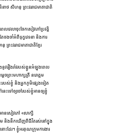
និនាថ សីហនុ ព្រះវររាជមាតាជាតិ
េលវេលាចុះចែកសៀវភៅប្រវត្តិ
ចងចាំអំពីទុក្ខវេទនា និងការ
ុ ព្រះវររាជមាតាជាតិខ្មែរ
នូវរឿងរ៉ាវរបស់ខ្លួនអំឡុងពេល
ចព្រះមហាក្សត្រី នរោត្តម
ះរបស់ខ្ញុំ និងអ្នកភូមិផ្សេងទៀត
ៅឲ្យចៅរបស់ខ្ញុំអានឲ្យខ្ញុំ
្ញុំអានសៀវភៅ «សាក្សី
រ្គាម និងនឹកឃើញពីជីវិតរស់នៅក្នុង
នោះដែរ។ ខ្ញុំអរគុណក្រុមការងារ