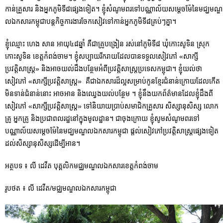
កាន់គ្រួសារ និងអ្នកភូមិទី៨ផ្សេងទៀត។ ខ្ញុំសំណូមពរទៅបណ្ណាល័យសម្ដេចម៉ែនៃមជ្ឃមណ្ឌ​
លឯកសារកម្ពុជាបន្តកិច្ចការងារចែកសៀវទៅកាន់អ្នកភូមិទី៨គ្រប់ៗគ្នា។
ខ្ញុំឈ្មោះ ហេង សាន អាយុ៤៨ឆ្នាំ គឺជាគ្រូបង្រៀន រស់នៅភូមិទី៨ ឃុំកោះសូទិន ស្រុក
កោះសូទិន ខេត្តកំពង់ចាម។ ខ្ញុំសប្បាយរីករាយដែលបានទទួលសៀវភៅ «សាក្សី
ប្រវត្តិសាស្ត្រ» និងអាចយល់ដឹងបន្ថែមអំពីប្រវត្តិសាស្ត្រប្រទេសកម្ពុជា។ ខ្ញុំយល់ថា
សៀវភៅ «សាក្សីប្រវត្តិសាស្ត្រ» គឺជាឯកសារដ៏ល្អសម្រាប់កូនខ្មែរជំនាន់ក្រោយដែលកើត
មិនទាន់ជំនាន់នោះ អាចអាន និងឈ្វេងយល់បន្ថែម ។ ខ្ញុំនឹងយកព័ត៌មានដែលខ្ញុំដឹងពី
សៀវភៅ «សាក្សីប្រវត្តិសាស្ត្រ» ទៅនិយាយប្រាប់សមាជិកគ្រួសារ សិស្សានុសិស្ស លោក
គ្រូ អ្នកគ្រូ និងប្រជាពលរដ្ឋនៅក្នុងមូលដ្ឋាន។ ជាចុងក្រោយ ខ្ញុំសូមសំណូមពរទៅ
បណ្ណាល័យសម្ដេចម៉ែនៃមជ្ឃមណ្ឌលឯកសារកម្ពុជា ផ្ដល់សៀវភៅប្រវត្តិសាស្រ្តផ្សេងទៀត
ដល់សិស្សានុសិស្សដើម្បីអាន។
អត្ថបទ ៖ លី ដេវីត បុគ្គលិកមជ្ឈមណ្ឌលឯកសារខេត្តកំពង់ចាម
រូបថត ៖ លី ដេវីត/មជ្ឈមណ្ឌលឯកសារកម្ពុជា