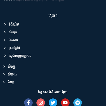
ផ្សេងៗ
ទំព័រដើម
សំបុត្រ
ឯកសារ
ស្រាវជ្រាវ
ស្វែងរកក្រុមគ្រួសារ
សិល្បៈ
សំឡេង
វីដេអូ
ស្វែងរកព័ត៌មានបន្ថែម