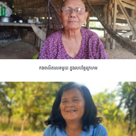
កងចល័តលេខមួយ ក្នុងរបបខ្មែរក្រហម