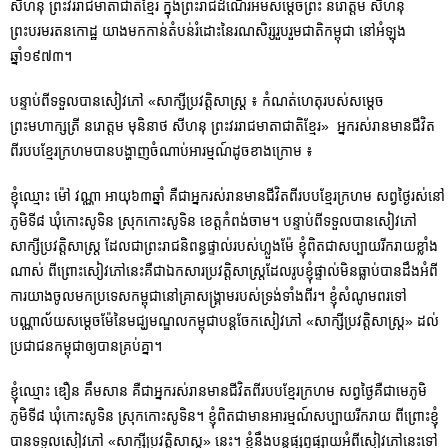
សីហនុ ព្រះវររាជមាតាជាតិខ្មែរ ក្នុងព្រះរាជដំណើរអមសម្តេចព្រះ នរោត្តម សីហនុ
ព្រះបរមរតនកោដ្ឋ យាងមកកាន់តំបន់រំដោះនៃរណសិរ្សរួបរួមជាតិកម្ពុជា នៅអំឡុង
ឆ្នាំ១៩៧៣។
បន្ទាប់ពីទទួលបានសៀវភៅ «សាក្សីប្រវត្តិសាស្ត្រ ៖ កំណត់​ហេតុ​របស់សម្តេច
ព្រះមហាក្សត្រី នរោត្តម មុនិនាថ សីហនុ ព្រះវររាជមាតាជាតិខ្មែរ» អ្នករស់រានមានជីវិត
ពីរបបខ្មែរក្រហមបានបង្ហាញចំណាប់អារម្មណ៍ដូចខាងក្រោម ៖
ខ្ញុំឈ្មោះ ម៉ៅ វណ្ណា អាយុ៦៣ឆ្នាំ គឺជាអ្នករស់រានមានជីវិតពីរបបខ្មែរក្រហម សព្វថ្ងៃរស់នៅ
ភូមិទី៨ ឃុំកោះសូទិន ស្រុកកោះសូទិន ខេត្តកំពង់ចាម។ បន្ទាប់ពីទទួលបានសៀវភៅ
សាក្សីប្រវត្តិសាស្រ្ត ដែលជាព្រះរាជនិពន្ធផ្ទាល់របស់ហ្លួងម៉ែ ខ្ញុំពិតជាសប្បាយរីករាយខ្លាំង
ណាស់ ពីព្រោះសៀវភៅនេះគឺជាឯកសារប្រវត្តិសាស្ត្រដែលរូបខ្ញុំផ្ទាល់មិនធ្លាប់បានដឹងអំពី
ការយាងចូលមកប្រទេសកម្ពុជានៅគ្រាសង្រ្គាមរបស់ទ្រង់ទាំងពីរ។ ខ្ញុំសំណូមពរទៅ
បណ្ណាល័យសម្ដេចម៉ែនៃមជ្ឃមណ្ឌលកម្ពុជាបន្តចែកសៀវភៅ «សាក្សីប្រវត្តិសាស្ត្រ» ដល់
ប្រជាជនកម្ពុជាឲ្យបានគ្រប់គ្នា។
ខ្ញុំឈ្មោះ ឌឿន គឹមសាន គឺជាអ្នករស់រានមានជីវិតពីរបបខ្មែរក្រហម សព្វថ្ងៃគឺជាមេភូមិ
ភូមិទី៨ ឃុំកោះសូទិន ស្រុកកោះសូទិន។ ខ្ញុំពិតជាមានអារម្មណ៍សប្បាយរីករាយ ពីព្រោះខ្ញុំ
បានទទួលសៀវភៅ «សាក្សីប្រវត្តិសាស្ត» នេះ។ ខ្ញុំនឹងបន្តផ្សព្វផ្សាយអំពីសៀវភៅនេះទៅ