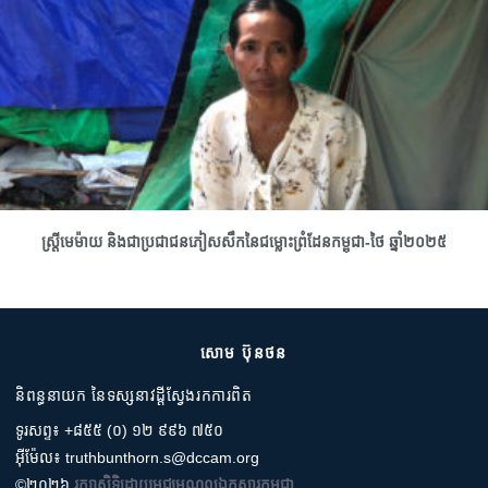
ស្រ្តីមេម៉ាយ និងជាប្រជាជនភៀសសឹកនៃជម្លោះព្រំដែនកម្ពុជា-ថៃ ឆ្នាំ២០២៥
សោម ប៊ុនថន
និពន្ធនាយក នៃទស្សនាវដ្តីស្វែងរកការពិត
ទូរសព្ទ៖ +៨៥៥ (០) ១២ ៩៩៦ ៧៥០
អ៊ីម៉ែល៖ truthbunthorn.s@dccam.org
©២០២៦
រក្សាសិទ្ធិដោយមជ្ឈមណ្ឌលឯកសារកម្ពុជា