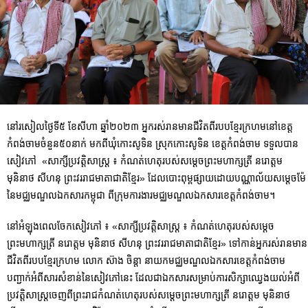
នៅរសៀលថ្ងៃទី៥ ខែសីហា ឆ្នាំ២០២៣ អ្នករស់រានមានជីវិតពីរបបខ្មែរក្រហមនៅខេត្ត
កំពង់ចាមចំនួន៥០នាក់ មកពីឃុំកោះសូទិន ស្រុកកោះសូទិន ខេត្តកំពង់ចាម ទទួលបាន
សៀវភៅ «សាក្សីប្រវត្តិសាស្ត្រ ៖ កំណត់​ហេតុ​របស់សម្តេចព្រះមហាក្សត្រី នរោត្តម
មុនិនាថ សីហនុ ព្រះវររាជមាតាជាតិខ្មែរ» ដែលបោះពុម្ពផ្សាយដោយបណ្ណាល័យសម្ដេចម៉ែ
នៃមជ្ឈមណ្ឌលឯកសារកម្ពុជា ពីក្រុមការងារមជ្ឈមណ្ឌលឯកសារខេត្តកំពង់ចាម។
នៅអំឡុងពេលចែកសៀវភៅ ៖ «សាក្សីប្រវត្តិសាស្ត្រ ៖ កំណត់​ហេតុ​របស់សម្តេច
ព្រះមហាក្សត្រី នរោត្តម មុនិនាថ សីហនុ ព្រះវររាជមាតាជាតិខ្មែរ» ទៅកាន់អ្នករស់រានមាន
ជីវិតពីរបបខ្មែរក្រហម លោក ស៊ាង ចិន្ដា នាយកមជ្ឈមណ្ឌលឯកសារខេត្តកំពង់ចាម
បញ្ជាក់អំពីសារសំខាន់នៃសៀវភៅនេះ ដែលជាឯកសារសម្រាប់ការសិក្សាឈ្វេងយល់អំពី
ប្រវត្តិ​សាស្រ្តចេញពីព្រះរាជកំណត់ហេតុរបស់សម្តេចព្រះមហាក្សត្រី នរោត្តម មុនិនាថ