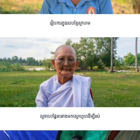
រៀបការក្នុងរបបខ្មែរក្រហម
លួចបេះផ្លែននោងមកស្ងោហូបដើម្បីរស់