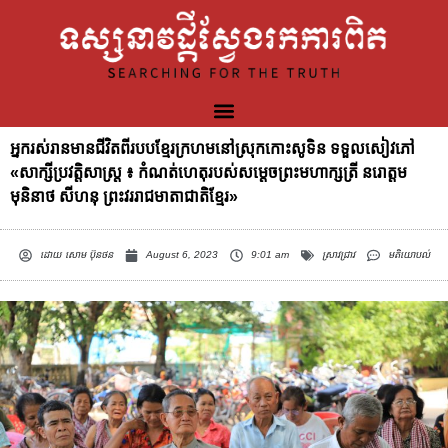
អ្នករស់រានមានជីវិតពីរបបខ្មែរក្រហមនៅស្រុកកោះសូទិន ទទួលសៀវភៅ
«សាក្សីប្រវត្តិសាស្ត្រ ៖ កំណត់ហេតុរបស់សម្តេចព្រះមហាក្សត្រី នរោត្តម
មុនិនាថ សីហនុ ព្រះវររាជមាតាជាតិខ្មែរ»
ដោយ
សោម ប៊ុនថន
August 6, 2023
9:01 am
ស្រាវជ្រាវ
មតិយោបល់